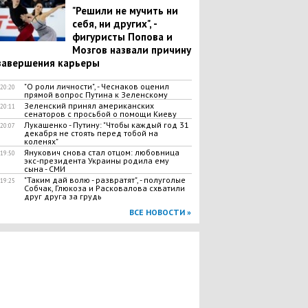
"Решили не мучить ни
себя, ни других", -
фигуристы Попова и
Мозгов назвали причину
завершения карьеры
"О роли личности", - Чеснаков оценил
20:20
прямой вопрос Путина к Зеленскому
Зеленский принял американских
20:11
сенаторов с просьбой о помощи Киеву
Лукашенко - Путину: "Чтобы каждый год 31
20:07
декабря не стоять перед тобой на
коленях"
Янукович снова стал отцом: любовница
19:50
экс-президента Украины родила ему
сына - СМИ
"Таким дай волю - развратят", - полуголые
19:25
Собчак, Глюкоза и Расковалова схватили
друг друга за грудь
ВСЕ НОВОСТИ »