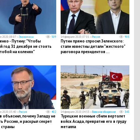
я 2020, 08:07 —
Экономика
509
14 февраля 2020, 07:01 —
Россия
905
нко - Путину: "Чтобы
Путин прямо спросил Зеленского:
 год 31 декабря не стоять
стали известны детали "жесткого"
тобой на коленях"
разговора президентов …
я 2020, 05:40 —
Россия
402
14 февраля 2020, 04:53 —
Военное обозрение
343
 объяснил, почему Западу не
Турецкие военные сбили вертолет
ь Россию, и раскрыл секрет
войск Асада, превратив его в груду
 страны
металла