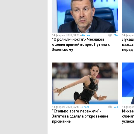
14 февраля 2020, 08:20 —
Россия
216
14 феврал
"О роли личности", - Чеснаков
Лукаше
оценил прямой вопрос Путина к
каждый
Зеленскому
перед 
14 февраля 2020, 06:40 —
Спорт
394
14 феврал
"Столько всего пережили", -
Михеев
Загитова сделала откровенное
сломит
признание
успеха