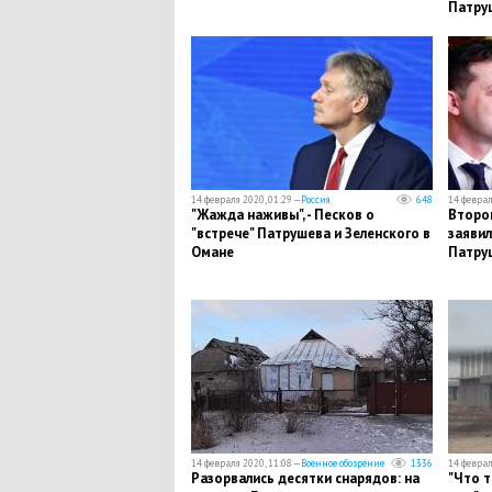
Патру
14 февраля 2020, 01:29 —
Россия
648
14 феврал
"Жажда наживы", - Песков о
Второй
"встрече" Патрушева и Зеленского в
заявил
Омане
Патру
14 февраля 2020, 11:08 —
Военное обозрение
1336
14 феврал
Разорвались десятки снарядов: на
"Что т