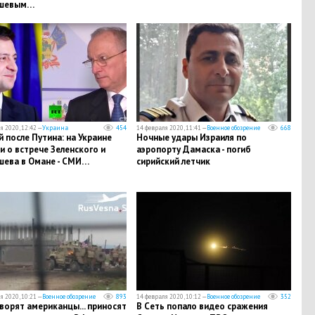
шевым…
я 2020, 12:42 —
Украина
454
14 февраля 2020, 11:41 —
Военное обозрение
668
 после Путина: на Украине
Ночные удары Израиля по
и о встрече Зеленского и
аэропорту Дамаска - погиб
шева в Омане - СМИ…
сирийский летчик
я 2020, 10:21 —
Военное обозрение
893
14 февраля 2020, 10:12 —
Военное обозрение
352
ворят американцы... приносят
В Сеть попало видео сражения