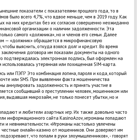
ынешние показатели с показателями прошлого года, то в
мов было всего 4,7%, что вдвое меньше, чем в 2019 году. Как
ых на них кредитах без их согласия совершенно неожиданно
инансовой организации о наличии задолженности. Эта
только самого «должника», но и членов его семьи. Далее
ом — «должник» обращается в микрофинансовую
 чтобы выяснить, откуда взялся долг и кредит. Во время
т заключения договора им показали документы на одного
ого подтверждалась электронная подпись, был оформлен на
и использовалась утерянная или похищенная SIM-карта.
сь или ПЭП? Это комбинация логина, пароля и кода, который
почте или SMS. При выявлении факта мошенничества
ы аннулировать задолженность и принять участие в
вляется сообщивший о преступлении человек, мошенником или
ия, выдавшая микрозайм, не только понесет убытки, но и
попадают и любители азартных игр. Их также довольно часто
ли информационного сайта KasinoAzov, игроманы попадают
сти и невнимательности. «Игроманы настолько увлечены
т честные онлайн-казино от мошенников. Они доверяют им
подозревают, что попали в руки злоумышленников», - говорят