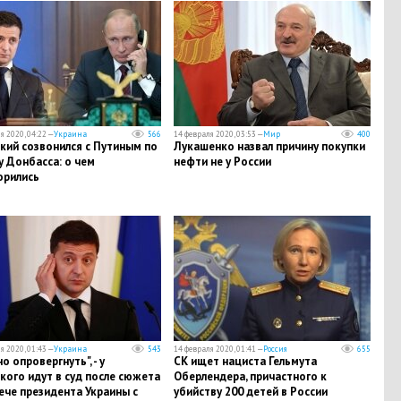
я 2020, 04:22 —
Украина
566
14 февраля 2020, 03:53 —
Мир
400
кий созвонился с Путиным по
Лукашенко назвал причину покупки
 Донбасса: о чем
нефти не у России
орились
я 2020, 01:43 —
Украина
543
14 февраля 2020, 01:41 —
Россия
655
о опровергнуть", - у
СК ищет нациста Гельмута
кого идут в суд после сюжета
Оберлендера, причастного к
ече президента Украины с
убийству 200 детей в России