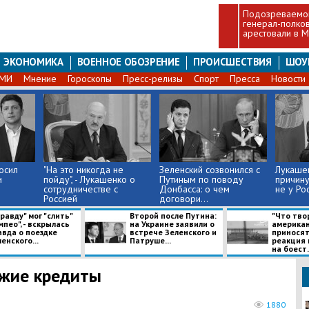
Подозреваемог
генерал-полко
арестовали в 
ЭКОНОМИКА
ВОЕННОЕ ОБОЗРЕНИЕ
ПРОИСШЕСТВИЯ
ШОУ
СМИ
Мнение
Гороскопы
Пресс-релизы
Спорт
Пресса
Новости
осил
"На это никогда не
Зеленский созвонился с
Лукашен
и
пойду", - Лукашенко о
Путиным по поводу
причину
сотрудничестве с
Донбасса: о чем
не у Ро
Россией
договори...
равду" мог "слить"
Второй после Путина:
"Что тво
пео", - вскрылась
на Украине заявили о
американ
авда о поездке
встрече Зеленского и
приносят 
енского...
Патруше...
реакция
на боест.
ужие кредиты
1880