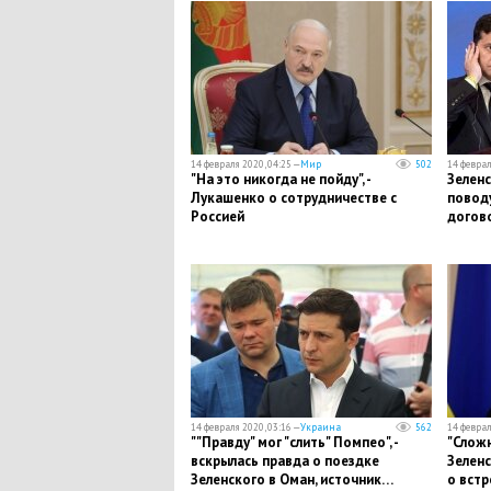
14 февраля 2020, 04:25 —
Мир
502
14 феврал
"На это никогда не пойду", -
Зеленс
Лукашенко о сотрудничестве с
поводу
Россией
догов
14 февраля 2020, 03:16 —
Украина
562
14 феврал
""Правду" мог "слить" Помпео", -
"Сложн
вскрылась правда о поездке
Зеленс
Зеленского в Оман, источник…
о встр