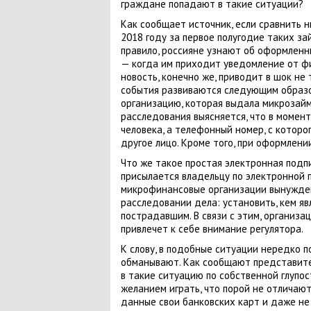
граждане попадают в такие ситуации?
Как сообщает источник, если сравнить н
2018 году за первое полугодие таких зай
правило, россияне узнают об оформленн
— когда им приходит уведомление от ф
новость, конечно же, приводит в шок не 
события развиваются следующим образ
организацию, которая выдала микрозайм,
расследования выясняется, что в момен
человека, а телефонный номер, с котор
другое лицо. Кроме того, при оформлени
Что же такое простая электронная подпи
присылается владельцу по электронной 
микрофинансовые организации вынужден
расследовании дела: установить, кем я
пострадавшим. В связи с этим, организац
привлечет к себе внимание регулятора.
К слову, в подобные ситуации нередко 
обманывают. Как сообщают представите
в такие ситуацию по собственной глупо
желанием играть, что порой не отличаю
данные свои банковских карт и даже не 