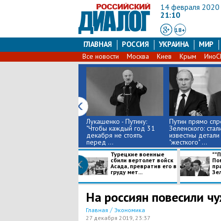
14 февраля 2020
21:10
18+
ГЛАВНАЯ
РОССИЯ
УКРАИНА
МИР
Все новости
Москва
Киев
Крым
Ино
Лукашенко - Путину:
Путин прямо спр
"Чтобы каждый год 31
Зеленского: стал
декабря не стоять
известны детали
перед ...
"жесткого" ...
Турецкие военные
""П
сбили вертолет войск
Пом
Асада, превратив его в
пр
груду мет...
Зел
На россиян повесили ч
/
Главная
Экономика
27 декабря 2019, 23:37