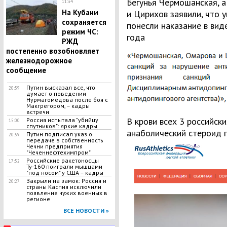
Бегунья Чермошанская, 
11:34
На Кубани
и Цирихов заявили, что 
сохраняется
понесли наказание в вид
режим ЧС:
года
РЖД
постепенно возобновляет
железнодорожное
сообщение
Путин высказал все, что
20:59
думает о поведении
Нурмагомедова после боя с
Макгрегором, – кадры
встречи
В крови всех 3 российск
Россия испытала "убийцу
15:00
спутников": яркие кадры
анаболический стероид 
Путин подписал указ о
20:59
передаче в собственность
Чечни предприятия
"Чеченнефтехимпром"
Российские ракетоносцы
17:52
Ту-160 поиграли мышцами
"под носом" у США – кадры
Закрыли на замок: Россия и
20:27
страны Каспия исключили
появление чужих военных в
регионе
ВСЕ НОВОСТИ »