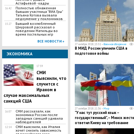
Астафьевой - кадры
Полностью обнаженная
16:42
бывшая участница "ВИА Гры"
Татьяна Котова вызвала
недоумение у поклонников
Бывший возлюбленный
15:27
Шнуровой рассказал о
поведении Матильды во
время постельных игр
ВСЕ НОВОСТИ »
27 октября 2018, 13:51 —
Военное обозрение
В МИД России уличили США в
подготовке войны
ЭКОНОМИКА
17:59
СМИ
выяснили, что
случится с
Ираном в
случае максимальных
санкций США
27 октября 2018, 11:36 —
Мир
СМИ рассказали, как
16:07
"У нас тут русский язык –
экономика России после
государственный", – Минск жест
западных санкций удивила
наблюдателей
ответил Киеву на требование
СМИ выяснили, как Италия
12:14
отказаться от общения на русс
хочет снизить зависимость
от российского газа