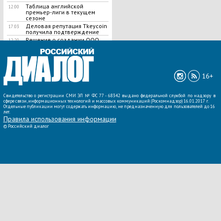
Таблица английской
12:00
премьер-лиги в текущем
сезоне
Деловая репутация Tkeycoin
17:03
получила подтверждение
Решение о создании ООО
12:20
ВСЕ НОВОСТИ »
16+
Свидетельство о регистрации СМИ ЭЛ № ФС 77 - 68342 выдано федеральной службой по надзору в
сфере связи, информационных технологий и массовых коммуникаций (Роскомнадзор) 16.01.2017 г.
Отдельные публикации могут содержать информацию, не предназначенную для пользователей до 16
лет.
Правила использования информации
©
Российский диалог