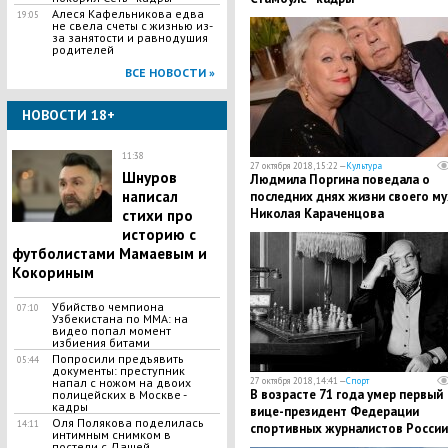
​Алеся Кафельникова едва
19:05
не свела счеты с жизнью из-
за занятости и равнодушия
родителей
ВСЕ НОВОСТИ »
НОВОСТИ 18+
11:38
27 октября 2018, 15:22 —
Культура
Шнуров
​Людмила Поргина поведала о
написал
последних днях жизни своего м
Николая Караченцова
стихи про
историю с
футболистами Мамаевым и
Кокориным
Убийство чемпиона
07:10
Узбекистана по MMA: на
видео попал момент
избиения битами
Попросили предъявить
05:44
документы: преступник
напал с ножом на двоих
27 октября 2018, 14:41 —
Спорт
​В возрасте 71 года умер первый
полицейских в Москве -
кадры
вице-президент Федерации
Оля Полякова поделилась
14:11
спортивных журналистов России
интимным снимком в
Лев Россошик
постели с Дашей