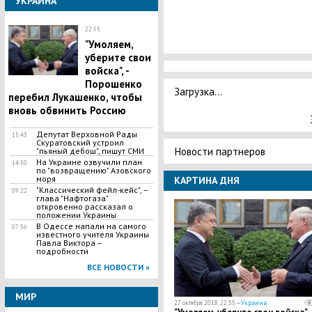
УКРАИНА
22:55
"Умоляем,
уберите свои
войска", -
Порошенко
Загрузка...
перебил Лукашенко, чтобы
вновь обвинить Россию
Депутат Верховной Рады
15:43
Скуратовский устроил
Новости партнеров
"пьяный дебош", пишут СМИ
На Украине озвучили план
14:50
по "возвращению" Азовского
моря
КАРТИНА ДНЯ
"Классический фейл-кейс", –
09:22
глава "Нафтогаза"
откровенно рассказал о
положении Украины
В Одессе напали на самого
07:36
известного учителя Украины
Павла Виктора –
подробности
ВСЕ НОВОСТИ »
МИР
27 октября 2018, 22:55 —
Украина