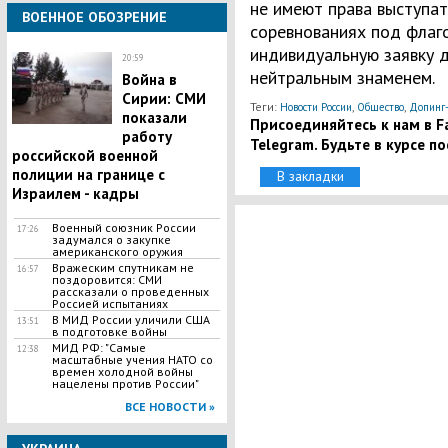
не имеют права выступа
ВОЕННОЕ ОБОЗРЕНИЕ
соревнованиях под флаг
индивидуальную заявку 
20:59
нейтральным знаменем.
Война в
Сирии: СМИ
Теги:
,
,
Новости России
Общество
Допинг-
показали
Присоединяйтесь к нам в Fa
работу
Telegram. Будьте в курсе п
российской военной
полиции на границе с
В закладки
Израилем - кадры
Военный союзник России
17:26
задумался о закупке
американского оружия
Вражеским спутникам не
16:57
поздоровится: СМИ
рассказали о проведенных
Россией испытаниях
В МИД России уличили США
13:51
в подготовке войны
МИД РФ: "Самые
12:38
масштабные учения НАТО со
времен холодной войны
нацелены против России"
ВСЕ НОВОСТИ »