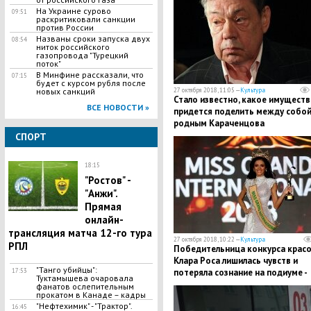
На Украине сурово
09:51
раскритиковали санкции
против России
Названы сроки запуска двух
08:54
ниток российского
газопровода "Турецкий
поток"
В Минфине рассказали, что
07:15
будет с курсом рубля после
новых санкций
27 октября 2018, 11:05 —
Культура
Стало известно, какое имуществ
ВСЕ НОВОСТИ »
придется поделить между собо
родным Караченцова
СПОРТ
18:15
"Ростов" -
"Анжи".
Прямая
онлайн-
трансляция матча 12-го тура
27 октября 2018, 10:22 —
Культура
РПЛ
​Победительница конкурса крас
Клара Роса лишилась чувств и
"Танго убийцы":
17:53
потеряла сознание на подиуме -
Туктамышева очаровала
кадры
фанатов ослепительным
прокатом в Канаде – кадры
"Нефтехимик" - "Трактор".
16:45