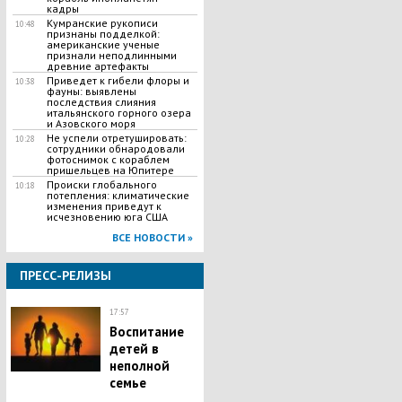
кадры
Кумранские рукописи
10:48
признаны подделкой:
американские ученые
признали неподлинными
древние артефакты
Приведет к гибели флоры и
10:38
фауны: выявлены
последствия слияния
итальянского горного озера
и Азовского моря
Не успели отретушировать:
10:28
сотрудники обнародовали
фотоснимок с кораблем
пришельцев на Юпитере
Происки глобального
10:18
потепления: климатические
изменения приведут к
исчезновению юга США
ВСЕ НОВОСТИ »
ПРЕСС-РЕЛИЗЫ
17:57
Воспитание
детей в
неполной
семье