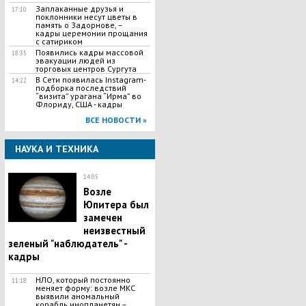
Заплаканные друзья и
17:10
поклонники несут цветы в
память о Задорнове, –
кадры церемонии прощания
с сатириком
Появились кадры массовой
18:35
эвакуации людей из
торговых центров Сургута
В Сети появилась Іnstagram-
14:22
подборка последствий
“визита” урагана “Ирма” во
Флориду, США - кадры
ВСЕ НОВОСТИ »
НАУКА И ТЕХНИКА
14:05
​Возле
Юпитера был
замечен
неизвестный
зеленый "наблюдатель" -
кадры
НЛО, который постоянно
11:18
меняет форму: возле МКС
выявили аномальный
корабль инопланетян –