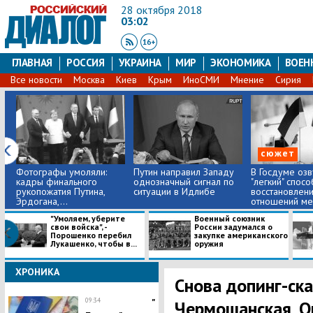
28 октября 2018
03:02
ГЛАВНАЯ
РОССИЯ
УКРАИНА
МИР
ЭКОНОМИКА
ВОЕН
Все новости
Москва
Киев
Крым
ИноСМИ
Мнение
Сирия
сюжет
Фотографы умоляли:
Путин направил Западу
В Госдуме озв
кадры финального
однозначный сигнал по
"легкий" спосо
рукопожатия Путина,
ситуации в Идлибе
восстановлен
Эрдогана,...
отношений ме
"Умоляем, уберите
Военный союзник
свои войска", -
России задумался о
Порошенко перебил
закупке американского
Лукашенко, чтобы в...
оружия
ХРОНИКА
Снова допинг-ск
09:34
"
Чермошанская, О