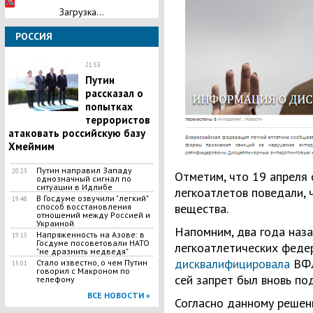
Загрузка...
РОССИЯ
21:53
Путин
рассказал о
попытках
террористов
атаковать российскую базу
Хмеймим
Путин направил Западу
20:23
Отметим, что 19 апреля 
однозначный сигнал по
ситуации в Идлибе
легкоатлетов поведали,
В Госдуме озвучили "легкий"
19:48
вещества.
способ восстановления
отношений между Россией и
Украиной
Напомним, два года наз
Напряженность на Азове: в
19:15
Госдуме посоветовали НАТО
легкоатлетических федер
"не дразнить медведя"
дисквалифицировала
ВФЛ
Стало известно, о чем Путин
15:01
говорил с Макроном по
сей запрет был вновь по
телефону
ВСЕ НОВОСТИ »
Согласно данному реше