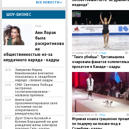
ВСЕ НОВОСТИ »
медведя"
ШОУ-БИЗНЕС
19:01
Ани Лорак
была
раскритикова
на
27 октября 2018, 17:53 —
Спорт
общественностью из-за
"Танго убийцы": Туктамышева
неудачного наряда - кадры
очаровала фанатов ослепитель
прокатом в Канаде – кадры
Замужняя Мария
18:34
Кожевникова внезапно
показалась в свадебном
наряде - свежие кадры
​СМИ: Светлана Лобода
13:35
экстренно
госпитализирована –
названа причина
Анита Цой
21:59
прокомментировала свое
состояние после
оперативного
вмешательства
27 октября 2018, 17:18 —
Мир
​Дуэт Ольги Бузовой и
​Игривая кошка грациозно прошл
19:17
Ксении Бородиной на дне
по подиуму на показе мод в
рождения жены олигарха
покорил Сеть - кадры
Стамбуле - кадры