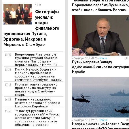
"Умоляем, уберите свои войска", -
Порошенко перебил Лукашенко,
21:25
чтобы вновь обвинить Россию
Фотографы
умоляли:
кадры
финального
рукопожатия Путина,
Эрдогана, Макрона и
Меркель в Стамбуле
Вооруженный автоматом
18:42
мужчина устроил бойню в
27 октября 2018, 20:23 —
Россия
синагоге Питтсбурга –
Путин направил Западу
первые кадры с места ЧП
однозначный сигнал по ситуации
Путин, Макрон, Эрдоган и
18:31
Идлибе
Меркель пребывают в
хорошем настроении на
саммите в Стамбуле – кадры
​Игривая кошка грациозно
17:18
прошлась по подиуму на
показе мод в Стамбуле -
кадры
Пашинян неожиданно
16:28
отчитал Болтона за слова о
Нагорном Карабахе
"У нас тут русский язык –
11:36
государственный", – Минск
жестко ответил Киеву на
27 октября 2018, 19:15 —
Россия
требование отказаться от
Напряженность на Азове: в Госд
общения на русском
посоветовали НАТО "не дразнит