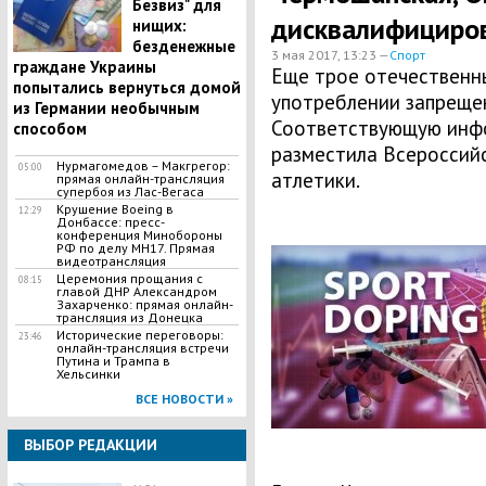
Безвиз" для
дисквалифициро
нищих:
безденежные
3 мая 2017, 13:23 —
Спорт
граждане Украины
Еще трое отечественны
попытались вернуться домой
употреблении запреще
из Германии необычным
Соответствующую инфо
способом
разместила Всероссий
Нурмагомедов – Макгрегор:
05:00
атлетики.
прямая онлайн-трансляция
супербоя из Лас-Вегаса
Крушение Boeing в
12:29
Донбассе: пресс-
конференция Минобороны
РФ по делу МН17. Прямая
видеотрансляция
Церемония прощания с
08:15
главой ДНР Александром
Захарченко: прямая онлайн-
трансляция из Донецка
Исторические переговоры:
23:46
онлайн-трансляция встречи
Путина и Трампа в
Хельсинки
ВСЕ НОВОСТИ »
ВЫБОР РЕДАКЦИИ