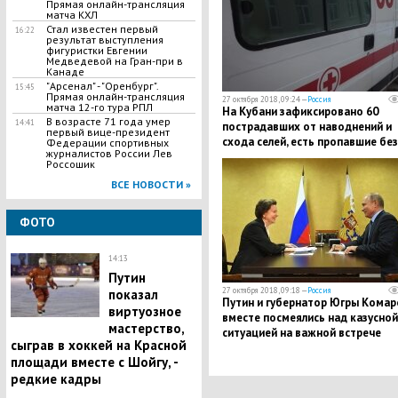
Прямая онлайн-трансляция
матча КХЛ
​Стал известен первый
16:22
результат выступления
фигуристки Евгении
Медведевой на Гран-при в
Канаде
"Арсенал" - "Оренбург".
15:45
Прямая онлайн-трансляция
27 октября 2018, 09:24 —
Россия
матча 12-го тура РПЛ
На Кубани зафиксировано 60
​В возрасте 71 года умер
14:41
пострадавших от наводнений и
первый вице-президент
схода селей, есть пропавшие без
Федерации спортивных
журналистов России Лев
вести
Россошик
ВСЕ НОВОСТИ »
ФОТО
14:13
Путин
27 октября 2018, 09:18 —
Россия
показал
​Путин и губернатор Югры Комар
виртуозное
вместе посмеялись над казусной
мастерство,
ситуацией на важной встрече
сыграв в хоккей на Красной
площади вместе с Шойгу, -
редкие кадры