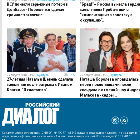
ВСУ понесли серьезные потери в
"Бред!" – Россия вынесла верди
Донбассе - Порошенко сделал
заявлениям Прибалтики о
срочное заявление
"компенсации за советскую
оккупацию"…
23 августа 2018, 04:12 —
Культура
1322
23 августа 2018, 04:03 —
Культура
27-летняя Наталья Шевель сделала
Наташа Королева оправдалась
заявление после разрыва с Иваном
перед поклонниками после
Краско: "Я счастлива"…
скандала с отменой шоу Андре
Малахова - кадры…
Свидетельство о регистрации СМИ ЭЛ № ФС 77 - 68342 выдано федеральной службой по надзору в
сфере связи, информационных технологий и массовых коммуникаций (Роскомнадзор) 16.01.2017 г.