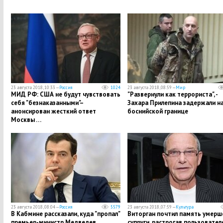
23 августа 2018, 10:33 —
Россия
1024
23 августа 2018, 08:59 —
Мир
МИД РФ: США не будут чувствовать
"Развернули как террориста", -
себя "безнаказанными"–
Захара Прилепина задержали н
анонсирован жесткий ответ
боснийской границе
Москвы …
23 августа 2018, 08:04 —
Россия
5579
23 августа 2018, 07:59 —
Культура
В Кабмине рассказали, куда "пропал"
​Виторган почтил память умерш
премьер-министр Медведев,
супруги, растрогав пользовател