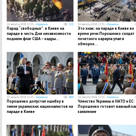
24 августа 2018, 12:55 —
Украина
523
24 августа 2018, 12:31 —
Украина
Парад “свободных”: в Киеве на
​Это знак: на параде в Киеве во
параде в честь Дня независимости
время речи Порошенко солдат
подняли флаг США – кадры…
почетного караула упал в
обморок…
24 августа 2018, 11:55 —
Украина
484
24 августа 2018, 11:31 —
Украина
Порошенко допустил ошибку в
Членство Украины в НАТО и ЕС:
гимне украинских националистов на
Порошенко готовит важный зак
параде в Киеве
заявление