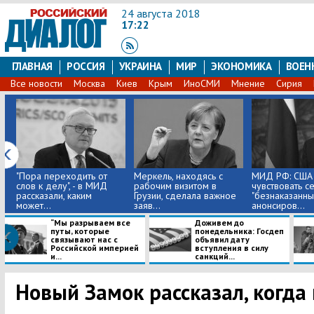
24 августа 2018
17:22
ГЛАВНАЯ
РОССИЯ
УКРАИНА
МИР
ЭКОНОМИКА
ВОЕН
Все новости
Москва
Киев
Крым
ИноСМИ
Мнение
Сирия
"Пора переходить от
Меркель, находясь с
МИД РФ: США 
слов к делу", - в МИД
рабочим визитом в
чувствовать с
рассказали, каким
Грузии, сделала важное
"безнаказанны
может...
заяв...
анонсиров...
​“Мы разрываем все
Доживем до
путы, которые
понедельника: Госдеп
связывают нас с
объявил дату
Российской империей
вступления в силу
и...
санкций...
Новый Замок рассказал, когда