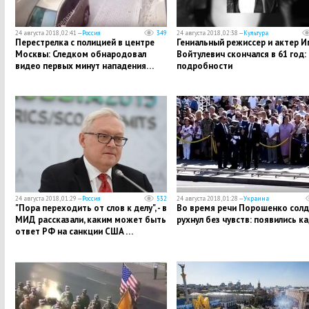
24 августа 2018, 02:41 —
Россия
349
24 августа 2018, 02:38 —
Культура
Перестрелка с полицией в центре
Гениальный режиссер и актер И
Москвы: Следком обнародовал
Войтулевич скончался в 61 год:
видео первых минут нападения…
подробности
24 августа 2018, 01:29 —
Россия
532
24 августа 2018, 01:28 —
Украина
"Пора переходить от слов к делу", - в
​Во время речи Порошенко сол
МИД рассказали, каким может быть
рухнул без чувств: появились к
ответ РФ на санкции США …