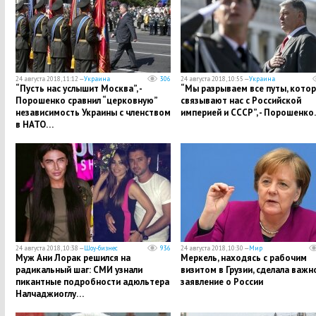
24 августа 2018, 11:12 —
Украина
306
24 августа 2018, 10:55 —
Украина
“Пусть нас услышит Москва”, -
​“Мы разрываем все путы, кото
Порошенко сравнил “церковную”
связывают нас с Российской
независимость Украины с членством
империей и СССР”, - Порошенк
в НАТО…
24 августа 2018, 10:38 —
Шоу-бизнес
936
24 августа 2018, 10:30 —
Мир
​Муж Ани Лорак решился на
Меркель, находясь с рабочим
радикальный шаг: СМИ узнали
визитом в Грузии, сделала важн
пикантные подробности адюльтера
заявление о России
Налчаджиоглу…