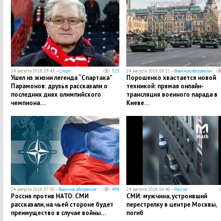
24 августа 2018, 09:43 —
Спорт
523
24 августа 2018, 08:21 —
Военное обозрение
Ушел из жизни легенда “Спартака”
Порошенко хвастается новой
Парамонов: друзья рассказали о
техникой: прямая онлайн-
последних днях олимпийского
трансляция военного парада в
чемпиона…
Киеве…
24 августа 2018, 07:30 —
Военное обозрение
498
24 августа 2018, 06:40 —
Россия
Россия против НАТО: СМИ
СМИ: мужчина, устроивший
рассказали, на чьей стороне будет
перестрелку в центре Москвы,
преимущество в случае войны…
погиб