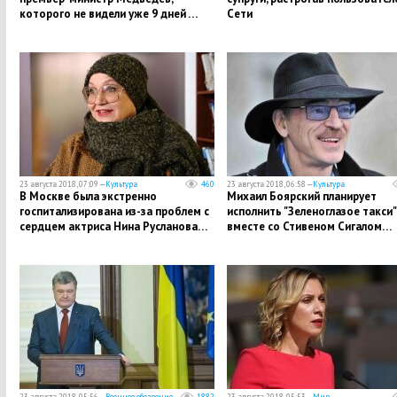
которого не видели уже 9 дней …
Сети
23 августа 2018, 07:09 —
Культура
460
23 августа 2018, 06:58 —
Культура
​В Москве была экстренно
​Михаил Боярский планирует
госпитализирована из-за проблем с
исполнить "Зеленоглазое такси"
сердцем актриса Нина Русланова…
вместе со Стивеном Сигалом…
23 августа 2018, 05:56 —
Военное обозрение
1882
23 августа 2018, 05:53 —
Мир