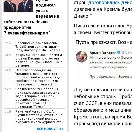
стран
договорились дейс
подписал
давление на Кремль буде
указ о
Диалог”.
передаче в
собственность Чечни
Писатель и политолог А
предприятия
в своем Twitter требован
"Чеченнефтехимпром"
“Пусть приезжают. Возмес
Российские ракетоносцы
17:52
Ту-160 поиграли мышцами
"под носом" у США – кадры
Закрыли на замок: Россия и
20:27
страны Каспия исключили
появление чужих военных в
регионе
"Да" газопроводу: на
10:50
Украине с трепетом ждут
последствий отказа от ж/д
сообщения с Россией для
"Северного потока – 2"
Другие пользователи нап
Без шансов: Минобороны
13:22
показало захватывающие
небольшие страны Приба
кадры поражения цели
российской крылатой
счет СССР, в них появил
ракетой с атомной
подлодки “Томск”
образование и медицина, 
Ракетный удар по США:
11:49
Путин мастерски ответил на
Кроме этого, во время В
провокационный вопрос
американского журналиста
страны поддержали наци
ВСЕ НОВОСТИ »