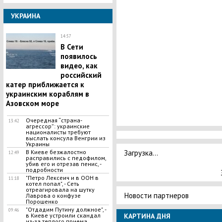
УКРАИНА
14:57
В Сети
появилось
видео, как
российский
катер приближается к
украинским кораблям в
Азовском море
​Очередная “страна-
13:42
агрессор”: украинские
националисты требуют
выслать консула Венгрии из
Украины
Загрузка...
​В Киеве безжалостно
12:49
расправились с педофилом,
убив его и отрезав пенис, -
подробности
"Петро Лексеич и в ООН в
11:18
котел попал", - Сеть
отреагировала на шутку
Новости партнеров
Лаврова о конфузе
Порошенко
"Отдадим Путину должное", -
09:46
КАРТИНА ДНЯ
в Киеве устроили скандал
из-за теплого приема