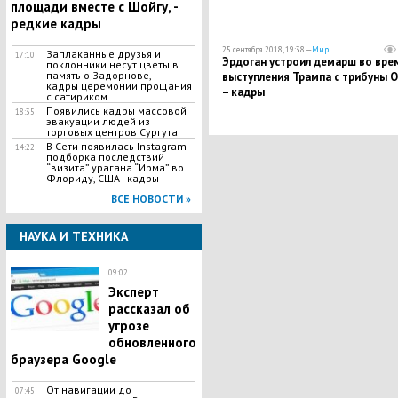
площади вместе с Шойгу, -
редкие кадры
25 сентября 2018, 19:38 —
Мир
Заплаканные друзья и
17:10
Эрдоган устроил демарш во вре
поклонники несут цветы в
память о Задорнове, –
выступления Трампа с трибуны 
кадры церемонии прощания
– кадры
с сатириком
Появились кадры массовой
18:35
эвакуации людей из
торговых центров Сургута
В Сети появилась Іnstagram-
14:22
подборка последствий
“визита” урагана “Ирма” во
Флориду, США - кадры
ВСЕ НОВОСТИ »
НАУКА И ТЕХНИКА
09:02
Эксперт
рассказал об
угрозе
обновленного
браузера Google
От навигации до
07:45