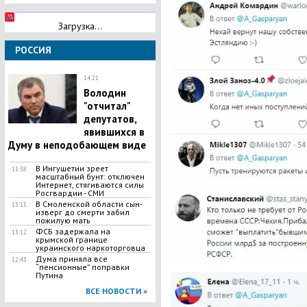
Загрузка...
РОССИЯ
14:21
Володин
"отчитал"
депутатов,
явившихся в
Думу в неподобающем виде
В Ингушетии зреет
13:58
масштабный бунт: отключен
Интернет, стягиваются силы
Росгвардии - СМИ
В Смоленской области сын-
13:15
изверг до смерти забил
пожилую мать
ФСБ задержала на
13:12
крымской границе
украинского наркоторговца
Дума приняла все
12:43
“пенсионные” поправки
Путина
ВСЕ НОВОСТИ »