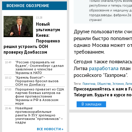
ВОЕННОЕ ОБОЗРЕНИЕ
13:28
Новый
ультиматум
Другие пользователи счи
Киева:
решили быстро пополнит
Порошенко
однако Москва может от
решил устроить ООН
требованием.
проверку Донбассом
Сегодня также появилась
"Россию спрашивать не
10:49
будем", - Столтенберг сделал
Литва
разработала
план 
заявление о членстве
Украины в НАТО
российского "Газпрома".
"Кремль боится!" -
10:12
Порошенко бросил вызов
Теги:
,
,
,
Политика
Общество
Эстония
Латв
ООН по Донбассу
Присоединяйтесь к нам в Fa
Порошенко привезет из США
07:00
партию боевых катеров на
Telegram. Будьте в курсе п
фоне противостояния
Украины и РФ в Азовском
море
В закладки
Новейшие
20:46
противокорабельные
ракеты Х-35У зрелищно
уничтожили “противников” –
кадры
ВСЕ НОВОСТИ »