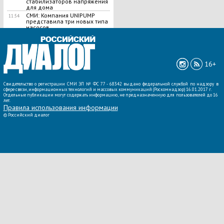
стабилизаторов напряжения
для дома
СМИ: Компания UNIPUMP
11:54
представила три новых типа
насосов
ВСЕ НОВОСТИ »
16+
Свидетельство о регистрации СМИ ЭЛ № ФС 77 - 68342 выдано федеральной службой по надзору в
сфере связи, информационных технологий и массовых коммуникаций (Роскомнадзор) 16.01.2017 г.
Отдельные публикации могут содержать информацию, не предназначенную для пользователей до 16
лет.
Правила использования информации
©
Российский диалог