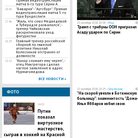
Прямая видеотрансляция
матча 6-го тура Серии А
"Бавария" - "Аугсбург". Прямая
20:45
видеотрансляция матча 5-го
тура Бундеслиги
​"Жаль, что союз Медведевой
17:46
25 сентября 2018, 20:58 —
Мир
и Туберидзе развалился", -
Трамп с трибуны ООН пригрозил
тренер Чайковская
Асаду ударом по Сирии
раскритиковала уход
фигуристки
​Главный тренер российской
16:29
сборной по тяжелой
атлетике Николай
Колесников отстранен от
должности
"Конор сломает ему череп", -
15:15
отец Макгрегора сделал
наглое заявление в адрес
Нурмагомедова
ВСЕ НОВОСТИ »
25 сентября 2018, 20:29 —
Шоу-бизнес
ФОТО
"На скорой увезли в Боткинскую
больницу": знаменитость "Дома-
Илья Яббаров избил свою
14:13
любовницу
Путин
показал
виртуозное
мастерство,
сыграв в хоккей на Красной