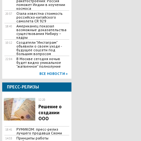
ракетостроения: Россия
поможет Индии в изучении
космоса
Стала известна стоимость
20:37
российско-китайского
самолета CR 929
Американец показал
18:45
возможные доказательства
существования Нибиру –
кадры
Создатели "Инстаграм"
10:12
объявили о своем уходе -
будущее соцсети под
большим вопросом
​В Москве сегодня ночью
22:04
будет видно уникальное
"жатвенное" полнолуние
ВСЕ НОВОСТИ »
ПРЕСС-РЕЛИЗЫ
12:20
Решение о
создании
ООО
РУМИКОМ: пресс-релиз
18:41
лучшего продавца Сяоми
Принципы работы
14:33