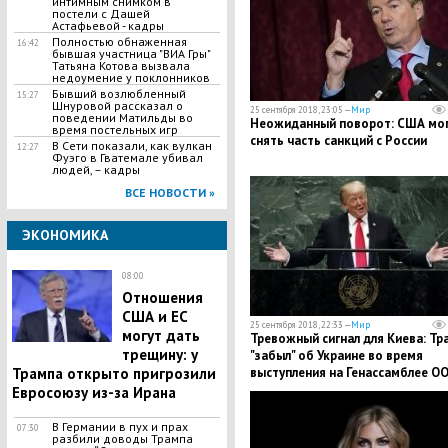
интимным снимком в
постели с Дашей
Астафьевой - кадры
Полностью обнаженная
16:42
бывшая участница "ВИА Гры"
Татьяна Котова вызвала
недоумение у поклонников
Бывший возлюбленный
15:27
Шнуровой рассказал о
25 сентября 2018, 23:05 —
Мир
поведении Матильды во
Неожиданный поворот: США мо
время постельных игр
снять часть санкций с России
В Сети показали, как вулкан
12:27
Фуэго в Гватемале убивал
людей, – кадры
ВСЕ НОВОСТИ »
ЭКОНОМИКА
08:00
Отношения
США и ЕС
25 сентября 2018, 22:33 —
Мир
могут дать
Тревожный сигнал для Киева: Тр
трещину: у
"забыл" об Украине во время
выступления на Генассамблее О
Трампа открыто пригрозили
Евросоюзу из-за Ирана
В Германии в пух и прах
07:30
разбили доводы Трампа