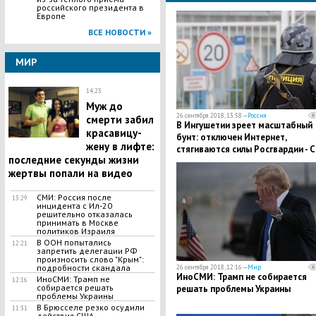
российского президента в
Европе
ВСЕ НОВОСТИ »
МИР
14:23
Муж до
26 сентября 2018, 13:58 —
Россия
смерти забил
В Ингушетии зреет масштабный
красавицу-
бунт: отключен Интернет,
жену в лифте:
стягиваются силы Росгвардии - 
последние секунды жизни
жертвы попали на видео
СМИ: Россия после
13:29
инцидента с Ил-20
решительно отказалась
принимать в Москве
политиков Израиля
В ООН попытались
12:21
запретить делегации РФ
произносить слово "Крым":
подробности скандала
26 сентября 2018, 12:16 —
Мир
ИноСМИ: Трамп не собирается
ИноСМИ: Трамп не
12:16
собирается решать
решать проблемы Украины
проблемы Украины
​В Брюсселе резко осудили
11:31
действия США,