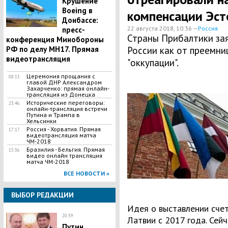
Крушение
Boeing в
компенсации Эст
Донбассе:
22 августа 2018, 10:36 —
Россия
пресс-
​Страны Прибалтики за
конференция Минобороны
РФ по делу МН17. Прямая
России как от преемни
видеотрансляция
"оккупации".
Церемония прощания с
08:15
главой ДНР Александром
Захарченко: прямая онлайн-
трансляция из Донецка
Исторические переговоры:
23:46
онлайн-трансляция встречи
Путина и Трампа в
Хельсинки
Россия - Хорватия. Прямая
17:17
видеотрансляция матча
ЧМ-2018
Бразилия - Бельгия. Прямая
15:36
видео онлайн трансляция
матча ЧМ-2018
ВСЕ НОВОСТИ »
ВЫБОР РЕДАКЦИИ
Идея о выставлении счет
20:59
Латвии с 2017 года. Сей
Путин