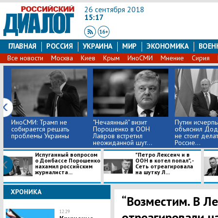
26 сентября 2018
15:17
ГЛАВНАЯ
РОССИЯ
УКРАИНА
МИР
ЭКОНОМИКА
ВОЕН
Все новости
Москва
Киев
Крым
ИноСМИ
Мнение
Сирия
ИноСМИ: Трамп не
"Нечаянный" визит
Путин исчерп
собирается решать
Порошенко в ООН
объяснил Дод
проблемы Украины
Лавров встретил
не стоит делат
неожиданной шут...
Россие...
Испуганный вопросом
"Петро Лексеич и в
о Донбассе Порошенко
ООН в котел попал", -
нахамил российским
Сеть отреагировала
журналиста...
на шутку Л...
ХРОНИКА
“Возместим. В Ле
12:29
отреагировали н