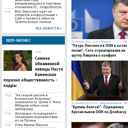
вмешивающихся в торговые
отношения ЕС, - подробности
Bild: Евросоюз идет на
09:32
открытую конфронтацию с
США и пытается обвести
Трампа вокруг пальца
ВСЕ НОВОСТИ »
ШОУ-БИЗНЕС
26 сентября 2018, 11:18 —
Украина
"Петро Лексеич и в ООН в котел
попал", - Сеть отреагировала на
14:45
шутку Лаврова о конфузе
Снимок
Порошенко
обнаженной
певицы Насти
Каменских
поразил общественность -
кадры
"На скорой увезли в
20:29
Боткинскую больницу":
знаменитость "Дома-2" Илья
26 сентября 2018, 10:12 —
Военное обозрение
Яббаров избил свою
"Кремль боится!" - Порошенко
любовницу
бросил вызов ООН по Донбассу
Депардье поскандалил с
17:00
западными журналистами
из-за Путина
Отец Жанны Фриске
15:08