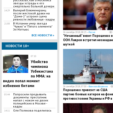
рассказал, как относились
звезды эстрады к его
смертельно больной дочери
Валерий Блюменкранц
14:29
после жестокой драки на
"Доме-2" устроил сцену
ревности любовнице - кадры
В Испании умер звезда
21:08
"Чужих" и "Пятого элемента"
Эл Мэттьюс
26 сентября 2018, 08:25 —
Россия
ВСЕ НОВОСТИ »
"Нечаянный" визит Порошенко в
ООН Лавров встретил неожидан
шуткой
НОВОСТИ 18+
07:10
Убийство
чемпиона
Узбекистана
по MMA: на
видео попал момент
избиения битами
26 сентября 2018, 07:00 —
Военное обозрение
Порошенко привезет из США
партию боевых катеров на фон
Попросили предъявить
05:44
документы: преступник
противостояния Украины и РФ в
напал с ножом на двоих
Азовском море
полицейских в Москве -
кадры
Оля Полякова поделилась
14:11