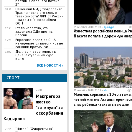
против “Северного потока –
2”
Немецкий МИД "потроллил"
18:58
Трампа после его слов о
"зависимости" ФРГ от России
– кадры с Генассамблеи
ООН
25 сентября 2018, 21:49 —
Культура
Стало известно, что
17:33
Известная российская певица Р
задумали США против
России
Дакота попала в дорожную ава
Евросоюз вслед за США
15:21
намеревается ввести новые
санкции против РФ
​Доллар и евро теряют в
12:02
цене: актуальный курс
валют
ВСЕ НОВОСТИ »
СПОРТ
05:45
25 сентября 2018, 21:25 —
Мир
Мальчик сорвался с 10-го этажа:
Макгрегора
летний житель Астаны героичес
жестко
спас ребенка - захватывающие
"заткнули" за
кадры
оскорбления
Кадырова
"Интер" - "Фиорентина".
21:15