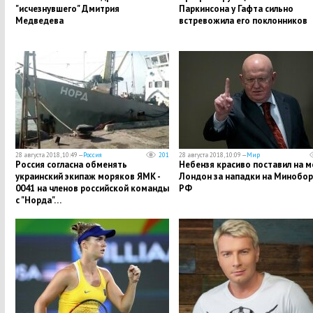
"исчезнувшего" Дмитрия
Паркинсона у Гафта сильно
Медведева
встревожила его поклонников
28 августа 2018, 10:49 —
Россия
201
28 августа 2018, 10:09 —
Мир
Россия согласна обменять
Небензя красиво поставил на м
украинский экипаж моряков ЯМК -
Лондон за нападки на Минобо
0041 на членов российской команды
РФ
с "Норда"…