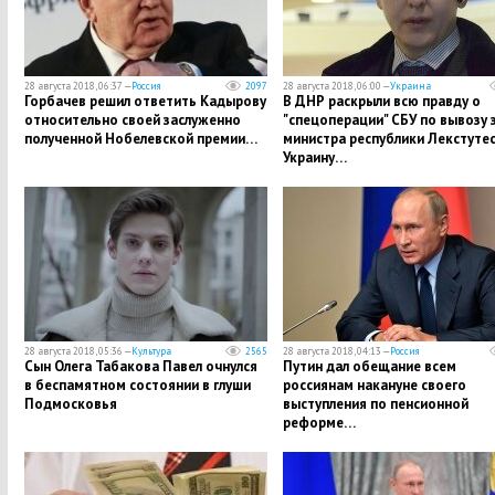
28 августа 2018, 06:37 —
Россия
2097
28 августа 2018, 06:00 —
Украина
Горбачев решил ответить Кадырову
В ДНР раскрыли всю правду о
относительно своей заслуженно
"спецоперации" СБУ по вывозу 
полученной Нобелевской премии…
министра республики Лекстутес
Украину…
28 августа 2018, 05:36 —
Культура
2565
28 августа 2018, 04:13 —
Россия
Сын Олега Табакова Павел очнулся
Путин дал обещание всем
в беспамятном состоянии в глуши
россиянам накануне своего
Подмосковья
выступления по пенсионной
реформе…