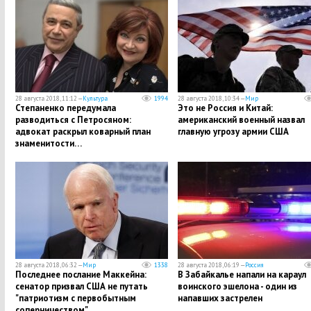
28 августа 2018, 11:12 —
Культура
1994
28 августа 2018, 10:34 —
Мир
Степаненко передумала
Это не Россия и Китай:
разводиться с Петросяном:
американский военный назвал
адвокат раскрыл коварный план
главную угрозу армии США
знаменитости…
28 августа 2018, 06:32 —
Мир
1338
28 августа 2018, 06:19 —
Россия
Последнее послание Маккейна:
В Забайкалье напали на караул
сенатор призвал США не путать
воинского эшелона - один из
"патриотизм с первобытным
напавших застрелен
соперничеством"…