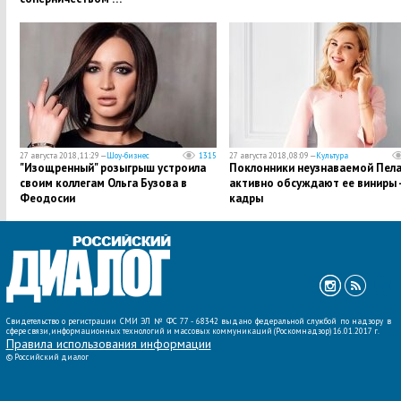
27 августа 2018, 11:29 —
Шоу-бизнес
1315
27 августа 2018, 08:09 —
Культура
​"Изощренный" розыгрыш устроила
​Поклонники неузнаваемой Пела
своим коллегам Ольга Бузова в
активно обсуждают ее виниры 
Феодосии
кадры
Свидетельство о регистрации СМИ ЭЛ № ФС 77 - 68342 выдано федеральной службой по надзору в
сфере связи, информационных технологий и массовых коммуникаций (Роскомнадзор) 16.01.2017 г.
Правила использования информации
©
Российский диалог