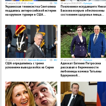
28 августа 2018, 09:42 —
Спорт
783
28 августа 2018, 09:09 —
Культура
Украинская теннисистка Свитолина
​Поклонники исхудавшего Нико
поддалась антироссийской истерии
Баскова всерьез обеспокоены
на крупном турнире в США…
состоянием здоровья певца…
28 августа 2018, 08:44 —
Военное обозрение
482
28 августа 2018, 07:50 —
Культура
США определились с тремя
Адвокат Евгения Петросяна
условиями вывода войск из Сирии
рассказал о беременности
любовницы комика Татьяны
Брухуновой…