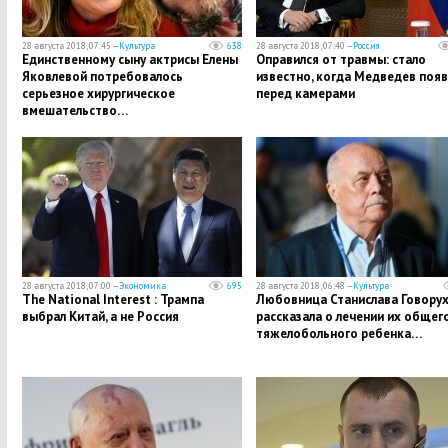
28 августа 2018, 07:45 —
Культура
638
28 августа 2018, 07:40 —
Россия
​Единственному сыну актрисы Елены
Оправился от травмы: стало
Яковлевой потребовалось
известно, когда Медведев появ
серьезное хирургическое
перед камерами
вмешательство…
28 августа 2018, 07:00 —
Экономика
695
28 августа 2018, 06:48 —
Культура
The National Interest : Трампа
Любовница Станислава Говору
выбрал Китай, а не Россия
рассказала о лечении их общег
тяжелобольного ребенка…