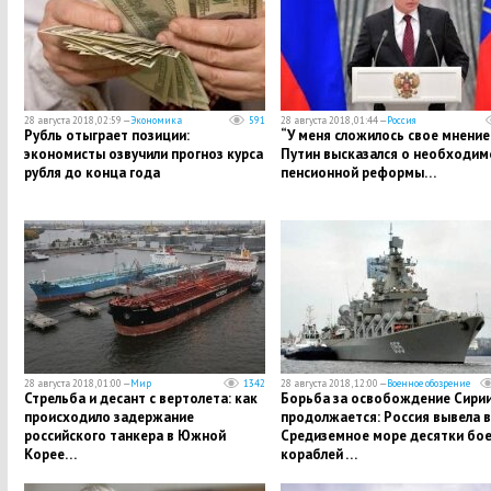
28 августа 2018, 02:59 —
Экономика
591
28 августа 2018, 01:44 —
Россия
Рубль отыграет позиции:
“У меня сложилось свое мнение”,
экономисты озвучили прогноз курса
Путин высказался о необходим
рубля до конца года
пенсионной реформы…
28 августа 2018, 01:00 —
Мир
1342
28 августа 2018, 12:00 —
Военное обозрение
Стрельба и десант с вертолета: как
Борьба за освобождение Сири
происходило задержание
продолжается: Россия вывела в
российского танкера в Южной
Средиземное море десятки бо
Корее…
кораблей …