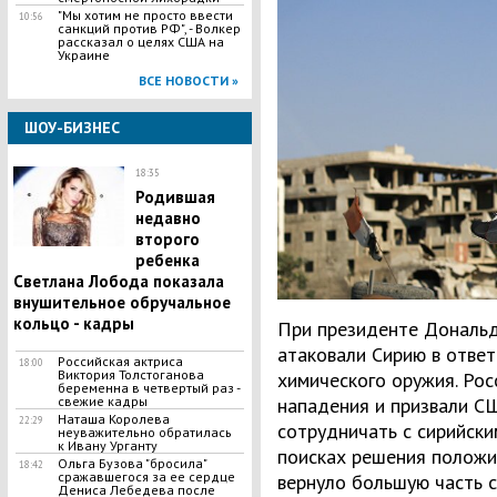
"Мы хотим не просто ввести
10:56
санкций против РФ", - Волкер
рассказал о целях США на
Украине
ВСЕ НОВОСТИ »
ШОУ-БИЗНЕС
18:35
Родившая
недавно
второго
ребенка
Светлана Лобода показала
внушительное обручальное
кольцо - кадры
При президенте Дональ
атаковали Сирию в отве
Российская актриса
18:00
Виктория Толстоганова
химического оружия. Рос
беременна в четвертый раз -
свежие кадры
нападения и призвали СШ
Наташа Королева
22:29
сотрудничать с сирийски
неуважительно обратилась
к Ивану Урганту
поисках решения положи
Ольга Бузова "бросила"
18:42
сражавшегося за ее сердце
вернуло большую часть 
Дениса Лебедева после