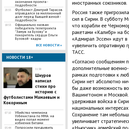
окончания проекта -
иностранных союзников.
подробности
Футболист Дмитрий Тарасов
20:33
Россия также пригрозил
оправдался за миллионный
долг перед бывшей женой -
сил в Сирии. В субботу 
подробности
что корабли ее Черномо
Официально назван
18:53
победитель телепроекта
ракетами «Калибр» на б
"Замуж за Бузову" и
покоритель сердца Ольги
«Адмирал Эссен» идут в
Бузовой - кадры
«увеличить опративную г
ВСЕ НОВОСТИ »
ТАСС.
НОВОСТИ 18+
«Согласно сообщениям п
дополнительные военно-м
11:38
рамках подготовки к лю
Шнуров
написал
Сирии нет абсолютно нич
стихи про
бы даже возможность во
историю с
Вашингтоном и Москвой.
футболистами Мамаевым и
удерживая войска в Сири
Кокориным
национальных интересах
Убийство чемпиона
07:10
Сохранение там небольш
Узбекистана по MMA: на
видео попал момент
увеличивает стратегическ
избиения битами
«Ньюсуик» армейский по
Попросили предъявить
05:44