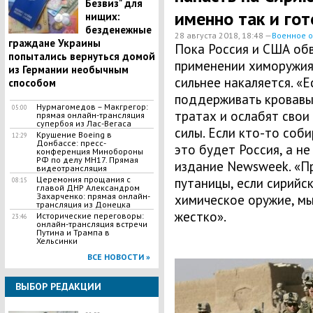
Безвиз" для
именно так и го
нищих:
безденежные
28 августа 2018, 18:48 —
Военное 
граждане Украины
Пока Россия и США обв
попытались вернуться домой
применении химоружия 
из Германии необычным
сильнее накаляется. «Е
способом
поддерживать кровавый
Нурмагомедов – Макгрегор:
05:00
тратах и ослабят сво
прямая онлайн-трансляция
супербоя из Лас-Вегаса
силы. Если кто-то соби
Крушение Boeing в
12:29
Донбассе: пресс-
это будет Россия, а н
конференция Минобороны
РФ по делу МН17. Прямая
издание Newsweek. «П
видеотрансляция
Церемония прощания с
путаницы, если сирийс
08:15
главой ДНР Александром
Захарченко: прямая онлайн-
химическое оружие, мы
трансляция из Донецка
жестко».
Исторические переговоры:
23:46
онлайн-трансляция встречи
Путина и Трампа в
Хельсинки
ВСЕ НОВОСТИ »
ВЫБОР РЕДАКЦИИ