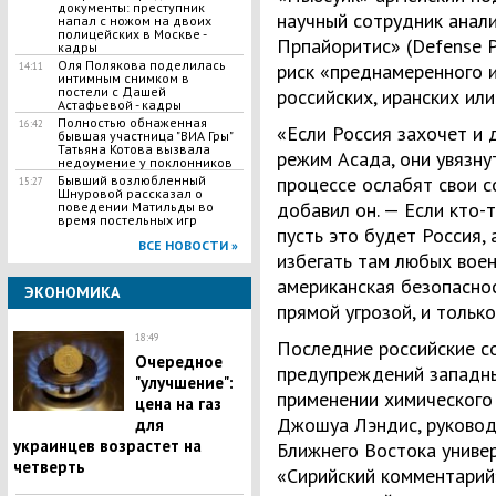
документы: преступник
научный сотрудник анал
напал с ножом на двоих
полицейских в Москве -
Прпайоритис» (Defense Pr
кадры
Оля Полякова поделилась
риск «преднамеренного 
14:11
интимным снимком в
постели с Дашей
российских, иранских или
Астафьевой - кадры
Полностью обнаженная
16:42
«Если Россия захочет и
бывшая участница "ВИА Гры"
Татьяна Котова вызвала
режим Асада, они увязну
недоумение у поклонников
Бывший возлюбленный
процессе ослабят свои 
15:27
Шнуровой рассказал о
добавил он. — Если кто-т
поведении Матильды во
время постельных игр
пусть это будет Россия,
ВСЕ НОВОСТИ »
избегать там любых воен
американская безопасно
ЭКОНОМИКА
прямой угрозой, и только
18:49
Последние российские с
​Очередное
предупреждений западн
"улучшение":
применении химического
цена на газ
Джошуа Лэндис, руковод
для
украинцев возрастет на
Ближнего Востока униве
четверть
«Сирийский комментарий»