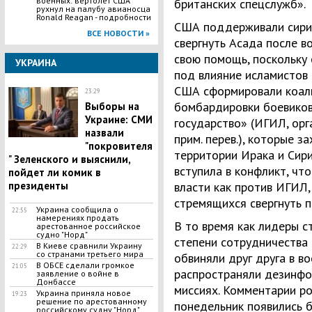
военных: вертолет США
британских спецслужб».
рухнул на палубу авианосца
Ronald Reagan - подробности
США поддерживали сирий
ВСЕ НОВОСТИ »
свергнуть Асада после в
свою помощь, поскольку
УКРАИНА
под влияние исламистов 
США сформировали коали
23:29
бомбардировки боевиков
Выборы на
Украине: СМИ
государство» (ИГИЛ, орг
назвали
прим. перев.), которые з
"покровителя
территории Ирака и Сири
" Зеленского и выяснили,
вступила в конфликт, чт
пойдет ли комик в
власти как против ИГИЛ, 
президенты
стремящихся свергнуть п
Украина сообщила о
22:55
намерениях продать
В то время как лидеры 
арестованное российское
судно "Норд"
степени сотрудничества 
В Киеве сравнили Украину
22:29
со странами третьего мира
обвиняли друг друга в в
В ОБСЕ сделали громкое
21:05
распространяли дезинфо
заявление о войне в
Донбассе
миссиях. Комментарии р
Украина приняла новое
19:23
решение по арестованному
понедельник появились б
российскому судну "Норд"