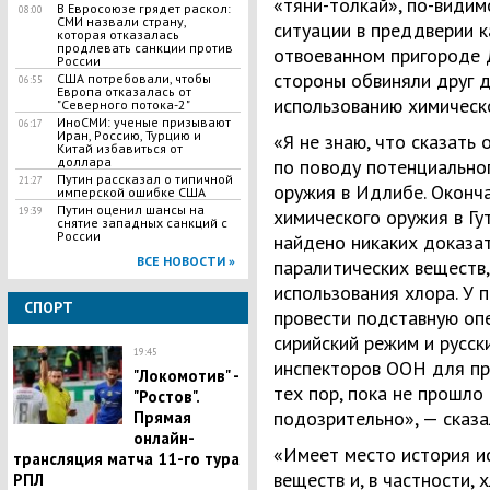
«тяни-толкай», по-видим
В Евросоюзе грядет раскол:
08:00
СМИ назвали страну,
ситуации в преддверии к
которая отказалась
продлевать санкции против
отвоеванном пригороде 
России
стороны обвиняли друг д
США потребовали, чтобы
06:55
Европа отказалась от
использованию химическ
"Северного потока-2"
ИноСМИ: ученые призывают
06:17
Иран, Россию, Турцию и
«Я не знаю, что сказать
Китай избавиться от
доллара
по поводу потенциально
Путин рассказал о типичной
21:27
оружия в Идлибе. Оконч
имперской ошибке США
Путин оценил шансы на
19:39
химического оружия в Гу
снятие западных санкций с
России
найдено никаких доказат
ВСЕ НОВОСТИ »
паралитических веществ,
использования хлора. У 
СПОРТ
провести подставную оп
сирийский режим и русск
19:45
инспекторов ООН для пр
"Локомотив" -
тех пор, пока не прошло
"Ростов".
подозрительно», — сказа
Прямая
онлайн-
«Имеет место история и
трансляция матча 11-го тура
веществ и, в частности, 
РПЛ