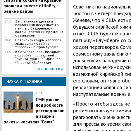
сыграв в хоккей на Красной
площади вместе с Шойгу, -
Советник по национальн
редкие кадры
Болтон в четверг предуп
Женеве, что у США есть
Заплаканные друзья и
17:10
поклонники несут цветы в
будущем сирийской химич
память о Задорнове, –
кадры церемонии прощания
ответ США будет мощнее
с сатириком
пятницу «Блумберг» со с
Появились кадры массовой
18:35
эвакуации людей из
ходом переговоров. Сог
торговых центров Сургута
В Сети появилась Іnstagram-
14:22
совместному заявлению 
подборка последствий
“визита” урагана “Ирма” во
дальнейших нападений н
Флориду, США - кадры
использование химоружия
ВСЕ НОВОСТИ »
возможной сирийской хим
его словам, он «явно об
НАУКА И ТЕХНИКА
реализацией «планов си
наступательные военные
12:54
СМИ узнали
«Просто чтобы здесь не 
подробности
режим использует химич
расследовани
я аварии
реагировать очень жестк
ракеты-носителя "Союз"
для прессы во время сво
действительно следует 