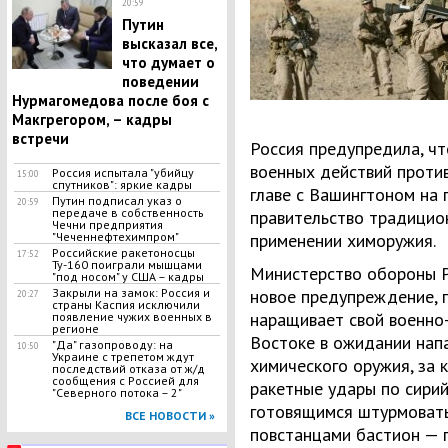
20:59
Путин
высказал все,
что думает о
поведении
Нурмагомедова после боя с
Макгрегором, – кадры
встречи
Россия предупредила, чт
военных действий против
Россия испытала "убийцу
15:00
спутников": яркие кадры
главе с Вашингтоном на
Путин подписал указ о
20:59
передаче в собственность
правительство традицио
Чечни предприятия
"Чеченнефтехимпром"
применении химоружия.
Российские ракетоносцы
17:52
Ту-160 поиграли мышцами
Министерство обороны Р
"под носом" у США – кадры
Закрыли на замок: Россия и
новое предупреждение, 
20:27
страны Каспия исключили
наращивает свой военно
появление чужих военных в
регионе
Востоке в ожидании нап
"Да" газопроводу: на
10:50
Украине с трепетом ждут
химического оружия, за
последствий отказа от ж/д
сообщения с Россией для
ракетные удары по сирий
"Северного потока – 2"
готовящимся штурмоват
ВСЕ НОВОСТИ »
повстанцами бастион — 