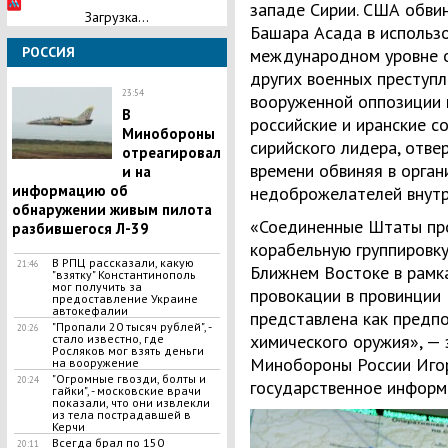
западе Сирии. США обви
Загрузка...
Башара Асада в использ
РОССИЯ
международном уровне о
других военных преступ
23:54
вооруженной оппозиции и
В
российские и иранские 
Минобороны
сирийского лидера, отве
отреагировал
времени обвиняя в орган
и на
информацию об
недоброжелателей внутр
обнаружении живым пилота
«Соединенные Штаты пр
разбившегося Л-39
корабельную группировку
В РПЦ рассказали, какую
21:46
Ближнем Востоке в рамк
"взятку" Константинополь
мог получить за
провокации в провинции
предоставление Украине
автокефалии
представлена как предп
"Пропали 20 тысяч рублей", -
20:26
химического оружия», — 
стало известно, где
Росляков мог взять деньги
Минобороны России Иго
на вооружение
"Огромные гвозди, болты и
20:24
государственное информ
гайки", - московские врачи
показали, что они извлекли
из тела пострадавшей в
Керчи
Всегда брал по 150
20:11