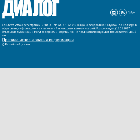
16+
Свидетельство о регистрации СМИ ЭЛ № ФС 77 - 68342 выдано федеральной службой по надзору в
сфере связи, информационных технологий и массовых коммуникаций (Роскомнадзор) 16.01.2017 г.
Отдельные публикации могут содержать информацию, не предназначенную для пользователей до 16
лет.
Правила использования информации
©
Российский диалог