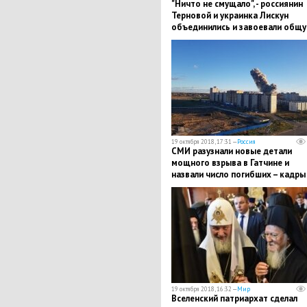
"Ничто не смущало", - россиянин
Терновой и украинка Лискун
объединились и завоевали общ
медаль на ОИ
19 октября 2018, 17:31 —
Россия
СМИ разузнали новые детали
мощного взрыва в Гатчине и
назвали число погибших – кадры
19 октября 2018, 16:32 —
Мир
Вселенский патриархат сделал