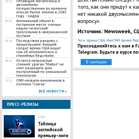
Летающие мегаполисы и
10:15
автомобили:
того, как они придут к 
путешественник во времени
описал бытие землян в 2045
нет никакой двусмыслен
году – кадры
вопросу».
Аномальный объект в
09:47
пустынном месте: ученые
нашли гигантский
Источник: Newsweek, С
треугольник в американской
пустыне
Теги:
,
,
Последствия рандеву с
Армия США
ИноСМИ
Армия Росс
09:20
пришельцами: бывший
Присоединяйтесь к нам в Fa
солдат армии США видит
Telegram. Будьте в курсе п
сны об апокалипсисе и
стихийных бедствиях
Остался нетронутым
08:56
В закладки
стихией: ураган ʺМайклʺ не
смог разрушить дом,
построенный по уникальной
технологии
СМИ назвали виновников в
21:11
поломке "Союза"
ВСЕ НОВОСТИ »
ПРЕСС-РЕЛИЗЫ
12:00
Таблица
английской
премьер-лиги