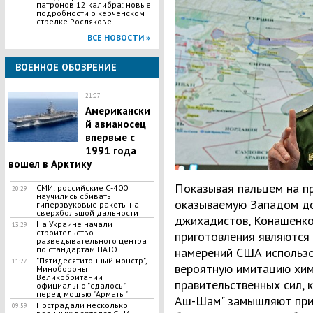
патронов 12 калибра: новые
подробности о керченском
стрелке Рослякове
ВСЕ НОВОСТИ »
ВОЕННОЕ ОБОЗРЕНИЕ
21:07
Американски
й авианосец
впервые с
1991 года
вошел в Арктику
Показывая пальцем на п
СМИ: российские С-400
20:29
научились сбивать
оказываемую Западом д
гиперзвуковые ракеты на
сверхбольшой дальности
джихадистов, Конашенков
На Украине начали
13:29
строительство
приготовления являютс
разведывательного центра
по стандартам НАТО
намерений США использо
"Пятидесятитонный монстр", -
11:27
вероятную имитацию хим
Минобороны
Великобритании
правительственных сил, 
официально "сдалось"
перед мощью "Арматы"
Аш-Шам" замышляют при
Пострадали несколько
09:59