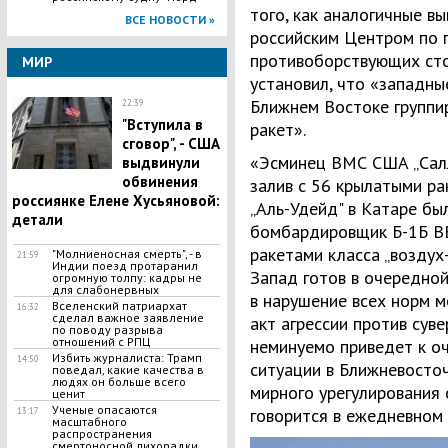
того, как аналогичные в
ВСЕ НОВОСТИ »
российским Центром по 
противоборствующих сто
МИР
установил, что «западн
Ближнем Востоке группи
22:39
"Вступила в
ракет».
сговор", - США
«Эсминец ВМС США „Салл
выдвинули
обвинения
залив с 56 крылатыми ра
россиянке Елене Хусьяновой:
„Аль-Удейд" в Катаре бы
детали
бомбардировщик Б-1Б В
ракетами класса „воздух
"Молниеносная смерть", - в
21:59
Индии поезд протаранил
Запад готов в очередно
огромную толпу: кадры не
для слабонервных
в нарушение всех норм 
Вселенский патриархат
16:32
сделал важное заявление
акт агрессии против суве
по поводу разрыва
отношений с РПЦ
неминуемо приведет к о
Избить журналиста: Трамп
14:50
ситуации в Ближневосточ
поведал, какие качества в
людях он больше всего
мирного урегулирования 
ценит
Ученые опасаются
говорится в ежедневном
13:17
масштабного
распространения
смертоносной лихорадки