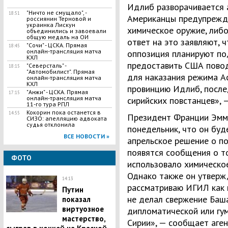
Идлиб разворачивается а
"Ничто не смущало", -
18:51
Американцы предупрежда
россиянин Терновой и
украинка Лискун
химическое оружие, либо
объединились и завоевали
общую медаль на ОИ
ответ на это заявляют, 
"Сочи" - ЦСКА. Прямая
18:45
онлайн-трансляция матча
оппозиция планируют по
КХЛ
предоставить США повод
"Северсталь" -
18:15
"Автомобилист". Прямая
для наказания режима Ас
онлайн-трансляция матча
КХЛ
провинцию Идлиб, после
"Анжи" - ЦСКА. Прямая
17:15
онлайн-трансляция матча
сирийских повстанцев», 
11-го тура РПЛ
Кокорин пока останется в
14:55
Президент Франции Эмма
СИЗО: апелляцию адвоката
судья отклонила
понедельник, что он буд
ВСЕ НОВОСТИ »
апрельское решение о п
появятся сообщения о то
ФОТО
использовало химическо
Однако также он утверж
14:13
рассматриваю ИГИЛ как н
Путин
не делал свержение Баш
показал
виртуозное
дипломатической или гу
мастерство,
Сирии», — сообщает аген