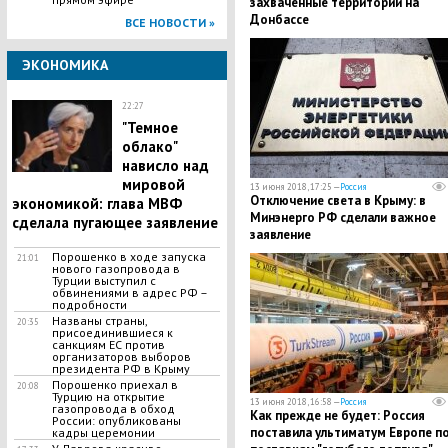
захваченные территории на
Донбассе
ВСЕ НОВОСТИ »
ЭКОНОМИКА
22:27
"Темное
облако"
нависло над
мировой
13 июня 2018, 17:25 —
Россия
Отключение света в Крыму: в
экономикой: глава МВФ
Минэнерго РФ сделали важное
сделала пугающее заявление
заявление
Порошенко в ходе запуска
21:01
нового газопровода в
Турции выступил с
обвинениями в адрес РФ –
подробности
Названы страны,
20:35
присоединившиеся к
санкциям ЕС против
организаторов выборов
президента РФ в Крыму
Порошенко приехал в
20:08
Турцию на открытие
13 июня 2018, 16:58 —
Россия
газопровода в обход
Как прежде не будет: Россия
России: опубликованы
поставила ультиматум Европе п
кадры церемонии