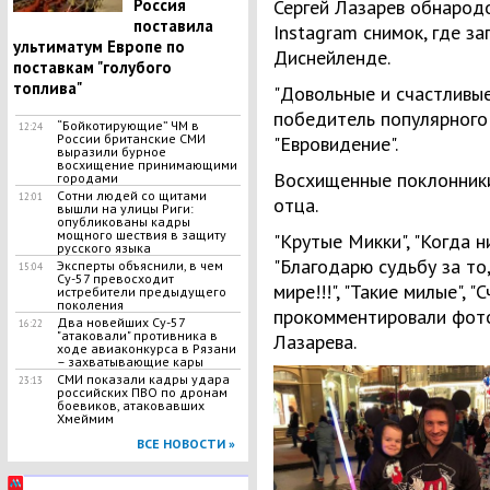
Россия
Сергей Лазарев обнародо
поставила
Instagram снимок, где за
ультиматум Европе по
Диснейленде.
поставкам "голубого
топлива"
"Довольные и счастливые
победитель популярного
“Бойкотирующие” ЧМ в
12:24
России британские СМИ
"Евровидение".
выразили бурное
восхищение принимающими
Восхищенные поклонники
городами
Сотни людей со щитами
12:01
отца.
вышли на улицы Риги:
опубликованы кадры
мощного шествия в защиту
"Крутые Микки", "Когда н
русского языка
"Благодарю судьбу за то
Эксперты объяснили, в чем
15:04
Су-57 превосходит
мире!!!", "Такие милые", "
истребители предыдущего
поколения
прокомментировали фото
​Два новейших Су-57
16:22
"атаковали" противника в
Лазарева.
ходе авиаконкурса в Рязани
– захватывающие кары
СМИ показали кадры удара
23:13
российских ПВО по дронам
боевиков, атаковавших
Хмеймим
ВСЕ НОВОСТИ »