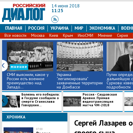
14 июня 2018
11:25
ГЛАВНАЯ
РОССИЯ
УКРАИНА
МИР
ЭКОНОМИКА
ВОЕН
Все новости
Москва
Киев
Крым
ИноСМИ
Мнение
Сирия
мнение
СМИ выяснили, какое у
Украина
Путин опреде
России есть военное
"легализировала"
дальнейшую с
преимущество над
захваченные территории
Суркова: изве
Западо...
на Донбассе
подробности
Болезнь его победила:
Россия - Саудовская
в Госдуме сообщили о
Аравия. Прямая
смерти Станислава
видеотрансляция
Говорухин...
матча ЧМ-2018
ХРОНИКА
​Сергей Лазарев 
07:00
своего сына