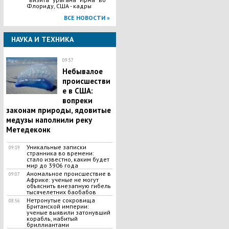
Флориду, США - кадры
ВСЕ НОВОСТИ »
НАУКА И ТЕХНИКА
09:57
Небывалое
происшестви
е в США:
вопреки
законам природы, ядовитые
медузы наполнили реку
Метедеконк
Уникальные записки
09:19
странника во времени:
стало известно, каким будет
мир до 3906 года
Аномальное происшествие в
09:07
Африке: ученые не могут
объяснить внезапную гибель
тысячелетних баобабов
Нетронутые сокровища
08:56
Британской империи:
ученые выявили затонувший
корабль, набитый
бриллиантами