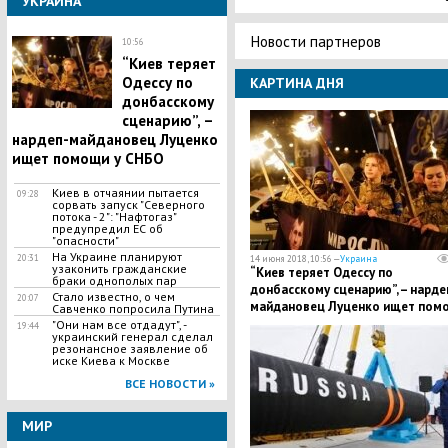
УКРАИНА
Новости партнеров
10:56
“Киев теряет
Одессу по
КАРТИНА ДНЯ
донбасскому
сценарию”, –
нардеп-майдановец Луценко
ищет помощи у СНБО
Киев в отчаянии пытается
09:28
сорвать запуск "Северного
потока - 2": "Нафтогаз"
предупредил ЕС об
"опасности"
На Украине планируют
20:31
14 июня 2018, 10:56 —
Украина
узаконить гражданские
“Киев теряет Одессу по
браки однополых пар
донбасскому сценарию”, – нарде
Стало известно, о чем
20:07
майдановец Луценко ищет пом
Савченко попросила Путина
у СНБО
"Они нам все отдадут", -
19:44
украинский генерал сделал
резонансное заявление об
иске Киева к Москве
ВСЕ НОВОСТИ »
МИР