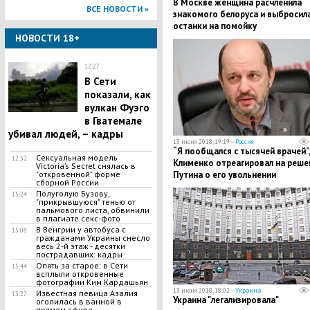
​В Москве женщина расчленила
ВСЕ НОВОСТИ »
знакомого белоруса и выбросил
останки на помойку
НОВОСТИ 18+
12:27
В Сети
показали, как
вулкан Фуэго
в Гватемале
убивал людей, – кадры
13 июня 2018, 19:19 —
Россия
“Я пообщался с тысячей врачей”,
Сексуальная модель
12:32
Клименко отреагировал на реше
Victoria’s Secret снялась в
"откровенной" форме
Путина о его увольнении
сборной России
Полуголую Бузову,
15:24
"прикрывшуюся" тенью от
пальмового листа, обвинили
в плагиате секс-фото
В Венгрии у автобуса с
15:08
гражданами Украины снесло
весь 2-й этаж - десятки
пострадавших: кадры
Опять за старое: в Сети
15:44
всплыли откровенные
фотографии Ким Кардашьян
13 июня 2018, 18:02 —
Украина
Известная певица Азалия
13:27
Украина "легализировала"
оголилась в ванной в
прямом эфире