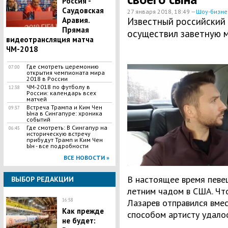
Россия -
Саудовская
27 января 2018, 18:49 —
Шоу-бизне
Аравия.
Известный российский 
Прямая
осуществил заветную м
видеотрансляция матча
ЧМ-2018
Где смотреть церемонию
07:00
открытия чемпионата мира
2018 в России
ЧМ-2018 по футболу в
12:38
России: календарь всех
матчей
Встреча Трампа и Ким Чен
09:37
Ына в Сингапуре: хроника
событий
Где смотреть: В Сингапур на
06:45
историческую встречу
прибудут Трамп и Ким Чен
Ын - все подробности
ВСЕ НОВОСТИ »
В настоящее время певец
ВЫБОР РЕДАКЦИИ
летним чадом в США. Что
16:58
Лазарев отправился вмес
Как прежде
способом артисту удало
не будет: