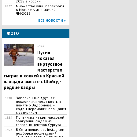
2018 в России
Множество улиц перекроют
06:57
в Москве в дни матчей
ЧМ-2018
ВСЕ НОВОСТИ »
ФОТО
14:13
Путин
показал
виртуозное
мастерство,
сыграв в хоккей на Красной
площади вместе с Шойгу, -
редкие кадры
Заплаканные друзья и
17:10
поклонники несут цветы в
память о Задорнове, –
кадры церемонии прощания
с сатириком
Появились кадры массовой
18:35
эвакуации людей из
торговых центров Сургута
В Сети появилась Іnstagram-
14:22
подборка последствий
“визита” урагана “Ирма” во