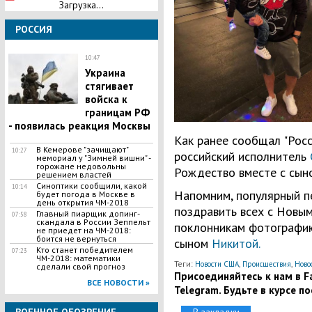
Загрузка...
РОССИЯ
10:47
Украина
стягивает
войска к
границам РФ
- появилась реакция Москвы
Как ранее сообщал "Росс
В Кемерове "зачищают"
10:27
российский исполнитель
мемориал у "Зимней вишни" -
горожане недовольны
Рождество вместе с сын
решением властей
Синоптики сообщили, какой
10:14
Напомним, популярный п
будет погода в Москве в
день открытия ЧМ-2018
поздравить всех с Новым
Главный пиарщик допинг-
07:58
скандала в России Зеппельт
поклонникам фотографи
не приедет на ЧМ-2018:
боится не вернуться
сыном
Никитой.
Кто станет победителем
07:23
ЧМ-2018: математики
Теги:
,
,
Новости США
Происшествия
Ново
сделали свой прогноз
Присоединяйтесь к нам в Fa
ВСЕ НОВОСТИ »
Telegram. Будьте в курсе п