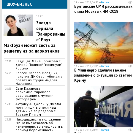
14 июня 2018, 06:30 —
Россия
ШОУ-БИЗНЕС
Британские СМИ рассказали, как
стала Москва к ЧМ-2018
17:42
Звезда
сериала
"Зачарованны
е" Роуз
МакГоуэн может сесть за
решетку из-за наркотиков
Ведущая Дана Борисова с
17:35
дочкой Полиной "покинули"
13 июня 2018, 21:01 —
Россия
Россию
В Минэнерго сделали важное
Сергей Зверев-младший,
16:51
заявление о ситуации со светом 
получив ДНК-тест, убежал в
слезах из студии Андрея
Крыму
Малахова
Сати Казанова
16:33
прокомментировала
расставание с мужем-
фотографом
Актрису Анджелину Джоли
15:43
могут лишить опеки над
детьми из-за раздора с
Брэдом Питтом
Находящаяся в положении
13:39
Нюша высказалась об
изменениях во внешности в
период беременности
13 июня 2018, 20:21 —
Россия