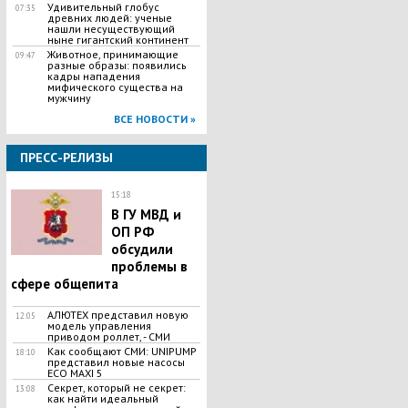
Удивительный глобус
07:35
древних людей: ученые
нашли несуществующий
ныне гигантский континент
Животное, принимающие
09:47
разные образы: появились
кадры нападения
мифического существа на
мужчину
ВСЕ НОВОСТИ »
ПРЕСС-РЕЛИЗЫ
15:18
В ГУ МВД и
ОП РФ
обсудили
проблемы в
сфере общепита
АЛЮТЕХ представил новую
12:05
модель управления
приводом роллет, - СМИ
Как сообщают СМИ: UNIPUMP
18:10
представил новые насосы
ЕСО MAXI 5
Секрет, который не секрет:
13:08
как найти идеальный