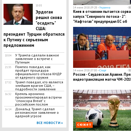
10:05
14 июня 2018, 09:28 —
Украина
Эрдоган
Киев в отчаянии пытается сорва
запуск "Северного потока - 2":
решил снова
"Нафтогаз" предупредил ЕС об
"осадить"
"опасности"
США:
президент Турции обратился
к Путину с серьезным
предложением
У Трампа сделали важное
10:04
заявление о встрече с
Путиным
​Помпео поведал, как
21:35
пройдет процедура
14 июня 2018, 07:00 —
Спорт
официального отказа КНДР
Россия - Саудовская Аравия. Пр
от ядерного оружия
видеотрансляция матча ЧМ-201
​Трамп поведал, кто является
17:52
злейшим врагом США, –
подробности заявления
Кремль иронично
16:32
прокомментировал встречи
"спонсора Brexit" с
российским послом
Дональд Трамп сделал
16:14
резонансное заявление о
ядерной угрозе
ВСЕ НОВОСТИ »
сюжет