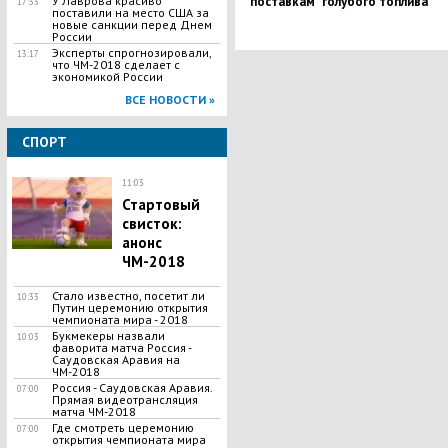
У Лаврова красиво
поставкам "голубого топлива"
17:33
поставили на место США за
новые санкции перед Днем
России
Эксперты спрогнозировали,
13:17
что ЧМ-2018 сделает с
экономикой России
ВСЕ НОВОСТИ »
СПОРТ
11:03
Стартовый
свисток:
анонс
ЧМ-2018
Стало известно, посетит ли
10:33
Путин церемонию открытия
чемпионата мира - 2018
Букмекеры назвали
10:03
фаворита матча Россия -
Саудовская Аравия на
ЧМ-2018
Россия - Саудовская Аравия.
07:00
Прямая видеотрансляция
матча ЧМ-2018
Где смотреть церемонию
07:00
открытия чемпионата мира