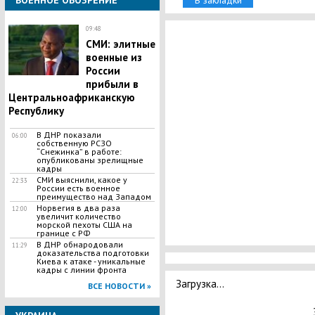
ВОЕННОЕ ОБОЗРЕНИЕ
В закладки
09:48
СМИ: элитные
военные из
России
прибыли в
Центральноафриканскую
Республику
В ДНР показали
06:00
собственную РСЗО
“Снежинка” в работе:
опубликованы зрелищные
кадры
СМИ выяснили, какое у
22:33
России есть военное
преимущество над Западом
Норвегия в два раза
12:00
увеличит количество
морской пехоты США на
границе с РФ
В ДНР обнародовали
11:29
доказательства подготовки
Киева к атаке - уникальные
кадры с линии фронта
Загрузка...
ВСЕ НОВОСТИ »