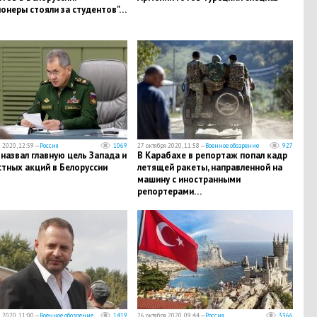
онеры стояли за студентов"…
 2020, 12:59 —
Россия
1069
27 октября 2020, 11:58 —
Военное обозрение
927
 назвал главную цель Запада и
В Карабахе в репортаж попал кадр
тных акций в Белоруссии
летящей ракеты, направленной на
машину с иностранными
репортерами…
 2020, 11:00 —
Военное обозрение
1419
26 октября 2020, 09:44 —
Россия
3366