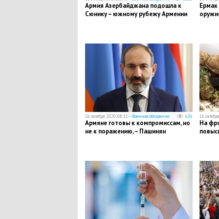
Армия Азербайджана подошла к
Ермак 
Сюнику – южному рубежу Армении
оружи
26 октября 2020, 08:11 —
Военное обозрение
626
26 октября
Армяне готовы к компромиссам, но
На фро
не к поражению, – Пашинян
повыси