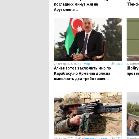
последних минут жизни
"Пенси
Арутюняна…
27 октября 2020, 01:55 —
Мир
1006
27 октября
​Алиев готов заключить мир по
​Шойгу
Карабаху, но Армения должна
протес
выполнить два требования…
26 октября 2020, 11:46 —
Военное обозрение
1210
26 октября