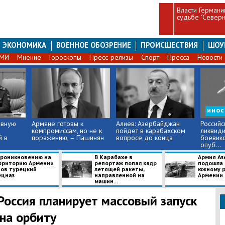
Власти Германи
судьбе "Северно
ЭКОНОМИКА
ВОЕННОЕ ОБОЗРЕНИЕ
ПРОИСШЕСТВИЯ
ШОУ
СМИ
Мнение
Гороскопы
Пресс-релизы
Спорт
Пресса
Новости
ино
авную
Армяне готовы к
​Алиев: Азербайджан
​Россий
компромиссам, но не к
пойдет в карабахском
ликвид
й в
поражению, – Пашинян
вопросе до конца
боевико
опуб...
проникновению на
В Карабахе в
Армия Аз
рриторию Армении
репортаж попал кадр
подошла 
тов турецкий
летящей ракеты,
южному 
ецназ
направленной на
Армении
машин...
Россия планирует массовый запуск
на орбиту