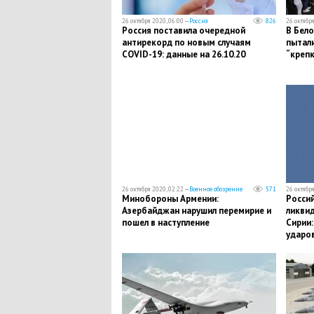
26 октября 2020, 06:00 —
Россия
826
26 октября
​Россия поставила очередной
​В Бел
антирекорд по новым случаям
пытали
COVID-19: данные на 26.10.20
“креп
26 октября 2020, 02:22 —
Военное обозрение
571
26 октября
​Минобороны Армении:
​Росси
Азербайджан нарушил перемирие и
ликви
пошел в наступление
Сирии:
ударо