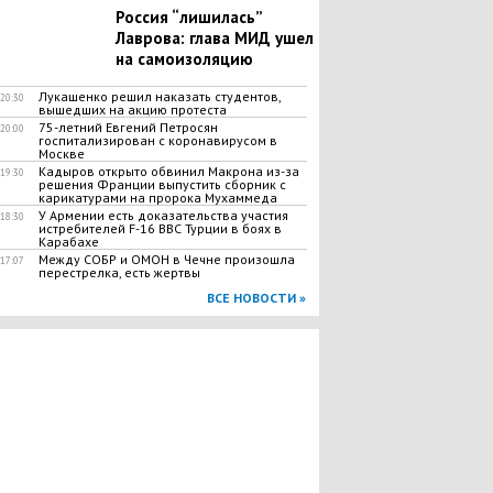
​Россия “лишилась”
Лаврова: глава МИД ушел
на самоизоляцию
​Лукашенко решил наказать студентов,
20:30
вышедших на акцию протеста
75-летний Евгений Петросян
20:00
госпитализирован с коронавирусом в
Москве
Кадыров открыто обвинил Макрона из-за
19:30
решения Франции выпустить сборник с
карикатурами на пророка Мухаммеда
​У Армении есть доказательства участия
18:30
истребителей F-16 ВВС Турции в боях в
Карабахе
Между СОБР и ОМОН в Чечне произошла
17:07
перестрелка, есть жертвы
ВСЕ НОВОСТИ »