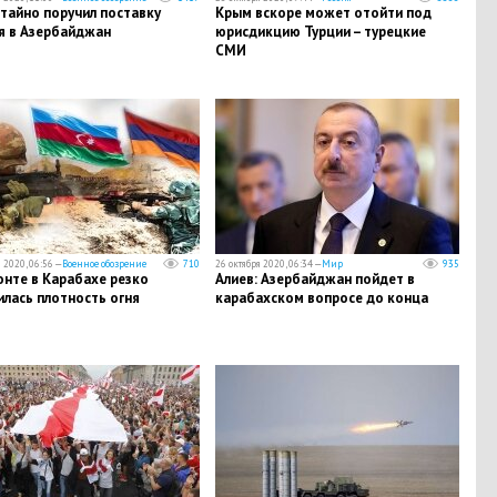
тайно поручил поставку
Крым вскоре может отойти под
я в Азербайджан
юрисдикцию Турции – турецкие
СМИ
 2020, 06:56 —
Военное обозрение
710
26 октября 2020, 06:34 —
Мир
935
нте в Карабахе резко
​Алиев: Азербайджан пойдет в
лась плотность огня
карабахском вопросе до конца