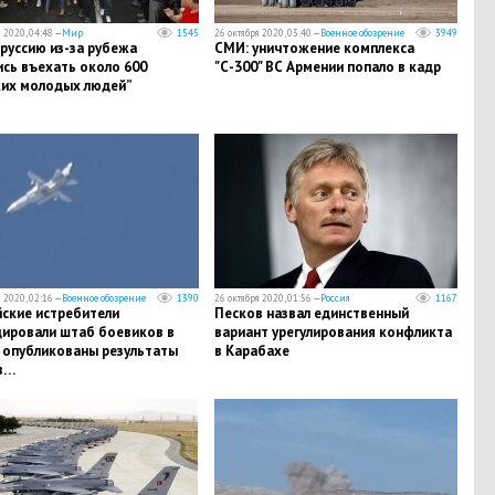
 2020, 04:48 —
Мир
1545
26 октября 2020, 03:40 —
Военное обозрение
3949
оруссию из-за рубежа
СМИ: уничтожение комплекса
сь въехать около 600
"С-300" ВС Армении попало в кадр
ких молодых людей”
 2020, 02:16 —
Военное обозрение
1390
26 октября 2020, 01:56 —
Россия
1167
йские истребители
​Песков назвал единственный
дировали штаб боевиков в
вариант урегулирования конфликта
 опубликованы результаты
в Карабахе
в…