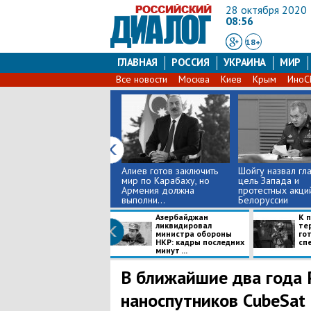
28 октября 2020
08:56
18+
ГЛАВНАЯ
РОССИЯ
УКРАИНА
МИР
Все новости
Москва
Киев
Крым
Ино
​Алиев готов заключить
​Шойгу назвал гл
мир по Карабаху, но
цель Запада и
Армения должна
протестных акци
выполни...
Белоруссии
​Азербайджан
К 
ликвидировал
те
министра обороны
го
НКР: кадры последних
сп
минут ...
В ближайшие два года 
наноспутников CubeSat 