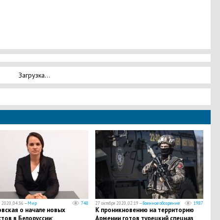
Загрузка...
 2020, 04:36 —
Мир
748
27 октября 2020, 02:19 —
Военное обозрение
1987
овская о начале новых
К проникновению на территорию
тов в Белоруссии:
Армении готов турецкий спецназ