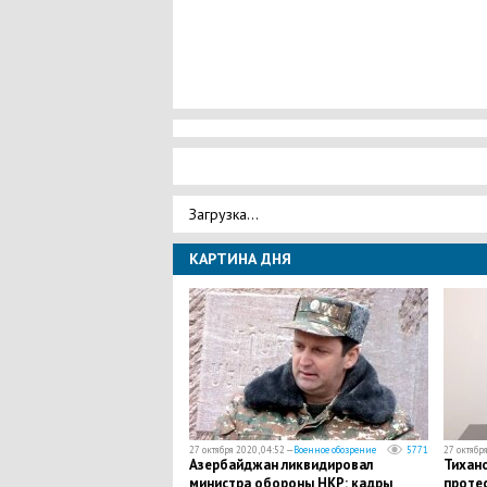
Загрузка...
КАРТИНА ДНЯ
27 октября 2020, 04:52 —
Военное обозрение
5771
27 октября
​Азербайджан ликвидировал
​Тихан
министра обороны НКР: кадры
протес