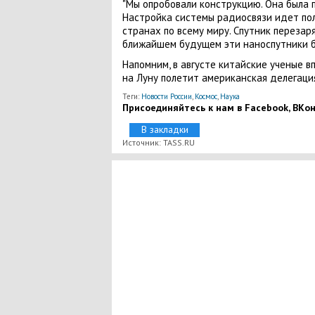
"Мы опробовали конструкцию. Она была п
Настройка системы радиосвязи идет пол
странах по всему миру. Спутник перезаря
ближайшем будущем эти наноспутники б
Напомним, в августе китайские ученые в
на Луну полетит американская делегаци
Теги:
Новости России
,
Космос
,
Наука
Присоединяйтесь к нам в Facebook, ВКонт
В закладки
Источник: TASS.RU