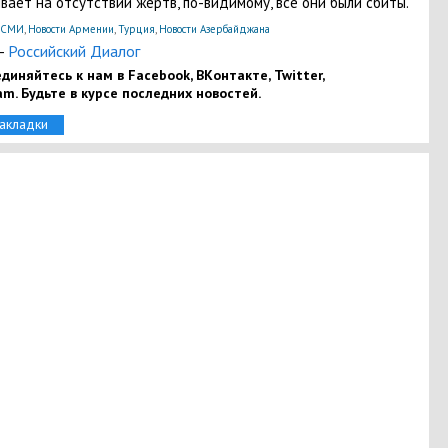
вает на отсутствии жертв, по-видимому, все они были сбиты.
оСМИ
,
Новости Армении
,
Турция
,
Новости Азербайджана
-
Российский Диалог
диняйтесь к нам в Facebook, ВКонтакте, Twitter,
am. Будьте в курсе последних новостей.
закладки