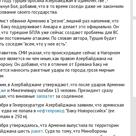
3 году Турция бросила Азербайджан в одиночестве", -
кнул Бол, добавив, что в то время соседи даже не закончили
ование своего государства.
ист обвинил Армению в "резне", лишний раз напомнив, что
 Баку поддерживает Анкара и делает это официально. Он
, что турецкие БПЛА уже сейчас создают проблемы для ВС
и постоянными атаками. По словам автора, Турция будет
ть соседям "всем, что у нее есть".
авитель СМИ указал, что происходящее сейчас в Нагорном
хе является ни чем иным, как правом Азербайджана на
орону. Он добавил, что в отличие от Еревана Баку не
ется наносить ракетные удары по города, грозя мирным
м.
им, в Азербайджане утверждают, что после ударов Армении
дже
и Мингячевиру погибли 13 человек. Президент сразу
ал, что виновные
заплатят
за содеянное.
ября в Генпрокуратуре Азербайджана заявили, что армянская
 едва не попала в
нефтепровод
"Баку-Новороссийск" (ее
пали в 250 м).
ября утверждалось, что Армения выпустила по территории
айджана шесть
ракет
. Судя по тому, что Минобороны