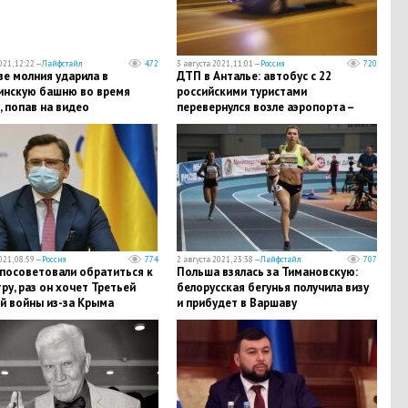
021, 12:22 —
Лайфстайл
472
3 августа 2021, 11:01 —
Россия
720
е молния ударила в
ДТП в Анталье: автобус с 22
инскую башню во время
российскими туристами
, попав на видео
перевернулся возле аэропорта –
названо количество жертв
021, 08:59 —
Россия
774
2 августа 2021, 23:38 —
Лайфстайл
707
 посоветовали обратиться к
Польша взялась за Тимановскую:
ру, раз он хочет Третьей
белорусская бегунья получила визу
й войны из-за Крыма
и прибудет в Варшаву