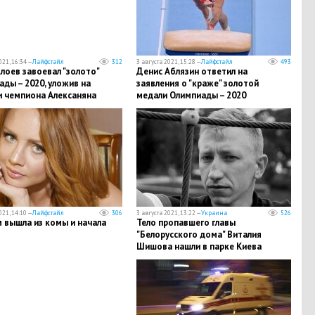
021, 16:34 —
Лайфстайл
312
3 августа 2021, 15:28 —
Лайфстайл
493
лоев завоевал "золото"
Денис Аблязин ответил на
ды – 2020, уложив на
заявления о "краже" золотой
и чемпиона Алексаняна
медали Олимпиады – 2020
021, 14:10 —
Лайфстайл
306
3 августа 2021, 13:22 —
Украина
526
 вышла из комы и начала
Тело пропавшего главы
"Белорусского дома" Виталия
Шишова нашли в парке Киева