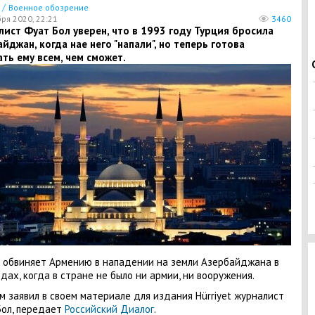
/
Военное обозрение
бря 2020, 22:21
3460
ист Фуат Бол уверен, что в 1993 году Турция бросила
йджан, когда нае него "напали", но теперь готова
ть ему всем, чем сможет.
 обвиняет Армению в нападении на земли Азербайджана в
одах, когда в стране не было ни армии, ни вооружения.
м заявил в своем материале для издания Hürriyet журналист
ол, передает
Российский Диалог
.