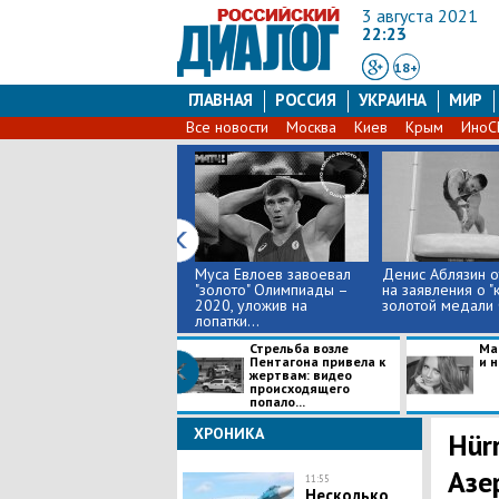
3 августа 2021
22:23
18+
ГЛАВНАЯ
РОССИЯ
УКРАИНА
МИР
Все новости
Москва
Киев
Крым
Ино
Муса Евлоев завоевал
Денис Аблязин о
"золото" Олимпиады –
на заявления о "
2020, уложив на
золотой медали 
лопатки...
Стрельба возле
Ма
Пентагона привела к
и 
жертвам: видео
происходящего
попало...
ХРОНИКА
Hür
Азе
11:55
Несколько