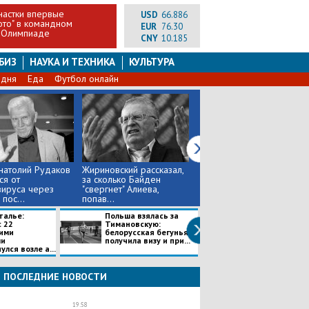
настки впервые
USD
66.886
ото" в командном
EUR
76.30
 Олимпиаде
CNY
10.185
БИЗ
НАУКА И ТЕХНИКА
КУЛЬТУРА
 дня
Еда
Футбол онлайн
натолий Рудаков
Жириновский рассказал,
Россия победила Россию:
ся от
за сколько Байден
теннисисты
ируса через
"свергнет" Алиева,
Павлюченкова и Рублев
пос...
попав...
выиграли...
талье:
Польша взялась за
"Внаглую взяли", - у Дениса
с 22
Тимановскую:
Аблязина на Олимпиаде о
ими
белорусская бегунья
золотую мед...
ми
получила визу и при...
лся возле а...
ПОСЛЕДНИЕ НОВОСТИ
19:58