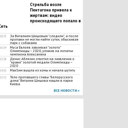
Стрельба возле
Пентагона привела к
жертвам: видео
происходящего попало в
Сеть
За Виталием Шишовым "следили", а после
18:25
пропажи не могли найти сутки, обыскивая
парк с собаками
Муса Евлоев завоевал "золото"
16:34
Олимпиады – 2020, уложив на лопатки
чемпиона Алексаняна
Денис Аблязин ответил на заявления о
15:28
"краже" золотой медали Олимпиады –
2020
МакSим вышла из комы и начала шутить
14:10
Тело пропавшего главы "Белорусского
13:22
дома" Виталия Шишова нашли в парке
Киева
ВСЕ НОВОСТИ »