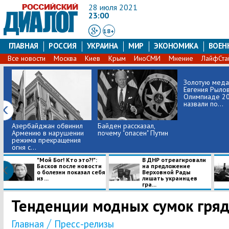
28 июля 2021
23:00
18+
ГЛАВНАЯ
РОССИЯ
УКРАИНА
МИР
ЭКОНОМИКА
ВОЕН
Все новости
Москва
Киев
Крым
ИноСМИ
Мнение
ЛайфСта
Золотую меда
Евгения Рылов
Олимпиаде 2
назвали по...
Азербайджан обвинил
Байден рассказал,
Армению в нарушении
почему "опасен" Путин
режима прекращения
огня с...
​"Мой Бог! Кто это?!":
В ДНР отреагировали
Басков после новости
на предложение
о болезни показал себя
Верховной Рады
из ...
лишать украинцев
гра...
Тенденции модных сумок гря
/
Главная
Пресс-релизы