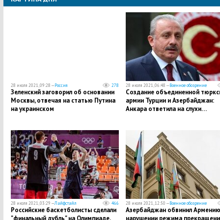
28 июля 2021, 09:28 —
Россия
278
28 июля 2021, 06:48 —
Военное обозрение
Зеленский заговорил об основании
Создание объединенной тюркс
Москвы, отвечая на статью Путина
армии Турции и Азербайджан:
на украинском
Анкара ответила на слухи…
28 июля 2021, 03:29 —
Лайфстайл
466
28 июля 2021, 12:50 —
Военное обозрение
​Российские баскетболисты сделали
Азербайджан обвинил Армению
"финальный дубль" на Олимпиаде,
нарушении режима прекращени