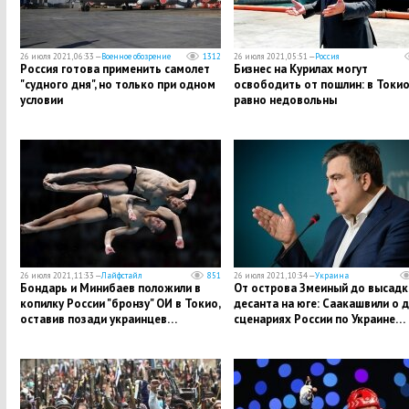
26 июля 2021, 06:33 —
Военное обозрение
1312
26 июля 2021, 05:51 —
Россия
​Россия готова применить самолет
Бизнес на Курилах могут
"судного дня", но только при одном
освободить от пошлин: в Токио
условии
равно недовольны
26 июля 2021, 11:33 —
Лайфстайл
851
26 июля 2021, 10:34 —
Украина
​Бондарь и Минибаев положили в
​От острова Змеиный до высадк
копилку России "бронзу" ОИ в Токио,
десанта на юге: Саакашвили о 
оставив позади украинцев…
сценариях России по Украине…