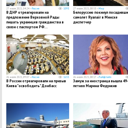
27 июля 2021, 04:24 —
Россия
1093
27 июля 2021, 08:53 —
Мир
В ДНР отреагировали на
Белоруссию покинул посадивши
предложение Верховной Рады
самолет Ryanair в Минске
лишать украинцев гражданства в
диспетчер
связи с паспортом РФ…
26 июля 2021, 09:07 —
Россия
1655
26 июля 2021, 08:17 —
Лайфстайл
В России отреагировали на призыв
Замуж за иностранца вышла 49
Киева "освободить" Донбасс
летняя Марина Федункив