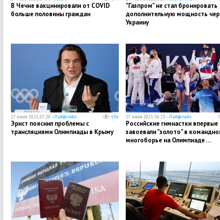
В Чечне вакцинировали от COVID
"Газпром" не стал бронировать
больше половины граждан
дополнительную мощность чер
Украину
27 июля 2021, 07:20 —
Лайфстайл
636
27 июля 2021, 06:23 —
Лайфстайл
Эрнст пояснил проблемы с
Российские гимнастки впервые
трансляциями Олимпиады в Крыму
завоевали "золото" в командно
многоборье на Олимпиаде …