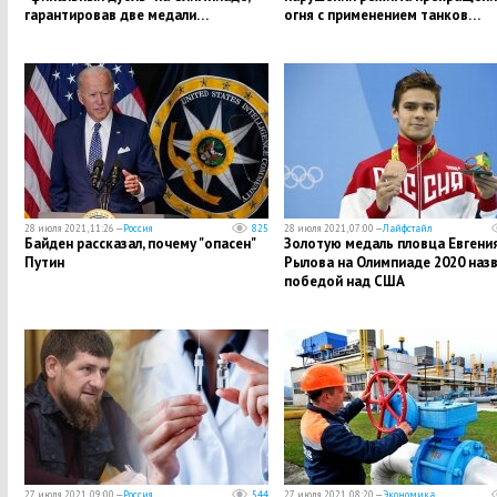
гарантировав две медали…
огня с применением танков…
28 июля 2021, 11:26 —
Россия
825
28 июля 2021, 07:00 —
Лайфстайл
Байден рассказал, почему "опасен"
Золотую медаль пловца Евгени
Путин
Рылова на Олимпиаде 2020 наз
победой над США
27 июля 2021, 09:00 —
Россия
544
27 июля 2021, 08:20 —
Экономика