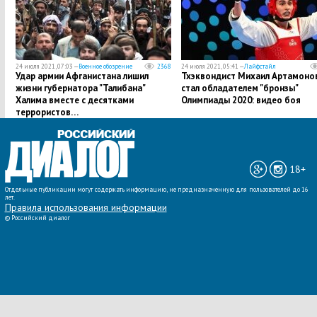
24 июля 2021, 07:03 —
Военное обозрение
2368
24 июля 2021, 05:41 —
Лайфстайл
Удар армии Афганистана лишил
Тхэквондист Михаил Артамоно
жизни губернатора "Талибана"
стал обладателем "бронзы"
Халима вместе с десятками
Олимпиады 2020: видео боя
террористов…
18+
Отдельные публикации могут содержать информацию, не предназначенную для пользователей до 16
лет.
Правила использования информации
©
Российский диалог