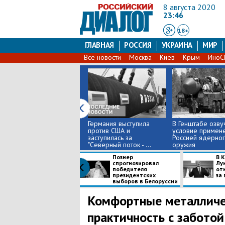
8 августа 2020
23:46
18+
ГЛАВНАЯ
РОССИЯ
УКРАИНА
МИР
Все новости
Москва
Киев
Крым
Ино
Германия выступила
В Генштабе озву
против США и
условие примен
заступилась за
Россией ядерно
"Северный поток - ...
оружия
Познер
В 
спрогнозировал
Лу
победителя
от
президентских
за
выборов в Белоруссии
Комфортные металличес
практичность с заботой