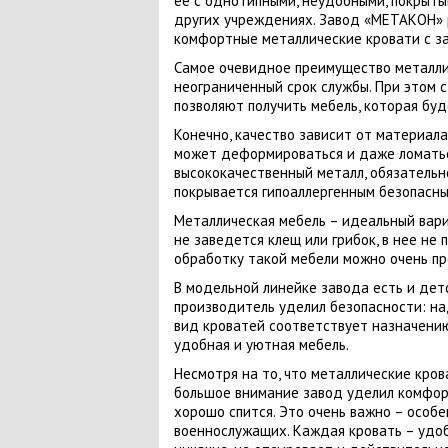
ее с однотипными, неудобными, покрыты
других учреждениях. Завод «МЕТАКОН» р
комфортные металлические кровати с заб
Самое очевидное преимущество металлич
неограниченный срок службы. При этом с
позволяют получить мебель, которая буд
Конечно, качество зависит от материала
может деформироваться и даже ломатьс
высококачественный металл, обязательн
покрывается гипоаллергенным безопасны
Металлическая мебель – идеальный вари
не заведется клещ или грибок, в нее не
обработку такой мебели можно очень про
В модельной линейке завода есть и детс
производитель уделил безопасности: на
вид кроватей соответствует назначению
удобная и уютная мебель.
Несмотря на то, что металлические крова
большое внимание завод уделил комфорт
хорошо спится. Это очень важно – особе
военнослужащих. Каждая кровать – удобн