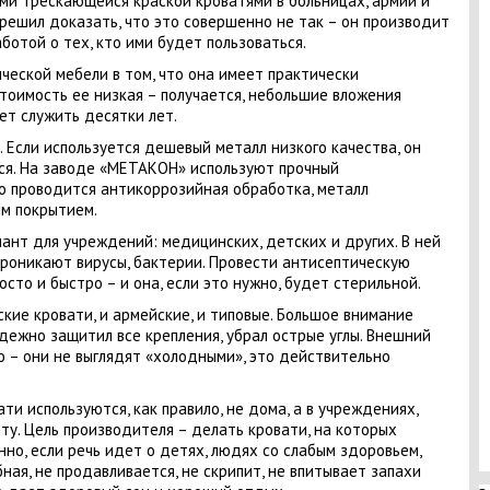
ми трескающейся краской кроватями в больницах, армии и
ешил доказать, что это совершенно не так – он производит
отой о тех, кто ими будет пользоваться.
еской мебели в том, что она имеет практически
тоимость ее низкая – получается, небольшие вложения
ет служить десятки лет.
. Если используется дешевый металл низкого качества, он
я. На заводе «МЕТАКОН» используют прочный
о проводится антикоррозийная обработка, металл
м покрытием.
ант для учреждений: медицинских, детских и других. В ней
 проникают вирусы, бактерии. Провести антисептическую
сто и быстро – и она, если это нужно, будет стерильной.
кие кровати, и армейские, и типовые. Большое внимание
дежно защитил все крепления, убрал острые углы. Внешний
 – они не выглядят «холодными», это действительно
ти используются, как правило, не дома, а в учреждениях,
у. Цель производителя – делать кровати, на которых
нно, если речь идет о детях, людях со слабым здоровьем,
ая, не продавливается, не скрипит, не впитывает запахи