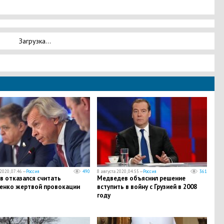
Загрузка...
2020, 07:46 —
Россия
490
8 августа 2020, 04:55 —
Россия
361
 отказался считать
Медведев объяснил решение
енко жертвой провокации
вступить в войну с Грузией в 2008
году