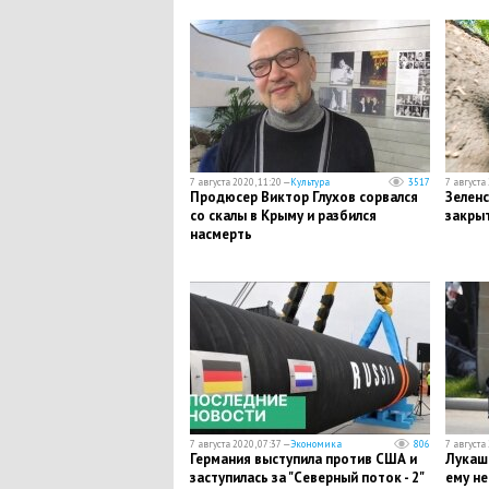
7 августа 2020, 11:20 —
Культура
3517
7 августа 
Продюсер Виктор Глухов сорвался
Зелен
со скалы в Крыму и разбился
закрыт
насмерть
7 августа 2020, 07:37 —
Экономика
806
7 августа 
Германия выступила против США и
Лукаше
заступилась за "Северный поток - 2"
ему не