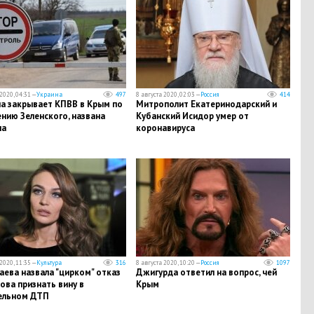
2020, 04:31 —
Украина
497
8 августа 2020, 02:03 —
Россия
414
а закрывает КПВВ в Крым по
Митрополит Екатеринодарский и
нию Зеленского, названа
Кубанский Исидор умер от
на
коронавируса
2020, 11:35 —
Культура
316
8 августа 2020, 10:20 —
Россия
1097
ева назвала "цирком" отказ
Джигурда ответил на вопрос, чей
ва признать вину в
Крым
ельном ДТП