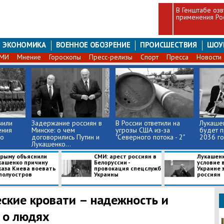
В Генштабе озв
применения Ро
ЭКОНОМИКА
ВОЕННОЕ ОБОЗРЕНИЕ
ПРОИСШЕСТВИЯ
ШОУ
СМИ
Мнение
Гороскопы
Пресс-релизы
Спорт
Пресса
Новости
чили
Задержание россиян в
В России ответили на
Лукашен
ения
Минске: о чем
угрозы США из-за
будет 
го
договорились Путин и
"Северного потока - 2"
2036 го
Лукашенко...
Крыму объяснили
СМИ: арест россиян в
Лукашенк
кашенко причину
Белоруссии -
условие 
каза Киева воевать
провокация спецслужб
Украине 
 полуостров
Украины
россиян
кие кровати – надежность и
 о людях