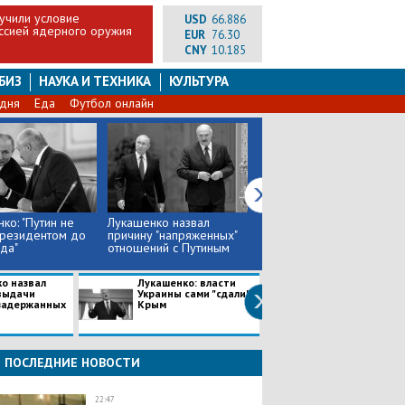
учили условие
USD
66.886
ссией ядерного оружия
EUR
76.30
CNY
10.185
БИЗ
НАУКА И ТЕХНИКА
КУЛЬТУРА
 дня
Еда
Футбол онлайн
ко: "Путин не
Лукашенко назвал
Лукашенко будет
президентом до
причину "напряженных"
говорить о задержанных
да"
отношений с Путиным
в Минске с
генпрокурорами ...
о назвал
Лукашенко: власти
​Лукашенко о
выдачи
Украины сами "сдали"
присоединении
задержанных
Крым
полуострова: ” 
воевал за Крым
бы ...
ПОСЛЕДНИЕ НОВОСТИ
22:47