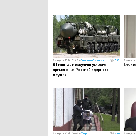
7 августа 2020, 06:05 —
Военное обозрение
582
7 августа 
В Генштабе озвучили условие
Глюкоз
применения Россией ядерного
оружия
7 августа 2020, 04:49 —
Мир
754
7 августа 