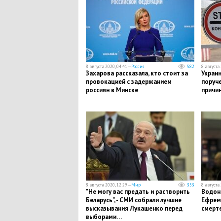
8 августа 2020, 04:41 —
Россия
582
8 августа 
Захарова рассказала, кто стоит за
Украин
провокацией с задержанием
поруче
россиян в Минске
причи
8 августа 2020, 12:29 —
Мир
353
8 августа 
"Не могу вас предать и растворить
Водона
Беларусь", - СМИ собрали лучшие
Ефремо
высказывания Лукашенко перед
смерт
выборами…