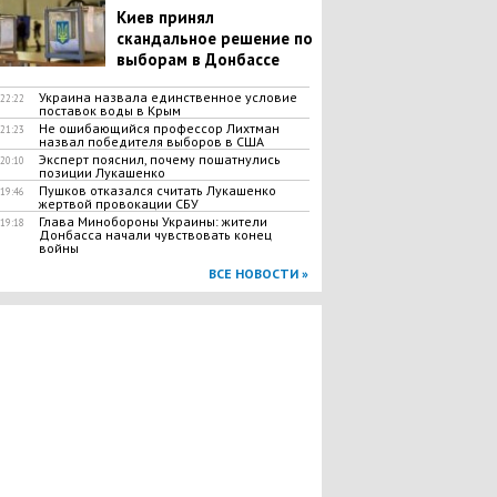
Киев принял
скандальное решение по
выборам в Донбассе
Украина назвала единственное условие
22:22
поставок воды в Крым
Не ошибающийся профессор Лихтман
21:23
назвал победителя выборов в США
Эксперт пояснил, почему пошатнулись
20:10
позиции Лукашенко
Пушков отказался считать Лукашенко
19:46
жертвой провокации СБУ
Глава Минобороны Украины: жители
19:18
Донбасса начали чувствовать конец
войны
ВСЕ НОВОСТИ »