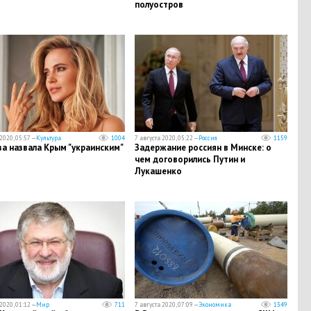
полуостров
2020, 05:57 —
Культура
1004
7 августа 2020, 05:22 —
Россия
1159
а назвала Крым "украинским"
Задержание россиян в Минске: о
чем договорились Путин и
Лукашенко
2020, 01:12 —
Мир
711
7 августа 2020, 07:09 —
Экономика
1349