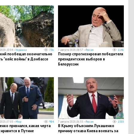
2020, 10:04 —
Украина
736
7 августа 2020, 08:57 —
Россия
1146
ский пообещал окончательно
Познер спрогнозировал победителя
ь "кейс войны" в Донбассе
президентских выборов в
Белоруссии
2020, 07:03 —
Мир
984
7 августа 2020, 06:55 —
Россия
1333
нко признался, какая черта
В Крыму объяснили Лукашенко
 нравится в Путине
причину отказа Киева воевать за