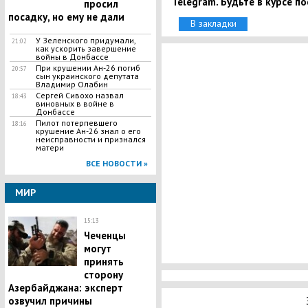
Telegram. Будьте в курсе п
просил
посадку, но ему не дали
В закладки
У Зеленского придумали,
21:02
как ускорить завершение
войны в Донбассе
При крушении Ан-26 погиб
20:57
сын украинского депутата
Владимир Олабин
Сергей Сивохо назвал
18:43
виновных в войне в
Донбассе
Пилот потерпевшего
18:16
крушение Ан-26 знал о его
неисправности и признался
матери
ВСЕ НОВОСТИ »
МИР
15:13
​Чеченцы
могут
принять
сторону
Азербайджана: эксперт
озвучил причины