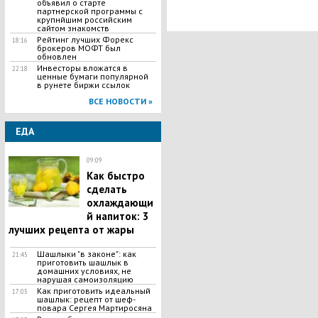
объявил о старте
партнерской программы с
крупнйшим российским
сайтом знакомств
Рейтинг лучших Форекс
18:16
брокеров МОФТ был
обновлен
Инвесторы вложатся в
22:18
ценные бумаги популярной
в рунете биржи ссылок
ВСЕ НОВОСТИ »
ЕДА
09:09
Как быстро
сделать
охлаждающи
й напиток: 3
лучших рецепта от жары
Шашлыки "в законе": как
21:45
приготовить шашлык в
домашних условиях, не
нарушая самоизоляцию
Как приготовить идеальный
17:05
шашлык​: рецепт от шеф-
повара Сергея Мартиросяна