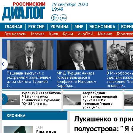
29 сентября 2020
19:49
18+
ГЛАВНАЯ
РОССИЯ
УКРАИНА
МИР
ЭКОНОМИКА
ВОЕН
Все новости
Москва
Киев
Крым
ИноСМИ
Мнение
Гороско
​Пашинян выступил с
МИД Турции: Анкара
​В Миноборон
экстренным заявлением
готова ввязаться в
сделали важн
из-за сбитого Турцией
конфликт в Нагорном
заявление: "Ба
С...
Карабах...
оставляе...
Турецкий истребитель
​Азербайджан
F-16 уничтожил
уничтожил опорный
армянский штурмовик
пункт в НКР с
“Су-25”: что и...
помощью “тихого
убийцы” –...
ХРОНИКА
​Лукашенко о пр
полуострова: ” Я
19:54
Еще одна