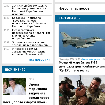
​20 тысяч добровольцев из
21:00
Новости партнеров
России могут отправить в
Нагорный Карабах: что
известно
​Кардашьян призвала
КАРТИНА ДНЯ
18:00
"взорвать" телефон
правительства США из-за
Нагорного Карабаха
Меркель тайком
18:00
побеседовала с Навальным
в клинике Charitе -
подробности
​Эрдоган сделал жесткое
15:42
заявление в адрес Армении
​У Макрона сделали
14:59
заявление относительно
встречи с Тихановской
ВСЕ НОВОСТИ »
29 сентября 2020, 18:22 —
Военное обозрение
Турецкий истребитель F-16
уничтожил армянский штурмови
ШОУ-БИЗНЕС
“Су-25”: что известно
20:30
Вдова
Марьянова
закрутила
роман через
месяц после смерти мужа -