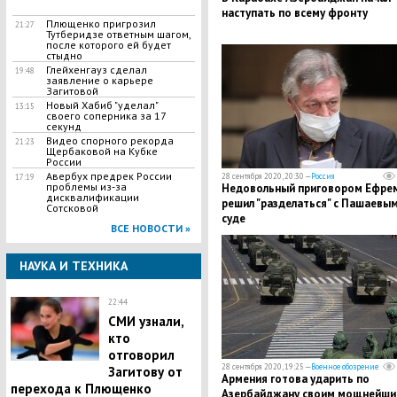
наступать по всему фронту
Плющенко пригрозил
21:27
Тутберидзе ответным шагом,
после которого ей будет
стыдно
Глейхенгауз сделал
19:48
заявление о карьере
Загитовой
Новый Хабиб "уделал"
13:15
своего соперника за 17
секунд
Видео спорного рекорда
21:23
Щербаковой на Кубке
России
Авербух предрек России
28 сентября 2020, 20:30 —
Россия
17:19
проблемы из-за
​Недовольный приговором Ефре
дисквалификации
решил "разделаться" с Пашаевым
Сотсковой
суде
ВСЕ НОВОСТИ »
НАУКА И ТЕХНИКА
22:44
СМИ узнали,
кто
отговорил
28 сентября 2020, 19:25 —
Военное обозрение
Загитову от
​Армения готова ударить по
перехода к Плющенко
Азербайджану своим мощнейш