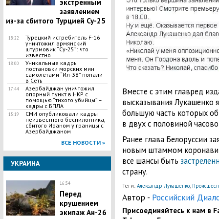
экстренным
заявлением
из-за сбитого Турцией Су-25
Турецкий истребитель F-16
18:22
уничтожил армянский
штурмовик “Су-25”: что
известно
​Уникальные кадры
18:00
постановки морских мин
самолетами “Ил-38” попали
в Сеть
​Азербайджан уничтожил
17:44
Вместе с этим главред изд
опорный пункт в НКР с
помощью “тихого убийцы” –
высказывания Лукашенко я
кадры с БПЛА
большую часть которых о
СМИ опубликовали кадры
15:19
неизвестного беспилотника,
в двух с половиной часов
сбитого Ираном у границы с
Азербайджаном
Ранее глава Белоруссии за
ВСЕ НОВОСТИ »
новым штаммом коронавиру
все шансы быть
застрелен
УКРАИНА
страну.
16:34
Теги:
,
Александр Лукашенко
Происшест
Перед
Автор -
Российский Диал
крушением
Присоединяйтесь к нам в Fa
экипаж Ан-26