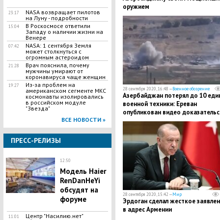
оружием
​NASA возвращает пилотов
23:17
на Луну - подробности
​В Роскосмосе ответили
15:04
Западу о наличии жизни на
Венере
​NASA: 1 сентября Земля
07:42
может столкнуться с
огромным астероидом
Врач пояснила, почему
21:28
мужчины умирают от
коронавируса чаще женщин
​Из-за проблем на
19:27
28 сентября 2020, 16:48 —
Военное обозрение
американском сегменте МКС
​Азербайджан потерял до 10 еди
космонавты изолировались
в российском модуле
военной техники: Ереван
"Звезда"
опубликован видео доказательс
ВСЕ НОВОСТИ »
ПРЕСС-РЕЛИЗЫ
12:50
Модель Haier
RenDanHeYi
обсудят на
28 сентября 2020, 15:42 —
Мир
форуме
​Эрдоган сделал жесткое заявле
в адрес Армении
Центр "Насилию.нет"
11:01