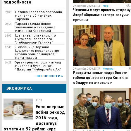
подробности
29 сентября 2020, 15:13 —
Мир
​Чеченцы могут принять сторону
Наташа Королева прервала
09:00
Азербайджана: эксперт озвучил
молчание об изменах
Тарзана
причины
Тарзан сделал новое
20:55
заявление о скандале с
изменами Королевой
​Шепелев признался, что
14:02
Пугачева назвала его
"любовником Галкина"
Любовница Тарзана
12:46
Шульженко неоднократно
играла роль обманутой
жены - кадры
​Ургант решил пошутить над
16:23
Николаем Лукашенко:
"Джастин Тимберлейк с АК"
29 сентября 2020, 13:37 —
Культура
Раскрыты новые подробности
ВСЕ НОВОСТИ »
гибели дочери актера Конкина: ​
обнаружен алкоголь и
транквилизатор
ЭКОНОМИКА
12:11
​Евро впервые
побил рекорд
2016 года,
достигнув
отметки в 92 рубля: курс