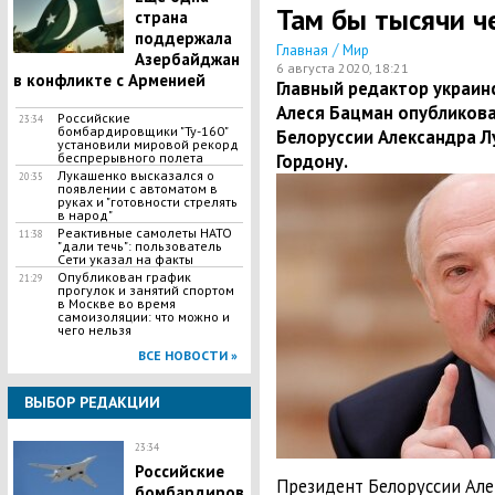
Там бы тысячи че
страна
поддержала
/
Главная
Мир
Азербайджан
6 августа 2020, 18:21
в конфликте с Арменией
Главный редактор украин
Алеся Бацман опубликова
Российские
23:34
бомбардировщики "Ту-160"
Белоруссии Александра 
установили мировой рекорд
беспрерывного полета
Гордону.
Лукашенко высказался о
20:35
появлении с автоматом в
руках и "готовности стрелять
в народ"
​Реактивные самолеты НАТО
11:38
"дали течь": пользователь
Сети указал на факты
Опубликован график
21:29
прогулок и занятий спортом
в Москве во время
самоизоляции: что можно и
чего нельзя
ВСЕ НОВОСТИ »
ВЫБОР РЕДАКЦИИ
23:34
Российские
Президент Белоруссии Але
бомбардиров