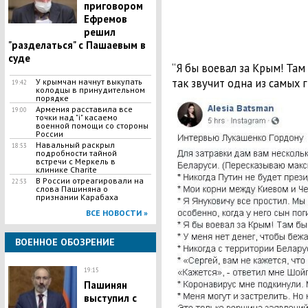
приговором
Ефремов
решил
"разделаться" с Пашаевым в
суде
“Я бы воевал за Крым! Там 
так звучит одна из самых 
У крымчан начнут выкупать
19:42
колодцы в принудительном
порядке
Армения расставила все
19:00
точки над "i" касаемо
военной помощи со стороны
России
​Навальный раскрыл
18:53
подробности тайной
встречи с Меркель в
клинике Charitе
В России отреагировали на
22:53
слова Пашиняна о
признании Карабаха
ВСЕ НОВОСТИ »
ВОЕННОЕ ОБОЗРЕНИЕ
19:15
​Пашинян
выступил с