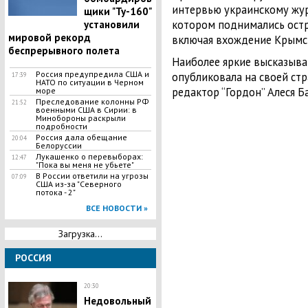
интервью украинскому жур
щики "Ту-160"
котором поднимались ост
установили
мировой рекорд
включая вхождение Крымск
беспрерывного полета
Наиболее яркие высказыва
Россия предупредила США и
опубликовала на своей ст
17:39
НАТО по ситуации в Черном
редактор “Гордон” Алеся Б
море
Преследование колонны РФ
21:52
военными США в Сирии: в
Минобороны раскрыли
подробности
Россия дала обещание
20:04
Белоруссии
​Лукашенко о перевыборах:
12:47
"Пока вы меня не убьете"
В России ответили на угрозы
07:09
США из-за "Северного
потока - 2"
ВСЕ НОВОСТИ »
Загрузка...
РОССИЯ
20:30
​Недовольный