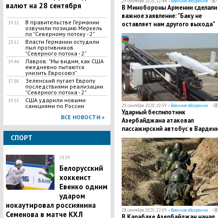
29 сентября 2020, 12:44 —
Военное обозрение
валют на 28 сентября
​В Минобороны Армении сделали
важное заявление: "Баку не
В правительстве Германии
19:11
оставляет нам другого выхода"
озвучили позицию Меркель
по "Северному потоку - 2"
Власти Германии остудили
23:12
пыл противников
"Северного потока - 2"
Лавров: "Мы видим, как США
19:44
ежедневно пытаются
унизить Евросоюз"
Зеленский пугает Европу
17:38
последствиями реализации
"Северного потока - 2"
США ударили новыми
19:55
санкциями по России
29 сентября 2020, 10:59 —
Военное обозрение
​Ударный беспилотник
ВСЕ НОВОСТИ »
Азербайджана атаковал
пассажирский автобус в Варден
СПОРТ
23:29
Белорусский
хоккеист
Евенко одним
ударом
нокаутировал россиянина
28 сентября 2020, 22:09 —
Военное обозрение
Семенова в матче КХЛ
В Карабахе Азербайджан начал