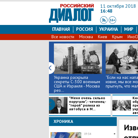
11 октября 2018
16:48
ГЛАВНАЯ
РОССИЯ
УКРАИНА
МИР
Все новости
Москва
Киев
Крым
Ино
Украина раскрыла
​“Если на нас на
секреты С-300 военным
извне, мы все м
США и Израиля - Москва
прыгнуть, что мал
рез...
"Меня очень сильно
Ки
поругали", - чеченец-
об
"герой" ролика из
пр
автобуса в М...
ук
ав
оказалось...
ХРОНИКА
Изв
09:34
"
отп