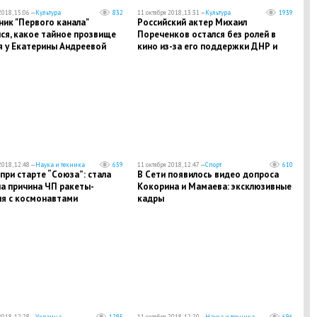
2018, 15:06 —
Культура
832
11 октября 2018, 13:31 —
Культура
1939
ик "Первого канала"
Российский актер Михаил
ся, какое тайное прозвище
Пореченков остался без ролей в
я у Екатерины Андреевой
кино из-за его поддержки ДНР и
ЛНР
2018, 12:48 —
Наука и техника
659
11 октября 2018, 12:47 —
Спорт
610
при старте “Союза”: стала
В Сети появилось видео допроса
а причина ЧП ракеты-
Кокорина и Мамаева: эксклюзивные
ля с космонавтами
кадры
2018, 12:28 —
Украина
1295
11 октября 2018, 12:20 —
Наука и техника
696