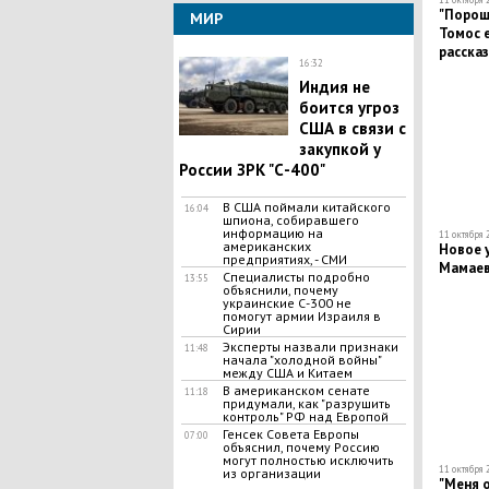
"Пороше
МИР
Томос е
рассказ
16:32
планиру
Индия не
боится угроз
США в связи с
закупкой у
России ЗРК "С-400"
​В США поймали китайского
16:04
шпиона, собиравшего
информацию на
11 октября 
американских
Новое 
предприятиях, - СМИ
Мамаев
Специалисты подробно
13:55
объяснили, почему
украинские С-300 не
помогут армии Израиля в
Сирии
Эксперты назвали признаки
11:48
начала "холодной войны"
между США и Китаем
В американском сенате
11:18
придумали, как "разрушить
контроль" РФ над Европой
Генсек Совета Европы
07:00
объяснил, почему Россию
могут полностью исключить
11 октября 
из организации
"Меня о