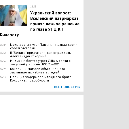
16:45
Украинский вопрос:
Вселенский патриархат
принял важное решение
по главе УПЦ КП
Филарету
​Цель достигнута - Пашинян назвал сроки
16:44
своей отставки
В "Зените" придумали, как оправдать
16:33
Александра Кокорина
Индия не боится угроз США в связи с
16:32
закупкой у России ЗРК "С-400"
Кокорин и Мамаев объяснили, что
16:23
заставило их избивать людей
Полиция задержала младшего брата
16:17
Кокорина: подробности
ВСЕ НОВОСТИ »