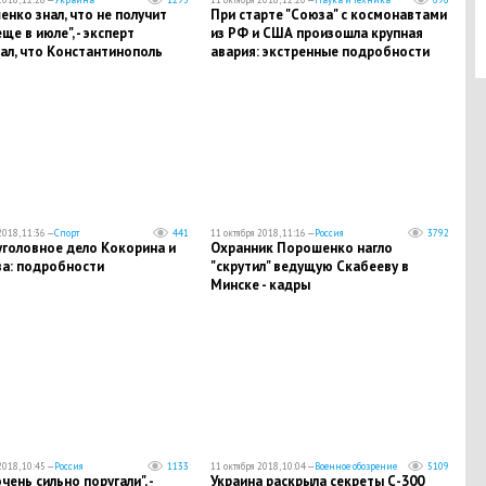
нко знал, что не получит
При старте "Союза" с космонавтами
ще в июле", - эксперт
из РФ и США произошла крупная
ал, что Константинополь
авария: экстренные подробности
ет для Украины
2018, 11:36 —
Спорт
441
11 октября 2018, 11:16 —
Россия
3792
уголовное дело Кокорина и
Охранник Порошенко нагло
а: подробности
"скрутил" ведущую Скабееву в
Минске - кадры
2018, 10:45 —
Россия
1133
11 октября 2018, 10:04 —
Военное обозрение
5109
чень сильно поругали", -
Украина раскрыла секреты С-300