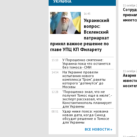
УКРАИНА
11 октября 
Сотрудн
16:45
признал
Украинский
имеетс
вопрос:
Вселенский
патриархат
принял важное решение по
главе УПЦ КП Филарету
У Порошенко смятение:
15:10
Украина пока что останется
без томоса - СМИ
11 октября 
На Украине провели
14:54
Авария 
испытания нового
комплекса "Гром", ракеты
известн
которого "дотянутся" до
носите
Москвы
"Порошенко знал, что не
12:28
получит Томос еще в июле", -
эксперт рассказал, что
Константинополь планирует
для Украины
Удар ниже пояса: названа
08:51
новая дата, когда Синод
обсудит решение о Томосе
для Украины
ВСЕ НОВОСТИ »
11 октября 