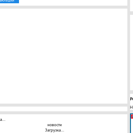
закладки
Р
Н
а...
новости
Загрузка...