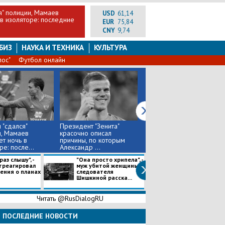
я" полиции, Мамаев
USD
61,14
в изоляторе: последние
EUR
75,84
CNY
9,74
БИЗ
НАУКА И ТЕХНИКА
КУЛЬТУРА
лос"
Футбол онлайн
 "сдался"
Президент "Зенита"
В Подмосковье у
, Мамаев
красочно описал
собственного дома
т ночь в
причины, по которым
расстреляли
е: после...
Александр ...
следователя по особ...
аз слышу", -
"Она просто хрипела", -
Лукашенко отв
треагировал
муж убитой женщины-
вопрос о
ения о планах
следователя
присоединении
Шишкиной расска...
Белоруссии к Р
Читать @RusDialogRU
ПОСЛЕДНИЕ НОВОСТИ