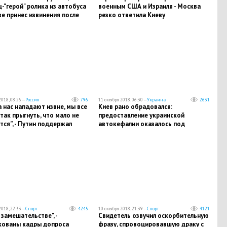
-"герой" ролика из автобуса
военным США и Израиля - Москва
е принес извинения после
резко ответила Киеву
ния Кадырова
2018, 08:26 —
Россия
796
11 октября 2018, 06:30 —
Украина
2631
на нас нападают извне, мы все
Киев рано обрадовался:
ак прыгнуть, что мало не
предоставление украинской
ся”, - Путин поддержал
автокефалии оказалось под
омедова
большим вопросом
2018, 22:33 —
Спорт
4245
10 октября 2018, 21:39 —
Спорт
4121
 замешательстве", -
Свидетель озвучил оскорбительную
кованы кадры допроса
фразу, спровоцировавшую драку с