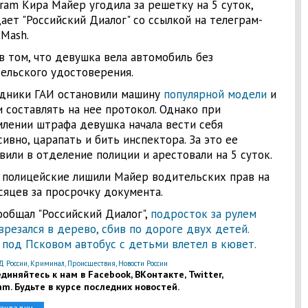
gram Кира Майер угодила за решетку на 5 суток,
ает "Российский Диалог" со ссылкой на телеграм-
 Mash.
в том, что девушка вела автомобиль без
ельского удостоверения.
дники ГАИ остановили машину
популярной модели
и
и составлять на нее протокол. Однако при
лении штрафа девушка начала вести себя
сивно, царапать и бить инспектора. За это ее
вили в отделение полиции и арестовали на 5 суток.
 полицейские лишили Майер водительских прав на
сяцев за просрочку документа.
ообщал "Российский Диалог",
подросток за рулем
резался в дерево, сбив по дороге двух детей.
е
под Псковом автобус с детьми влетел в кювет.
 России
,
Криминал
,
Происшествия
,
Новости России
диняйтесь к нам в Facebook, ВКонтакте, Twitter,
am. Будьте в курсе последних новостей.