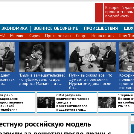
Кокорин "сдалс
проведет ночь 
подробности
ЭКОНОМИКА
ВОЕННОЕ ОБОЗРЕНИЕ
ПРОИСШЕСТВИЯ
ШОУ
СМИ
Мнение
Сирия
Пресс-релизы
Спорт
Новости дня
Шоу "Го
падают
"Были в замешательстве",
Путин высказал все, что
Кокорин
ожем так
- опубликованы кадры
думает о поведении
полиции
о...
допроса Мамаева из ...
Нурмагомедова после
проведе
бо...
изолятор
ев рано
СМИ разузнали
"Первый р
радовался:
количество членов
Песков о
едоставление
синода в
на сообщ
раинской
Константинополе,
РФ "по...
токефалии
поддерживающ...
естную российскую модель
равили за решетку после драки с