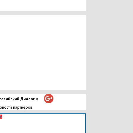
оссийский Диалог
в
овости партнеров