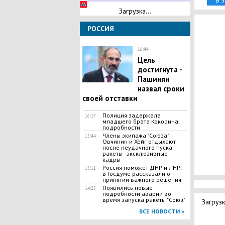
В 
Загрузка...
РОССИЯ
16:44
​Цель
достигнута -
Пашинян
назвал сроки
своей отставки
Полиция задержала
16:17
младшего брата Кокорина:
подробности
Члены экипажа "Союза"
15:44
Овчинин и Хейг отдыхают
после неудачного пуска
ракеты - эксклюзивные
кадры
Россия поможет ДНР и ЛНР:
15:11
в Госдуме рассказали о
принятии важного решения
Появились новые
14:25
подробности аварии во
время запуска ракеты "Союз"
Загрузк
ВСЕ НОВОСТИ »