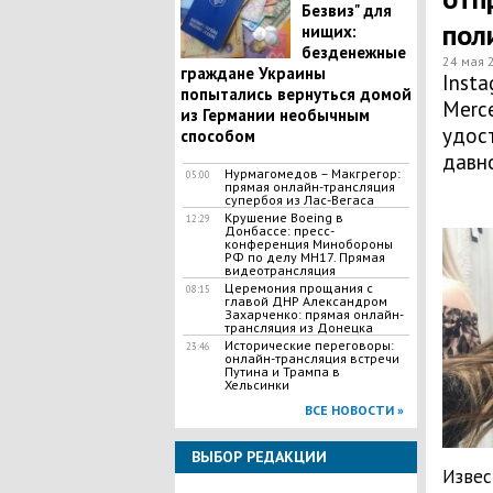
Безвиз" для
пол
нищих:
безденежные
24 мая 
граждане Украины
Inst
попытались вернуться домой
Merc
из Германии необычным
удос
способом
давн
Нурмагомедов – Макгрегор:
05:00
прямая онлайн-трансляция
супербоя из Лас-Вегаса
Крушение Boeing в
12:29
Донбассе: пресс-
конференция Минобороны
РФ по делу МН17. Прямая
видеотрансляция
Церемония прощания с
08:15
главой ДНР Александром
Захарченко: прямая онлайн-
трансляция из Донецка
Исторические переговоры:
23:46
онлайн-трансляция встречи
Путина и Трампа в
Хельсинки
ВСЕ НОВОСТИ »
ВЫБОР РЕДАКЦИИ
Извес