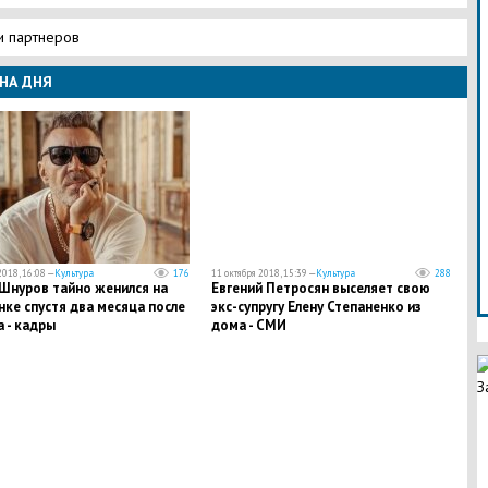
и партнеров
НА ДНЯ
2018, 16:08 —
Культура
176
11 октября 2018, 15:39 —
Культура
288
 Шнуров тайно женился на
Евгений Петросян выселяет свою
ке спустя два месяца после
экс-супругу Елену Степаненко из
 - кадры
дома - СМИ
З