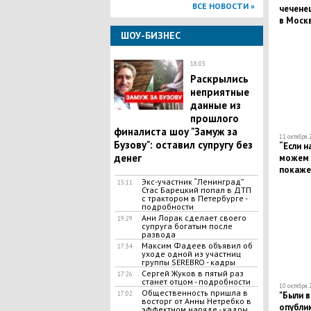
ВСЕ НОВОСТИ »
чеченец
в Москв
заявле
ШОУ-БИЗНЕС
18:03
Раскрылись
неприятные
данные из
прошлого
финалиста шоу "Замуж за
11 октября 
Бузову": оставил супругу без
​“Если 
денег
можем т
покажет
Нурмаг
​Экс-участник “Ленинград”
15:11
Стас Барецкий попал в ДТП
с трактором в Петербурге -
подробности
​Ани Лорак сделает своего
19:29
супруга богатым после
развода
Максим Фадеев объявил об
17:34
уходе одной из участниц
группы SEREBRO - кадры
Сергей Жуков в пятый раз
17:26
станет отцом - подробности
10 октября 
Общественность пришла в
17:02
"Были в
восторг от Анны Нетребко в
опубли
эффектном наряде - кадры