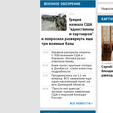
ВОЕННОЕ ОБОЗРЕНИЕ
Новост
12:11
КАРТИ
Греция
назвала США
"единственны
м партнером"
и попросила развернуть еще
три военные базы
Украина раскрыла секреты
10:04
С-300 военным США и
Израиля - Москва резко
ответила Киеву
11 октября 
Киев понес крупные потери
09:29
Сергей
в Донбассе: стали известны
блондин
подробности
развода
Продвинулись на 1,2 км
11:07
вперед: ВСУ захватили еще
один населенный пункт на
юге Донецкой области
"Просто нет шансов", -
08:58
эксперт оценил заявления
США о морской блокаде
России
ВСЕ НОВОСТИ »