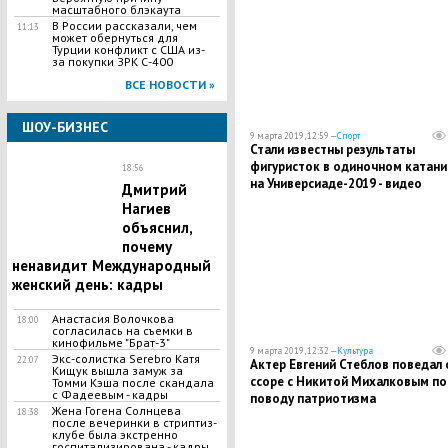
масштабного блэкаута
В России рассказали, чем
11:13
может обернуться для
Турции конфликт с США из-
за покупки ЗРК С-400
ВСЕ НОВОСТИ »
ШОУ-БИЗНЕС
9 марта 2019, 12:59 —
Спорт
Стали известны результаты
фигуристок в одиночном катани
18:56
на Универсиаде-2019 - видео
Дмитрий
Нагиев
объяснил,
почему
ненавидит Международный
женский день: кадры
Анастасия Волочкова
18:00
согласилась на съемки в
кинофильме "Брат-3"
9 марта 2019, 12:32 —
Культура
Экс-солистка Serebro Катя
22:07
Актер Евгений Стеблов поведал 
Кищук вышла замуж за
ссоре с Никитой Михалковым по
Томми Кэша после скандала
с Фадеевым - кадры
поводу патриотизма
Жена Гогена Солнцева
18:38
после вечеринки в стриптиз-
клубе была экстренно
госпитализирована - кадры