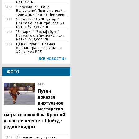
матча АПЛ
"Барселона" - "Райо
19:30
Вальекано". Прямая онлайн-
трансляция матча Примеры
"Боруссия" Д - "Штутгарт".
16:35
Прямая онлайн-трансляция
матча Бундеслиги
"Бавария" - "Вольфсбург".
16:30
Прямая онлайн-трансляция
матча Бундеслиги
ЦСКА - "Рубин". Прямая
15:30
онлайн-трансляция матча
19-го тура РПЛ
ВСЕ НОВОСТИ »
ФОТО
14:13
Путин
показал
виртуозное
мастерство,
сыграв в хоккей на Красной
площади вместе с Шойгу, -
редкие кадры
Заплаканные друзья и
17:10