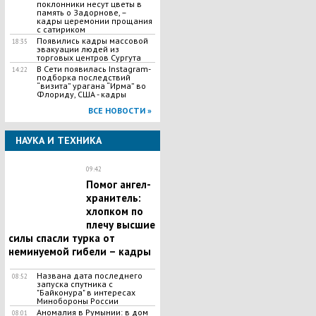
поклонники несут цветы в
память о Задорнове, –
кадры церемонии прощания
с сатириком
Появились кадры массовой
18:35
эвакуации людей из
торговых центров Сургута
В Сети появилась Іnstagram-
14:22
подборка последствий
“визита” урагана “Ирма” во
Флориду, США - кадры
ВСЕ НОВОСТИ »
НАУКА И ТЕХНИКА
09:42
Помог ангел-
хранитель:
хлопком по
плечу высшие
силы спасли турка от
неминуемой гибели – кадры
Названа дата последнего
08:52
запуска спутника с
"Байконура" в интересах
Минобороны России
Аномалия в Румынии: в дом
08:01