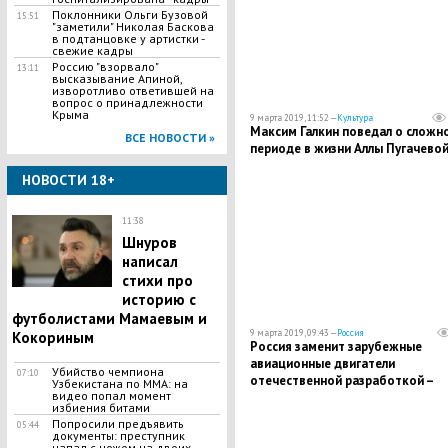
Поклонники Ольги Бузовой
15:51
"заметили" Николая Баскова
в подтанцовке у артистки -
свежие кадры
​Россию "взорвало"
13:11
высказывание Апиной,
изворотливо ответившей на
вопрос о принадлежности
Крыма
9 марта 2019, 11:52 —
Культура
Максим Галкин поведал о сложн
ВСЕ НОВОСТИ »
периоде в жизни Аллы Пугачево
НОВОСТИ 18+
11:38
Шнуров
написал
стихи про
историю с
футболистами Мамаевым и
9 марта 2019, 09:43 —
Россия
Кокориным
Россия заменит зарубежные
авиационные двигатели
Убийство чемпиона
07:10
отечественной разработкой –
Узбекистана по MMA: на
видео попал момент
подробности
избиения битами
Попросили предъявить
05:44
документы: преступник
напал с ножом на двоих