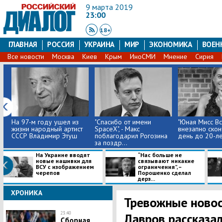
9 марта 2019
23:00
18+
ГЛАВНАЯ
РОССИЯ
УКРАИНА
МИР
ЭКОНОМИКА
ВОЕН
Все новости
Москва
Киев
Крым
ИноСМИ
Мнение
Сирия
На 97-м году ушел из
​"Спасибо от имени
"Юная Мисс Вс
жизни народный артист
SpaceX", - Макс
внезапно скон
СССР Владимир Этуш
поблагодарил Рогозина
день до 20-лет
за поздр...
На Украине вводят
“Нас больше не
новые нашивки для
связывают никакие
ВСУ с изображением
ограничения”, –
черепов
Порошенко сделал
дерз...
ХРОНИКА
Тревожные новос
23:40
Лавров рассказа
Сборная