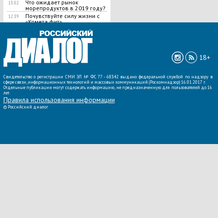
Что ожидает рынок
13:02
морепродуктов в 2019 году?
Почувствуйте силу жизни с
12:39
«Комета.фит»
ВСЕ НОВОСТИ »
18+
Свидетельство о регистрации СМИ ЭЛ № ФС 77 - 68342 выдано федеральной службой по надзору в
сфере связи, информационных технологий и массовых коммуникаций (Роскомнадзор) 16.01.2017 г.
Отдельные публикации могут содержать информацию, не предназначенную для пользователей до 16
лет.
Правила использования информации
©
Российский диалог