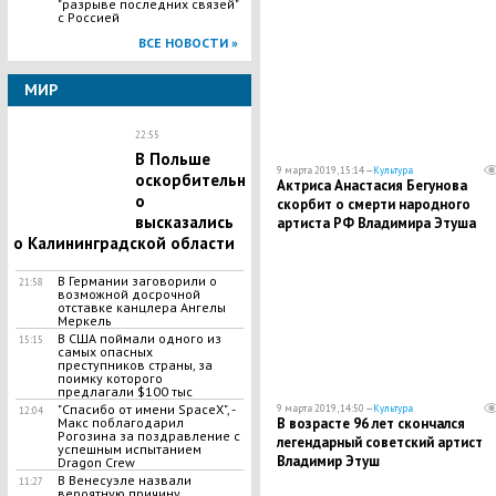
"разрыве последних связей"
с Россией
ВСЕ НОВОСТИ »
МИР
22:55
В Польше
9 марта 2019, 15:14 —
Культура
оскорбительн
Актриса Анастасия Бегунова
о
скорбит о смерти народного
высказались
артиста РФ Владимира Этуша
о Калининградской области
В Германии заговорили о
21:58
возможной досрочной
отставке канцлера Ангелы
Меркель
В США поймали одного из
15:15
самых опасных
преступников страны, за
поимку которого
предлагали $100 тыс
​"Спасибо от имени SpaceX", -
9 марта 2019, 14:50 —
Культура
12:04
Макс поблагодарил
В возрасте 96 лет скончался
Рогозина за поздравление с
легендарный советский артист
успешным испытанием
Владимир Этуш
Dragon Crew
В Венесуэле назвали
11:27
вероятную причину