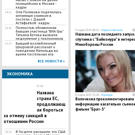
полицейских в Москве -
кадры
Оля Полякова поделилась
14:11
интимным снимком в
постели с Дашей
Астафьевой - кадры
Полностью обнаженная
16:42
9 марта 2019, 08:52 —
Наука и техника
бывшая участница "ВИА Гры"
Названа дата последнего запуск
Татьяна Котова вызвала
недоумение у поклонников
спутника с "Байконура" в интере
Бывший возлюбленный
15:27
Минобороны России
Шнуровой рассказал о
поведении Матильды во
время постельных игр
ВСЕ НОВОСТИ »
ЭКОНОМИКА
07:00
Названа
8 марта 2019, 23:28 —
Культура
страна ЕС,
​Волочкова прокомментировала
продолжающ
информацию касательно съемок
фильме "Брат-3"
ая бороться
за отмену санкций в
отношении России
В Госдепе раскрыли, что США
20:13