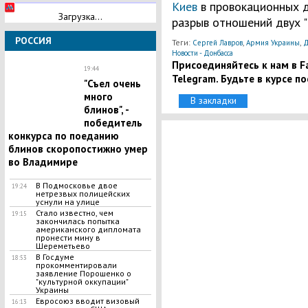
Киев
в провокационных д
Загрузка...
разрыв отношений двух "
РОССИЯ
Теги:
,
,
Сергей Лавров
Армия Украины
Д
Новости - Донбасса
Присоединяйтесь к нам в Fa
19:44
Telegram. Будьте в курсе п
"Съел очень
много
В закладки
блинов", -
победитель
конкурса по поеданию
блинов скоропостижно умер
во Владимире
​В Подмосковье двое
19:24
нетрезвых полицейских
уснули на улице
Стало известно, чем
19:15
закончилась попытка
американского дипломата
пронести мину в
Шереметьево
В Госдуме
18:53
прокомментировали
заявление Порошенко о
"культурной оккупации"
Украины
​Евросоюз вводит визовый
16:13