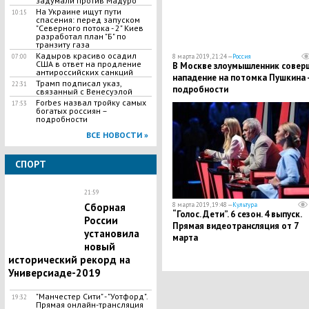
задумали против Мадуро
На Украине ищут пути
10:15
спасения: перед запуском
"Северного потока - 2" Киев
разработал план "Б" по
транзиту газа
Кадыров красиво осадил
07:00
8 марта 2019, 21:24 —
Россия
США в ответ на продление
В Москве злоумышленник совер
антироссийских санкций
нападение на потомка Пушкина 
Трамп подписал указ,
22:31
подробности
связанный с Венесуэлой
Forbes назвал тройку самых
17:53
богатых россиян –
подробности
ВСЕ НОВОСТИ »
СПОРТ
21:59
Сборная
8 марта 2019, 19:48 —
Культура
“Голос. Дети”. 6 сезон. 4 выпуск.
России
Прямая видеотрансляция от 7
установила
марта
новый
исторический рекорд на
Универсиаде-2019
"Манчестер Сити" - "Уотфорд".
19:32
Прямая онлайн-трансляция