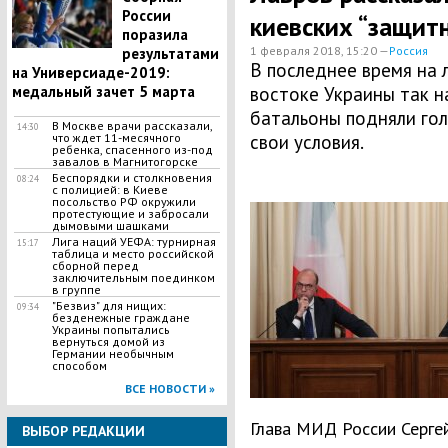
России
киевских “защит
поразила
1 февраля 2018, 15:20 —
Россия
результатами
В последнее время на 
на Универсиаде-2019:
медальный зачет 5 марта
востоке Украины так 
батальоны подняли гол
В Москве врачи рассказали,
14:30
что ждет 11-месячного
свои условия.
ребенка, спасенного из-под
завалов в Магнитогорске
Беспорядки и столкновения
08:24
с полицией: в Киеве
посольство РФ окружили
протестующие и забросали
дымовыми шашками
Лига наций УЕФА: турнирная
15:17
таблица и место российской
сборной перед
заключительным поединком
в группе
"Безвиз" для нищих:
09:34
безденежные граждане
Украины попытались
вернуться домой из
Германии необычным
способом
ВСЕ НОВОСТИ »
Глава МИД России Сергей
ВЫБОР РЕДАКЦИИ