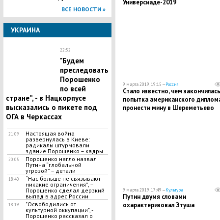
Универсиаде-2019
ВСЕ НОВОСТИ »
УКРАИНА
22:52
"Будем
преследовать
Порошенко
9 марта 2019, 19:15 —
Россия
по всей
Стало известно, чем закончилас
стране”, - в Нацкорпусе
попытка американского диплом
высказались о пикете под
пронести мину в Шереметьево
ОГА в Черкассах
Настоящая война
21:09
развернулась в Киеве:
радикалы штурмовали
здание Порошенко – кадры
Порошенко нагло назвал
20:05
Путина “глобальной
угрозой” – детали
“Нас больше не связывают
18:40
никакие ограничения”, –
Порошенко сделал дерзкий
9 марта 2019, 17:49 —
Культура
выпад в адрес России
Путин двумя словами
"Освободились от
охарактеризовал Этуша
18:19
культурной оккупации", -
Порошенко рассказал о