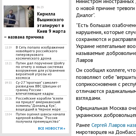
министром иностранных 
о новой причине тревоги
06:23
​Кирилла
Диалог“.
Вышинского
"Есть большая озабоченно
этапируют в
Киев 9 марта
нарушения, которые случа
– названа причина
сохраняются и расправля
Украине нелегальные во
​В Сеть попало изображение
13:39
новейшего российского
называемые добровольчес
гиперзвукового
космического дрона
Лавров
Путин дал поручение Шойгу
13:21
по отчету о новых системах
Он сообщил коллеге, что
вооружения для устранения
вероятной угрозы из
позволяют себе "вершить
космоса
Су-27 "прогнал" самолет-
соприкосновения с респу
09:33
разведчик ВВС Швеции от
границ России -
отличаются радикальным
впечатляющие кадры
взглядами.
Российские корабли "взяли
22:26
на прицел" американский
эсминец "Дональд Кук",
Официальная Москва оче
вошедший в Черное море
украинских добровольцев
Путин оценил шансы начала
13:04
ядерной войны: “Россия
получила преимущество”
Ранее
Сергей Лавров наз
ВСЕ НОВОСТИ »
миротворцев на Донбасс