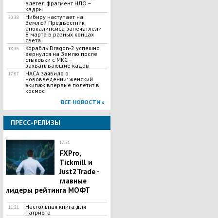
влетел фрагмент НЛО –
кадры
Нибиру наступает на
20:38
Землю? Предвестник
апокалипсиса запечатлели
8 марта в разных концах
света
​Корабль Dragon-2 успешно
18:36
вернулся на Землю после
стыковки с МКС –
захватывающие кадры
​НАСА заявило о
17:07
нововведении: женский
экипаж впервые полетит в
космос
ВСЕ НОВОСТИ »
ПРЕСС-РЕЛИЗЫ
17:51
FXPro,
Tickmill и
Just2Trade -
главные
лидеры рейтинга МОФТ
Настольная книга для
11:21
патриота