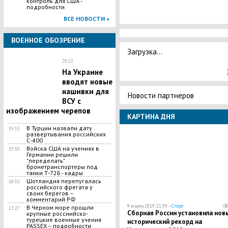
контроль для США -
подробности
ВСЕ НОВОСТИ »
ВОЕННОЕ ОБОЗРЕНИЕ
Загрузка...
20:22
На Украине
вводят новые
нашивки для
Новости партнеров
ВСУ с
изображением черепов
КАРТИНА ДНЯ
В Турции назвали дату
19:55
развертывания российских
С-400
Войска США на учениях в
19:50
Германии решили
"переделать"
бронетранспортеры под
танки Т-72Б - кадры
Шотландия перепугалась
18:55
российского фрегата у
своих берегов –
комментарий РФ
9 марта 2019, 21:59 —
Спорт
​В Черном море прошли
11:27
Сборная России установила нов
крупные россиийско-
турецкие военные учения
исторический рекорд на
PASSEX – подробности