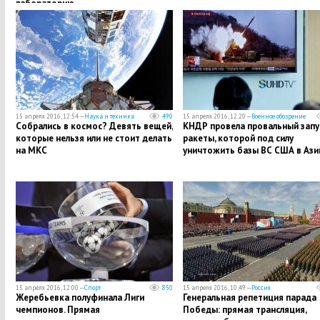
лабораторию…
15 апреля 2016, 12:54 —
Наука и техника
490
15 апреля 2016, 12:20 —
Военное обозрение
Собрались в космос? Девять вещей,
КНДР провела провальный запу
которые нельзя или не стоит делать
ракеты, которой под силу
на МКС
уничтожить базы ВС США в Аз
15 апреля 2016, 12:00 —
Спорт
850
15 апреля 2016, 10:49 —
Россия
Жеребьевка полуфинала Лиги
Генеральная репетиция парада
чемпионов. Прямая
Победы: прямая трансляция,