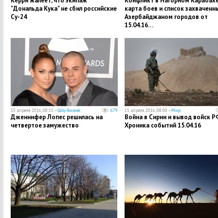
Керри жалеет, что экипаж
Конфликт в Нагорном Карабахе
"Дональда Кука" не сбил российские
карта боев и список захваченн
Су-24
Азербайджаном городов от
15.04.16…
15 апреля 2016, 08:15 —
Шоу-бизнес
679
15 апреля 2016, 08:00 —
Мир
Дженнифер Лопес решилась на
Война в Сирии и вывод войск Р
четвертое замужество
Хроника событий 15.04.16