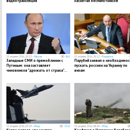
видеотрансляция
заснятая беспилотником
15 апреля 2016, 10:15 —
Россия
861
15 апреля 2016, 10:12 —
Украина
Западные СМИ о прямой линии с
Парубий заявил о необходимос
Путиным: она заставляет
пускать россиян на Украину по
чиновников "дрожать от страха"…
визам
15 апреля 2016, 09:29 —
Мир
1151
15 апреля 2016, 08:45 —
Мир