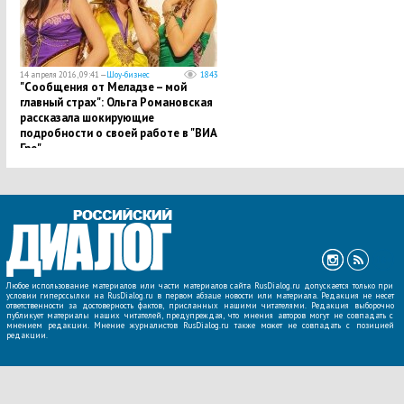
14 апреля 2016, 09:41 —
Шоу-бизнес
1843
"Сообщения от Меладзе – мой
главный страх": Ольга Романовская
рассказала шокирующие
подробности о своей работе в "ВИА
Гре"…
Любое использование материалов или части материалов сайта RusDialog.ru допускается только при
условии гиперссылки на RusDialog.ru в первом абзаце новости или материала. Редакция не несет
ответственности за достоверность фактов, присланных нашими читателями. Редакция выборочно
публикует материалы наших читателей, предупреждая, что мнения авторов могут не совпадать с
мнением редакции. Мнение журналистов RusDialog.ru также может не совпадать с позицией
редакции.