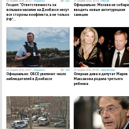
15 апреля 2016, 10:32 —
Украина
331
15 апреля 2016, 10:31 —
Россия
Госдеп: "Ответственность за
Официально: Москва не собира
вспышки насилия на Донбассе несут
вводить новые антитурецкие
все стороны конфликта, а не только
санкции
РФ"…
15 апреля 2016, 10:07 —
Украина
233
15 апреля 2016, 09:43 —
Шоу-бизнес
Официально: ОБСЕ увеличит число
Оперная дива и депутат Мария
наблюдателей в Донбассе
Максакова родила третьего
ребенка