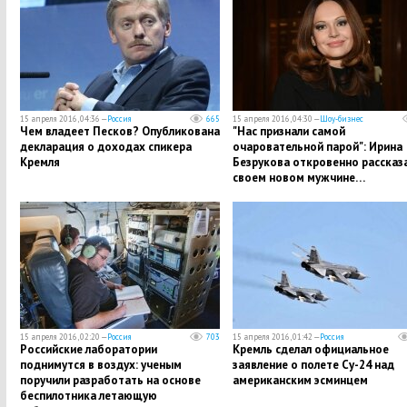
15 апреля 2016, 04:36 —
Россия
665
15 апреля 2016, 04:30 —
Шоу-бизнес
Чем владеет Песков? Опубликована
"Нас признали самой
декларация о доходах спикера
очаровательной парой": Ирина
Кремля
Безрукова откровенно рассказа
своем новом мужчине…
15 апреля 2016, 02:20 —
Россия
703
15 апреля 2016, 01:42 —
Россия
Российские лаборатории
Кремль сделал официальное
поднимутся в воздух: ученым
заявление о полете Су-24 над
поручили разработать на основе
американским эсминцем
беспилотника летающую