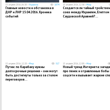
15 апреля 2016, 06:30 —
Украина
1074
15 апреля 2016, 12:58 —
Мир
Главные новости и обстановка в
Создается ли тайный тройстве
ДНР и ЛНР 15.04.2016. Хроника
союз между Израилем, Египтом 
событий
Саудовской Аравией?…
15 апреля 2016, 12:20 —
Мир
517
15 апреля 2016, 12:00 —
Мир
Путин: по Карабаху нужны
Новый тренд Интернета: загад
долгосрочные решения – они могут
про пенек и отравленные бобы 
быть достигнуты только за столом
соцсети и вызывает жаркие сп
переговоров…