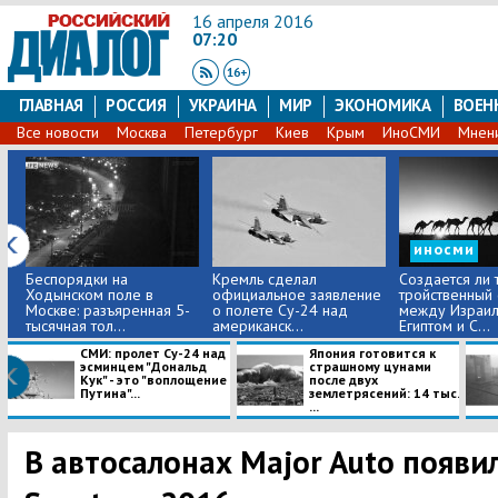
16 апреля 2016
07:20
ГЛАВНАЯ
РОССИЯ
УКРАИНА
МИР
ЭКОНОМИКА
ВОЕН
Все новости
Москва
Петербург
Киев
Крым
ИноСМИ
Мнен
иносми
Беспорядки на
Кремль сделал
Создается ли 
Ходынском поле в
официальное заявление
тройственный
Москве: разъяренная 5-
о полете Су-24 над
между Израил
тысячная тол...
американск...
Египтом и С...
СМИ: пролет Су-24 над
Япония готовится к
эсминцем "Дональд
страшному цунами
Кук" - это "воплощение
после двух
Путина"...
землетрясений: 14 тыс.
...
В автосалонах Major Auto появи