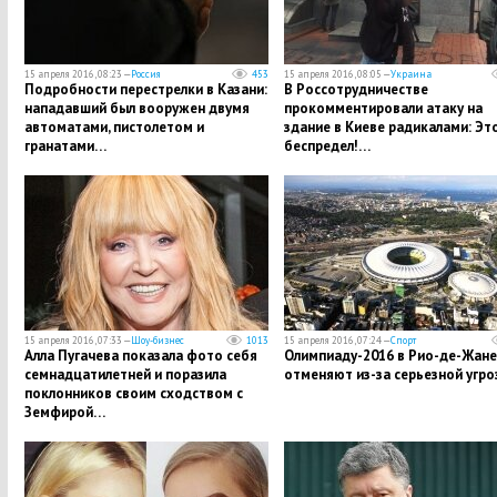
15 апреля 2016, 08:23 —
Россия
453
15 апреля 2016, 08:05 —
Украина
Подробности перестрелки в Казани:
В Россотрудничестве
нападавший был вооружен двумя
прокомментировали атаку на
автоматами, пистолетом и
здание в Киеве радикалами: Эт
гранатами…
беспредел!…
15 апреля 2016, 07:33 —
Шоу-бизнес
1013
15 апреля 2016, 07:24 —
Спорт
Алла Пугачева показала фото себя
Олимпиаду-2016 в Рио-де-Жан
семнадцатилетней и поразила
отменяют из-за серьезной угро
поклонников своим сходством с
Земфирой…