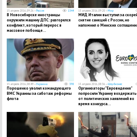
15 апреля 2016, 09:26 —
Россия
1344
15 апреля 2016, 09:20 —
Мир
В Новосибирске иностранцы
МИД Италии выступил за скоре
окружили машину ДПС: разгорелся
снятие санкций с России, но
конфликт, который перерос в
напомнил о Минских соглашен
массовое побоище…
15 апреля 2016, 08:49 —
Украина
398
15 апреля 2016, 08:36 —
Шоу-бизнес
Порошенко уволил командующего
Организаторы "Евровидения"
ВМС Украины за саботаж реформы
попросили Украину воздержать
флота
от политических заявлений во
время конкурса…