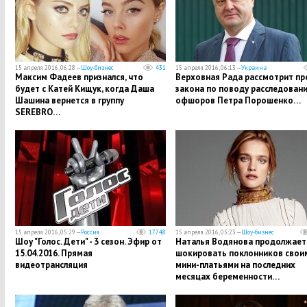
15 апреля 2016, 06:28 —
Шоу-бизнес
431
15 апреля 2016, 06:13 —
Украина
Максим Фадеев признался, что
Верховная Рада рассмотрит пр
будет с Катей Кищук, когда Даша
закона по поводу расследован
Шашина вернется в группу
офшоров Петра Порошенко…
SEREBRO…
15 апреля 2016, 05:29 —
Россия
17748
15 апреля 2016, 05:23 —
Шоу-бизнес
Шоу "Голос. Дети" - 3 сезон. Эфир от
Наталья Водянова продолжает
15.04.2016. Прямая
шокировать поклонников свои
видеотрансляция
мини-платьями на последних
месяцах беременности…