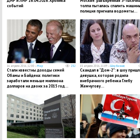
ДНР и ЛНР 16.04.2016. Хроника
Москве: разъяренная 5-тысячн
событий
толпа пыталась спалить машины
полиция пригнала водометы…
16 апреля 2016, 12:00 —
Мир
232
15 апреля 2016, 11:09 —
Шоу-бизнес
Стали известны доходы семей
Скандал в "Дом-2": в шоу пришл
Обамы и Байдена: политики
девушка, которая родила
заработали меньше миллиона
внебрачного ребенка Глебу
долларов на двоих за 2015 год…
Жемчугову…