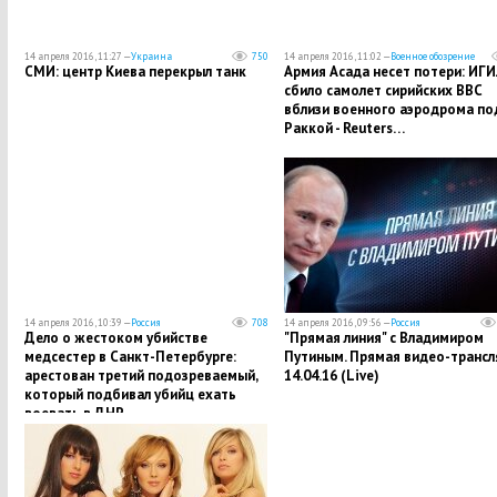
14 апреля 2016, 11:27 —
Украина
750
14 апреля 2016, 11:02 —
Военное обозрение
СМИ: центр Киева перекрыл танк
Армия Асада несет потери: ИГ
сбило самолет сирийских ВВС
вблизи военного аэродрома по
Раккой - Reuters…
14 апреля 2016, 10:39 —
Россия
708
14 апреля 2016, 09:56 —
Россия
Дело о жестоком убийстве
"Прямая линия" с Владимиром
медсестер в Санкт-Петербурге:
Путиным. Прямая видео-трансл
арестован третий подозреваемый,
14.04.16 (Live)
который подбивал убийц ехать
воевать в ДНР…