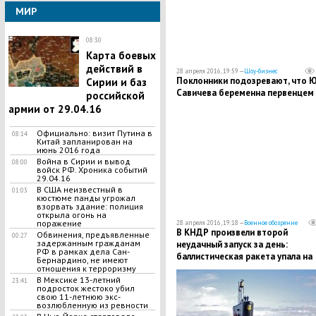
МИР
08:30
Карта боевых
действий в
28 апреля 2016, 19:59 —
Шоу-бизнес
Поклонники подозревают, что 
Сирии и баз
Савичева беременна первенцем
российской
армии от 29.04.16
Официально: визит Путина в
08:14
Китай запланирован на
июнь 2016 года
Война в Сирии и вывод
08:00
войск РФ. Хроника событий
29.04.16
В США неизвестный в
01:03
кюстюме панды угрожал
взорвать здание: полиция
открыла огонь на
поражение
28 апреля 2016, 19:18 —
Военное обозрение
В КНДР произвели второй
Обвинения, предъявленные
00:27
задержанным гражданам
неудачный запуск за день:
РФ в рамках дела Сан-
баллистическая ракета упала на
Бернардино, не имеют
землю и взорвалась
отношения к терроризму
В Мексике 13-летний
23:41
подросток жестоко убил
свою 11-летнюю экс-
возлюбленную из ревности