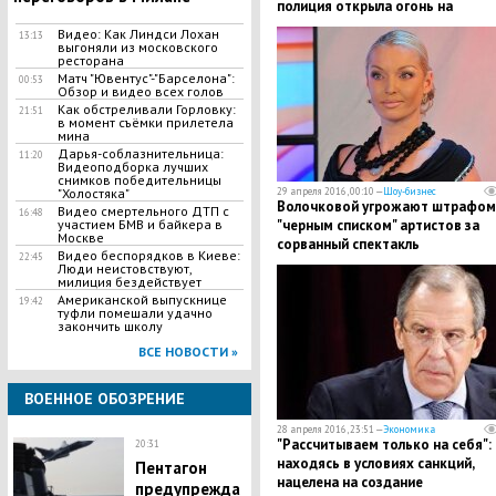
полиция открыла огонь на
поражение
Видео: Как Линдси Лохан
13:13
выгоняли из московского
ресторана
Матч "Ювентус"-"Барселона":
00:53
Обзор и видео всех голов
Как обстреливали Горловку:
21:51
в момент съёмки прилетела
мина
Дарья-соблазнительница:
11:20
Видеоподборка лучших
снимков победительницы
29 апреля 2016, 00:10 —
Шоу-бизнес
"Холостяка"
Волочковой угрожают штрафом
Видео смертельного ДТП с
16:48
"черным списком" артистов за
участием БМВ и байкера в
Москве
сорванный спектакль
Видео беспорядков в Киеве:
22:45
Люди неистовствуют,
милиция бездействует
Американской выпускнице
19:42
туфли помешали удачно
закончить школу
ВСЕ НОВОСТИ »
ВОЕННОЕ ОБОЗРЕНИЕ
28 апреля 2016, 23:51 —
Экономика
"Рассчитываем только на себя":
20:31
находясь в условиях санкций,
Пентагон
нацелена на создание
предупрежда