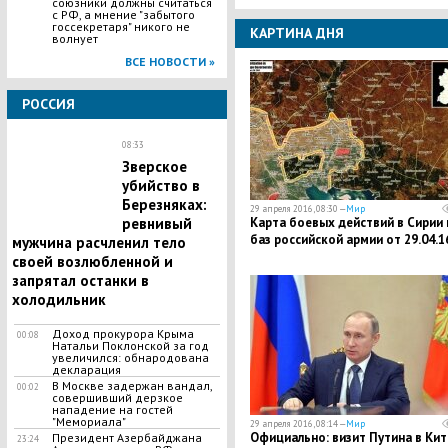
союзники должны считаться
с РФ, а мнение "забытого
госсекретаря" никого не
КАРТИНА ДНЯ
волнует
ВСЕ НОВОСТИ »
РОССИЯ
08:33
Зверское
убийство в
Березняках:
29 апреля 2016, 08:30 —
Мир
Карта боевых действий в Сирии 
ревнивый
баз российской армии от 29.04.1
мужчина расчленил тело
своей возлюбленной и
запрятал останки в
холодильник
Доход прокурора Крыма
00:08
Натальи Поклонской за год
увеличился: обнародована
декларация
В Москве задержан вандал,
00:02
совершивший дерзкое
нападение на гостей
"Мемориала"
29 апреля 2016, 08:14 —
Мир
Официально: визит Путина в Кит
Президент Азербайджана
23:24