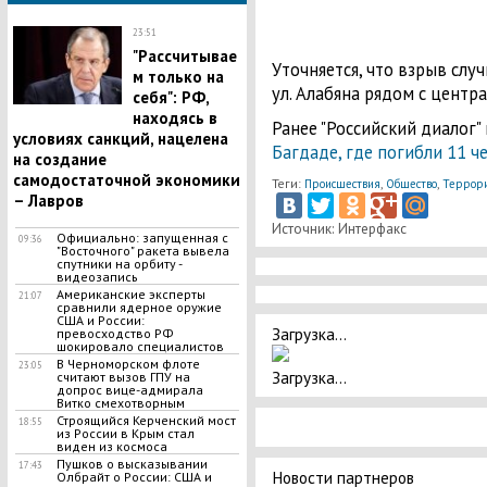
23:51
"Рассчитывае
Уточняется, что взрыв случ
м только на
ул. Алабяна рядом с центр
себя": РФ,
находясь в
Ранее "Российский диалог"
условиях санкций, нацелена
Багдаде, где погибли 11 че
на создание
самодостаточной экономики
Теги:
,
,
Происшествия
Общество
Террор
– Лавров
Источник: Интерфакс
Официально: запущенная с
09:36
"Восточного" ракета вывела
спутники на орбиту -
видеозапись
Американские эксперты
21:07
сравнили ядерное оружие
США и России:
Загрузка...
превосходство РФ
шокировало специалистов
В Черноморском флоте
23:05
Загрузка...
считают вызов ГПУ на
допрос вице-адмирала
Витко смехотворным
Строящийся Керченский мост
18:55
из России в Крым стал
виден из космоса
Пушков о высказывании
17:43
Новости партнеров
Олбрайт о России: США и