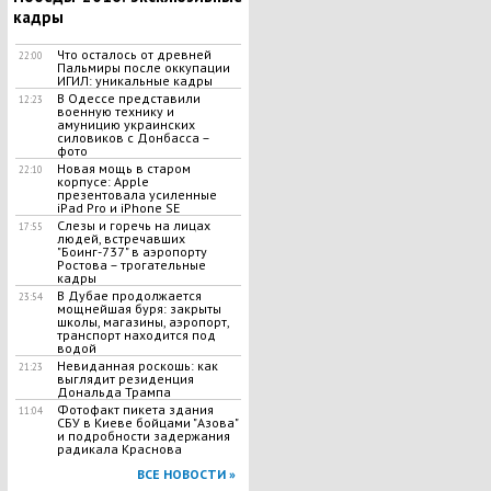
кадры
Что осталось от древней
22:00
Пальмиры после оккупации
ИГИЛ: уникальные кадры
В Одессе представили
12:23
военную технику и
амуницию украинских
силовиков с Донбасса –
фото
Новая мощь в старом
22:10
корпусе: Apple
презентовала усиленные
iPad Pro и iPhone SE
Слезы и горечь на лицах
17:55
людей, встречавших
"Боинг-737" в аэропорту
Ростова – трогательные
кадры
В Дубае продолжается
23:54
мощнейшая буря: закрыты
школы, магазины, аэропорт,
транспорт находится под
водой
Невиданная роскошь: как
21:23
выглядит резиденция
Дональда Трампа
Фотофакт пикета здания
11:04
СБУ в Киеве бойцами "Азова"
и подробности задержания
радикала Краснова
ВСЕ НОВОСТИ »