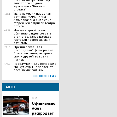
запрет пошел даже
мультфильм "Белка и
стрелка"
Ушла из жизни народная
18:31
артистка РСФСР Нина
Архипова: она была самой
старейшей актрисой театра
Сатиры
Минкультуры Украины
08:36
объявило о идее создать
агентство, запрещающее
гастроли пророссийских
артистов
"Третий бокал - для
22:15
беспредела": фотограф из
Бразилии фотографировал
своих друзей во время
пьянок
Передумали: СБУ попросила
17:56
Минкультуры не запрещать
российские фильмы
ВСЕ НОВОСТИ »
АВТО
20:26
Официально:
Acura
распродает