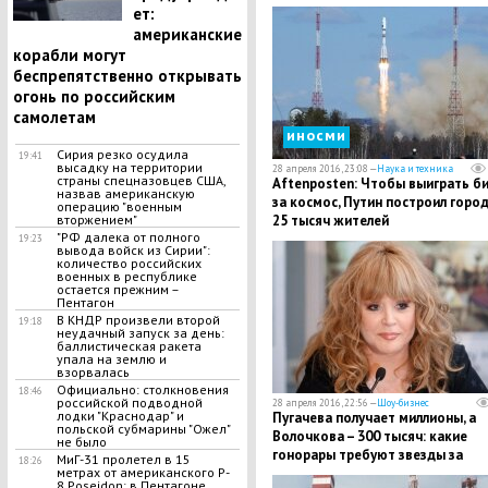
самодостаточной экономики –
ет:
Лавров
американские
корабли могут
беспрепятственно открывать
огонь по российским
самолетам
иносми
Сирия резко осудила
19:41
высадку на территории
28 апреля 2016, 23:08 —
Наука и техника
страны спецназовцев США,
Aftenposten: Чтобы выиграть б
назвав американскую
за космос, Путин построил город
операцию "военным
25 тысяч жителей
вторжением"
"РФ далека от полного
19:23
вывода войск из Сирии":
количество российских
военных в республике
остается прежним –
Пентагон
В КНДР произвели второй
19:18
неудачный запуск за день:
баллистическая ракета
упала на землю и
взорвалась
Официально: столкновения
18:46
российской подводной
28 апреля 2016, 22:56 —
Шоу-бизнес
лодки "Краснодар" и
Пугачева получает миллионы, а
польской субмарины "Ожел"
Волочкова – 300 тысяч: какие
не было
гонорары требуют звезды за
МиГ-31 пролетел в 15
18:26
откровенные интервью и участи
метрах от американского P-
8 Poseidon: в Пентагоне