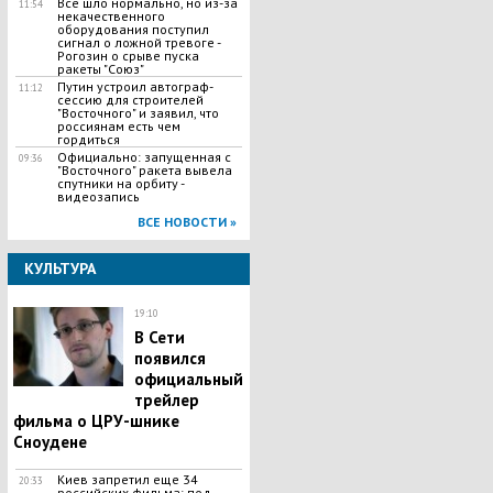
Все шло нормально, но из-за
11:54
некачественного
оборудования поступил
сигнал о ложной тревоге -
Рогозин о срыве пуска
ракеты "Союз"
Путин устроил автограф-
11:12
сессию для строителей
"Восточного" и заявил, что
россиянам есть чем
гордиться
Официально: запущенная с
09:36
"Восточного" ракета вывела
спутники на орбиту -
видеозапись
ВСЕ НОВОСТИ »
КУЛЬТУРА
19:10
В Сети
появился
официальный
трейлер
фильма о ЦРУ-шнике
Сноудене
Киев запретил еще 34
20:33
российских фильма: под