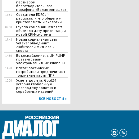
партнером
благотворительного
марафона «Белая ромашка»
Создатели EDRCoin
15:55
рассказали, что общего у
криптовалюты и экологии
Группа компаний Terrasoft
09:30
объявила дату презентации
новой CRM-системы
Новая социальная сеть
17:45
Velever объединит
любителей фитнеса и
спорта
Водоснабжение: в UNIPUMP
14:50
презентовали
электромагнитные клапаны
Ипсос: российские
14:20
потребители предпочитают
топливные карты ППР
Успеть до лета: Gold24
10:00
устроил глобальную
распродажу золотых и
серебряных изделий
ВСЕ НОВОСТИ »