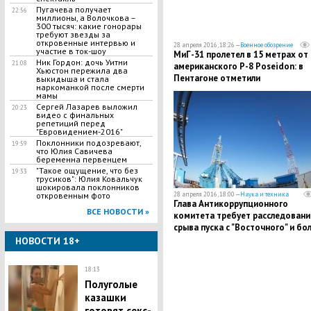
Пугачева получает
22:56
миллионы, а Волочкова –
300 тысяч: какие гонорары
требуют звезды за
откровенные интервью и
28 апреля 2016, 18:26 —
Военное обозрение
участие в ток-шоу
МиГ-31 пролетел в 15 метрах от
Ник Гордон: дочь Уитни
21:08
американского P-8 Poseidon: в
Хьюстон пережила два
Пентагоне отметили
выкидыша и стала
наркоманкой после смерти
профессионализм российских
мамы
пилотов
Сергей Лазарев выложил
20:23
видео с финальных
репетиций перед
"Евровидением-2016"
Поклонники подозревают,
19:59
что Юлия Савичева
беременна первенцем
"Такое ощущение, что без
19:33
трусиков": Юлия Ковальчук
шокировала поклонников
28 апреля 2016, 18:00 —
Наука и техника
откровенным фото
Глава Антикоррупционного
ВСЕ НОВОСТИ »
комитета требует расследовани
срыва пуска с "Восточного" и бо
жесткого наказания виновных
НОВОСТИ 18+
18:13
Полуголые
казашки
готовят секс-