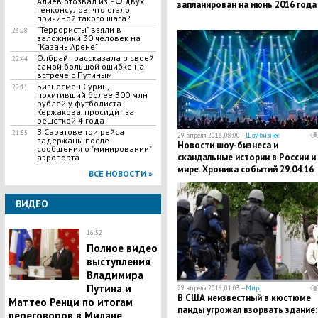
Алиев отозвал из РФ двух
запланирован на июнь 2016 года
генконсулов: что стало
причиной такого шага?
"Террористы" взяли в
23:08
заложники 30 человек на
"Казань Арене"
Олбрайт рассказала о своей
22:44
самой большой ошибке на
встрече с Путиным
Бизнесмен Сурин,
22:11
похитивший более 300 млн
рублей у футболиста
Кержакова, просидит за
решеткой 4 года
В Саратове три рейса
21:55
29 апреля 2016, 08:00 —
Шоу-бизнес
задержаны после
Новости шоу-бизнеса и
сообщения о "минировании"
скандальные истории в России и
аэропорта
мире. Хроника событий 29.04.16
ВСЕ НОВОСТИ »
ВИДЕО
16:52
Полное видео
выступления
Владимира
Путина и
29 апреля 2016, 01:03 —
Мир
В США неизвестный в кюстюме
Маттео Ренци по итогам
панды угрожал взорвать здание:
переговоров в Милане