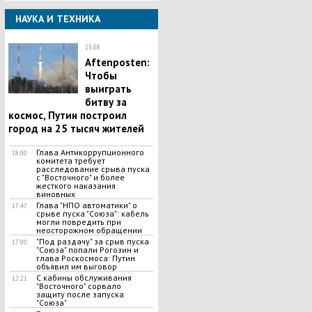
НАУКА И ТЕХНИКА
23:08
Aftenposten:
Чтобы
выиграть
битву за
космос, Путин построил
город на 25 тысяч жителей
Глава Антикоррупционного
18:00
комитета требует
расследование срыва пуска
с "Восточного" и более
жесткого наказания
виновных
Глава "НПО автоматики" о
17:47
срыве пуска "Союза": кабель
могли повредить при
неосторожном обращении
"Под раздачу" за срыв пуска
17:00
"Союза" попали Рогозин и
глава Роскосмоса: Путин
объявил им выговор
С кабины обслуживания
12:21
"Восточного" сорвало
защиту после запуска
"Союза"