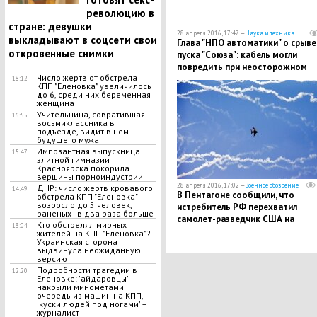
революцию в
стране: девушки
28 апреля 2016, 17:47 —
Наука и техника
выкладывают в соцсети свои
Глава "НПО автоматики" о срыве
откровенные снимки
пуска "Союза": кабель могли
повредить при неосторожном
Число жертв от обстрела
обращении
18:12
КПП "Еленовка" увеличилось
до 6, среди них беременная
женщина
Учительница, совратившая
16:55
восьмиклассника в
подъезде, видит в нем
будущего мужа
Импозантная выпускница
15:47
элитной гимназии
Красноярска покорила
вершины порноиндустрии
28 апреля 2016, 17:02 —
Военное обозрение
ДНР: число жертв кровавого
14:49
В Пентагоне сообщили, что
обстрела КПП "Еленовка"
возросло до 5 человек,
истребитель РФ перехватил
раненых - в два раза больше
самолет-разведчик США на
Кто обстрелял мирных
13:04
Камчатке
жителей на КПП "Еленовка"?
Украинская сторона
выдвинула неожиданную
версию
Подробности трагедии в
12:20
Еленовке: 'айдаровцы'
накрыли минометами
очередь из машин на КПП,
'куски людей под ногами' –
журналист