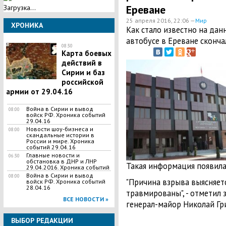
Ереване
Загрузка...
25 апреля 2016, 22:06 —
Мир
ХРОНИКА
Как стало известно на дан
автобусе в Ереване сконча
08:30
Карта боевых
действий в
Сирии и баз
российской
армии от 29.04.16
Война в Сирии и вывод
08:00
войск РФ. Хроника событий
29.04.16
Новости шоу-бизнеса и
08:00
скандальные истории в
России и мире. Хроника
событий 29.04.16
Главные новости и
06:30
обстановка в ДНР и ЛНР
Такая информация появила
29.04.2016. Хроника событий
Война в Сирии и вывод
08:00
"Причина взрыва выясняетс
войск РФ. Хроника событий
28.04.16
травмированы", - отметил
ВСЕ НОВОСТИ »
генерал-майор Николай Гр
ВЫБОР РЕДАКЦИИ