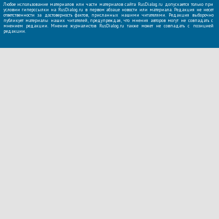
Любое использование материалов или части материалов сайта RusDialog.ru допускается только при
условии гиперссылки на RusDialog.ru в первом абзаце новости или материала. Редакция не несет
ответственности за достоверность фактов, присланных нашими читателями. Редакция выборочно
публикует материалы наших читателей, предупреждая, что мнения авторов могут не совпадать с
мнением редакции. Мнение журналистов RusDialog.ru также может не совпадать с позицией
редакции.