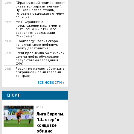
"Французский пример может
20:48
оказаться заразительным":
Пушков назвал страны,
готовые поддержать отмену
санкций
МИД Франции о
19:05
предложении парламента
снять санкции с РФ: все
зависит от реализации
"Минска-2"
Bloomberg: Россия скоро
18:28
исполнит свою нефтяную
"мечту десятилетия"
Brent превысила $47: скачек
22:30
цен на нефть обусловлен
результатами заседания
ФРС
Россия не желает обсуждать
20:13
с Украиной новый газовый
контракт
ВСЕ НОВОСТИ »
СПОРТ
00:35
Лига Европы.
"Шахтер" в
концовке
обидно