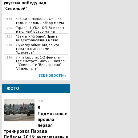
упустил победу над
"Севильей"
"​Зенит" – "Кубань" - 4:1. Все
21:58
голы и полный обзор матча
"​Урал" – ЦСКА - 0:3. Все голы
19:36
и полный обзор матча
"Зенит" - "Кубань". Прямая
19:18
видеотрансляция матча
Луческу объяснил, за что
19:10
гордится игроками
"Шахтера"
Лига Европы, 1/2 финала.
18:30
Где смотреть матчи "Шахтер"
- "Севилья" и "Вильярреал" -
"Ливерпуль"
ВСЕ НОВОСТИ »
ФОТО
20:08
В
Подмосковье
прошла
первая
тренировка Парада
Победы-2016: эксклюзивные