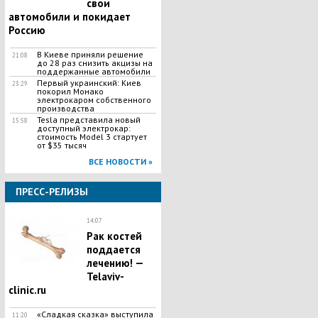
свои
автомобили и покидает
Россию
В Киеве приняли решение
21:08
до 28 раз снизить акцизы на
поддержанные автомобили
Первый украинский: Киев
23:29
покорил Монако
электрокаром собственного
производства
Tesla представила новый
15:58
доступный электрокар:
стоимость Model 3 стартует
от $35 тысяч
ВСЕ НОВОСТИ »
ПРЕСС-РЕЛИЗЫ
14:07
Рак костей
поддается
лечению! —
Telaviv-
clinic.ru
«Сладкая сказка» выступила
11:20