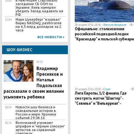
В Нью-Йорке стартовало
23:03
заседание СБ ООН по
Украине: Киев намерен
убедить Запад надавить на
РФ
Марк Цукерберг "взорвал"
22:04
биржу NASDAQ, разбогатев
28 апреля 2016, 18:46 —
Военное обозрение
на 4,3 млрд долларов за 2
Официально: столкновения
часа
российской подводной лодки
ВСЕ НОВОСТИ »
"Краснодар" и польской субмар
"Ожел" не было
ШОУ-БИЗНЕС
08:15
Владимир
Пресняков и
Наталья
Подольская
28 апреля 2016, 18:30 —
Спорт
рассказали о своем желании
Лига Европы, 1/2 финала. Где
усыновить ребенка
смотреть матчи "Шахтер" -
"Севилья" и "Вильярреал" -
Новости шоу-бизнеса и
08:00
"Ливерпуль"
скандальные истории в
России и мире. Хроника
событий 29.04.16
Волочковой угрожают
00:10
штрафом и "черным списком"
артистов за сорванный
спектакль