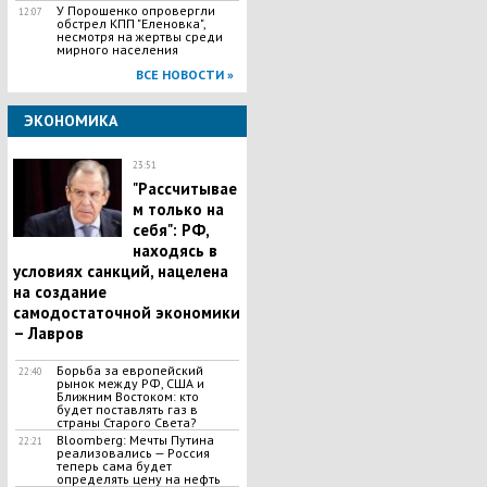
У Порошенко опровергли
12:07
обстрел КПП "Еленовка",
несмотря на жертвы среди
мирного населения
ВСЕ НОВОСТИ »
ЭКОНОМИКА
23:51
"Рассчитывае
м только на
себя": РФ,
находясь в
условиях санкций, нацелена
на создание
самодостаточной экономики
– Лавров
Борьба за европейский
22:40
рынок между РФ, США и
Ближним Востоком: кто
будет поставлять газ в
страны Старого Света?
Bloomberg: Мечты Путина
22:21
реализовались — Россия
теперь сама будет
определять цену на нефть