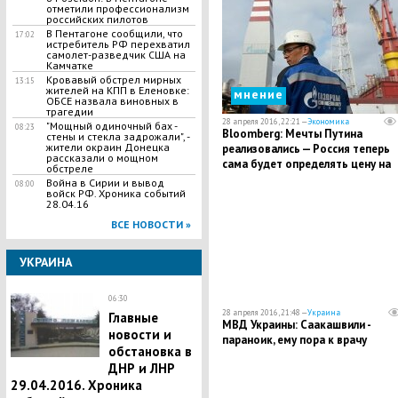
ток-шоу
отметили профессионализм
российских пилотов
В Пентагоне сообщили, что
17:02
истребитель РФ перехватил
самолет-разведчик США на
Камчатке
Кровавый обстрел мирных
13:15
жителей на КПП в Еленовке:
мнение
ОБСЕ назвала виновных в
трагедии
28 апреля 2016, 22:21 —
Экономика
"Мощный одиночный бах -
08:23
Bloomberg: Мечты Путина
стены и стекла задрожали", -
жители окраин Донецка
реализовались — Россия теперь
рассказали о мощном
сама будет определять цену на
обстреле
нефть
Война в Сирии и вывод
08:00
войск РФ. Хроника событий
28.04.16
ВСЕ НОВОСТИ »
УКРАИНА
06:30
28 апреля 2016, 21:48 —
Украина
Главные
МВД Украины: Саакашвили -
новости и
параноик, ему пора к врачу
обстановка в
ДНР и ЛНР
29.04.2016. Хроника