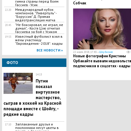
гимна страны перед боем
Собчак
Гассиев - Усик
Международный кубок
22:20
чемпионов. "Ливерпуль" -
"Боруссия" Д. Прямая
видеотрансляция матча
"Не боксировал, не играл, не
20:45
думал", - Костя Цзю отчитал
Гассиева за бой с Усиком
Известный футболист взял в
19:53
жены участницу
"Евровидения - 2018": кадры
ВСЕ НОВОСТИ »
22 июля 2018, 17:43 —
Шоу-бизнес
​Новые фотографии Кристины
Орбакайте вызвали недовольст
ФОТО
подписчиков в соцсетях - кадры
14:13
Путин
показал
виртуозное
мастерство,
сыграв в хоккей на Красной
площади вместе с Шойгу, -
редкие кадры
Заплаканные друзья и
17:10
поклонники несут цветы в