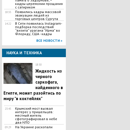
память о Задорнове, –
кадры церемонии прощания
с сатириком
Появились кадры массовой
18:35
эвакуации людей из
торговых центров Сургута
В Сети появилась Іnstagram-
14:22
подборка последствий
“визита” урагана “Ирма” во
Флориду, США - кадры
ВСЕ НОВОСТИ »
НАУКА И ТЕХНИКА
18:50
Жидкость из
черного
саркофага,
найденного в
Египте, может разойтись по
миру "в коктейлях"
Крымский мост вызвал
23:45
интерес у пришельцев:
местный житель
сфотографировал в небе
два НЛО
На Украине раскопали
09:29