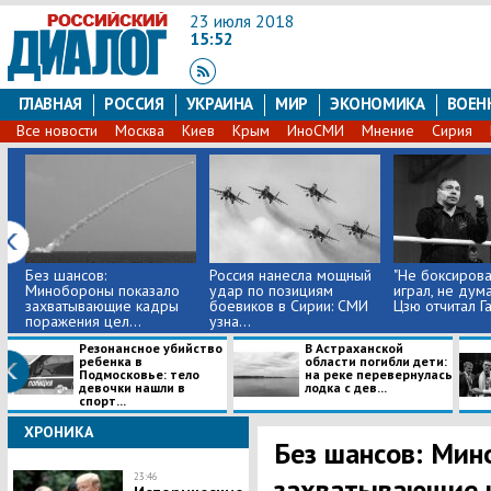
23 июля 2018
15:52
ГЛАВНАЯ
РОССИЯ
УКРАИНА
МИР
ЭКОНОМИКА
ВОЕН
Все новости
Москва
Киев
Крым
ИноСМИ
Мнение
Сирия
Без шансов:
Россия нанесла мощный
"Не боксирова
Минобороны показало
удар по позициям
играл, не думал
захватывающие кадры
боевиков в Сирии: СМИ
Цзю отчитал Га
поражения цел...
узна...
Резонансное убийство
В Астраханской
ребенка в
области погибли дети:
Подмосковье: тело
на реке перевернулась
девочки нашли в
лодка с дев...
спорт...
ХРОНИКА
Без шансов: Мин
23:46
захватывающие 