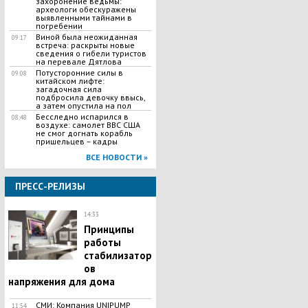
захоронение ведьмы:
археологи обескуражены
выявленными тайнами в
погребении
Виной была неожиданная
09:17
встреча: раскрыты новые
сведения о гибели туристов
на перевале Дятлова
Потусторонние силы в
09:08
китайском лифте:
загадочная сила
подбросила девочку ввысь,
а затем опустила на пол
Бесследно испарился в
08:48
воздухе: самолет ВВС США
не смог догнать корабль
пришельцев – кадры
ВСЕ НОВОСТИ »
ПРЕСС-РЕЛИЗЫ
14:33
Принципы
работы
стабилизатор
ов
напряжения для дома
СМИ: Компания UNIPUMP
11:54