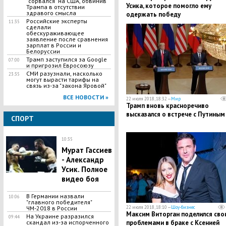
"сорвался" на США, обвинив
Усика, которое помогло ему
Трампа в отсутствии
здравого смысла
одержать победу
Российские эксперты
11:35
сделали
обескураживающее
заявление после сравнения
зарплат в России и
Белоруссии
Трамп заступился за Google
07:00
и пригрозил Евросоюзу
СМИ разузнали, насколько
23:35
могут вырасти тарифы на
связь из-за "закона Яровой"
ВСЕ НОВОСТИ »
22 июля 2018, 18:32 —
Мир
Трамп вновь красноречиво
высказался о встрече с Путиным
СПОРТ
10:35
Мурат Гассиев
- Александр
Усик. Полное
видео боя
В Германии назвали
10:06
"главного победителя"
22 июля 2018, 18:10 —
Шоу-бизнес
ЧМ-2018 в России
​Максим Виторган поделился сво
На Украине разразился
09:44
проблемами в браке с Ксенией
скандал из-за испорченного