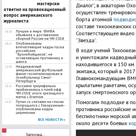
мастерски
Диалог”, в акватории Ох
ответил на провокационный
осуществлен тренировоч
вопрос американского
борта атомной
подводно
журналиста
составе тихоокеанских 
Лучшие в мире: ФИФА
16:18
Соответствующее видео 
объявила о достижениях
сборной России на ЧМ-2018
“Звезда”.
Опубликованы
20:21
впечатляющие кадры пуска
В ходе учений Тихоокеан
российских
“бронебойщиков”, не
и уничтожали надводный 
оставляющих противнику и
шанса
находившегося в 150 км 
Неадекватный
12:43
американский футбольный
экипажа, который в 2017
фанат госпитализирован в
Главнокомандующим ВМФ
психбольницу Санкт-
Петербурга
крылатыми ракетами, ос
Россияне триумфально
23:11
приблизились к плей-офф
запуск смертоносного ор
ЧМ-2018: итоги зрелищного
матча с Египтом
Помогали подлодке в по
Путин со слезами на глазах
11:37
попрощался с Говорухиным -
противника российские и
опубликованы кадры
церемонии
беспилотники морской а
ВСЕ НОВОСТИ »
около десяти боевых
ко
Загрузка...