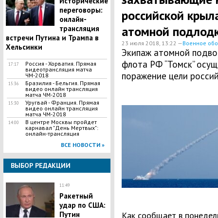
Исторические
переговоры:
российской крыл
онлайн-
атомной подлодк
трансляция
встречи Путина и Трампа в
23 июля 2018, 13:22 —
Военное об
Хельсинки
Экипаж атомной подво
флота РФ “Томск” осущ
Россия - Хорватия. Прямая
17:17
видеотрансляция матча
поражение цели россий
ЧМ-2018
Бразилия - Бельгия. Прямая
15:36
видео онлайн трансляция
матча ЧМ-2018
Уругвай - Франция. Прямая
15:30
видео онлайн трансляция
матча ЧМ-2018
В центре Москвы пройдет
14:00
карнавал "День Мертвых":
онлайн-трансляция
ВСЕ НОВОСТИ »
ВЫБОР РЕДАКЦИИ
11:49
Ракетный
удар по США:
Путин
Как сообщает в понедель