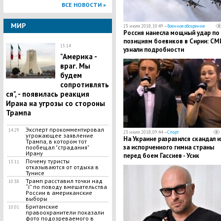
ВСЕ НОВОСТИ »
МИР
23 июля 2018, 10:49 —
Военное обозрение
Россия нанесла мощный удар по
позициям боевиков в Сирии: СМ
15:14
узнали подробности
"Америка -
враг. Мы
будем
сопротивлять
ся", - появилась реакция
Ирана на угрозы со стороны
Трампа
Эксперт прокомментировал
14:29
23 июля 2018, 09:44 —
Спорт
угрожающее заявление
На Украине разразился скандал и
Трампа, в котором тот
за испорченного гимна страны
пообещал "страдания"
Ирану
перед боем Гассиев - Усик
Почему туристы
13:11
отказываются от отдыха в
Тунисе
Трамп расставил точки над
10:38
“i” по поводу вмешательства
России в американские
выборы
Британские
10:01
правоохранители показали
фото подозреваемого в