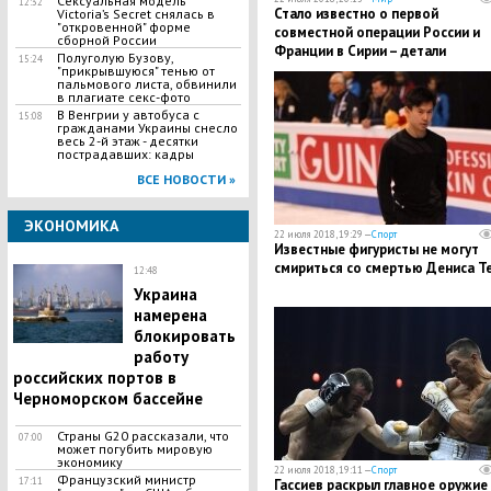
Сексуальная модель
12:32
Стало известно о первой
Victoria’s Secret снялась в
"откровенной" форме
совместной операции России и
сборной России
Франции в Сирии – детали
Полуголую Бузову,
15:24
"прикрывшуюся" тенью от
пальмового листа, обвинили
в плагиате секс-фото
В Венгрии у автобуса с
15:08
гражданами Украины снесло
весь 2-й этаж - десятки
пострадавших: кадры
ВСЕ НОВОСТИ »
ЭКОНОМИКА
22 июля 2018, 19:29 —
Спорт
Известные фигуристы не могут
смириться со смертью Дениса Т
12:48
Украина
намерена
блокировать
работу
российских портов в
Черноморском бассейне
Страны G20 рассказали, что
07:00
может погубить мировую
экономику
22 июля 2018, 19:11 —
Спорт
Французский министр
17:11
Гассиев раскрыл главное оружие