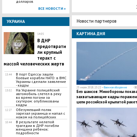
долларов
ВСЕ НОВОСТИ »
Новости партнеров
УКРАИНА
КАРТИНА ДНЯ
14:05
В ДНР
предотврати
ли крупный
теракт с
массой человеческих жертв
В порт Одессы зашли
13:44
боевые корабли НАТО: в ВМС
Украины сделали заявление
- кадры
23 июля 2018, 13:22 —
Военное обозрение
На Украине полицейский
13:02
Без шансов: Минобороны показ
автомобиль слетел в реку
захватывающие кадры поражен
во время погони за
скутером: опубликованы
цели российской крылатой раке
кадры
с атомной подлодки “Томск”
Обезумевший поляк
12:27
зарезал украинца и напал с
ножом на полицейских
В результате нелепой
10:44
трагедии в ДНР погибли
женщина ребенок:
подробности