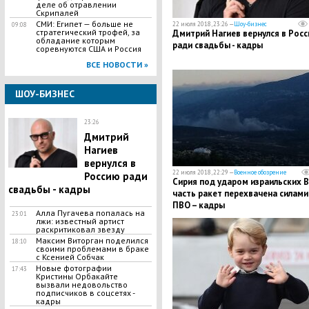
деле об отравлении
Скрипалей
СМИ: Египет — больше не
22 июля 2018, 23:26 —
Шоу-бизнес
09:08
стратегический трофей, за
Дмитрий Нагиев вернулся в Рос
обладание которым
ради свадьбы - кадры
соревнуются США и Россия
ВСЕ НОВОСТИ »
ШОУ-БИЗНЕС
23:26
Дмитрий
Нагиев
вернулся в
22 июля 2018, 22:29 —
Военное обозрение
Россию ради
Сирия под ударом израильских В
свадьбы - кадры
часть ракет перехвачена силами
ПВО – кадры
Алла Пугачева попалась на
23:01
лжи: известный артист
раскритиковал звезду
​Максим Виторган поделился
18:10
своими проблемами в браке
с Ксенией Собчак
​Новые фотографии
17:43
Кристины Орбакайте
вызвали недовольство
подписчиков в соцсетях -
кадры