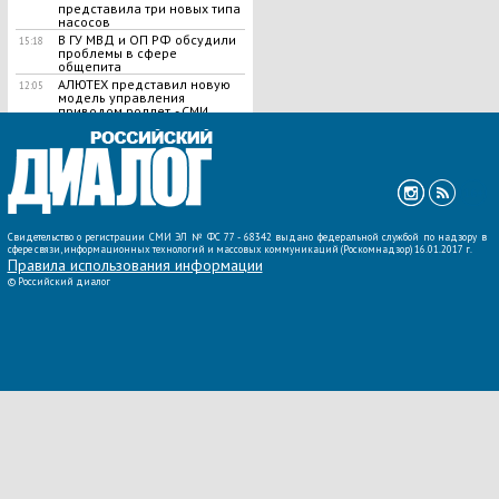
представила три новых типа
насосов
В ГУ МВД и ОП РФ обсудили
15:18
проблемы в сфере
общепита
АЛЮТЕХ представил новую
12:05
модель управления
приводом роллет, - СМИ
ВСЕ НОВОСТИ »
Свидетельство о регистрации СМИ ЭЛ № ФС 77 - 68342 выдано федеральной службой по надзору в
сфере связи, информационных технологий и массовых коммуникаций (Роскомнадзор) 16.01.2017 г.
Правила использования информации
©
Российский диалог