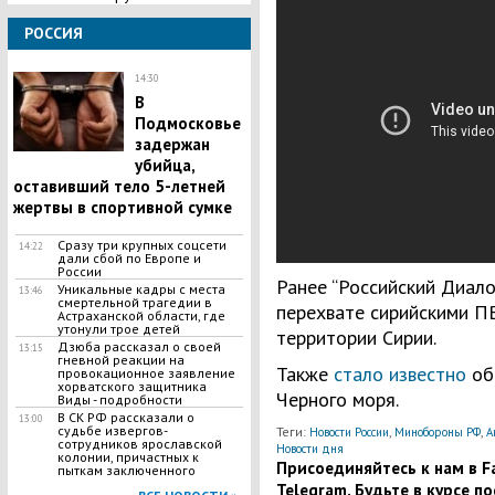
РОССИЯ
14:30
В
Подмосковье
задержан
убийца,
оставивший тело 5-летней
жертвы в спортивной сумке
Сразу три крупных соцсети
14:22
дали сбой по Европе и
России
Ранее “Российский Диало
Уникальные кадры с места
13:46
смертельной трагедии в
перехвате сирийскими П
Астраханской области, где
утонули трое детей
территории Сирии.
Дзюба рассказал о своей
13:15
гневной реакции на
Также
стало известно
об 
провокационное заявление
хорватского защитника
Черного моря.
Виды - подробности
В СК РФ рассказали о
13:00
судьбе извергов-
Теги:
,
,
Новости России
Минобороны РФ
А
сотрудников ярославской
Новости дня
колонии, причастных к
Присоединяйтесь к нам в Fa
пыткам заключенного
Telegram. Будьте в курсе п