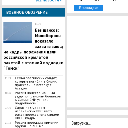
ВСЕ НОВОСТИ »
В закладки
ВОЕННОЕ ОБОЗРЕНИЕ
13:22
Без шансов:
Минобороны
показало
захватывающ
ие кадры поражения цели
российской крылатой
ракетой с атомной подлодки
“Томск”
Семьи российских солдат,
11:24
которые погибли в Сирии,
приехали на встречу с
Асадом
Россия нанесла мощный
10:49
удар по позициям боевиков
в Сирии: СМИ узнали
подробности
Сирия под ударом
22:29
израильских ВВС: часть
ракет перехвачена силами
ПВО – кадры
Загрузка...
Россия передала Армении
21:13
оружия на 200 млн