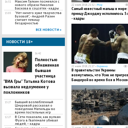
Максим Галкин посмеялся с
16:51
нового образа Николая
22 июля 2018, 21:52 —
Мир
Баскова в соцсетях - кадры
Самый известный малыш в мире:
"Нет ничего хуже творчества
принцу Джорджу исполнилось 5 
15:03
Бузовой", - Андрей Разин
- кадры
считает певицу
бездарностью
ВСЕ НОВОСТИ »
НОВОСТИ 18+
16:42
Полностью
обнаженная
22 июля 2018, 21:17 —
Украина
В правительстве Украины
бывшая
возмутились, что Усик не пригро
участница
Бандерой во время боя в Москв
"ВИА Гры" Татьяна Котова
вызвала недоумение у
поклонников
Бывший возлюбленный
15:27
Шнуровой рассказал о
поведении Матильды во
время постельных игр
В Сети показали, как вулкан
12:27
Фуэго в Гватемале убивал
людей, – кадры
22 июля 2018, 20:15 —
Мир