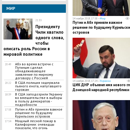
МИР
14 ноября 2018, 17:58 —
Мир
21:33
Путин и Абэ приняли важное
Президенту
решение по будущему Курильски
Чили хватило
островов
одного слова,
чтобы
описать роль России в
мировой политике
Абэ во время встречи с
20:49
Путиным сделал
обнадеживающее
заявление по мирному
договору с Россией
14 ноября 2018, 17:24 —
Украина
В США полиция задержала
20:22
ЦИК ДНР объявил имя нового г
пьяного енота, напугавшего
горожан
Донецкой народной республики
В США заподозрили Украину
18:39
во вмешательстве в выборы
в пользу демократов -
подробности
Путин и Абэ приняли важное
17:58
решение по будущему
Курильских островов
Мощный лесной пожар в
17:54
Калифорнии: очевидцы
показали, что огонь