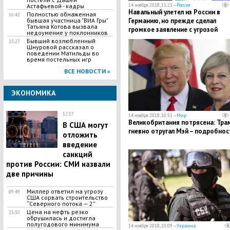
Астафьевой - кадры
14 ноября 2018, 11:21 —
Россия
Навальный улетел из России в
Полностью обнаженная
16:42
бывшая участница "ВИА Гры"
Германию, но прежде сделал
Татьяна Котова вызвала
громкое заявление с угрозой
недоумение у поклонников
Бывший возлюбленный
15:27
Шнуровой рассказал о
поведении Матильды во
время постельных игр
ВСЕ НОВОСТИ »
ЭКОНОМИКА
12:17
14 ноября 2018, 10:51 —
Мир
Великобритания потрясена: Тра
В США могут
гневно отругал Мэй – подробнос
отложить
введение
санкций
против России: СМИ назвали
две причины
Миллер ответил на угрозу
09:49
США сорвать строительство
“Северного потока — 2”
Цена на нефть резко
23:30
обрушилась и достигла
полугодового минимума
14 ноября 2018, 10:09 —
Украина