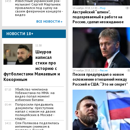
Известный украинский рок-
14:53
музыкант Сергей Мартынюк
провалился под сцену на
14 ноября 2018, 12:43 —
Мир
своем фееричном концерте -
​Австрийский “шпион”,
видео
подозреваемый в работе на
ВСЕ НОВОСТИ »
Россию, сделал неожиданное
признание
НОВОСТИ 18+
11:38
Шнуров
написал
стихи про
историю с
14 ноября 2018, 12:11 —
Россия
футболистами Мамаевым и
Песков предупредил о новом
Кокориным
осложнении отношений между
Россией и США: “Это не секрет”
Убийство чемпиона
07:10
Узбекистана по MMA: на
видео попал момент
избиения битами
Попросили предъявить
05:44
документы: преступник
напал с ножом на двоих
полицейских в Москве -
кадры
Оля Полякова поделилась
14:11
интимным снимком в
постели с Дашей