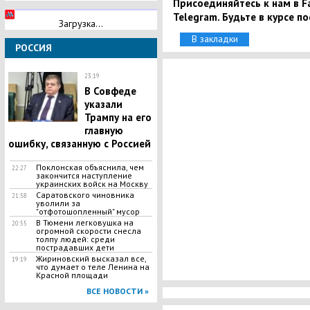
Присоединяйтесь к нам в Fa
Telegram. Будьте в курсе п
Загрузка...
В закладки
РОССИЯ
23:19
В Совфеде
указали
Трампу на его
главную
ошибку, связанную с Россией
Поклонская объяснила, чем
22:27
закончится наступление
украинских войск на Москву
Саратовского чиновника
21:58
уволили за
"отфотошопленный" мусор
​В Тюмени легковушка на
20:55
огромной скорости снесла
толпу людей: среди
пострадавших дети
Жириновский высказал все,
19:19
что думает о теле Ленина на
Красной площади
ВСЕ НОВОСТИ »