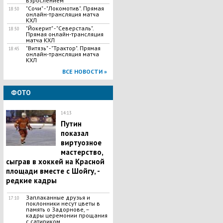
взрослением
"Сочи" - "Локомотив". Прямая
18:50
онлайн-трансляция матча
КХЛ
"Йокерит" - "Северсталь".
18:50
Прямая онлайн-трансляция
матча КХЛ
"Витязь" - "Трактор". Прямая
18:45
онлайн-трансляция матча
КХЛ
ВСЕ НОВОСТИ »
ФОТО
14:13
Путин
показал
виртуозное
мастерство,
сыграв в хоккей на Красной
площади вместе с Шойгу, -
редкие кадры
Заплаканные друзья и
17:10
поклонники несут цветы в
память о Задорнове, –
кадры церемонии прощания
с сатириком