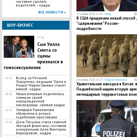
заставил сделать
водителей, – кадры
ВСЕ НОВОСТИ »
14 ноября 2018, 15:45 —
Мир
​В США придумали новый способ 
"сдерживания" России -
ШОУ-БИЗНЕС
подробности
17:30
Сын Уилла
Смита со
сцены
признался в
гомосексуализме
Вслед за Региной
19:24
14 ноября 2018, 13:27 —
Наука и техника
Тодоренко: ведущая "Орла и
​Удивительная находка в Китае: 
Решки" Мария Гамаюн станет
мамой - кадры
Поднебесной нашли вторую ар
Нюша впервые поделилась
легендарных терракотовых вои
18:18
снимком своей
новорожденной
наследницы - свежие кадры
Земфира Рамазанова
16:23
объявлена в розыск
судебными приставами
Дочь Пескова стала главной
17:58
звездой фэшн-шоу, составив
конкуренцию Алле-Виктории
Киркоровой, - кадры