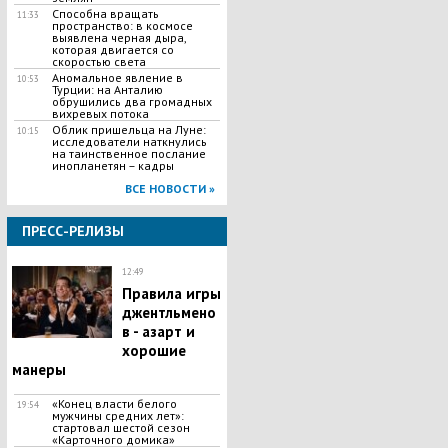
Способна вращать
11:33
пространство: в космосе
выявлена черная дыра,
которая двигается со
скоростью света
Аномальное явление в
10:53
Турции: на Анталию
обрушились два громадных
вихревых потока
Облик пришельца на Луне:
10:15
исследователи наткнулись
на таинственное послание
инопланетян – кадры
ВСЕ НОВОСТИ »
ПРЕСС-РЕЛИЗЫ
12:49
Правила игры
джентльмено
в - азарт и
хорошие
манеры
«Конец власти белого
19:54
мужчины средних лет»:
стартовал шестой сезон
«Карточного домика»