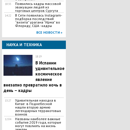
Появились кадры массовой
18:35
эвакуации людей из
торговых центров Сургута
В Сети появилась Іnstagram-
14:22
подборка последствий
“визита” урагана “Ирма” во
Флориду, США - кадры
ВСЕ НОВОСТИ »
НАУКА И ТЕХНИКА
18:19
В Испании
удивительное
космическое
явление
внезапно превратило ночь в
день – кадры
​Удивительная находка в
13:27
Китае: в Поднебесной
нашли вторую армию
легендарных терракотовых
воинов
Названы наиболее важные
12:04
события 2019 года, которые
могут повлиять на жизнь
землян