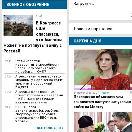
Загрузка...
ВОЕННОЕ ОБОЗРЕНИЕ
21:05
В Конгрессе
США
Новости партнеров
опасаются,
что Америка
КАРТИНА ДНЯ
может "не потянуть" войну с
Россией
Стали известны
19:46
невероятные способности
новейшего российского
истребителя Су-57
Агрессивная милитаризация
15:14
Украины: у Порошенко хотят
увеличить оборонный
бюджет
​Американских военных
11:38
14 ноября 2018, 22:27 —
Россия
оснастят боевыми лазерами
Поклонская объяснила, чем
– в Пентагоне сделали
закончится наступление украинс
важное заявление
войск на Москву
В США новая
10:30
авиакатастрофа: разбился
сверхзвуковой самолет
американских ВВС – есть
жертвы
ВСЕ НОВОСТИ »