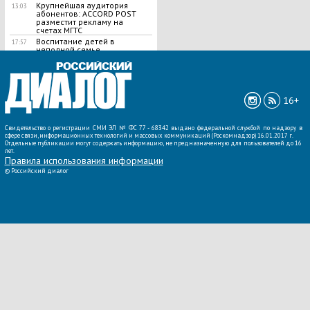
Крупнейшая аудитория
13:03
абонентов: ACCORD POST
разместит рекламу на
счетах МГТС
Воспитание детей в
17:57
неполной семье
ВСЕ НОВОСТИ »
16+
Свидетельство о регистрации СМИ ЭЛ № ФС 77 - 68342 выдано федеральной службой по надзору в
сфере связи, информационных технологий и массовых коммуникаций (Роскомнадзор) 16.01.2017 г.
Отдельные публикации могут содержать информацию, не предназначенную для пользователей до 16
лет.
Правила использования информации
©
Российский диалог