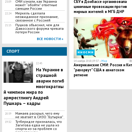
СМИ узнали, как Украина
СБУ в Донбассе организовала
23:09
может “обойти” ответные
циничные провокации против
санкции России
мирных жителей: в МГБ ДНР
Меркель сделала
22:24
сделали важное заявление
неожиданное признание,
связанное с Россией
Пушков объяснил, чем для
21:15
Давосского форума чревата
потеря России
ВСЕ НОВОСТИ »
СПОРТ
иносми
14 ноября 2018, 09:37 —
Мир
22:45
Американские СМИ: Россия и Ки
На Украине в
"разорвут" США в азиатском
страшной
регионе
аварии погиб
многократны
й чемпион мира по
армрестлингу Андрей
Пушкарь – кадры
Мамаев раскрыл, чего ему
20:59
не хватает в СИЗО “Бутырка”
Тутберидзе призналась, что
19:32
Загитова едва не ушла из
спорта из-за проблем со