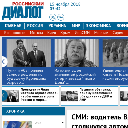
15 ноября 2018
05:42
ГЛАВНАЯ
РОССИЯ
УКРАИНА
МИР
ЭКОНОМИКА
ВОЕН
Все новости
Москва
Киев
Крым
ИноСМИ
Мнение
Сирия
Путин и Абэ приняли
Из жизни ушел
​Удивительная
важное решение по
знаменитый российский
Китае: в Подн
будущему Курильских
актер и звезда "Тихого
нашли вторую 
острово...
Дона" ...
Президенту Чили
Пушилин объяснил,
хватило одного слова,
почему невозможно
чтобы описать роль
объединение ДНР и
России в миро...
ЛНР
ХРОНИКА
СМИ: водитель В
09:34
"
столкнулся авто