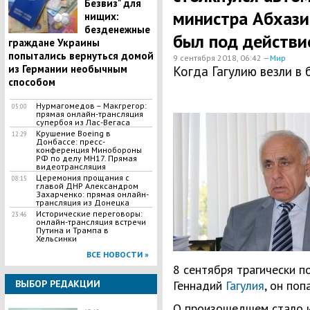
Безвиз" для
министра Абхазии
нищих:
безденежные
был под действи
граждане Украины
попытались вернуться домой
9 сентября 2018, 06:42 —
Мир
из Германии необычным
Когда Гагулию везли в 
способом
Нурмагомедов – Макгрегор:
05:00
прямая онлайн-трансляция
супербоя из Лас-Вегаса
Крушение Boeing в
12:29
Донбассе: пресс-
конференция Минобороны
РФ по делу МН17. Прямая
видеотрансляция
Церемония прощания с
08:15
главой ДНР Александром
Захарченко: прямая онлайн-
трансляция из Донецка
Исторические переговоры:
23:46
онлайн-трансляция встречи
Путина и Трампа в
Хельсинки
ВСЕ НОВОСТИ »
8 сентября трагически п
ВЫБОР РЕДАКЦИИ
Геннадий
Гагулия
, он поп
О произошедшем стало из