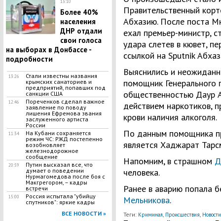
13:10
Правительственный корте
Более 40%
Абхазию. После поста М
населения
ДНР отдали
ехал премьер-министр, с
свои голоса
удара слетев в кювет, пе
на выборах в Донбассе -
ссылкой на Sputnik Абхаз
подробности
Выяснились и неожиданн
Стали известны названия
13:26
помощник Генерального п
крымских санаториев и
предприятий, попавших под
общественностью Даур А
санкции США
Пореченков сделал важное
12:46
действием наркотиков, пр
заявление по поводу
лишения Ефремова звания
крови наличия алкоголя.
заслуженного артиста
России
По данным помощника п
На Кубани сохраняется
11:34
режим ЧС: РЖД постепенно
является Хаджарат Тарсм
возобновляет
железнодорожное
сообщение
Напомним, в страшном
Д
Путин высказал все, что
20:59
думает о поведении
человека.
Нурмагомедова после боя с
Макгрегором, – кадры
Ранее в аварию попала б
встречи
Россия испытала "убийцу
15:00
Мельникова
.
спутников": яркие кадры
ВСЕ НОВОСТИ »
Теги:
,
,
Криминал
Происшествия
Новости