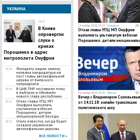
УКРАИНА
23:27
14 ноября 2018, 20:15 —
Украина
В Киеве
Отказ главы УПЦ МП Онуфрия
опровергли
выполнять ультиматум взбесил
слухи о
Порошенко: детали эмоциональ
криках
беседы
Порошенко в адрес
митрополита Онуфрия
Филарету нашли замену:
23:14
названа кандидатура на
пост главы автокефальной
церкви от Киевского
патриархата
В ЦИК ЛНР поставили точку
20:58
в выборах и объявили
14 ноября 2018, 19:00 —
Россия
нового главу республики
Вечер с Владимиром Соловьевы
Отказ главы УПЦ МП
20:15
от 14.11.18: онлайн-трансляция
Онуфрия выполнять
политического шоу
ультиматум взбесил
Порошенко: детали
эмоциональной беседы
Стало известно, когда будет
18:52
создана украинская
автокефальная церковь
ВСЕ НОВОСТИ »