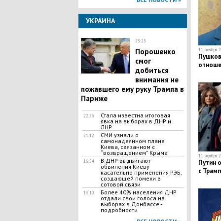
УКРАИНА
23:23
Порошенко
11 ноября 2
Пушков
смог
отноше
добиться
внимания не
пожавшего ему руку Трампа в
Париже
Стала известна итоговая
22:23
явка на выборах в ДНР и
ЛНР
СМИ узнали о
21:12
самонадеянном плане
Киева, связанном с
“возвращением” Крыма
11 ноября 2
В ДНР выдвигают
16:54
Путин 
обвинения Киеву
с Трам
касательно применения РЭБ,
создающей помехи в
сотовой связи
Более 40% населения ДНР
13:10
отдали свои голоса на
выборах в Донбассе -
подробности