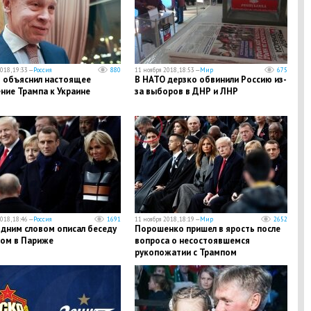
018, 19:33 —
Россия
880
11 ноября 2018, 18:53 —
Мир
675
 объяснил настоящее
В НАТО дерзко обвинили Россию из-
ние Трампа к Украине
за выборов в ДНР и ЛНР
018, 18:46 —
Россия
1691
11 ноября 2018, 18:19 —
Мир
2652
одним словом описал беседу
Порошенко пришел в ярость после
пом в Париже
вопроса о несостоявшемся
рукопожатии с Трампом