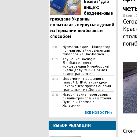
Безвиз" для
чет
нищих:
безденежные
8 сентя
граждане Украины
Сегод
попытались вернуться домой
Крас
из Германии необычным
столк
способом
погиб
Нурмагомедов – Макгрегор:
05:00
прямая онлайн-трансляция
супербоя из Лас-Вегаса
Крушение Boeing в
12:29
Донбассе: пресс-
конференция Минобороны
РФ по делу МН17. Прямая
видеотрансляция
Церемония прощания с
08:15
главой ДНР Александром
Захарченко: прямая онлайн-
трансляция из Донецка
Исторические переговоры:
23:46
онлайн-трансляция встречи
Путина и Трампа в
Хельсинки
ВСЕ НОВОСТИ »
ВЫБОР РЕДАКЦИИ
Стоит