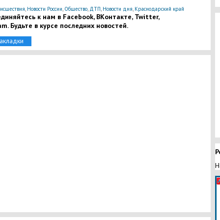
исшествия
,
Новости России
,
Общество
,
ДТП
,
Новости дня
,
Краснодарский край
диняйтесь к нам в Facebook, ВКонтакте, Twitter,
am. Будьте в курсе последних новостей.
закладки
Р
Н