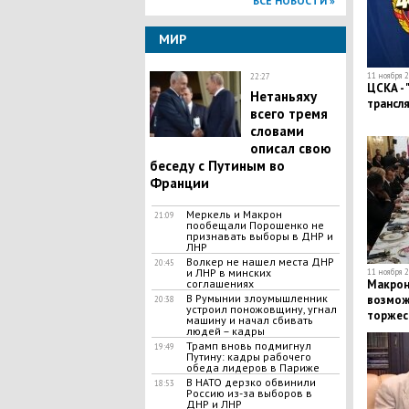
ВСЕ НОВОСТИ »
МИР
11 ноября 2
22:27
ЦСКА - 
Нетаньяху
трансля
всего тремя
словами
описал свою
беседу с Путиным во
Франции
Меркель и Макрон
21:09
пообещали Порошенко не
признавать выборы в ДНР и
ЛНР
Волкер не нашел места ДНР
20:45
и ЛНР в минских
11 ноября 2
соглашениях
Макрон
В Румынии злоумышленник
возмож
20:38
устроил поножовщину, угнал
торжес
машину и начал сбивать
людей – кадры
Трамп вновь подмигнул
19:49
Путину: кадры рабочего
обеда лидеров в Париже
В НАТО дерзко обвинили
18:53
Россию из-за выборов в
ДНР и ЛНР