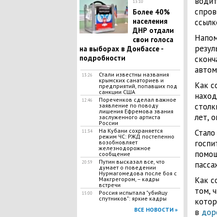
водит
13:10
спров
Более 40%
населения
ссылко
ДНР отдали
Напом
свои голоса
резул
на выборах в Донбассе -
подробности
сконч
автом
Стали известны названия
13:26
крымских санаториев и
Как с
предприятий, попавших под
санкции США
наход
Пореченков сделал важное
12:46
столк
заявление по поводу
лишения Ефремова звания
лет, 
заслуженного артиста
России
На Кубани сохраняется
Стало
11:34
режим ЧС: РЖД постепенно
госпи
возобновляет
железнодорожное
помощ
сообщение
Путин высказал все, что
20:59
пасса
думает о поведении
Нурмагомедова после боя с
Как с
Макгрегором, – кадры
встречи
том, 
Россия испытала "убийцу
15:00
спутников": яркие кадры
котор
ВСЕ НОВОСТИ »
в
дор