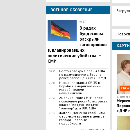
ВОЕННОЕ ОБОЗРЕНИЕ
Загрузк
09:37
В рядах
бундесвера
Новост
раскрыли
заговорщико
КАРТИ
в, планировавших
политические убийства, –
СМИ
Болтон раскрыл планы США
10:35
по размещению в Европе
ракет, запрещенных ДРСМД
NI оценил шансы СУ-35 в
21:41
борьбе с американскими
сюж
истребителями-
невидимками
11 ноября 2
Американские СМИ: новое
21:37
Меркел
поколение российских ракет
класса "воздух - воздух" -
Пороше
"кошмар" для ВВС США
в ДНР 
Жители Донецка сообщили
21:19
о громком взрыве в центре
города – первые
подробности
ВСЕ НОВОСТИ »