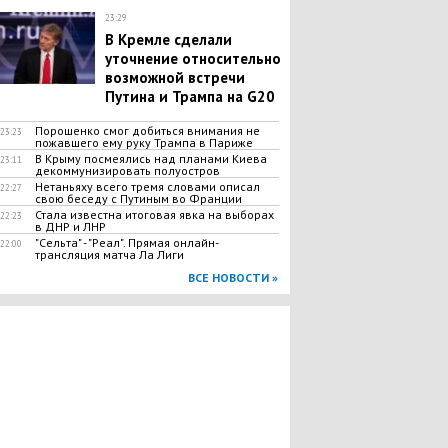
23:29
В Кремле сделали
уточнение относительно
возможной встречи
Путина и Трампа на G20
Порошенко смог добиться внимания не
23:23
пожавшего ему руку Трампа в Париже
В Крыму посмеялись над планами Киева
23:11
декоммунизировать полуостров
Нетаньяху всего тремя словами описал
22:27
свою беседу с Путиным во Франции
Стала известна итоговая явка на выборах
22:23
в ДНР и ЛНР
"Сельта" - "Реал". Прямая онлайн-
22:00
трансляция матча Ла Лиги
ВСЕ НОВОСТИ »