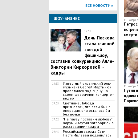
ВСЕ НОВОСТИ »
ШОУ-БИЗНЕС
11 ноября 2
Петрос
встрече
17:58
смерти
Дочь Пескова
стала главной
звездой
фэшн-шоу,
составив конкуренцию Алле-
Виктории Киркоровой, -
кадры
Известный украинский рок-
14:53
11 ноября 2
музыкант Сергей Мартынюк
Путин и
провалился под сцену на
своем фееричном концерте -
одним 
видео
Париж
Светлана Лобода
19:05
призналась, что если бы не
операция, она осталась бы
без почки
​"На паузу поставим любовь":
17:02
Варум и Агутин заговорили о
расставании - кадры
Российская звезда Сети
09:45
Настя Ивлеева поделилась