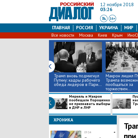
12 ноября 2018
03:26
ГЛАВНАЯ
РОССИЯ
УКРАИНА
МИР
Все новости
Москва
Киев
Крым
Ино
Трамп вновь подмигнул
Макрон лишил Пу
Путину: кадры рабочего
Трампа возможн
обеда лидеров в Пари...
пообщаться за
торжествен...
Меркель и Макрон
Пу
пообещали Порошенко
на
не признавать выборы
Тр
в ДНР и ЛНР
ХРОНИКА
​Тр
09:34
"
при