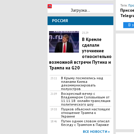
Теги:
Про
Загрузка...
Присое
Telegr
РОССИЯ
В 
23:29
В Кремле
сделали
уточнение
относительно
возможной встречи Путина и
Трампа на G20
В Крыму посмеялись над
23:11
планами Киева
декоммунизировать
полуостров
Воскресный вечер с
21:09
Владимиром Соловьевым от
11.11.18: онлайн-трансляция
политического шоу
Пушков объяснил настоящее
19:33
отношение Трампа к
Украине
Путин одним словом описал
18:46
беседу с Трампом в Париже
ВСЕ НОВОСТИ »