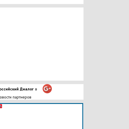
оссийский Диалог
в
овости партнеров