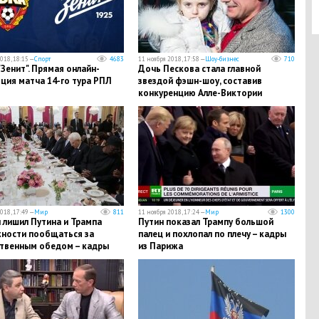
018, 18:15 —
Спорт
4683
11 ноября 2018, 17:58 —
Шоу-бизнес
710
"Зенит". Прямая онлайн-
Дочь Пескова стала главной
ция матча 14-го тура РПЛ
звездой фэшн-шоу, составив
конкуренцию Алле-Виктории
Киркоровой, - кадры
018, 17:49 —
Мир
811
11 ноября 2018, 17:24 —
Мир
1300
 лишил Путина и Трампа
Путин показал Трампу большой
ности пообщаться за
палец и похлопал по плечу – кадры
твенным обедом – кадры
из Парижа