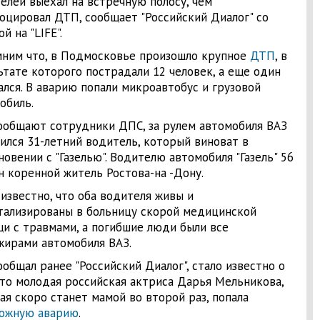
елей выехал на встречную полосу, чем
оцировал ДТП, сообщает "Российский Диалог" со
й на "LIFE".
ним что, в Подмосковье произошло крупное
ДТП
, в
ьтате которого пострадали 12 человек, а еще один
ался. В аварию попали микроавтобус и грузовой
обиль.
ообщают сотрудники ДПС, за рулем автомобиля ВАЗ
ился 31-летний водитель, который виноват в
новении с "Газелью". Водителю автомобиля "Газель" 56
он коренной житель Ростова-на -Дону.
 известно, что оба водителя живы и
тализированы в больницу скорой медицинской
и с травмами, а погибшие люди были все
жирами автомобиля ВАЗ.
ообщал ранее "Российский Диалог", стало известно о
что молодая российская актриса Дарья Мельникова,
ая скоро станет мамой во второй раз, попала
ожную аварию
.