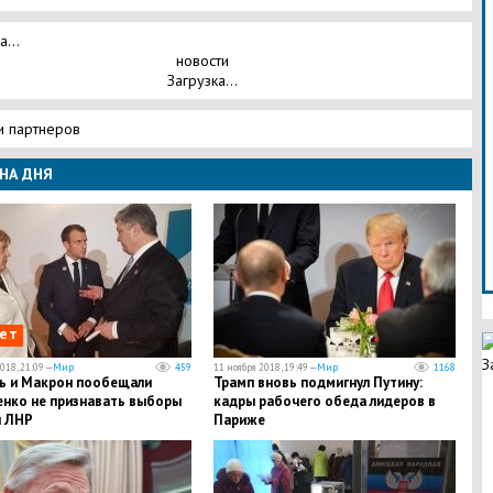
а...
новости
Загрузка...
и партнеров
НА ДНЯ
ет
З
018, 21:09 —
Мир
459
11 ноября 2018, 19:49 —
Мир
1168
ь и Макрон пообещали
Трамп вновь подмигнул Путину:
нко не признавать выборы
кадры рабочего обеда лидеров в
и ЛНР
Париже