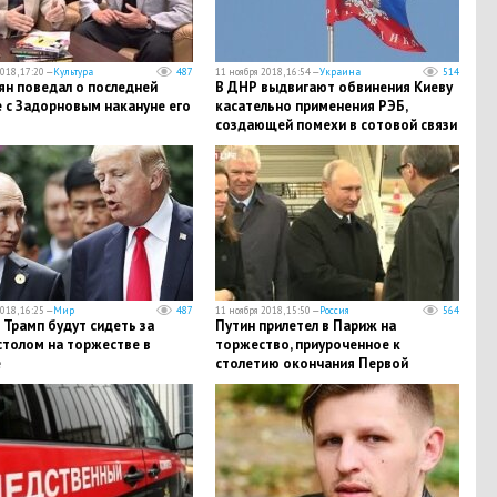
018, 17:20 —
Культура
487
11 ноября 2018, 16:54 —
Украина
514
ян поведал о последней
В ДНР выдвигают обвинения Киеву
 с Задорновым накануне его
касательно применения РЭБ,
создающей помехи в сотовой связи
018, 16:25 —
Мир
487
11 ноября 2018, 15:50 —
Россия
564
 Трамп будут сидеть за
Путин прилетел в Париж на
столом на торжестве в
торжество, приуроченное к
е
столетию окончания Первой
мировой войны, - видео