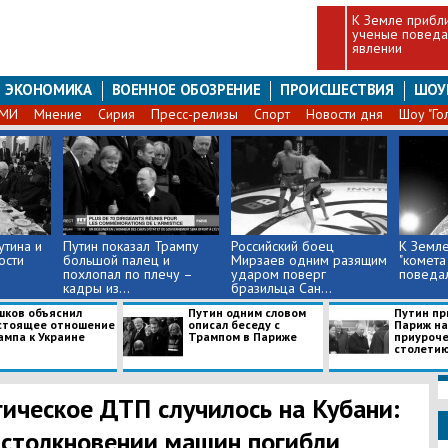
К Земле прибли
ученые поведа
явлении
ЭКОНОМИКА
ВОЕННОЕ ОБОЗРЕНИЕ
ПРОИСШЕСТВИЯ
ШОУ
СМИ
Мнение
Сирия
Пресс-релизы
Спорт
Новости дня
Шоу "Го
тина и
Путин показал Трампу
Российский боец
К Земле
ости
большой палец и
Мирзаев одним разящим
"комета
похлопал по плечу –
ударом поверг
поведал
кадры из...
бразильца Сан...
шков объяснил
Путин одним словом
Путин пр
стоящее отношение
описал беседу с
Париж на
ампа к Украине
Трампом в Париже
приуроче
столетию
агическое ДТП случилось на Кубани:
 столкновении машин погибли