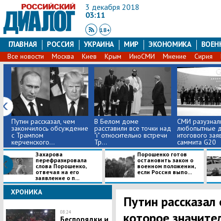
3 декабря 2018
03:11
18+
ГЛАВНАЯ
РОССИЯ
УКРАИНА
МИР
ЭКОНОМИКА
ВОЕН
Все новости
Москва
Киев
Крым
ИноСМИ
Мнение
Сирия
Путин рассказал, чем
В Белом доме
СМИ разузнал
закончилось обсуждение
расставили все точки над
любопытные д
с Трампом
"і" относительно встречи
итогового зая
керченского...
Тр...
саммита G20
Захарова
Порошенко готов
перефразировала
остановить закон о
слова Порошенко,
военном положении,
отвечая на его
если Россия выпо...
заявление о п...
ХРОНИКА
Путин рассказал
08:24
которое значите
Беспорядки и