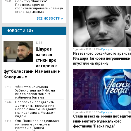
Солистку "Винтажа"
09:45
Плетнева срочно
госпитализировали - певица
стала задыхаться
ВСЕ НОВОСТИ »
НОВОСТИ 18+
11:38
Шнуров
2 декабря 2018, 12:19 —
Культура
Известного российского артист
написал
Ильдара Тагирова пограничники
стихи про
впустили на Украину
историю с
футболистами Мамаевым и
Кокориным
Убийство чемпиона
07:10
Узбекистана по MMA: на
видео попал момент
избиения битами
Попросили предъявить
05:44
документы: преступник
напал с ножом на двоих
полицейских в Москве -
2 декабря 2018, 10:52 —
Культура
кадры
​Стали известны имена победите
Оля Полякова поделилась
знаменитого музыкального
14:11
интимным снимком в
фестиваля "Песня года"
постели с Дашей