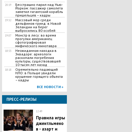
Бесстрашно парил над Нью-
20:19
Йорком: пассажир самолета
заметил гигантский корабль
пришельцев – кадры
Массовый мор среди
19:52
дельфинов-гринд: в Новой
Зеландии на берег
выбросились 80 особей
Монстр в лесу: во время
19:07
прогулки американец
сфотографировал
мифического минотавра
Неожиданная находка в
18:53
Эквадоре: археологи
раскопали погребения
культуры, существовавшей
10 тысяч лет назад
Стремительно падающий
18:18
НЛО: в Польше увидели
крушение горящего объекта
– кадры
ВСЕ НОВОСТИ »
ПРЕСС-РЕЛИЗЫ
12:49
Правила игры
джентльмено
в - азарт и