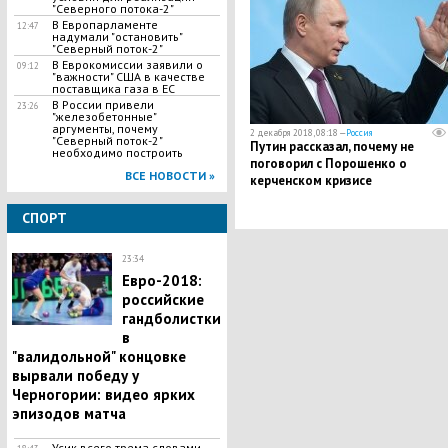
"Северного потока-2"
В Европарламенте
12:47
надумали "остановить"
"Северный поток-2"
В Еврокомиссии заявили о
09:12
"важности" США в качестве
поставщика газа в ЕС
В России привели
23:26
"железобетонные"
аргументы, почему
2 декабря 2018, 08:18 —
Россия
"Северный поток-2"
Путин рассказал, почему не
необходимо построить
поговорил с Порошенко о
ВСЕ НОВОСТИ »
керченском кризисе
СПОРТ
23:34
Евро-2018:
российские
гандболистки
в
"валидольной" концовке
вырвали победу у
Черногории: видео ярких
эпизодов матча
Усик всего трема словами