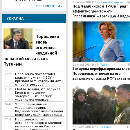
2 декабря 2018, 21:06 —
Военное обозрение
ВСЕ НОВОСТИ »
Под Челябинском Т-90 и “Град”
эффектно уничтожили
“противника” – зрелищные кадр
УКРАИНА
22:57
Порошенко
вновь
огорчился
неудачной
попыткой связаться с
Путиным
2 декабря 2018, 19:33 —
Россия
Захарова перефразировала слов
Порошенко, отвечая на его
Порошенко похвастался
22:26
кадрами с учений ВСУ и
заявление о планах РФ "захватит
призвал быть готовыми дать
Бердянск и Мариуполь
отпор "агрессору"
СМИ выяснили, что задумал
21:58
Киев в отношении
задержанных Россией
украинских моряков
"Порошенко лишил
20:44
украинцев родины", -
Кадыров прокомментировал
решение украинского главы
Порошенко готов
17:59
остановить закон о военном
положении, если Россия
2 декабря 2018, 17:59 —
Украина
выполнит ряд условий