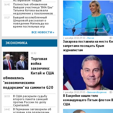
Астафьевой - кадры
Полностью обнаженная
16:42
бывшая участница "ВИА Гры"
Татьяна Котова вызвала
недоумение у поклонников
Бывший возлюбленный
15:27
Шнуровой рассказал о
поведении Матильды во
время постельных игр
ВСЕ НОВОСТИ »
2 декабря 2018, 09:50 —
Россия
Захарова поставила на место Ки
ЭКОНОМИКА
запретами посещать Крым
журналистам
11:32
Торговая
война
закончена:
Китай и США
обменялись
"экономическими
подарками" на саммите G20
2 декабря 2018, 09:03 —
Военное обозрение
В Бахрейне нашли тело
В США раскрыли судьбу
10:53
второго пакета санкций
командующего Пятым флотом 
против России по делу
США
Скрипалей
В Германии заговорили об
14:42
условии для реализации