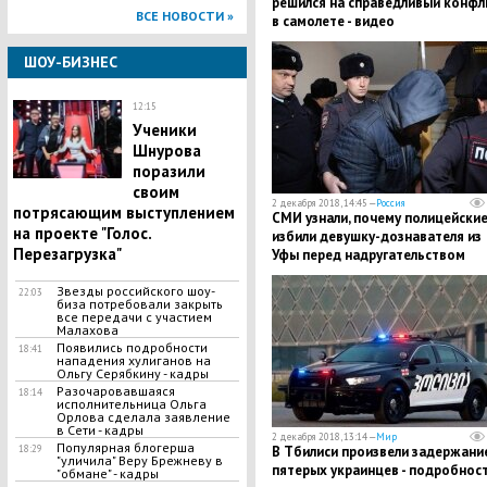
решился на справедливый конфл
ВСЕ НОВОСТИ »
в самолете - видео
ШОУ-БИЗНЕС
12:15
Ученики
Шнурова
поразили
своим
2 декабря 2018, 14:45 —
Россия
потрясающим выступлением
СМИ узнали, почему полицейски
на проекте "Голос.
избили девушку-дознавателя из
Перезагрузка"
Уфы перед надругательством
Звезды российского шоу-
22:03
биза потребовали закрыть
все передачи с участием
Малахова
Появились подробности
18:41
нападения хулиганов на
Ольгу Серябкину - кадры
Разочаровавшаяся
18:14
исполнительница Ольга
Орлова сделала заявление
в Сети - кадры
2 декабря 2018, 13:14 —
Мир
Популярная блогерша
18:29
​В Тбилиси произвели задержани
"уличила" Веру Брежневу в
пятерых украинцев - подробнос
"обмане" - кадры