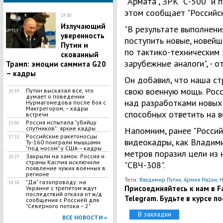
"Армата", ЗРК "С-500" и
этом сообщает "Российск
19:30
Излучающий
"В результате выполнен
уверенность
поступить новые, новей
Путин и
по тактико-техническим
скованный
зарубежные аналоги", - 
Трамп: эмоции саммита G20
– кадры
Он добавил, что наша с
свою военную мощь. Рос
Путин высказал все, что
20:59
думает о поведении
над разработками новых
Нурмагомедова после боя с
Макгрегором, – кадры
способных ответить на в
встречи
Россия испытала "убийцу
15:00
спутников": яркие кадры
Напомним, ранее "Росси
Российские ракетоносцы
17:52
видеокадры, как Владим
Ту-160 поиграли мышцами
"под носом" у США – кадры
метров поразил цели из 
Закрыли на замок: Россия и
20:27
страны Каспия исключили
"СВЧ-308".
появление чужих военных в
регионе
Теги:
,
,
Владимир Путин
Армия России
Н
"Да" газопроводу: на
10:50
Присоединяйтесь к нам в Fa
Украине с трепетом ждут
последствий отказа от ж/д
Telegram. Будьте в курсе п
сообщения с Россией для
"Северного потока – 2"
В закладки
ВСЕ НОВОСТИ »