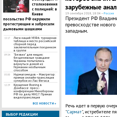
столкновения
зарубежные анал
с полицией: в
19 сентября 2018, 18:04 —
Россия
Киеве
Президент РФ Владими
посольство РФ окружили
протестующие и забросали
превосходстве нового
дымовыми шашками
западным.
Лига наций УЕФА: турнирная
15:17
таблица и место российской
сборной перед
заключительным поединком
в группе
"Безвиз" для нищих:
09:34
безденежные граждане
Украины попытались
вернуться домой из
Германии необычным
способом
Нурмагомедов – Макгрегор:
05:00
прямая онлайн-трансляция
супербоя из Лас-Вегаса
Крушение Boeing в
12:29
Донбассе: пресс-
конференция Минобороны
РФ по делу МН17. Прямая
видеотрансляция
ВСЕ НОВОСТИ »
Речь идет в первую очер
"
Сармат
", истребителе пя
ВЫБОР РЕДАКЦИИ