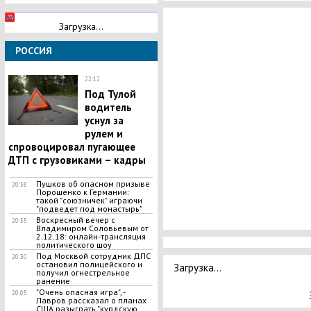
Загрузка...
РОССИЯ
22:12
Под Тулой
водитель
уснул за
рулем и
спровоцировал пугающее
ДТП с грузовиками – кадры
Пушков об опасном призыве
20:58
Порошенко к Германии:
такой "союзничек" играючи
"подведет под монастырь"
Воскресный вечер с
20:55
Владимиром Соловьевым от
2.12.18: онлайн-трансляция
политического шоу
Под Москвой сотрудник ДПС
20:30
остановил полицейского и
Загрузка...
получил огнестрельное
ранение
"Очень опасная игра", -
20:05
Лавров рассказал о планах
США разыграть "курдскую