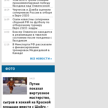
18:43
прокомментировал победу
Гвоздика над Стивенсоном
Черчесов и Дзюба оценили
18:29
соперников России в отборе
к Евро-2020
​Стали известны соперники
16:09
сборной РФ по футболу по
отборочному турниру
Евро-2020 - кадры
Боксер Стивенсон находится
14:50
в реанимации в тяжелом
состоянии после поединка с
Гвоздиком
В Минспорта РФ рассказали
12:20
о финансировании
тренировок Медведевой в
Канаде
ВСЕ НОВОСТИ »
ФОТО
14:13
Путин
показал
виртуозное
мастерство,
сыграв в хоккей на Красной
площади вместе с Шойгу, -