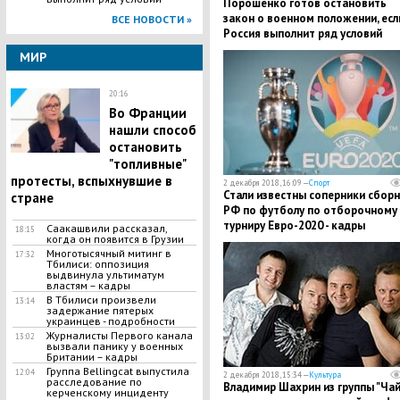
Порошенко готов остановить
закон о военном положении, есл
ВСЕ НОВОСТИ »
Россия выполнит ряд условий
МИР
20:16
Во Франции
нашли способ
остановить
"топливные"
протесты, вспыхнувшие в
2 декабря 2018, 16:09 —
Спорт
​Стали известны соперники сбор
стране
РФ по футболу по отборочному
турниру Евро-2020 - кадры
Саакашвили рассказал,
18:15
когда он появится в Грузии
Многотысячный митинг в
17:32
Тбилиси: оппозиция
выдвинула ультиматум
властям – кадры
​В Тбилиси произвели
13:14
задержание пятерых
украинцев - подробности
Журналисты Первого канала
13:02
вызвали панику у военных
Британии – кадры
Группа Bellingcat выпустила
12:04
2 декабря 2018, 15:34 —
Культура
расследование по
​Владимир Шахрин из группы "Ча
керченскому инциденту