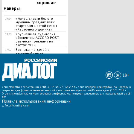
хорошие
манеры
«Конец власти белого
19:54
мужчины средних лет»:
стартовал шестой сезон
«Карточного домика»
Крупнейшая аудитория
13:03
абонентов: ACCORD POST
разместит рекламу на
счетах МГТС
Воспитание детей в
17:57
неполной семье
ВСЕ НОВОСТИ »
18+
Свидетельство о регистрации СМИ ЭЛ № ФС 77 - 68342 выдано федеральной службой по надзору в
сфере связи, информационных технологий и массовых коммуникаций (Роскомнадзор) 16.01.2017 г.
Отдельные публикации могут содержать информацию, не предназначенную для пользователей до 16
лет.
Правила использования информации
©
Российский диалог