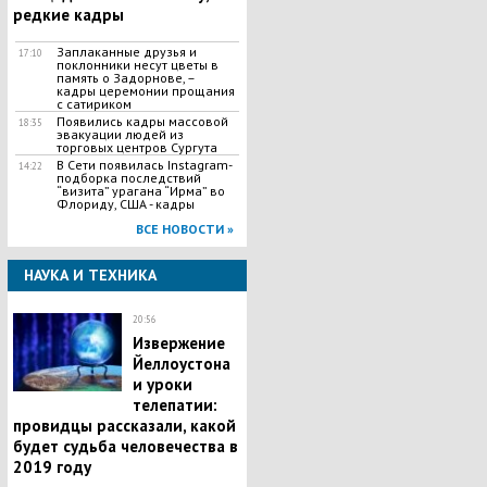
редкие кадры
Заплаканные друзья и
17:10
поклонники несут цветы в
память о Задорнове, –
кадры церемонии прощания
с сатириком
Появились кадры массовой
18:35
эвакуации людей из
торговых центров Сургута
В Сети появилась Іnstagram-
14:22
подборка последствий
“визита” урагана “Ирма” во
Флориду, США - кадры
ВСЕ НОВОСТИ »
НАУКА И ТЕХНИКА
20:56
Извержение
Йеллоустона
и уроки
телепатии:
провидцы рассказали, какой
будет судьба человечества в
2019 году