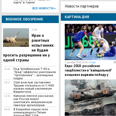
карту" в Сирии
Новости партнеров
ВСЕ НОВОСТИ »
КАРТИНА ДНЯ
ВОЕННОЕ ОБОЗРЕНИЕ
21:40
Иран о
ракетных
испытаниях:
не будем
просить разрешение ни у
одной страны
2 декабря 2018, 23:34 —
Спорт
Евро-2018: российские
Под Челябинском Т-90 и
21:06
гандболистки в "валидольной"
“Град” эффектно уничтожили
концовке вырвали победу у
“противника” – зрелищные
кадры
Черногории: видео ярких эпизо
США внаглую заставляют
14:17
матча
Турцию отказаться от С-400:
назван новый ультиматум
Вашингтона
National Interest рассказал,
12:41
как Россия может
уничтожать американскую
тяжелую артиллерию
В Бахрейне нашли тело
09:03
командующего Пятым
флотом ВМС США