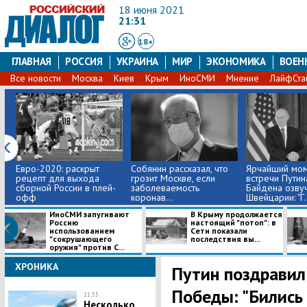
18 июня 2021
21:31
18+
ГЛАВНАЯ
РОССИЯ
УКРАИНА
МИР
ЭКОНОМИКА
ВОЕН
Все новости
Москва
Киев
Крым
ИноСМИ
Мнение
ЛайфСта
Евро-2020: раскрыт
Собянин рассказал, что
Ярчайший мо
рецепт для выхода
грозит Москве, если
встречи Путин
сборной России в плей-
заболеваемость
Байдена озву
офф
коронав...
Швейцарии: "Г.
ИноСМИ запугивают
В Крыму продолжается
Россию
настоящий "потоп": в
использованием
Сети показали
"сокрушающего
последствия вы...
оружия" против С...
ХРОНИКА
Путин поздравил
Победы: "Бились 
11:55
Несколько