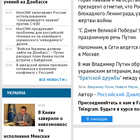
учений на Донбассе
президент отметил, что Ро
ИноСМИ запугивают Россию
блокадного Ленинграда, у
16:01
использованием
жертвы войны.
"сокрушающего оружия"
против С-400
ИноСМИ предрекают
"С Днем Великой Победы! У
14:30
проблемы для российской
техники из-за новейшего
праздничную речь Путин.
украинского "невидимого"
дрона
Напомним, в Сети ведется
"Войска Украины должны
13:33
зайти на Донбасс", – Путин
в Москве.
раскрыл план Киева после
встречи с Байденом
8 мая Владимир Путин обр
В шведской армии призвали
23:00
готовиться к военному
украинским ветеранам, вы
конфликту с Россией
"
братской дружбы
" между 
ВСЕ НОВОСТИ »
Теги:
,
,
Владимир Путин
Новости России
УКРАИНА
Автор -
Российский Диал
Присоединяйтесь к нам в Fa
09:09
Telegram. Будьте в курсе п
В Киеве
заверили о
В закладки
невозможнос
ти
исполнения Минских