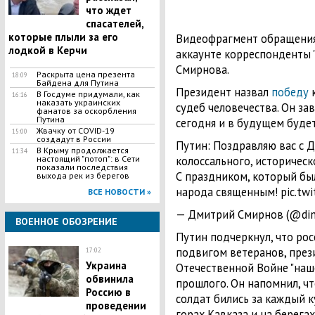
что ждет
спасателей,
которые плыли за его
Видеофрагмент обращения 
лодкой в Керчи
аккаунте корреспонденты
Смирнова.
Раскрыта цена презента
18:09
Байдена для Путина
Президент назвал
победу
к
В Госдуме придумали, как
16:16
наказать украинских
судеб человечества. Он за
фанатов за оскорбления
Путина
сегодня и в будущем буде
Жвачку от COVID-19
15:00
создадут в России
Путин: Поздравляю вас с 
В Крыму продолжается
11:34
настоящий "потоп": в Сети
колоссального, историческ
показали последствия
С праздником, который был
выхода рек из берегов
народа священным! pic.twi
ВСЕ НОВОСТИ »
— Дмитрий Смирнов (@dim
ВОЕННОЕ ОБОЗРЕНИЕ
Путин подчеркнул, что рос
подвигом ветеранов, през
17:02
Украина
Отечественной Войне "наше
обвинила
прошлого. Он напомнил, чт
Россию в
солдат бились за каждый к
проведении
горах Кавказа и на берега