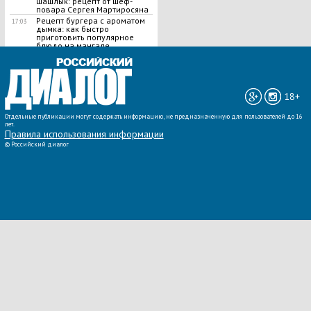
шашлык​: рецепт от шеф-
повара Сергея Мартиросяна
Рецепт бургера с ароматом
17:03
дымка: как быстро
приготовить популярное
блюдо на мангале
ВСЕ НОВОСТИ »
18+
Отдельные публикации могут содержать информацию, не предназначенную для пользователей до 16
лет.
Правила использования информации
©
Российский диалог