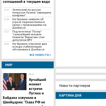
соглашений в текущем виде
Зеленский по-русски
17:17
попросил Путина "завершить
конфликт"
На Украине заявили об
11:16
угрозе падения Киева в
связи с провокациями на
Донбассе
Под возгласы "Позор"
17:27
"сильнейший человек
планеты" Вирастюк стал
депутатом ВРУ
На Украине озвучили два
14:41
исхода стабилизации
обстановки в Донбассе
ВСЕ НОВОСТИ »
МИР
09:37
Ярчайший
момент
Новости партнеров
встречи
Путина и
КАРТИНА ДНЯ
Байдена озвучили в
Швейцарии: "Глава РФ не