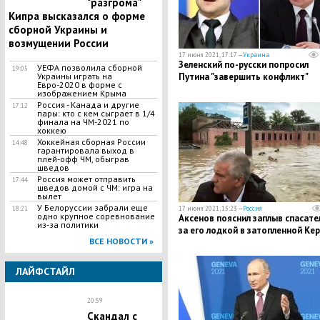
"разгрома"
Кипра высказался о форме
сборной Украины и
возмущении России
17 июня 2021, 17:17 —
Украина
Зеленский по-русски попросил
УЕФА позволила сборной
19:05
Украины играть на
Путина "завершить конфликт"
Евро-2020 в форме с
изображением Крыма
Россия - Канада и другие
17:12
пары: кто с кем сыграет в 1/4
финала на ЧМ-2021 по
хоккею
Хоккейная сборная России
14:48
гарантировала выход в
плей-офф ЧМ, обыграв
шведов
Россия может отправить
17:44
шведов домой с ЧМ: игра на
вылет
У Белоруссии забрали еще
18:21
17 июня 2021, 15:23 —
Россия
одно крупное соревнование
Аксенов пояснил заплыв спасате
из-за политики
за его лодкой в затопленной Ке
ВСЕ НОВОСТИ »
ЛАЙФСТАЙЛ
20:59
Скандал с