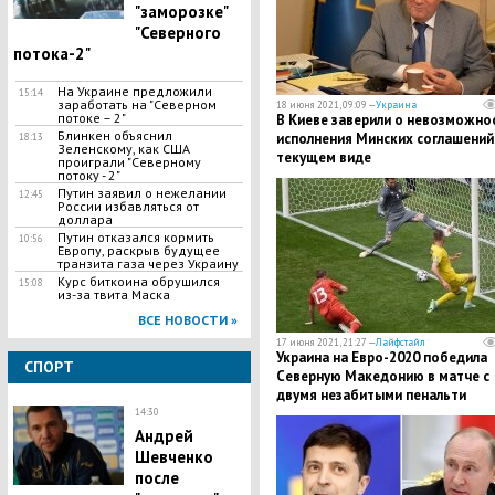
"заморозке"
"Северного
потока-2"
На Украине предложили
15:14
заработать на "Северном
18 июня 2021, 09:09 —
Украина
потоке – 2"
В Киеве заверили о невозможно
Блинкен объяснил
исполнения Минских соглашений
18:13
Зеленскому, как США
текущем виде
проиграли "Северному
потоку - 2"
Путин заявил о нежелании
12:45
России избавляться от
доллара
Путин отказался кормить
10:56
Европу, раскрыв будущее
транзита газа через Украину
Курс биткоина обрушился
15:08
из-за твита Маска
ВСЕ НОВОСТИ »
17 июня 2021, 21:27 —
Лайфстайл
Украина на Евро-2020 победила
СПОРТ
Северную Македонию в матче с
двумя незабитыми пенальти
14:30
Андрей
Шевченко
после