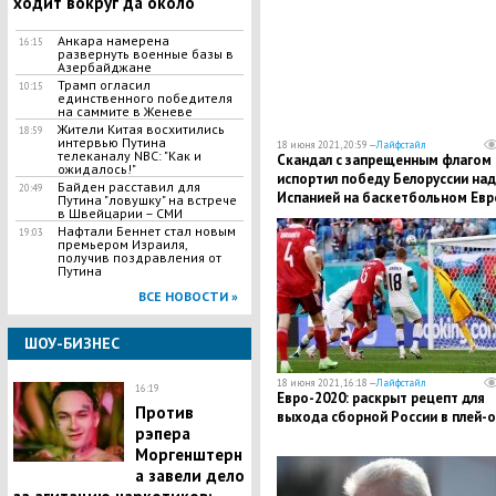
ходит вокруг да около"
Анкара намерена
16:15
развернуть военные базы в
Азербайджане
Трамп огласил
10:15
единственного победителя
на саммите в Женеве
Жители Китая восхитились
18:59
интервью Путина
18 июня 2021, 20:59 —
Лайфстайл
телеканалу NBC: "Как и
Скандал с запрещенным флагом
ожидалось!"
испортил победу Белоруссии над
Байден расставил для
20:49
Испанией на баскетбольном Евр
Путина "ловушку" на встрече
в Швейцарии – СМИ
Нафтали Беннет стал новым
19:03
премьером Израиля,
получив поздравления от
Путина
ВСЕ НОВОСТИ »
ШОУ-БИЗНЕС
18 июня 2021, 16:18 —
Лайфстайл
16:19
Евро-2020: раскрыт рецепт для
Против
выхода сборной России в плей-
рэпера
Моргенштерн
а завели дело