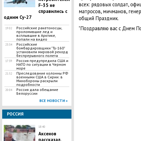
всех: рядовых солдат, офи
F-35 не
матросов, мичманов, генер
справились с
одним Су-27
общий Праздник.
"Поздравляю вас с Днем По
Российские ракетоносцы,
19:02
проломившие лед и
всплывшие в Арктике,
попали на видео
Российские
23:34
бомбардировщики "Ту-160"
установили мировой рекорд
беспрерывного полета
Россия предупредила США и
17:39
НАТО по ситуации в Черном
море
Преследование колонны РФ
21:52
военными США в Сирии: в
Минобороны раскрыли
подробности
Россия дала обещание
20:04
Белоруссии
ВСЕ НОВОСТИ »
РОССИЯ
18:40
Аксенов
рассказал,