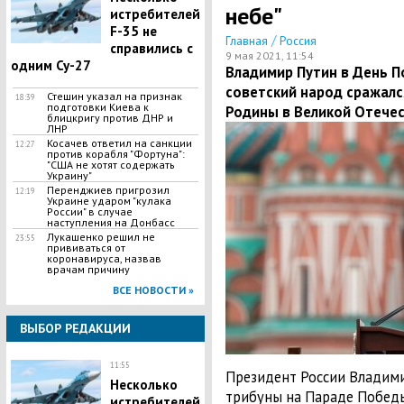
небе"
истребителей
F-35 не
/
Главная
Россия
справились с
9 мая 2021, 11:54
одним Су-27
Владимир Путин в День П
советский народ сражалс
Стешин указал на признак
18:39
подготовки Киева к
Родины в Великой Отечес
блицкригу против ДНР и
ЛНР
​Косачев ответил на санкции
12:27
против корабля "Фортуна":
"США не хотят содержать
Украину"
Перенджиев пригрозил
12:19
Украине ударом "кулака
России" в случае
наступления на Донбасс
Лукашенко решил не
23:55
прививаться от
коронавируса, назвав
врачам причину
ВСЕ НОВОСТИ »
ВЫБОР РЕДАКЦИИ
11:55
Президент России Владими
Несколько
трибуны на Параде Победы 
истребителей