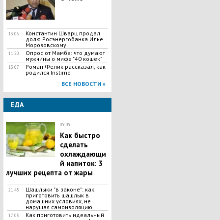
Константин Шварц продал
13:06
долю Росэнергобанка Илье
Морозовскому
Опрос от Мамба: что думают
11:20
мужчины о мифе "40 кошек"
Роман Фелик рассказал, как
13:07
родился Instime
ВСЕ НОВОСТИ »
ЕДА
09:09
Как быстро
сделать
охлаждающи
й напиток: 3
лучших рецепта от жары
Шашлыки "в законе": как
21:45
приготовить шашлык в
домашних условиях, не
нарушая самоизоляцию
Как приготовить идеальный
17:05