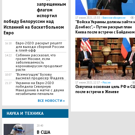
запрещенным
флагом
испортил
17 июня 2021, 13:33 —
Военное обозрение
победу Белоруссии над
"Войска Украины должны зайти 
Испанией на баскетбольном
Донбасс", – Путин раскрыл план
Киева после встречи с Байденом
Евро
Евро-2020: раскрыт рецепт
16:18
для выхода сборной России
в плей-офф
Собянин рассказал, что
14:22
грозит Москве, если
заболеваемость
коронавирусом продолжит
расти
"Всемогущую" Бузову
10:07
высмеял продюсер Фадеев
Украина на Евро-2020
17 июня 2021, 12:17 —
Россия
21:27
победила Северную
Озвучена основная цель РФ и С
Македонию в матче с двумя
после встречи в Женеве
незабитыми пенальти
ВСЕ НОВОСТИ »
НАУКА И ТЕХНИКА
20:40
В США