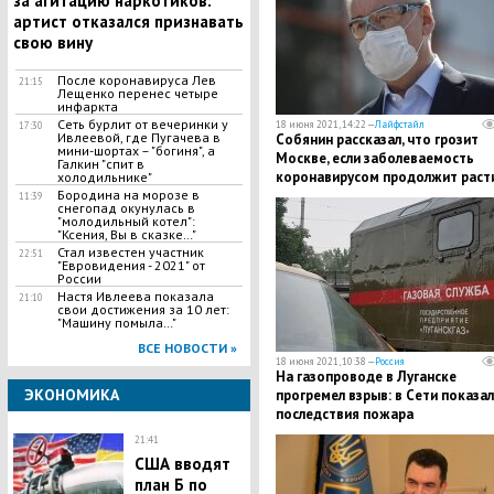
за агитацию наркотиков:
артист отказался признавать
свою вину
После коронавируса Лев
21:15
Лещенко перенес четыре
инфаркта
Сеть бурлит от вечеринки у
18 июня 2021, 14:22 —
Лайфстайл
17:30
Ивлеевой, где Пугачева в
Собянин рассказал, что грозит
мини-шортах – "богиня", а
Москве, если заболеваемость
Галкин "спит в
коронавирусом продолжит раст
холодильнике"
Бородина на морозе в
11:39
снегопад окунулась в
"молодильный котел":
"Ксения, Вы в сказке…"
Стал известен участник
22:51
"Евровидения - 2021" от
России
Настя Ивлеева показала
21:10
свои достижения за 10 лет:
"Машину помыла…"
ВСЕ НОВОСТИ »
18 июня 2021, 10:38 —
Россия
На газопроводе в Луганске
ЭКОНОМИКА
прогремел взрыв: в Сети показа
последствия пожара
21:41
США вводят
план Б по