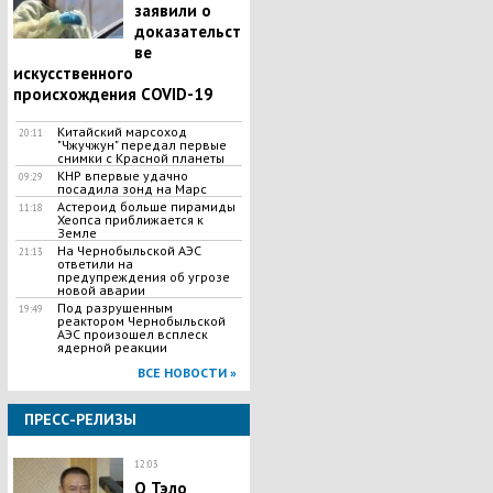
заявили о
доказательст
ве
искусственного
происхождения COVID-19
Китайский марсоход
20:11
"Чжучжун" передал первые
снимки с Красной планеты
КНР впервые удачно
09:29
посадила зонд на Марс
Астероид больше пирамиды
11:18
Хеопса приближается к
Земле
На Чернобыльской АЭС
21:13
ответили на
предупреждения об угрозе
новой аварии
Под разрушенным
19:49
реактором Чернобыльской
АЭС произошел всплеск
ядерной реакции
ВСЕ НОВОСТИ »
ПРЕСС-РЕЛИЗЫ
12:03
О Тэло