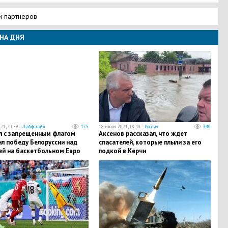
и партнеров
НА ДНЯ
21, 20:59 —
Лайфстайл
175
18 июня 2021, 18:40 —
Россия
340
л с запрещенным флагом
Аксенов рассказал, что ждет
л победу Белоруссии над
спасателей, которые плыли за его
ей на баскетбольном Евро
лодкой в Керчи