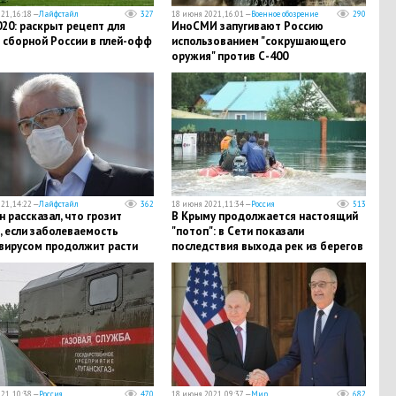
21, 16:18 —
Лайфстайл
327
18 июня 2021, 16:01 —
Военное обозрение
290
20: раскрыт рецепт для
ИноСМИ запугивают Россию
 сборной России в плей-офф
использованием "сокрушающего
оружия" против С-400
21, 14:22 —
Лайфстайл
362
18 июня 2021, 11:34 —
Россия
513
 рассказал, что грозит
В Крыму продолжается настоящий
, если заболеваемость
"потоп": в Сети показали
вирусом продолжит расти
последствия выхода рек из берегов
21, 10:38 —
Россия
470
18 июня 2021, 09:37 —
Мир
682