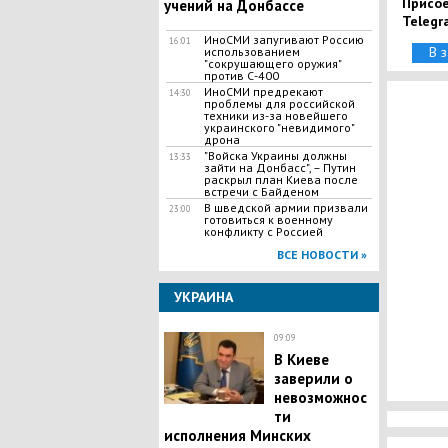
Присое
учений на Донбассе
Telegr
ИноСМИ запугивают Россию
16:01
В 
использованием
"сокрушающего оружия"
против С-400
ИноСМИ предрекают
14:30
проблемы для российской
техники из-за новейшего
украинского "невидимого"
дрона
"Войска Украины должны
13:33
зайти на Донбасс", – Путин
раскрыл план Киева после
встречи с Байденом
В шведской армии призвали
23:00
готовиться к военному
конфликту с Россией
ВСЕ НОВОСТИ »
УКРАИНА
09:09
В Киеве
заверили о
невозможнос
ти
исполнения Минских