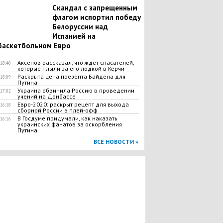
Скандал с запрещенным
флагом испортил победу
Белоруссии над
Испанией на
баскетбольном Евро
Аксенов рассказал, что ждет спасателей,
18:40
которые плыли за его лодкой в Керчи
Раскрыта цена презента Байдена для
18:09
Путина
Украина обвинила Россию в проведении
17:02
учений на Донбассе
Евро-2020: раскрыт рецепт для выхода
16:18
сборной России в плей-офф
В Госдуме придумали, как наказать
16:16
украинских фанатов за оскорбления
Путина
ВСЕ НОВОСТИ »