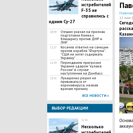
Пав
истребителей
F-35 не
Главная
справились с
12 мая 
одним Су-27
Сегодн
расска
Стешин указал на признак
18:39
Казан
подготовки Киева к
блицкригу против ДНР и
ЛНР
​Косачев ответил на санкции
12:27
против корабля "Фортуна":
"США не хотят содержать
Украину"
Перенджиев пригрозил
12:19
Украине ударом "кулака
России" в случае
наступления на Донбасс
Лукашенко решил не
23:55
прививаться от
коронавируса, назвав
врачам причину
ВСЕ НОВОСТИ »
ВЫБОР РЕДАКЦИИ
Основа
11:55
аккаун
Несколько
истребителей