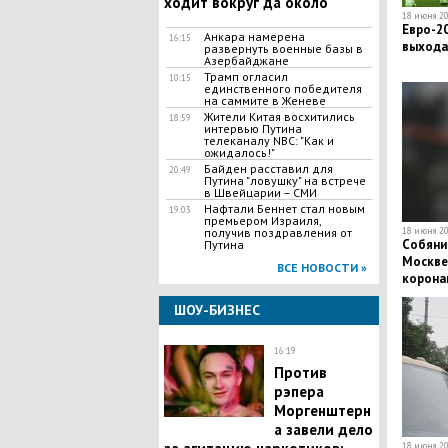
ходит вокруг да около"
18 июня 20
Евро-20
Анкара намерена
16:15
выхода
развернуть военные базы в
Азербайджане
Трамп огласил
10:15
единственного победителя
на саммите в Женеве
Жители Китая восхитились
18:59
интервью Путина
телеканалу NBC: "Как и
ожидалось!"
Байден расставил для
20:49
Путина "ловушку" на встрече
в Швейцарии – СМИ
Нафтали Беннет стал новым
19:03
премьером Израиля,
получив поздравления от
18 июня 20
Собянин
Путина
Москве
ВСЕ НОВОСТИ »
корона
ШОУ-БИЗНЕС
16:19
Против
рэпера
Моргенштерн
а завели дело
18 июня 20