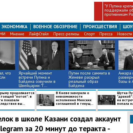
"У Путина крепк
поддержали об
противникам Ро
ЭКОНОМИКА
ВОЕННОЕ ОБОЗРЕНИЕ
ПРОИСШЕСТВИЯ
ШОУ
СМИ
Мнение
ЛайфСтайл
Пресс-релизы
Спорт
Пресса
Новости
л, что
Ярчайший момент
Путин после саммита в
Анкара
сли
встречи Путина и
Женеве раскрыл
разверн
Байдена озвучили в
реальный образ
базы в
Швейцарии: "Г...
Байдена
Крыму продолжается
В Киеве заверили о
Шутка Пу
стоящий "потоп": в
невозможности
"дракой"
ти показали
исполнения Минских
на встре
ледствия вы...
соглашений в текущ...
попала на 
релок в школе Казани создал аккаунт
elegram за 20 минут до теракта -