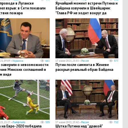
проводе в Луганске
Ярчайший момент встречи Путина и
ел взрыв: в Сети показали
Байдена озвучили в Швейцарии:
ствия пожара
"Глава РФ не ходит вокруг да
около"
21, 09:09 —
Украина
661
17 июня 2021, 23:55 —
Россия
577
е заверили о невозможности
Путин после саммита в Женеве
ения Минских соглашений в
раскрыл реальный образ Байдена
м виде
21, 21:27 —
Лайфстайл
535
17 июня 2021, 19:42 —
Россия
712
 на Евро-2020 победила
Шутка Путина над "дракой"