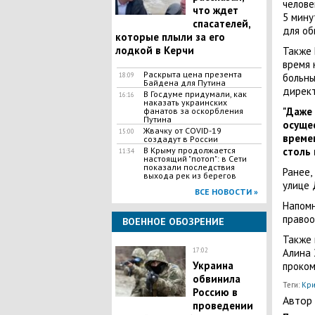
челове
что ждет
5 мину
спасателей,
для об
которые плыли за его
лодкой в Керчи
Также 
время 
Раскрыта цена презента
18:09
больны
Байдена для Путина
директ
В Госдуме придумали, как
16:16
наказать украинских
"Даже
фанатов за оскорбления
Путина
осуще
Жвачку от COVID-19
15:00
времен
создадут в России
В Крыму продолжается
столь
11:34
настоящий "потоп": в Сети
показали последствия
Ранее,
выхода рек из берегов
улице 
ВСЕ НОВОСТИ »
Напомн
правоо
ВОЕННОЕ ОБОЗРЕНИЕ
Также 
17:02
Алина 
Украина
проко
обвинила
Теги:
Кри
Россию в
Автор 
проведении