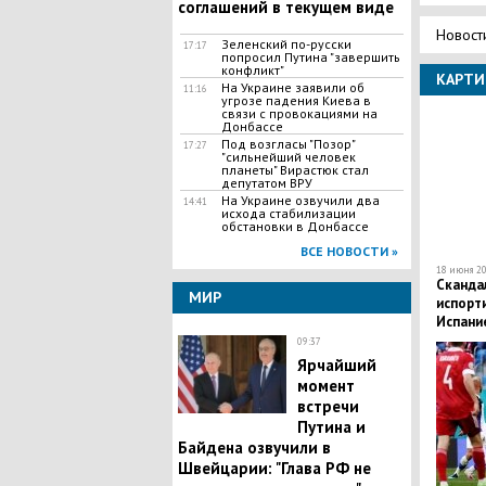
соглашений в текущем виде
Новост
Зеленский по-русски
17:17
попросил Путина "завершить
конфликт"
КАРТИ
На Украине заявили об
11:16
угрозе падения Киева в
связи с провокациями на
Донбассе
Под возгласы "Позор"
17:27
"сильнейший человек
планеты" Вирастюк стал
депутатом ВРУ
На Украине озвучили два
14:41
исхода стабилизации
обстановки в Донбассе
ВСЕ НОВОСТИ »
18 июня 20
Сканда
МИР
испорти
Испани
09:37
Ярчайший
момент
встречи
Путина и
Байдена озвучили в
Швейцарии: "Глава РФ не