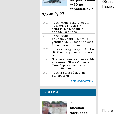
Об эт
F-35 не
Павла 
справились с
одним Су-27
Российские ракетоносцы,
19:02
проломившие лед и
всплывшие в Арктике,
попали на видео
Российские
23:34
бомбардировщики "Ту-160"
установили мировой рекорд
беспрерывного полета
Россия предупредила США и
17:39
НАТО по ситуации в Черном
море
Преследование колонны РФ
21:52
военными США в Сирии: в
Минобороны раскрыли
подробности
Россия дала обещание
20:04
Белоруссии
ВСЕ НОВОСТИ »
РОССИЯ
18:40
Аксенов
По его
рассказал,