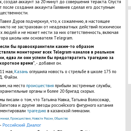
к, создал аккаунт за 20 минут до совершения теракта. Спустя
т после создания аккаунта Галявиев сделал его доступным
щественности.
Павел Дуров подчеркнул, что, к сожалению, в настоящее
никто не застрахован от неадекватных действий психически
х людей и не может нести за них ответственность, включая
ора школы или основателя Тelegram.
 если бы правоохранители каким-то образом
ствляли мониторинг всех Telegram-каналов в реальном
и, едва ли они успели бы предотвратить трагедию за
 короткое время"
, - добавил он.
 11 мая,
Казань
оглушила новость о стрельбе в школе 175 по
Д. Файзи.
им, на место
происшествия
прибыли экстренные службы,
хранительные органы и более 20 бригад скорых.
мы писали о том, что Татьяна Навка, Татьяна Волосожар,
Загитова и другие звезды российского фигурного катания
мментировали
трагедию
в казанской гимназии.
минал
,
Происшествия
,
Новости России
,
Общество
-
Российский Диалог