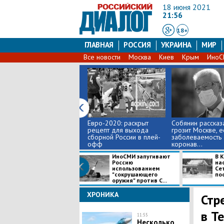
18 июня 2021
21:56
18+
ГЛАВНАЯ
РОССИЯ
УКРАИНА
МИР
Все новости
Москва
Киев
Крым
Ино
Евро-2020: раскрыт
Собянин рассказа
рецепт для выхода
грозит Москве, е
сборной России в плей-
заболеваемость
офф
коронав...
ИноСМИ запугивают
В 
Россию
на
использованием
Се
"сокрушающего
пос
оружия" против С...
ХРОНИКА
​Ст
в T
11:55
Несколько