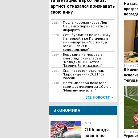
за агитацию наркотиков:
На газо
артист отказался признавать
прогрем
свою вину
послед
После коронавируса Лев
21:15
Лещенко перенес четыре
инфаркта
Сеть бурлит от вечеринки у
17:30
Ивлеевой, где Пугачева в
мини-шортах – "богиня", а
Галкин "спит в
холодильнике"
Бородина на морозе в
11:39
снегопад окунулась в
"молодильный котел":
"Ксения, Вы в сказке…"
18 июня 20
В Киев
Стал известен участник
22:51
"Евровидения - 2021" от
исполн
России
текуще
Настя Ивлеева показала
21:10
свои достижения за 10 лет:
"Машину помыла…"
ВСЕ НОВОСТИ »
ЭКОНОМИКА
21:41
США вводят
17 июня 20
план Б по
Украина