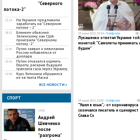
"Северного
потока-2"
На Украине предложили
15:14
заработать на "Северном
потоке – 2"
Блинкен объяснил
18:13
19 июня 2021, 19:14 —
Лайфстайл
Зеленскому, как США
Лукашенко ответил Украине той
проиграли "Северному
монетой: "Самолеты принимать 
потоку - 2"
будем"
Путин заявил о нежелании
12:45
России избавляться от
доллара
Путин отказался кормить
10:56
Европу, раскрыв будущее
транзита газа через Украину
Курс биткоина обрушился
15:08
из-за твита Маска
ВСЕ НОВОСТИ »
СПОРТ
19 июня 2021, 15:00 —
Лайфстайл
"Ушел в язык", - от коронавируса
скончался писатель и сценарист
14:30
Слава Сэ
Андрей
Шевченко
после
"разгрома"