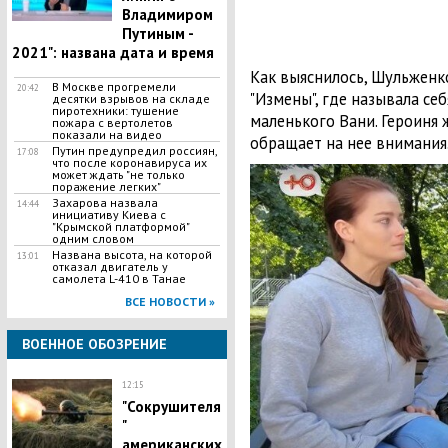
Владимиром
Путиным -
2021": названа дата и время
Как выяснилось, Шульженк
В Москве прогремели
20:42
"Измены", где называла се
десятки взрывов на складе
пиротехники: тушение
маленького Вани. Героиня 
пожара с вертолетов
показали на видео
обращает на нее внимания
Путин предупредил россиян,
17:08
что после коронавируса их
может ждать "не только
поражение легких"
Захарова назвала
14:44
инициативу Киева с
"Крымской платформой"
одним словом
Названа высота, на которой
13:01
отказал двигатель у
самолета L-410 в Танае
ВСЕ НОВОСТИ »
ВОЕННОЕ ОБОЗРЕНИЕ
12:15
"Сокрушителя
"
американских