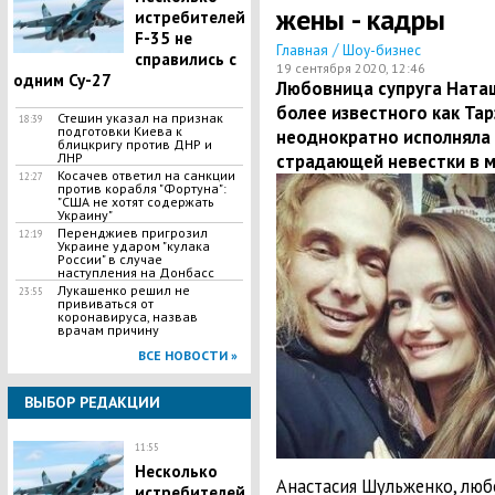
жены - кадры
истребителей
F-35 не
/
Главная
Шоу-бизнес
справились с
19 сентября 2020, 12:46
одним Су-27
Любовница супруга Наташ
более известного как Та
Стешин указал на признак
18:39
подготовки Киева к
неоднократно исполняла
блицкригу против ДНР и
ЛНР
страдающей невестки в 
​Косачев ответил на санкции
12:27
против корабля "Фортуна":
"США не хотят содержать
Украину"
Перенджиев пригрозил
12:19
Украине ударом "кулака
России" в случае
наступления на Донбасс
Лукашенко решил не
23:55
прививаться от
коронавируса, назвав
врачам причину
ВСЕ НОВОСТИ »
ВЫБОР РЕДАКЦИИ
11:55
Несколько
Анастасия Шульженко, лю
истребителей