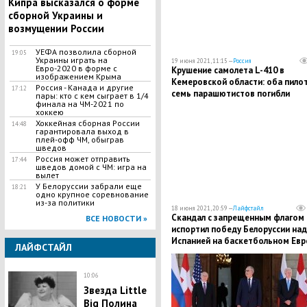
Кипра высказался о форме
сборной Украины и
возмущении России
УЕФА позволила сборной
19:05
Украины играть на
19 июня 2021, 11:15 —
Россия
Евро-2020 в форме с
Крушение самолета L-410 в
изображением Крыма
Кемеровской области: оба пилот
Россия - Канада и другие
17:12
семь парашютистов погибли
пары: кто с кем сыграет в 1/4
финала на ЧМ-2021 по
хоккею
Хоккейная сборная России
14:48
гарантировала выход в
плей-офф ЧМ, обыграв
шведов
Россия может отправить
17:44
шведов домой с ЧМ: игра на
вылет
У Белоруссии забрали еще
18:21
одно крупное соревнование
из-за политики
18 июня 2021, 20:59 —
Лайфстайл
Скандал с запрещенным флагом
ВСЕ НОВОСТИ »
испортил победу Белоруссии над
Испанией на баскетбольном Евр
ЛАЙФСТАЙЛ
10:06
Звезда Little
Big Полина