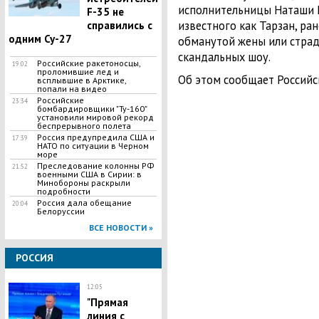
исполнительницы Наташи К
F-35 не
известного как Тарзан, ра
справились с
одним Су-27
обманутой жены или стра
скандальных шоу.
Российские ракетоносцы,
19:02
проломившие лед и
Об этом сообщает Российск
всплывшие в Арктике,
попали на видео
Российские
23:34
бомбардировщики "Ту-160"
установили мировой рекорд
беспрерывного полета
Россия предупредила США и
17:39
НАТО по ситуации в Черном
море
Преследование колонны РФ
21:52
военными США в Сирии: в
Минобороны раскрыли
подробности
Россия дала обещание
20:04
Белоруссии
ВСЕ НОВОСТИ »
РОССИЯ
12:05
"Прямая
линия с