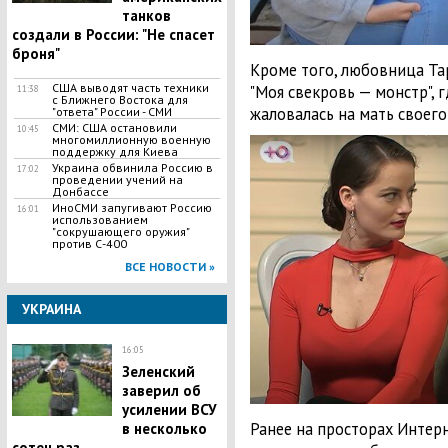
танков
создали в России: "Не спасет
броня"
Кроме того, любовница Та
США выводят часть техники
"Моя свекровь — монстр", г
11:38
с Ближнего Востока для
жаловалась на мать своег
"ответа" России - СМИ
СМИ: США остановили
10:45
многомиллионную военную
поддержку для Киева
Украина обвинила Россию в
17:02
проведении учений на
Донбассе
ИноСМИ запугивают Россию
16:01
использованием
"сокрушающего оружия"
против С-400
ВСЕ НОВОСТИ »
УКРАИНА
16:05
Зеленский
заверил об
усилении ВСУ
Ранее на просторах Интер
в несколько
сотен раз