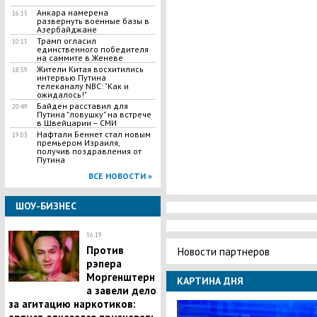
Анкара намерена
16:15
развернуть военные базы в
Азербайджане
Трамп огласил
10:15
единственного победителя
на саммите в Женеве
Жители Китая восхитились
18:59
интервью Путина
телеканалу NBC: "Как и
ожидалось!"
Байден расставил для
20:49
Путина "ловушку" на встрече
в Швейцарии – СМИ
Нафтали Беннет стал новым
19:03
премьером Израиля,
получив поздравления от
Путина
ВСЕ НОВОСТИ »
ШОУ-БИЗНЕС
16:19
Против
Новости партнеров
рэпера
Моргенштерн
КАРТИНА ДНЯ
а завели дело
за агитацию наркотиков: