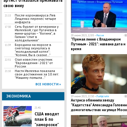
артист отказался признавать
свою вину
После коронавируса Лев
21:15
Лещенко перенес четыре
инфаркта
Сеть бурлит от вечеринки у
17:30
Ивлеевой, где Пугачева в
мини-шортах – "богиня", а
20 июня 2021, 12:05 —
Россия
Галкин "спит в
"Прямая линия с Владимиром
холодильнике"
Путиным - 2021": названа дата и
Бородина на морозе в
11:39
снегопад окунулась в
время
"молодильный котел":
"Ксения, Вы в сказке…"
Стал известен участник
22:51
"Евровидения - 2021" от
России
Настя Ивлеева показала
21:10
свои достижения за 10 лет:
"Машину помыла…"
ВСЕ НОВОСТИ »
ЭКОНОМИКА
19 июня 2021, 22:50 —
Лайфстайл
Актриса обвинила звезду
"Кадетства" Александра Головин
21:41
домогательствах на улице Моск
США вводят
план Б по
"заморозке"