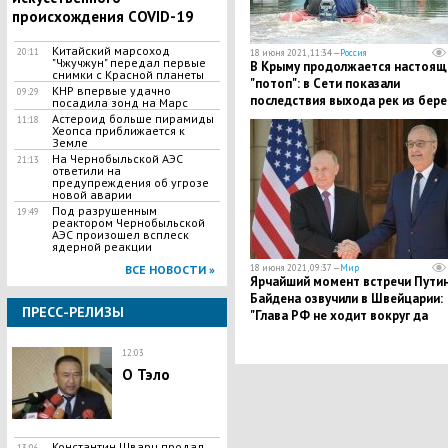
происхождения COVID-19
Китайский марсоход
20:11
18 июня 2021, 11:34 —
Россия
"Чжучжун" передал первые
В Крыму продолжается настоящ
снимки с Красной планеты
"потоп": в Сети показали
КНР впервые удачно
09:29
последствия выхода рек из бере
посадила зонд на Марс
Астероид больше пирамиды
11:18
Хеопса приближается к
Земле
На Чернобыльской АЭС
21:13
ответили на
предупреждения об угрозе
новой аварии
Под разрушенным
19:49
реактором Чернобыльской
АЭС произошел всплеск
ядерной реакции
18 июня 2021, 09:37 —
Мир
ВСЕ НОВОСТИ »
Ярчайший момент встречи Путин
Байдена озвучили в Швейцарии:
ПРЕСС-РЕЛИЗЫ
"Глава РФ не ходит вокруг да
около"
12:03
О Тэло
Константин Шварц продал
13:06