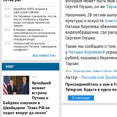
которым может быть муж 
Сергей Глушко, он же
Тарза
Корабли НАТО вошли в
08:55
одесскую гавань
Напомним, 28-летняя выпу
На Украине пожалели, что не
23:05
могут отобрать у Крыма
культуры и искусств
Анаст
воду, которую принесли
Наташа Королева обвинила
ливни
В Киеве заверили о
09:09
видеообращение, где раск
невозможности исполнения
Минских соглашений в
Сергеем Глушко.
текущем виде
Зеленский по-русски
17:17
Также мы сообщали о том, 
попросил Путина "завершить
конфликт"
у
Наташи Королевой
украш
ВСЕ НОВОСТИ »
рублей, оказалась беременн
Тарзан.
МИР
Теги:
,
,
Происшествия
Новости России
Об
Автор -
Российский Диал
09:37
Ярчайший
Присоединяйтесь к нам в Fa
момент
Telegram. Будьте в курсе п
встречи
В закладки
Путина и
Байдена озвучили в
Швейцарии: "Глава РФ не
ходит вокруг да около"