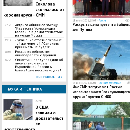
Соколова
скончалась от
коронавируса - СМИ
18 июня 2021, 18:09 —
Россия
Раскрыта цена презента Байден
Актриса обвинила звезду
22:50
"Кадетства" Александра
для Путина
Головина в домогательствах
на улице Москвы
Лукашенко ответил Украине
19:14
той же монетой: "Самолеты
принимать не будем"
Россия возобновляет
18:03
авиаперелеты с Турцией
Синоптики предупредили об
16:53
аномальном зное в
Европейской России в
ближайшие несколько дней
ВСЕ НОВОСТИ »
18 июня 2021, 16:01 —
Военное обозрение
ИноСМИ запугивают Россию
НАУКА И ТЕХНИКА
использованием "сокрушающего
оружия" против С-400
20:40
В США
заявили о
доказательст
ве
искусственного