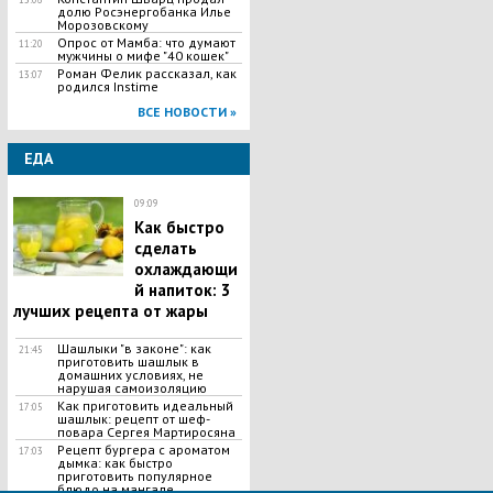
долю Росэнергобанка Илье
Морозовскому
Опрос от Мамба: что думают
11:20
мужчины о мифе "40 кошек"
Роман Фелик рассказал, как
13:07
родился Instime
ВСЕ НОВОСТИ »
ЕДА
09:09
Как быстро
сделать
охлаждающи
й напиток: 3
лучших рецепта от жары
Шашлыки "в законе": как
21:45
приготовить шашлык в
домашних условиях, не
нарушая самоизоляцию
Как приготовить идеальный
17:05
шашлык​: рецепт от шеф-
повара Сергея Мартиросяна
Рецепт бургера с ароматом
17:03
дымка: как быстро
приготовить популярное
блюдо на мангале