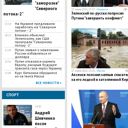
"заморозке"
"Северного
17 июня 2021, 17:17 —
Украина
Зеленский по-русски попросил
потока-2"
Путина "завершить конфликт"
На Украине предложили
15:14
заработать на "Северном
потоке – 2"
Блинкен объяснил
18:13
Зеленскому, как США
проиграли "Северному
потоку - 2"
Путин заявил о нежелании
12:45
России избавляться от
доллара
Путин отказался кормить
10:56
Европу, раскрыв будущее
транзита газа через Украину
17 июня 2021, 15:23 —
Россия
Курс биткоина обрушился
15:08
Аксенов пояснил заплыв спасате
из-за твита Маска
за его лодкой в затопленной Ке
ВСЕ НОВОСТИ »
СПОРТ
14:30
Андрей
Шевченко
после