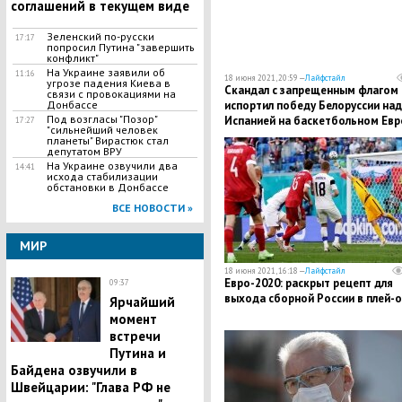
соглашений в текущем виде
Зеленский по-русски
17:17
попросил Путина "завершить
конфликт"
На Украине заявили об
11:16
18 июня 2021, 20:59 —
Лайфстайл
угрозе падения Киева в
Скандал с запрещенным флагом
связи с провокациями на
Донбассе
испортил победу Белоруссии над
Под возгласы "Позор"
Испанией на баскетбольном Евр
17:27
"сильнейший человек
планеты" Вирастюк стал
депутатом ВРУ
На Украине озвучили два
14:41
исхода стабилизации
обстановки в Донбассе
ВСЕ НОВОСТИ »
МИР
18 июня 2021, 16:18 —
Лайфстайл
Евро-2020: раскрыт рецепт для
09:37
выхода сборной России в плей-
Ярчайший
момент
встречи
Путина и
Байдена озвучили в
Швейцарии: "Глава РФ не