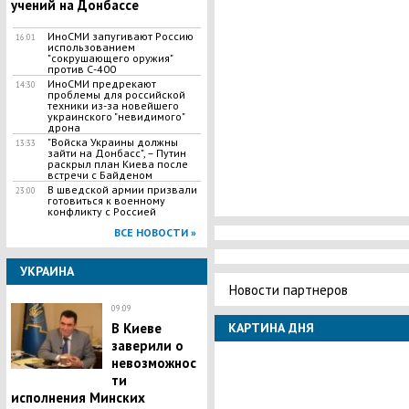
учений на Донбассе
ИноСМИ запугивают Россию
16:01
использованием
"сокрушающего оружия"
против С-400
ИноСМИ предрекают
14:30
проблемы для российской
техники из-за новейшего
украинского "невидимого"
дрона
"Войска Украины должны
13:33
зайти на Донбасс", – Путин
раскрыл план Киева после
встречи с Байденом
В шведской армии призвали
23:00
готовиться к военному
конфликту с Россией
ВСЕ НОВОСТИ »
УКРАИНА
Новости партнеров
09:09
В Киеве
КАРТИНА ДНЯ
заверили о
невозможнос
ти
исполнения Минских