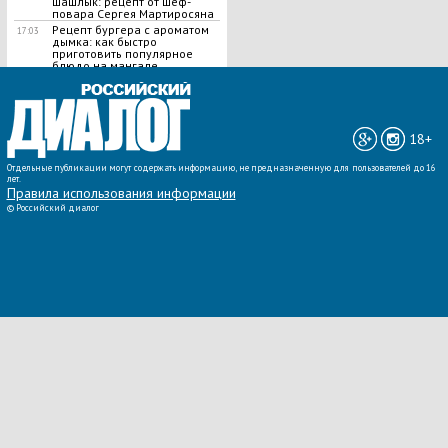
шашлык​: рецепт от шеф-
повара Сергея Мартиросяна
Рецепт бургера с ароматом
17:03
дымка: как быстро
приготовить популярное
блюдо на мангале
ВСЕ НОВОСТИ »
18+
Отдельные публикации могут содержать информацию, не предназначенную для пользователей до 16
лет.
Правила использования информации
©
Российский диалог