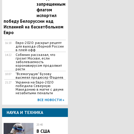
запрещенным
флагом
испортил
победу Белоруссии над
Испанией на баскетбольном
Евро
Евро-2020: раскрыт рецепт
16:18
для выхода сборной России
в плей-офф
Собянин рассказал, что
14:22
грозит Москве, если
заболеваемость
коронавирусом продолжит
расти
"Всемогущую" Бузову
10:07
высмеял продюсер Фадеев
Украина на Евро-2020
21:27
победила Северную
Македонию в матче с двумя
незабитыми пенальти
ВСЕ НОВОСТИ »
НАУКА И ТЕХНИКА
20:40
В США