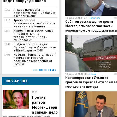
ходит вокруг да около"
Анкара намерена
16:15
развернуть военные базы в
Азербайджане
18 июня 2021, 14:22 —
Лайфстайл
Трамп огласил
10:15
Собянин рассказал, что грозит
единственного победителя
Москве, если заболеваемость
на саммите в Женеве
коронавирусом продолжит раст
Жители Китая восхитились
18:59
интервью Путина
телеканалу NBC: "Как и
ожидалось!"
Байден расставил для
20:49
Путина "ловушку" на встрече
в Швейцарии – СМИ
Нафтали Беннет стал новым
19:03
премьером Израиля,
получив поздравления от
Путина
ВСЕ НОВОСТИ »
18 июня 2021, 10:38 —
Россия
На газопроводе в Луганске
ШОУ-БИЗНЕС
прогремел взрыв: в Сети показа
последствия пожара
16:19
Против
рэпера
Моргенштерн
а завели дело