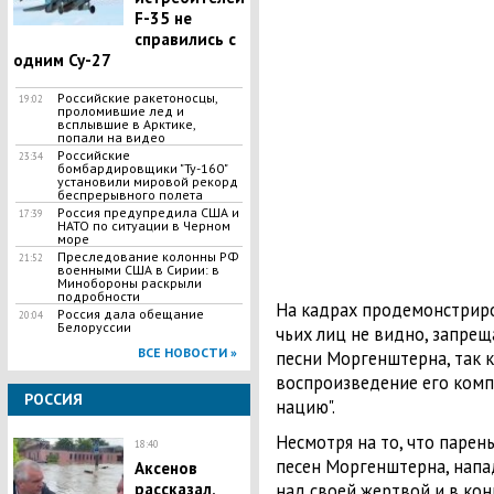
F-35 не
справились с
одним Су-27
Российские ракетоносцы,
19:02
проломившие лед и
всплывшие в Арктике,
попали на видео
Российские
23:34
бомбардировщики "Ту-160"
установили мировой рекорд
беспрерывного полета
Россия предупредила США и
17:39
НАТО по ситуации в Черном
море
Преследование колонны РФ
21:52
военными США в Сирии: в
Минобороны раскрыли
подробности
На кадрах продемонстриро
Россия дала обещание
20:04
Белоруссии
чьих лиц не видно, запре
ВСЕ НОВОСТИ »
песни Моргенштерна, так ка
воспроизведение его ком
РОССИЯ
нацию".
Несмотря на то, что парен
18:40
песен Моргенштерна, нап
Аксенов
рассказал,
над своей жертвой и в ко