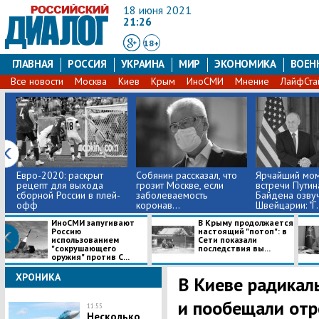
18 июня 2021
21:26
18+
ГЛАВНАЯ
РОССИЯ
УКРАИНА
МИР
ЭКОНОМИКА
ВОЕН
Все новости
Москва
Киев
Крым
ИноСМИ
Мнение
ЛайфСта
Евро-2020: раскрыт
Собянин рассказал, что
Ярчайший мо
рецепт для выхода
грозит Москве, если
встречи Путин
сборной России в плей-
заболеваемость
Байдена озву
офф
коронав...
Швейцарии: "Г.
ИноСМИ запугивают
В Крыму продолжается
Россию
настоящий "потоп": в
использованием
Сети показали
"сокрушающего
последствия вы...
оружия" против С...
ХРОНИКА
В Киеве радикал
и пообещали отр
11:55
Несколько