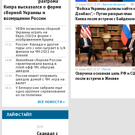
"разгрома"
17 июня 2021, 13:33 —
Военное обозрение
Кипра высказался о форме
"Войска Украины должны зайти 
сборной Украины и
Донбасс", – Путин раскрыл план
возмущении России
Киева после встречи с Байденом
УЕФА позволила сборной
19:05
Украины играть на
Евро-2020 в форме с
изображением Крыма
Россия - Канада и другие
17:12
пары: кто с кем сыграет в 1/4
финала на ЧМ-2021 по
хоккею
Хоккейная сборная России
14:48
гарантировала выход в
плей-офф ЧМ, обыграв
17 июня 2021, 12:17 —
Россия
шведов
Озвучена основная цель РФ и С
Россия может отправить
17:44
после встречи в Женеве
шведов домой с ЧМ: игра на
вылет
У Белоруссии забрали еще
18:21
одно крупное соревнование
из-за политики
ВСЕ НОВОСТИ »
ЛАЙФСТАЙЛ
20:59
Скандал с