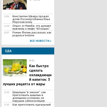
Константин Шварц продал
13:06
долю Росэнергобанка Илье
Морозовскому
Опрос от Мамба: что думают
11:20
мужчины о мифе "40 кошек"
Роман Фелик рассказал, как
13:07
родился Instime
ВСЕ НОВОСТИ »
ЕДА
09:09
Как быстро
сделать
охлаждающи
й напиток: 3
лучших рецепта от жары
Шашлыки "в законе": как
21:45
приготовить шашлык в
домашних условиях, не
нарушая самоизоляцию
Как приготовить идеальный
17:05