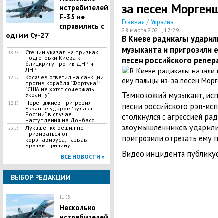
за песен Морген
истребителей
F-35 не
/
Главная
Украина
справились с
28 марта 2021, 17:29
одним Су-27
В Киеве радикалы ударил
музыканта и пригрозили е
Стешин указал на признак
18:39
подготовки Киева к
песен российского репер
блицкригу против ДНР и
ЛНР
​Косачев ответил на санкции
12:27
против корабля "Фортуна":
"США не хотят содержать
Темнокожий музыкант, исп
Украину"
Перенджиев пригрозил
12:19
песни российского рэп-ис
Украине ударом "кулака
России" в случае
столкнулся с агрессией ра
наступления на Донбасс
злоумышленников ударили
Лукашенко решил не
23:55
прививаться от
пригрозили отрезать ему п
коронавируса, назвав
врачам причину
Видео инцидента публикует
ВСЕ НОВОСТИ »
ВЫБОР РЕДАКЦИИ
11:55
Несколько
истребителей