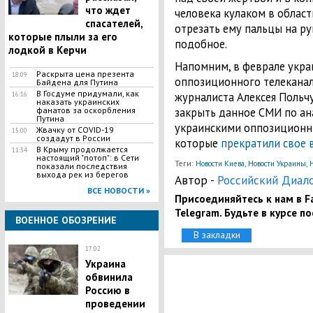
что ждет
человека кулаком в област
спасателей,
отрезать ему пальцы на ру
которые плыли за его
подобное.
лодкой в Керчи
Напомним, в феврале укр
Раскрыта цена презента
18:09
оппозиционного телеканал
Байдена для Путина
В Госдуме придумали, как
журналиста Алексея Польч
16:16
наказать украинских
фанатов за оскорбления
закрыть данное СМИ по ан
Путина
украинскими оппозиционн
Жвачку от COVID-19
15:00
создадут в России
которые
прекратили свое 
В Крыму продолжается
11:34
настоящий "потоп": в Сети
Теги:
,
,
Новости Киева
Новости Украины
показали последствия
выхода рек из берегов
Автор -
Российский Диал
ВСЕ НОВОСТИ »
Присоединяйтесь к нам в Fa
Telegram. Будьте в курсе п
ВОЕННОЕ ОБОЗРЕНИЕ
В закладки
17:02
Украина
обвинила
Россию в
проведении