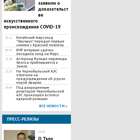
заявили о
доказательст
ве
искусственного
происхождения COVID-19
Китайский марсоход
20:11
"Чжучжун" передал первые
снимки с Красной планеты
КНР впервые удачно
09:29
посадила зонд на Марс
Астероид больше пирамиды
11:18
Хеопса приближается к
Земле
На Чернобыльской АЭС
21:13
ответили на
предупреждения об угрозе
новой аварии
Под разрушенным
19:49
реактором Чернобыльской
АЭС произошел всплеск
ядерной реакции
ВСЕ НОВОСТИ »
ПРЕСС-РЕЛИЗЫ
12:03
О Тэло