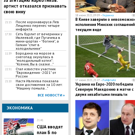
за агитацию наркотиков:
артист отказался признавать
свою вину
18 июня 2021, 09:09 —
Украина
В Киеве заверили о невозможно
После коронавируса Лев
21:15
исполнения Минских соглашений
Лещенко перенес четыре
инфаркта
текущем виде
Сеть бурлит от вечеринки у
17:30
Ивлеевой, где Пугачева в
мини-шортах – "богиня", а
Галкин "спит в
холодильнике"
Бородина на морозе в
11:39
снегопад окунулась в
"молодильный котел":
"Ксения, Вы в сказке…"
Стал известен участник
22:51
"Евровидения - 2021" от
России
17 июня 2021, 21:27 —
Лайфстайл
Настя Ивлеева показала
21:10
Украина на Евро-2020 победила
свои достижения за 10 лет:
"Машину помыла…"
Северную Македонию в матче с
двумя незабитыми пенальти
ВСЕ НОВОСТИ »
ЭКОНОМИКА
21:41
США вводят
план Б по