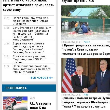
за агитацию наркотиков:
оружия" против С-400
артист отказался признавать
свою вину
После коронавируса Лев
21:15
Лещенко перенес четыре
инфаркта
Сеть бурлит от вечеринки у
17:30
Ивлеевой, где Пугачева в
мини-шортах – "богиня", а
Галкин "спит в
холодильнике"
18 июня 2021, 11:34 —
Россия
Бородина на морозе в
11:39
В Крыму продолжается настоящ
снегопад окунулась в
"потоп": в Сети показали
"молодильный котел":
"Ксения, Вы в сказке…"
последствия выхода рек из бере
Стал известен участник
22:51
"Евровидения - 2021" от
России
Настя Ивлеева показала
21:10
свои достижения за 10 лет:
"Машину помыла…"
ВСЕ НОВОСТИ »
ЭКОНОМИКА
18 июня 2021, 09:37 —
Мир
Ярчайший момент встречи Путин
21:41
Байдена озвучили в Швейцарии:
США вводят
"Глава РФ не ходит вокруг да
план Б по