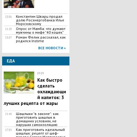
Константин Шварц продал
13:06
долю Росэнергобанка Илье
Морозовскому
Опрос от Мамба: что думают
11:20
мужчины о мифе "40 кошек"
Роман Фелик рассказал, как
13:07
родился Instime
ВСЕ НОВОСТИ »
ЕДА
09:09
Как быстро
сделать
охлаждающи
й напиток: 3
лучших рецепта от жары
Шашлыки "в законе": как
21:45
приготовить шашлык в
домашних условиях, не
нарушая самоизоляцию
Как приготовить идеальный
17:05
шашлык​: рецепт от шеф-
повара Сергея Мартиросяна