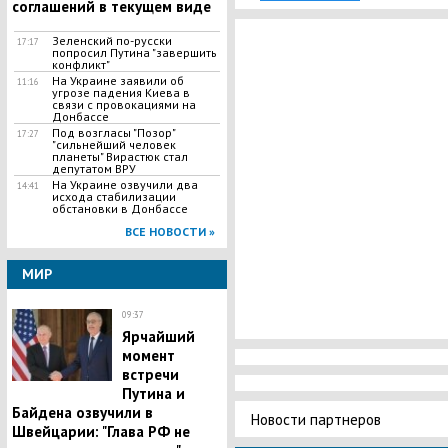
соглашений в текущем виде
Зеленский по-русски
17:17
попросил Путина "завершить
конфликт"
На Украине заявили об
11:16
угрозе падения Киева в
связи с провокациями на
Донбассе
Под возгласы "Позор"
17:27
"сильнейший человек
планеты" Вирастюк стал
депутатом ВРУ
На Украине озвучили два
14:41
исхода стабилизации
обстановки в Донбассе
ВСЕ НОВОСТИ »
МИР
09:37
Ярчайший
момент
встречи
Путина и
Байдена озвучили в
Новости партнеров
Швейцарии: "Глава РФ не