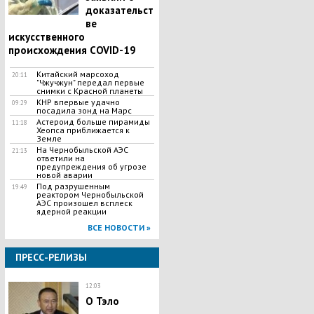
доказательст
ве
искусственного
происхождения COVID-19
Китайский марсоход
20:11
"Чжучжун" передал первые
снимки с Красной планеты
КНР впервые удачно
09:29
посадила зонд на Марс
Астероид больше пирамиды
11:18
Хеопса приближается к
Земле
На Чернобыльской АЭС
21:13
ответили на
предупреждения об угрозе
новой аварии
Под разрушенным
19:49
реактором Чернобыльской
АЭС произошел всплеск
ядерной реакции
ВСЕ НОВОСТИ »
ПРЕСС-РЕЛИЗЫ
12:03
О Тэло