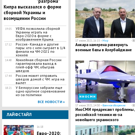
"разгрома"
Кипра высказался о форме
сборной Украины и
возмущении России
УЕФА позволила сборной
19:05
Украины играть на
Евро-2020 в форме с
изображением Крыма
17 июня 2021, 16:15 —
Мир
Россия - Канада и другие
Анкара намерена развернуть
17:12
пары: кто с кем сыграет в 1/4
военные базы в Азербайджане
финала на ЧМ-2021 по
хоккею
Хоккейная сборная России
14:48
гарантировала выход в
плей-офф ЧМ, обыграв
шведов
Россия может отправить
17:44
шведов домой с ЧМ: игра на
вылет
У Белоруссии забрали еще
18:21
одно крупное соревнование
из-за политики
иносми
ВСЕ НОВОСТИ »
17 июня 2021, 14:30 —
Военное обозрение
ИноСМИ предрекают проблемы 
ЛАЙФСТАЙЛ
российской техники из-за
новейшего украинского
"невидимого" дрона
16:18
Евро-2020: