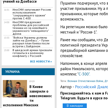
учений на Донбассе
Пушилин подчеркнул, что 
участие призывники. Ну а п
ИноСМИ запугивают Россию
16:01
использованием
призывники, которые побл
"сокрушающего оружия"
возможность.
против С-400
ИноСМИ предрекают
14:30
проблемы для российской
На репетиции можно было 
техники из-за новейшего
украинского "невидимого"
местный и "Россия-1".
дрона
"Войска Украины должны
13:33
Ранее мы сообщали, что Д
зайти на Донбасс", – Путин
раскрыл план Киева после
политикой президента Укр
встречи с Байденом
предвыборной кампании о
В шведской армии призвали
23:00
готовиться к военному
спокойствие.
конфликту с Россией
ВСЕ НОВОСТИ »
Напомним, в конце апреля
район Никольского, которо
УКРАИНА
комплекс "
С-300".
Теги:
,
Великая Отечественная Война
ДН
09:09
Автор -
Российский Диал
В Киеве
заверили о
Присоединяйтесь к нам в Fa
невозможнос
Telegram. Будьте в курсе п
ти
исполнения Минских
В закладки