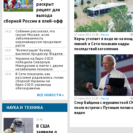
раскрыт
рецепт для
выхода
сборной России в плей-офф
Собянин рассказал, что
14:22
грозит Москве, если
17 июня 2021, 12:40 —
Россия
заболеваемость
Керчь утопает в воде из-за мо
коронавирусом продолжит
ливней: в Сети показали кадры
расти
последствий затопления
"Всемогущую" Бузову
10:07
высмеял продюсер Фадеев
Украина на Евро-2020
21:27
победила Северную
Македонию в матче с двумя
незабитыми пенальти
В Сети показали, как
23:41
россияне радовались голам
сборной Украины на
Евро-2020: украинцы
обескуражены
ВСЕ НОВОСТИ »
17 июня 2021, 11:42 —
Россия
Спор Байдена с журналисткой C
НАУКА И ТЕХНИКА
после встречи с Путиным попал 
видео
20:40
В США
заявили о