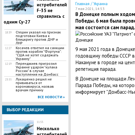
/
Главная
Украина
истребителей
7 мая 2021, 14:53
F-35 не
В Донецке полным ходом 
справились с
Победы. 6 мая была пров
одним Су-27
мая состоится сам парад
Стешин указал на признак
18:39
подготовки Киева к
блицкригу против ДНР и
ЛНР
​Косачев ответил на санкции
9 мая 2021 года в Донецк
12:27
против корабля "Фортуна":
годовщину победы СССР в 
"США не хотят содержать
Украину"
Накануне в городе на цен
Перенджиев пригрозил
12:19
Украине ударом "кулака
репетиция парада.
России" в случае
наступления на Донбасс
В Донецке на площади Лен
Лукашенко решил не
23:55
прививаться от
Парада Победы, на которо
коронавируса, назвав
врачам причину
информирует "Донбасс-Нью
ВСЕ НОВОСТИ »
ВЫБОР РЕДАКЦИИ
11:55
Несколько
истребителей