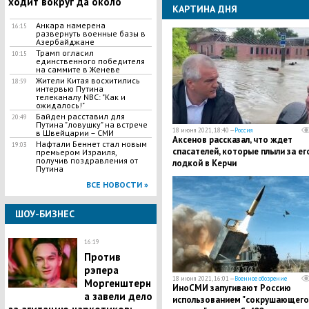
ходит вокруг да около"
КАРТИНА ДНЯ
Анкара намерена
16:15
развернуть военные базы в
Азербайджане
Трамп огласил
10:15
единственного победителя
на саммите в Женеве
Жители Китая восхитились
18:59
интервью Путина
телеканалу NBC: "Как и
ожидалось!"
Байден расставил для
20:49
Путина "ловушку" на встрече
18 июня 2021, 18:40 —
Россия
в Швейцарии – СМИ
Аксенов рассказал, что ждет
Нафтали Беннет стал новым
19:03
спасателей, которые плыли за ег
премьером Израиля,
получив поздравления от
лодкой в Керчи
Путина
ВСЕ НОВОСТИ »
ШОУ-БИЗНЕС
16:19
Против
рэпера
18 июня 2021, 16:01 —
Военное обозрение
Моргенштерн
ИноСМИ запугивают Россию
а завели дело
использованием "сокрушающего