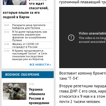
гусеничный плавающий тра
что ждет
спасателей,
которые плыли за его
лодкой в Керчи
Раскрыта цена презента
18:09
Байдена для Путина
В Госдуме придумали, как
16:16
наказать украинских
фанатов за оскорбления
Путина
Жвачку от COVID-19
15:00
создадут в России
В Крыму продолжается
11:34
настоящий "потоп": в Сети
показали последствия
выхода рек из берегов
ВСЕ НОВОСТИ »
Возглавит колонну бронет
ВОЕННОЕ ОБОЗРЕНИЕ
танк "Т-34".
17:02
Вторую репетицию парада
Украина
глава ДНР. С его слов, на
обвинила
относится к 9 мая и в этом
Россию в
почти 2 тысячи человек.
проведении