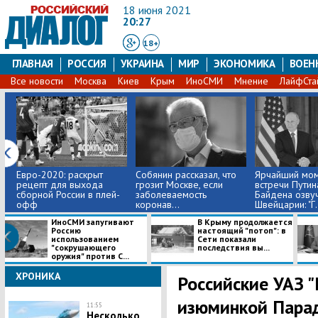
18 июня 2021
20:27
18+
ГЛАВНАЯ
РОССИЯ
УКРАИНА
МИР
ЭКОНОМИКА
ВОЕН
Все новости
Москва
Киев
Крым
ИноСМИ
Мнение
ЛайфСта
Евро-2020: раскрыт
Собянин рассказал, что
Ярчайший мо
рецепт для выхода
грозит Москве, если
встречи Путин
сборной России в плей-
заболеваемость
Байдена озву
офф
коронав...
Швейцарии: "Г.
ИноСМИ запугивают
В Крыму продолжается
Россию
настоящий "потоп": в
использованием
Сети показали
"сокрушающего
последствия вы...
оружия" против С...
ХРОНИКА
​Российские УАЗ 
изюминкой Пара
11:55
Несколько