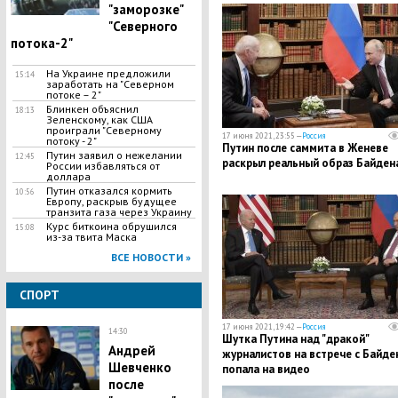
около"
"заморозке"
"Северного
потока-2"
На Украине предложили
15:14
заработать на "Северном
потоке – 2"
Блинкен объяснил
18:13
Зеленскому, как США
проиграли "Северному
17 июня 2021, 23:55 —
Россия
потоку - 2"
Путин после саммита в Женеве
Путин заявил о нежелании
12:45
раскрыл реальный образ Байден
России избавляться от
доллара
Путин отказался кормить
10:56
Европу, раскрыв будущее
транзита газа через Украину
Курс биткоина обрушился
15:08
из-за твита Маска
ВСЕ НОВОСТИ »
СПОРТ
17 июня 2021, 19:42 —
Россия
14:30
Шутка Путина над "дракой"
Андрей
журналистов на встрече с Байд
Шевченко
попала на видео
после