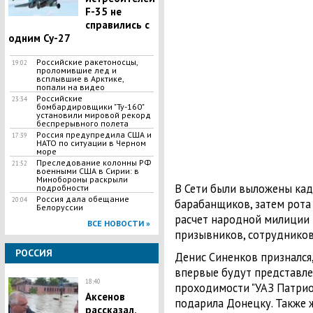
F-35 не
справились с
одним Су-27
Российские ракетоносцы,
19:02
проломившие лед и
всплывшие в Арктике,
попали на видео
Российские
23:34
бомбардировщики "Ту-160"
установили мировой рекорд
беспрерывного полета
Россия предупредила США и
17:39
НАТО по ситуации в Черном
море
Преследование колонны РФ
21:52
военными США в Сирии: в
Минобороны раскрыли
В Сети были выложены кад
подробности
Россия дала обещание
20:04
барабанщиков, затем рота
Белоруссии
расчет народной милиции 
ВСЕ НОВОСТИ »
призывников, сотруднико
РОССИЯ
Денис Синенков признался,
впервые будут представ
18:40
проходимости "УАЗ Патриот
Аксенов
подарила Донецку. Также 
рассказал,