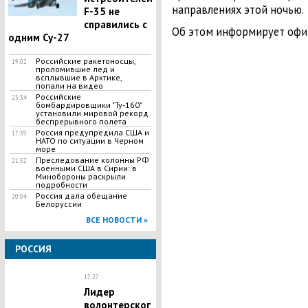
направлениях этой ночью.
F-35 не
справились с
Об этом информирует офи
одним Су-27
Российские ракетоносцы,
19:02
проломившие лед и
всплывшие в Арктике,
попали на видео
Российские
23:34
бомбардировщики "Ту-160"
установили мировой рекорд
беспрерывного полета
Россия предупредила США и
17:39
НАТО по ситуации в Черном
море
Преследование колонны РФ
21:52
военными США в Сирии: в
Минобороны раскрыли
подробности
Россия дала обещание
20:04
Белоруссии
ВСЕ НОВОСТИ »
РОССИЯ
17:27
Лидер
волонтерског