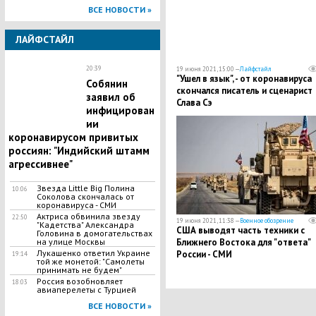
ВСЕ НОВОСТИ »
ЛАЙФСТАЙЛ
20:39
19 июня 2021, 15:00 —
Лайфстайл
"Ушел в язык", - от коронавируса
Собянин
скончался писатель и сценарист
заявил об
Слава Сэ
инфицирован
ии
коронавирусом привитых
россиян: "Индийский штамм
агрессивнее"
Звезда Little Big Полина
10:06
Соколова скончалась от
коронавируса - СМИ
Актриса обвинила звезду
22:50
19 июня 2021, 11:38 —
Военное обозрение
"Кадетства" Александра
США выводят часть техники с
Головина в домогательствах
на улице Москвы
Ближнего Востока для "ответа"
Лукашенко ответил Украине
России - СМИ
19:14
той же монетой: "Самолеты
принимать не будем"
Россия возобновляет
18:03
авиаперелеты с Турцией
ВСЕ НОВОСТИ »