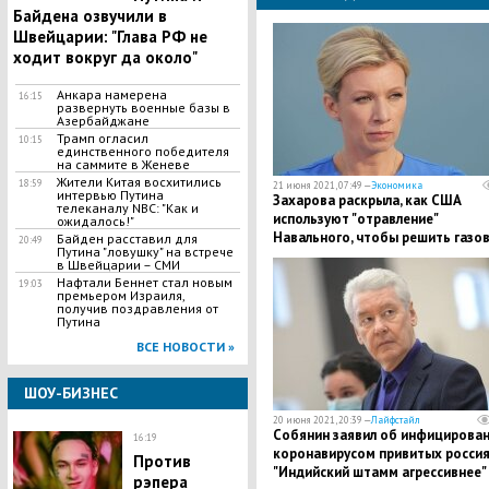
Байдена озвучили в
Швейцарии: "Глава РФ не
ходит вокруг да около"
Анкара намерена
16:15
развернуть военные базы в
Азербайджане
Трамп огласил
10:15
единственного победителя
на саммите в Женеве
Жители Китая восхитились
18:59
21 июня 2021, 07:49 —
Экономика
интервью Путина
Захарова раскрыла, как США
телеканалу NBC: "Как и
используют "отравление"
ожидалось!"
Навального, чтобы решить газо
Байден расставил для
20:49
Путина "ловушку" на встрече
проблемы
в Швейцарии – СМИ
Нафтали Беннет стал новым
19:03
премьером Израиля,
получив поздравления от
Путина
ВСЕ НОВОСТИ »
ШОУ-БИЗНЕС
20 июня 2021, 20:39 —
Лайфстайл
Собянин заявил об инфицирова
16:19
коронавирусом привитых россия
Против
"Индийский штамм агрессивнее"
рэпера