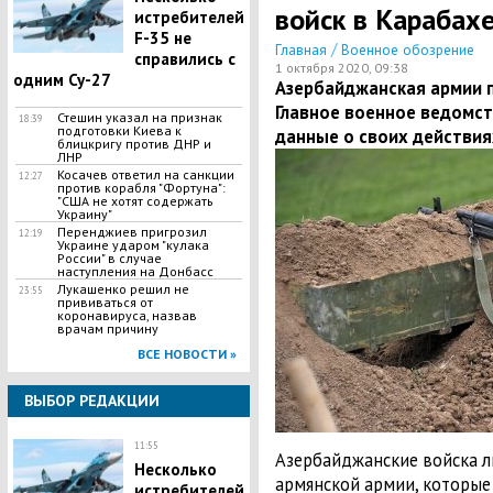
войск в Карабах
истребителей
F-35 не
/
Главная
Военное обозрение
справились с
1 октября 2020, 09:38
одним Су-27
Азербайджанская армии 
Главное военное ведомст
Стешин указал на признак
18:39
подготовки Киева к
данные о своих действия
блицкригу против ДНР и
ЛНР
​Косачев ответил на санкции
12:27
против корабля "Фортуна":
"США не хотят содержать
Украину"
Перенджиев пригрозил
12:19
Украине ударом "кулака
России" в случае
наступления на Донбасс
Лукашенко решил не
23:55
прививаться от
коронавируса, назвав
врачам причину
ВСЕ НОВОСТИ »
ВЫБОР РЕДАКЦИИ
11:55
Азербайджанские войска 
Несколько
армянской армии, которые
истребителей