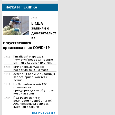
НАУКА И ТЕХНИКА
20:40
В США
заявили о
доказательст
ве
искусственного
происхождения COVID-19
Китайский марсоход
20:11
"Чжучжун" передал первые
снимки с Красной планеты
КНР впервые удачно
09:29
посадила зонд на Марс
Астероид больше пирамиды
11:18
Хеопса приближается к
Земле
На Чернобыльской АЭС
21:13
ответили на
предупреждения об угрозе
новой аварии
Под разрушенным
19:49
реактором Чернобыльской
АЭС произошел всплеск
ядерной реакции
ВСЕ НОВОСТИ »