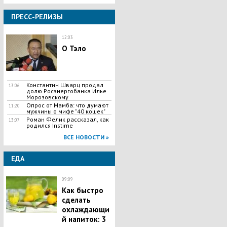
ПРЕСС-РЕЛИЗЫ
12:03
О Тэло
Константин Шварц продал
13:06
долю Росэнергобанка Илье
Морозовскому
Опрос от Мамба: что думают
11:20
мужчины о мифе "40 кошек"
Роман Фелик рассказал, как
13:07
родился Instime
ВСЕ НОВОСТИ »
ЕДА
09:09
Как быстро
сделать
охлаждающи
й напиток: 3