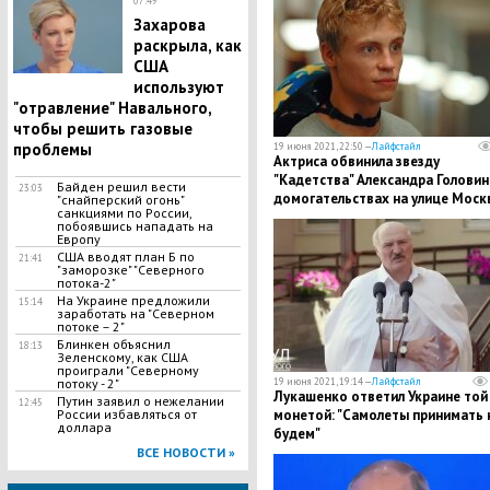
07:49
Захарова
раскрыла, как
США
используют
"отравление" Навального,
чтобы решить газовые
проблемы
19 июня 2021, 22:50 —
Лайфстайл
Актриса обвинила звезду
"Кадетства" Александра Головин
Байден решил вести
23:03
домогательствах на улице Моск
"снайперский огонь"
санкциями по России,
побоявшись нападать на
Европу
США вводят план Б по
21:41
"заморозке" "Северного
потока-2"
На Украине предложили
15:14
заработать на "Северном
потоке – 2"
Блинкен объяснил
18:13
Зеленскому, как США
проиграли "Северному
потоку - 2"
19 июня 2021, 19:14 —
Лайфстайл
Лукашенко ответил Украине той
Путин заявил о нежелании
12:45
России избавляться от
монетой: "Самолеты принимать 
доллара
будем"
ВСЕ НОВОСТИ »