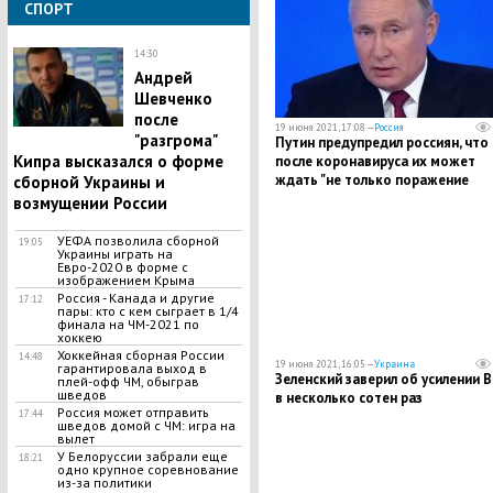
СПОРТ
14:30
Андрей
Шевченко
после
19 июня 2021, 17:08 —
Россия
"разгрома"
Путин предупредил россиян, что
Кипра высказался о форме
после коронавируса их может
ждать "не только поражение
сборной Украины и
легких"
возмущении России
УЕФА позволила сборной
19:05
Украины играть на
Евро-2020 в форме с
изображением Крыма
Россия - Канада и другие
17:12
пары: кто с кем сыграет в 1/4
финала на ЧМ-2021 по
хоккею
Хоккейная сборная России
14:48
19 июня 2021, 16:05 —
Украина
гарантировала выход в
Зеленский заверил об усилении В
плей-офф ЧМ, обыграв
шведов
в несколько сотен раз
Россия может отправить
17:44
шведов домой с ЧМ: игра на
вылет
У Белоруссии забрали еще
18:21
одно крупное соревнование
из-за политики