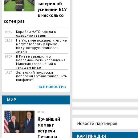
заверил об
усилении ВСУ
в несколько
сотен раз
Корабли НАТО вошли в
08:55
одесскую гавань
На Украине пожалели, что не
23:05
могут отобрать у Крыма
воду, которую принесли
ливни
В Киеве заверили о
09:09
невозможности исполнения
Минских соглашений в
текущем виде
Зеленский по-русски
17:17
попросил Путина "завершить
конфликт"
ВСЕ НОВОСТИ »
МИР
09:37
Ярчайший
Новости партнеров
момент
встречи
КАРТИНА ДНЯ
Путина и