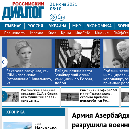
21 июня 2021
08:10
18+
ГЛАВНАЯ
РОССИЯ
УКРАИНА
МИР
ЭКОНОМИКА
ВОЕН
Все новости
Москва
Киев
Крым
ИноСМИ
Мнение
ЛайфСта
Захарова раскрыла, как
Байден решил вести
Собянин заяви
США используют
"снайперский огонь"
инфицирован
"отравление" Навального,
санкциями по России,
коронавирусо
чт...
побоя...
привитых россия
Российские военные
Симоньян в эфире "60
показали США в Сирии,
минут" рассказала,
что лучше "не совать
сколько времени
пальцы в...
понадобится Ро...
ХРОНИКА
Армия Азербайдж
разрушила военн
11:55
Несколько