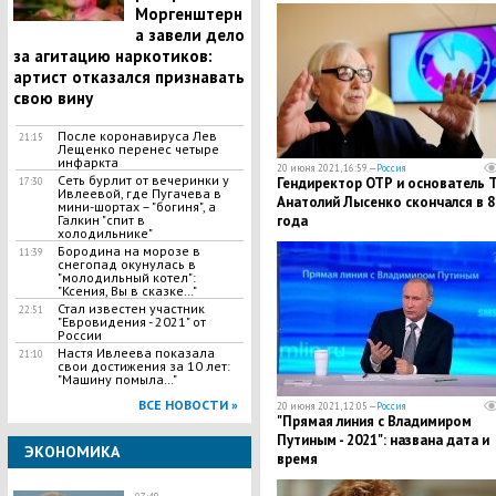
Моргенштерн
а завели дело
за агитацию наркотиков:
артист отказался признавать
свою вину
После коронавируса Лев
21:15
Лещенко перенес четыре
инфаркта
20 июня 2021, 16:59 —
Россия
Сеть бурлит от вечеринки у
Гендиректор ОТР и основатель 
17:30
Ивлеевой, где Пугачева в
Анатолий Лысенко скончался в 8
мини-шортах – "богиня", а
Галкин "спит в
года
холодильнике"
Бородина на морозе в
11:39
снегопад окунулась в
"молодильный котел":
"Ксения, Вы в сказке…"
Стал известен участник
22:51
"Евровидения - 2021" от
России
Настя Ивлеева показала
21:10
свои достижения за 10 лет:
"Машину помыла…"
ВСЕ НОВОСТИ »
20 июня 2021, 12:05 —
Россия
"Прямая линия с Владимиром
Путиным - 2021": названа дата и
ЭКОНОМИКА
время