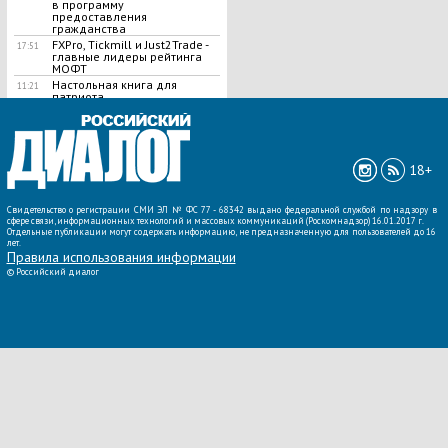
в программу
предоставления
гражданства
FXPro, Tickmill и Just2Trade -
17:51
главные лидеры рейтинга
МОФТ
Настольная книга для
11:21
патриота
ВСЕ НОВОСТИ »
18+
Свидетельство о регистрации СМИ ЭЛ № ФС 77 - 68342 выдано федеральной службой по надзору в
сфере связи, информационных технологий и массовых коммуникаций (Роскомнадзор) 16.01.2017 г.
Отдельные публикации могут содержать информацию, не предназначенную для пользователей до 16
лет.
Правила использования информации
©
Российский диалог