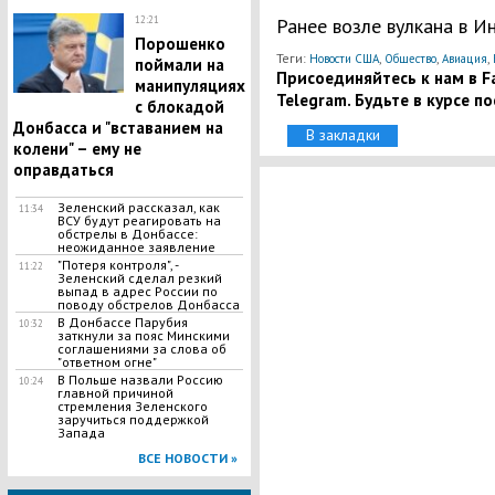
12:21
Ранее возле вулкана в 
Порошенко
Теги:
,
,
,
Новости США
Общество
Авиация
поймали на
Присоединяйтесь к нам в Fa
манипуляциях
Telegram. Будьте в курсе п
с блокадой
Донбасса и "вставанием на
В закладки
колени" – ему не
оправдаться
​Зеленский рассказал, как
11:34
ВСУ будут реагировать на
обстрелы в Донбассе:
неожиданное заявление
"Потеря контроля", -
11:22
Зеленский сделал резкий
выпад в адрес России по
поводу обстрелов Донбасса
​В Донбассе Парубия
10:32
заткнули за пояс Минскими
соглашениями за слова об
"ответном огне"
В Польше назвали Россию
10:24
главной причиной
стремления Зеленского
заручиться поддержкой
Запада
ВСЕ НОВОСТИ »