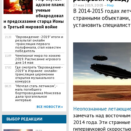
адское пламя:
27 мая 2019, 20:05 —
Мир
ученые
В 2014-2015 годах лет
обнародовал
странными объектами,
и предсказание старца Ионы
установить специалист
о Третьей мировой войне
"Евровидение - 2019" итоги и
21:20
результат онлайн
-трансляция первого
полуфинала, стал известен
победитель
Чемпионат мира по хоккею
11:09
2019. Расписание игрового
дня 14 мая
​Где смотреть "Евровидение -
17:02
2019" в Израиле: онлайн-
трансляция церемонии
открытия музыкального
конкурса
"Мечтал стать летчиком", -
08:25
мать погибшего
бортпроводника Моисеева
дала трогательное
интервью
ВСЕ НОВОСТИ »
Неопознанные летающие
замечать над восточным
ВЫБОР РЕДАКЦИИ
2014 года. Эти странные
гиперзвуковой скоростью
09:59