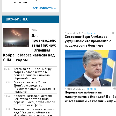
агрессии
ВСЕ НОВОСТИ »
ШОУ-БИЗНЕС
06:50
7 июня 2019, 13:55 —
Культура
Для
Состояние Бари Алибасова
противодейс
ухудшилось: что произошло с
твия Нибиру:
продюсером в больнице
ʺОгненная
Кобраʺ с Марса нависла над
США – кадры
Всего за один час Нибиру
05:45
сотрет человечество в
пепел:Планета Х начала
обратный отчет
​Скандал на шоу "Голос.
18:34
Дети": руководство
"Первого канала" вызвали в
7 июня 2019, 12:21 —
Украина
полицию
Порошенко поймали на
Невеста Тимати Анастасия
18:59
манипуляциях с блокадой Донба
Решетова подтвердила
и "вставанием на колени" – ему н
беременность, опубликовав
трогательные фото
оправдаться
​Тимати расставил все точки
12:27
над "i" касаемо обмана в
Минобороны, использовав