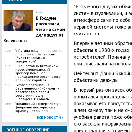
"Есть много других объя
систем визуализации, и 
15:32
​В Госдуме
атмосфере сами по себе.
рассказали,
нервной системы тоже вли
чего на самом
считает он.
деле ждут от
Зеленского
Впервые летчики обрати
объекты в 1980-х годах
У Путина озвучили решение
13:35
по встрече с Зеленским:
истребителей. Поначалу 
"Будет говорить о
конкретном"
они списывали на непола
ЧП в Восточно-Китайском
11:29
море: американский
Лейтенант Дэнни Эккойн
крейсер помешал
прохождению российского
объектами дважды.
военного корабля
"Угроза прерывания
11:13
беременности", - Симоньян
В первый раз он засек об
рассказала о своем
состоянии после
попытался проследовать 
"нападения" Соболь
показывал его присутстви
Украинский эксперт Ковтун
10:48
феерично опозорился в
шлем камеру так и не смо
эфире у Соловьева
учебная ракета тоже обн
ВСЕ НОВОСТИ »
его засекла инфракрасна
предполагали, что имеют
ВОЕННОЕ ОБОЗРЕНИЕ