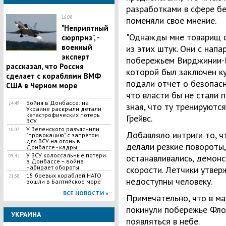
разработками в сфере бе
16:08
поменяли свое мнение.
"Неприятный
"Однажды мне товарищ ск
сюрприз", -
военный
из этих штук. Они с нап
эксперт
побережьем Вирджинии-Би
рассказал, что Россия
которой был заключен ку
сделает с кораблями ВМФ
подали отчет о безопасн
США в Черном море
что власти бы не стали 
Бойня в Донбассе: на
14:49
зная, что ту тренируются
Украине раскрыли детали
катастрофических потерь
Грейвс.
ВСУ
У Зеленского разъяснили
10:07
Добавляло интриги то, ч
"провокацию" с запретом
для ВСУ на огонь в
делали резкие повороты, 
Донбассе - кадры
У ВСУ колоссальные потери
останавливались, демон
09:42
в Донбассе – война
набирает обороты
скорости. Летчики утвер
15 боевых кораблей НАТО
21:38
недоступны человеку.
вошли в Балтийское море
ВСЕ НОВОСТИ »
Примечательно, что в ма
покинули побережье Фло
УКРАИНА
появляться в небе.