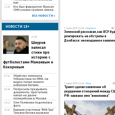
мат
Кто был фаворитом Фриске:
11:20
СМИ узнали громкие имена
ВСЕ НОВОСТИ »
НОВОСТИ 18+
7 июня 2019, 11:34 —
Украина
​Зеленский рассказал, как ВСУ бу
реагировать на обстрелы в
11:38
Донбассе: неожиданное заявлен
Шнуров
написал
стихи про
историю с
футболистами Мамаевым и
Кокориным
Убийство чемпиона
07:10
Узбекистана по MMA: на
видео попал момент
7 июня 2019, 11:20 —
Мир
избиения битами
Трамп сделал заявление об
Попросили предъявить
05:44
ухудшении отношений между С
документы: преступник
напал на двоих
РФ: названо имя "виновника"
полицейских в Москве
Оля Полякова поделилась
14:11
фото
Бывшая участница "ВИА Гры"
16:42
Татьяна Котова вызвала