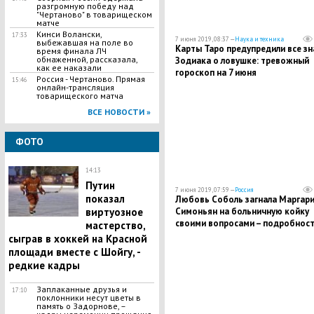
разгромную победу над
"Чертаново" в товарищеском
матче
Кинси Волански,
17:33
7 июня 2019, 08:37 —
Наука и техника
выбежавшая на поле во
Карты Таро предупредили все зн
время финала ЛЧ
обнаженной, рассказала,
Зодиака о ловушке: тревожный
как ее наказали
гороскоп на 7 июня
Россия - Чертаново. Прямая
15:46
онлайн-трансляция
товарищеского матча
ВСЕ НОВОСТИ »
ФОТО
14:13
Путин
7 июня 2019, 07:59 —
Россия
показал
Любовь Соболь загнала Маргари
виртуозное
Симоньян на больничную койку
своими вопросами – подробнос
мастерство,
сыграв в хоккей на Красной
площади вместе с Шойгу, -
редкие кадры
Заплаканные друзья и
17:10
поклонники несут цветы в
память о Задорнове, –