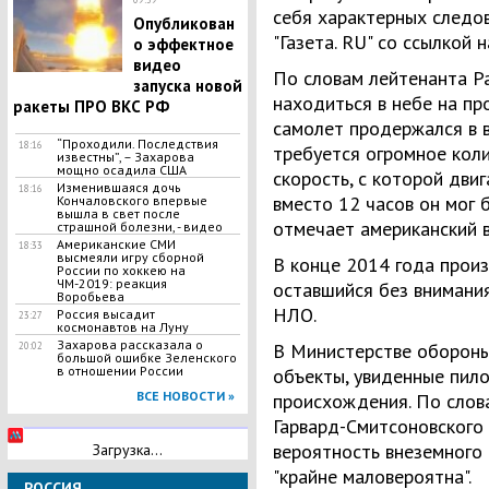
себя характерных следов
Опубликован
"Газета. RU" со ссылкой 
о эффектное
видео
По словам лейтенанта Ра
запуска новой
находиться в небе на пр
ракеты ПРО ВКС РФ
самолет продержался в в
“Проходили. Последствия
18:16
требуется огромное коли
известны”, – Захарова
мощно осадила США
скорость, с которой двиг
Изменившаяся дочь
18:16
вместо 12 часов он мог б
Кончаловского впервые
вышла в свет после
отмечает американский 
страшной болезни, - видео
Американские СМИ
18:33
высмеяли игру сборной
В конце 2014 года прои
России по хоккею на
ЧМ-2019: реакция
оставшийся без внимания
Воробьева
НЛО.
Россия высадит
23:27
космонавтов на Луну
Захарова рассказала о
В Министерстве обороны
20:02
большой ошибке Зеленского
в отношении России
объекты, увиденные пило
ВСЕ НОВОСТИ »
происхождения. По слова
Гарвард-Смитсоновского 
вероятность внеземного
Загрузка...
"крайне маловероятна".
РОССИЯ