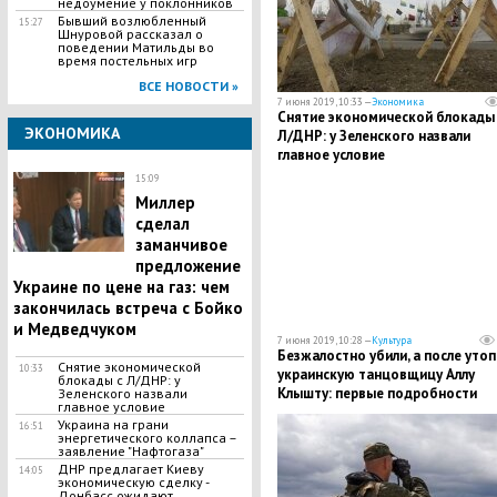
недоумение у поклонников
Бывший возлюбленный
15:27
Шнуровой рассказал о
поведении Матильды во
время постельных игр
ВСЕ НОВОСТИ »
7 июня 2019, 10:33 —
Экономика
Снятие экономической блокады 
ЭКОНОМИКА
Л/ДНР: у Зеленского назвали
главное условие
15:09
Миллер
сделал
заманчивое
предложение
Украине по цене на газ: чем
закончилась встреча с Бойко
и Медведчуком
7 июня 2019, 10:28 —
Культура
Безжалостно убили, а после утоп
Снятие экономической
10:33
украинскую танцовщицу Аллу
блокады с Л/ДНР: у
Клышту: первые подробности
Зеленского назвали
главное условие
Украина на грани
16:51
энергетического коллапса –
заявление "Нафтогаза"
ДНР предлагает Киеву
14:05
экономическую сделку -
Донбасс ожидают