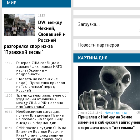
МИР
13:53
DW: между
Загрузка...
Чехией,
Словакией и
Россией
Новости партнеров
разгорелся спор из-за
"Пражской весны"
КАРТИНА ДНЯ
Генерал США сообщил о
13:05
дальнейших планах НАТО
насчет Украины –
подробности
​"Ползать на коленях не
12:48
надо", - Лукашенко призвал
не "склоняться" перед
Россией
Трамп сделал заявление об
11:20
ухудшении отношений
между США и РФ: названо
имя "виновника"
Необъяснимая ситуация:
09:32
7 июня 2019, 15:40 —
Наука и техника
почему Владимира Путина
Пришелец с Нибиру на Земле
не позвали на годовщину
замечен в сибирской тайге: учен
высадки в Нормандии
огорошили целью "детеныша"
СМИ: после неудачи США на
08:50
Ближнем Востоке Россия и
Звезды смерти - видео
Китай станут следующими
"жертвами" американской