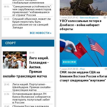
глобальные изменения
"Санкционная устойчивость":
08:31
чем зарубежных инвесторов
привлекает "избавившаяся
от страха" Россия
7 июня 2019, 09:42 —
Военное обозрение
Слуцкий объяснил, может ли
22:13
У ВСУ колоссальные потери в
Крым перестать быть
российским из-за санкций
Донбассе – война набирает
Запада
обороты
ВСЕ НОВОСТИ »
СПОРТ
20:45
Лига наций.
иносми
Голландия -
Англия.
7 июня 2019, 08:50 —
Мир
Прямая
СМИ: после неудачи США на
онлайн-трансляция матча
Ближнем Востоке Россия и Кита
станут следующими "жертвами"
Лига наций. Португалия -
американской агрессии
20:45
Швейцария. Прямая онлайн-
трансляция матча
Остановившая финал ЛЧ
11:36
Кинси Волански собирается
повторить полуголый забег
в России
Сборная России одержала
19:43