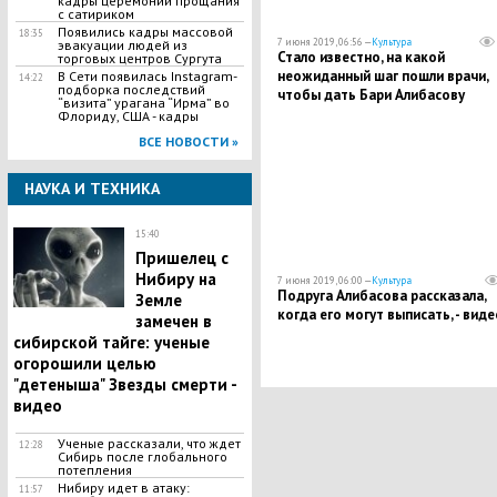
кадры церемонии прощания
с сатириком
Появились кадры массовой
18:35
7 июня 2019, 06:56 —
Культура
эвакуации людей из
Стало известно, на какой
торговых центров Сургута
неожиданный шаг пошли врачи,
В Сети появилась Іnstagram-
14:22
подборка последствий
чтобы дать Бари Алибасову
“визита” урагана “Ирма” во
восстановиться
Флориду, США - кадры
ВСЕ НОВОСТИ »
НАУКА И ТЕХНИКА
15:40
Пришелец с
Нибиру на
7 июня 2019, 06:00 —
Культура
Подруга Алибасова рассказала,
Земле
когда его могут выписать, - виде
замечен в
сибирской тайге: ученые
огорошили целью
"детеныша" Звезды смерти -
видео
​Ученые рассказали, что ждет
12:28
Сибирь после глобального
потепления
Нибиру идет в атаку:
11:57