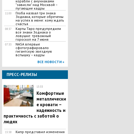
корабли с ануннаками
"зависли" над Москвой –
пугающие кадры
Глоба назвал три знака
11:00
Зодиака, которые обречены
на успех в июне: кому ждать
счастья
Карты Таро предупредили
08:37
все знаки Зодиака о
ловушке: тревожный
гороскоп на 7 июня
NASA впервые
07:33
сфотографировало
гигантскую звездную
вспышку – кадры
ВСЕ НОВОСТИ »
ПРЕСС-РЕЛИЗЫ
13:33
Комфортные
металлически
е кровати –
надежность и
практичность с заботой о
людях
Кипр представил изменения
15:58