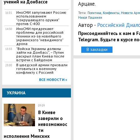
учений на Донбассе
Арцахе.
ИноСМИ запугивают Россию
Теги:
,
,
Политика
Конфликты
Новости Ар
16:01
использованием
Никол Пашинян
"сокрушающего оружия"
против С-400
Автор -
Российский Диал
ИноСМИ предрекают
14:30
проблемы для российской
Присоединяйтесь к нам в Fa
техники из-за новейшего
Telegram. Будьте в курсе п
украинского "невидимого"
дрона
"Войска Украины должны
В закладки
13:33
зайти на Донбасс", – Путин
раскрыл план Киева после
встречи с Байденом
В шведской армии призвали
23:00
готовиться к военному
конфликту с Россией
ВСЕ НОВОСТИ »
УКРАИНА
09:09
В Киеве
заверили о
невозможнос
ти
исполнения Минских