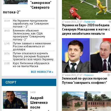
"заморозке"
"Северного
потока-2"
На Украине предложили
15:14
17 июня 2021, 21:27 —
Лайфстайл
заработать на "Северном
Украина на Евро-2020 победила
потоке – 2"
Северную Македонию в матче с
Блинкен объяснил
18:13
Зеленскому, как США
двумя незабитыми пенальти
проиграли "Северному
потоку - 2"
Путин заявил о нежелании
12:45
России избавляться от
доллара
Путин отказался кормить
10:56
Европу, раскрыв будущее
транзита газа через Украину
Курс биткоина обрушился
15:08
из-за твита Маска
ВСЕ НОВОСТИ »
17 июня 2021, 17:17 —
Украина
Зеленский по-русски попросил
СПОРТ
Путина "завершить конфликт"
14:30
Андрей
Шевченко
после