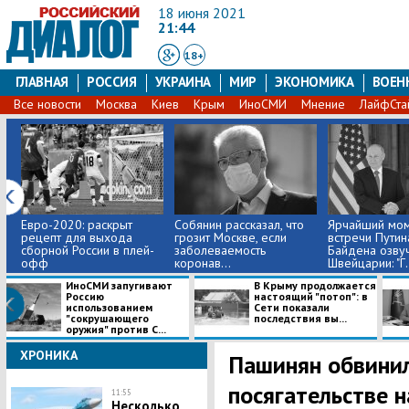
18 июня 2021
21:44
18+
ГЛАВНАЯ
РОССИЯ
УКРАИНА
МИР
ЭКОНОМИКА
ВОЕН
Все новости
Москва
Киев
Крым
ИноСМИ
Мнение
ЛайфСта
Евро-2020: раскрыт
Собянин рассказал, что
Ярчайший мо
рецепт для выхода
грозит Москве, если
встречи Путин
сборной России в плей-
заболеваемость
Байдена озву
офф
коронав...
Швейцарии: "Г.
ИноСМИ запугивают
В Крыму продолжается
Россию
настоящий "потоп": в
использованием
Сети показали
"сокрушающего
последствия вы...
оружия" против С...
ХРОНИКА
Пашинян обвинил
посягательстве 
11:55
Несколько