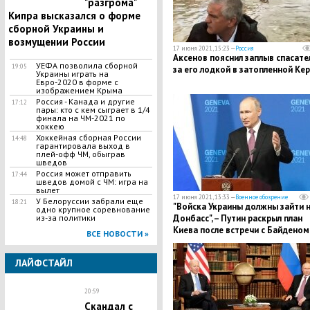
"разгрома"
Кипра высказался о форме
сборной Украины и
возмущении России
17 июня 2021, 15:23 —
Россия
Аксенов пояснил заплыв спасате
УЕФА позволила сборной
19:05
за его лодкой в затопленной Ке
Украины играть на
Евро-2020 в форме с
изображением Крыма
Россия - Канада и другие
17:12
пары: кто с кем сыграет в 1/4
финала на ЧМ-2021 по
хоккею
Хоккейная сборная России
14:48
гарантировала выход в
плей-офф ЧМ, обыграв
шведов
Россия может отправить
17:44
шведов домой с ЧМ: игра на
вылет
17 июня 2021, 13:33 —
Военное обозрение
У Белоруссии забрали еще
18:21
"Войска Украины должны зайти 
одно крупное соревнование
из-за политики
Донбасс", – Путин раскрыл план
Киева после встречи с Байденом
ВСЕ НОВОСТИ »
ЛАЙФСТАЙЛ
20:59
Скандал с