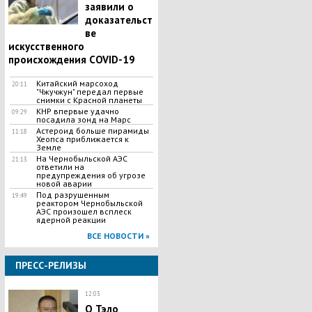
заявили о
доказательст
ве
искусственного
происхождения COVID-19
Китайский марсоход
20:11
"Чжучжун" передал первые
снимки с Красной планеты
КНР впервые удачно
09:29
посадила зонд на Марс
Астероид больше пирамиды
11:18
Хеопса приближается к
Земле
На Чернобыльской АЭС
21:13
ответили на
предупреждения об угрозе
новой аварии
Под разрушенным
19:49
реактором Чернобыльской
АЭС произошел всплеск
ядерной реакции
ВСЕ НОВОСТИ »
ПРЕСС-РЕЛИЗЫ
12:03
О Тэло