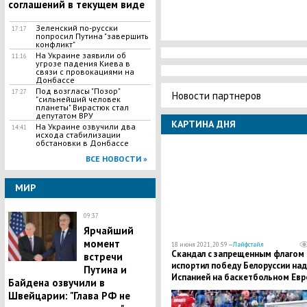
соглашений в текущем виде
Зеленский по-русски
17:17
попросил Путина "завершить
конфликт"
На Украине заявили об
11:16
угрозе падения Киева в
связи с провокациями на
Донбассе
Под возгласы "Позор"
17:27
Новости партнеров
"сильнейший человек
планеты" Вирастюк стал
депутатом ВРУ
КАРТИНА ДНЯ
На Украине озвучили два
14:41
исхода стабилизации
обстановки в Донбассе
ВСЕ НОВОСТИ »
МИР
09:37
Ярчайший
момент
18 июня 2021, 20:59 —
Лайфстайл
Скандал с запрещенным флагом
встречи
испортил победу Белоруссии над
Путина и
Испанией на баскетбольном Евр
Байдена озвучили в
Швейцарии: "Глава РФ не