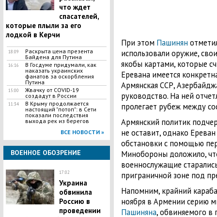
что ждет
спасателей,
которые плыли за его
лодкой в Керчи
При этом
Пашинян
отметил
Раскрыта цена презента
использовали оружие, сво
18:09
Байдена для Путина
якобы картами, которые сч
В Госдуме придумали, как
16:16
наказать украинских
Еревана имеется конкретн
фанатов за оскорбления
Путина
Армянская ССР, Азербайдж
Жвачку от COVID-19
15:00
руководство. На ней отче
создадут в России
В Крыму продолжается
11:34
пролегает рубеж между со
настоящий "потоп": в Сети
показали последствия
Армянский политик подчерк
выхода рек из берегов
не оставит, однако Ерева
ВСЕ НОВОСТИ »
обстановки с помощью пер
ВОЕННОЕ ОБОЗРЕНИЕ
Минобороны доложило, чт
военнослужащие старались
17:02
приграничной зоне под пре
Украина
Напомним, крайний караба
обвинила
ноября в Армении серию м
Россию в
проведении
Пашиняна
, обвиняемого в