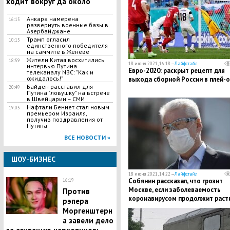
ходит вокруг да около"
Анкара намерена
16:15
развернуть военные базы в
Азербайджане
Трамп огласил
10:15
единственного победителя
на саммите в Женеве
Жители Китая восхитились
18:59
18 июня 2021, 16:18 —
Лайфстайл
интервью Путина
Евро-2020: раскрыт рецепт для
телеканалу NBC: "Как и
ожидалось!"
выхода сборной России в плей-
Байден расставил для
20:49
Путина "ловушку" на встрече
в Швейцарии – СМИ
Нафтали Беннет стал новым
19:03
премьером Израиля,
получив поздравления от
Путина
ВСЕ НОВОСТИ »
ШОУ-БИЗНЕС
18 июня 2021, 14:22 —
Лайфстайл
Собянин рассказал, что грозит
16:19
Москве, если заболеваемость
Против
коронавирусом продолжит раст
рэпера
Моргенштерн
а завели дело