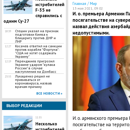
/
Главная
Мир
истребителей
13 мая 2021, 09:02
F-35 не
И. о. премьера Армении П
справились с
посягательстве на сувер
одним Су-27
назвал действия азерба
Стешин указал на признак
18:39
недопустимыми.
подготовки Киева к
блицкригу против ДНР и
ЛНР
​Косачев ответил на санкции
12:27
против корабля "Фортуна":
"США не хотят содержать
Украину"
Перенджиев пригрозил
12:19
Украине ударом "кулака
России" в случае
наступления на Донбасс
Лукашенко решил не
23:55
прививаться от
коронавируса, назвав
врачам причину
ВСЕ НОВОСТИ »
ВЫБОР РЕДАКЦИИ
И. о. армянского премьер
11:55
Несколько
посягательстве на террито
истребителей