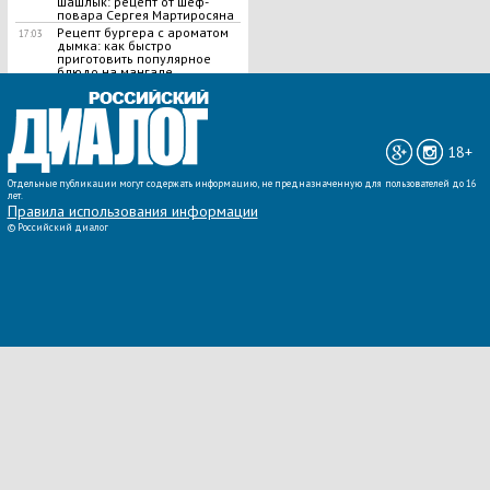
шашлык​: рецепт от шеф-
повара Сергея Мартиросяна
Рецепт бургера с ароматом
17:03
дымка: как быстро
приготовить популярное
блюдо на мангале
ВСЕ НОВОСТИ »
18+
Отдельные публикации могут содержать информацию, не предназначенную для пользователей до 16
лет.
Правила использования информации
©
Российский диалог