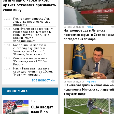
за агитацию наркотиков:
артист отказался признавать
свою вину
После коронавируса Лев
21:15
Лещенко перенес четыре
инфаркта
18 июня 2021, 10:38 —
Россия
Сеть бурлит от вечеринки у
17:30
На газопроводе в Луганске
Ивлеевой, где Пугачева в
прогремел взрыв: в Сети показа
мини-шортах – "богиня", а
Галкин "спит в
последствия пожара
холодильнике"
Бородина на морозе в
11:39
снегопад окунулась в
"молодильный котел":
"Ксения, Вы в сказке…"
Стал известен участник
22:51
"Евровидения - 2021" от
России
Настя Ивлеева показала
21:10
свои достижения за 10 лет:
"Машину помыла…"
ВСЕ НОВОСТИ »
18 июня 2021, 09:09 —
Украина
В Киеве заверили о невозможно
исполнения Минских соглашений
ЭКОНОМИКА
текущем виде
21:41
США вводят
план Б по