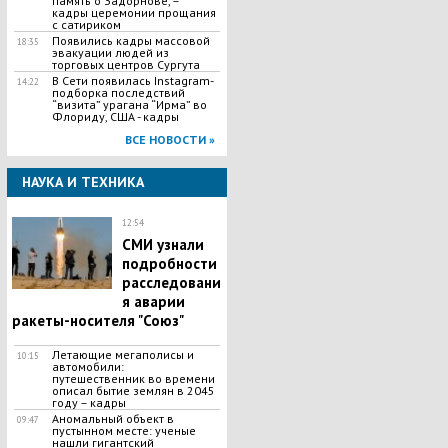
память о Задорнове, –
кадры церемонии прощания
с сатириком
Появились кадры массовой
18:35
эвакуации людей из
торговых центров Сургута
В Сети появилась Іnstagram-
14:22
подборка последствий
“визита” урагана “Ирма” во
Флориду, США - кадры
ВСЕ НОВОСТИ »
НАУКА И ТЕХНИКА
12:54
СМИ узнали
подробности
расследовани
я аварии
ракеты-носителя "Союз"
Летающие мегаполисы и
10:15
автомобили:
путешественник во времени
описал бытие землян в 2045
году – кадры
Аномальный объект в
09:47
пустынном месте: ученые
нашли гигантский