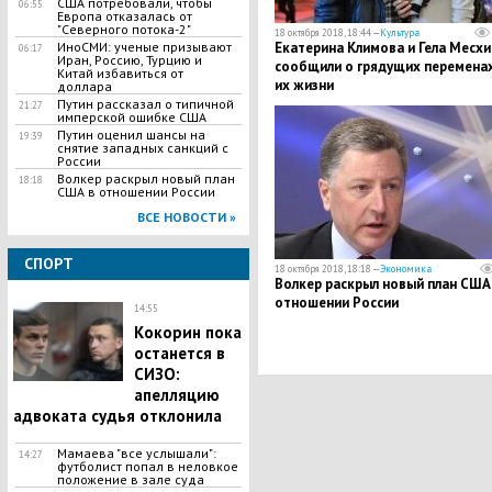
США потребовали, чтобы
06:55
Европа отказалась от
"Северного потока-2"
18 октября 2018, 18:44 —
Культура
ИноСМИ: ученые призывают
​Екатерина Климова и Гела Месхи
06:17
Иран, Россию, Турцию и
сообщили о грядущих переменах
Китай избавиться от
их жизни
доллара
Путин рассказал о типичной
21:27
имперской ошибке США
Путин оценил шансы на
19:39
снятие западных санкций с
России
Волкер раскрыл новый план
18:18
США в отношении России
ВСЕ НОВОСТИ »
СПОРТ
18 октября 2018, 18:18 —
Экономика
Волкер раскрыл новый план США
отношении России
14:55
Кокорин пока
останется в
СИЗО:
апелляцию
адвоката судья отклонила
Мамаева "все услышали":
14:27
футболист попал в неловкое
положение в зале суда