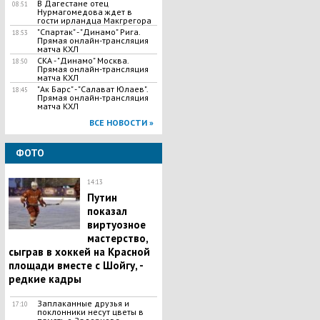
В Дагестане отец
08:51
Нурмагомедова ждет в
гости ирландца Макгрегора
"Спартак" - "Динамо" Рига.
18:53
Прямая онлайн-трансляция
матча КХЛ
СКА - "Динамо" Москва.
18:50
Прямая онлайн-трансляция
матча КХЛ
"Ак Барс" - "Салават Юлаев".
18:45
Прямая онлайн-трансляция
матча КХЛ
ВСЕ НОВОСТИ »
ФОТО
14:13
Путин
показал
виртуозное
мастерство,
сыграв в хоккей на Красной
площади вместе с Шойгу, -
редкие кадры
Заплаканные друзья и
17:10
поклонники несут цветы в