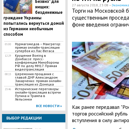
Безвиз" для
27 августа 2018, 23:08 —
Экономик
нищих:
Торги на Московской б
безденежные
существенным проседа
граждане Украины
попытались вернуться домой
фоне введения ограни
из Германии необычным
способом
Нурмагомедов – Макгрегор:
05:00
прямая онлайн-трансляция
супербоя из Лас-Вегаса
Крушение Boeing в
12:29
Донбассе: пресс-
конференция Минобороны
РФ по делу МН17. Прямая
видеотрансляция
Церемония прощания с
08:15
главой ДНР Александром
Захарченко: прямая онлайн-
трансляция из Донецка
Исторические переговоры:
23:46
онлайн-трансляция встречи
Путина и Трампа в
Хельсинки
ВСЕ НОВОСТИ »
Как ранее передавал "Ро
торгов российский рубль
ВЫБОР РЕДАКЦИИ
вступления в силу антиро