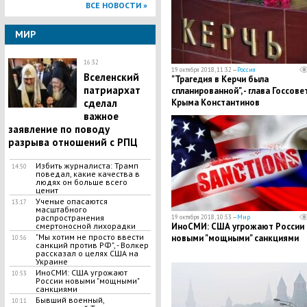
ВСЕ НОВОСТИ »
МИР
16:32
19 октября 2018, 11:32 —
Россия
Вселенский
"Трагедия в Керчи была
патриархат
спланированной", - глава Госсове
сделал
Крыма Константинов
важное
заявление по поводу
разрыва отношений с РПЦ
Избить журналиста: Трамп
14:50
поведал, какие качества в
людях он больше всего
ценит
Ученые опасаются
13:17
масштабного
распространения
19 октября 2018, 10:53 —
Мир
смертоносной лихорадки
ИноСМИ: США угрожают России
"Мы хотим не просто ввести
новыми "мощными" санкциями
10:56
санкций против РФ", - Волкер
рассказал о целях США на
Украине
ИноСМИ: США угрожают
10:53
России новыми "мощными"
санкциями
Бывший военный,
10:11