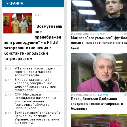
УКРАИНА
14:15
“Возмутитель
ное
19 октября 2018, 14:27 —
Спорт
пренебрежен
Мамаева "все услышали": футбол
ие и равнодушие”, - в РПЦЗ
попал в неловкое положение в з
разорвали отношения с
суда
Константинопольским
патриархатом
​ЧП в Киеве: из-за подачи
13:11
горячей воды массово
лопаются трубы
В Киеве задержаны 9
12:57
человек, совершившие
дерзкий захват квартиры
Максаковой
СМИ: Максакова
22:48
19 октября 2018, 13:55 —
Культура
неожиданно назвала имя
Певец Вячеслав Добрынин
нового возможного
экстренно госпитализирован в
“заказчика” убийства
Вороненкова
больницу
Волкер нашел "виновного" в
19:59
церковном расколе на
Украине: резкое заявление
в адрес РФ