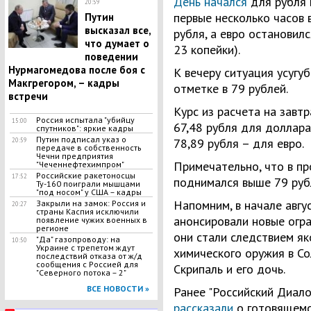
День начался
для рубля 
20:59
первые несколько часов в
Путин
высказал все,
рубля, а евро остановилс
что думает о
23 копейки).
поведении
Нурмагомедова после боя с
К вечеру ситуация усугуб
Макгрегором, – кадры
отметке в 79 рублей.
встречи
Курс из расчета на завт
Россия испытала "убийцу
15:00
67,48 рубля для доллара 
спутников": яркие кадры
Путин подписал указ о
78,89 рубля – для евро.
20:59
передаче в собственность
Чечни предприятия
Примечательно, что в пр
"Чеченнефтехимпром"
Российские ракетоносцы
17:52
поднимался выше 79 руб
Ту-160 поиграли мышцами
"под носом" у США – кадры
Напомним, в начале авг
Закрыли на замок: Россия и
20:27
страны Каспия исключили
анонсировали новые огра
появление чужих военных в
регионе
они стали следствием я
"Да" газопроводу: на
10:50
Украине с трепетом ждут
химического оружия в Со
последствий отказа от ж/д
сообщения с Россией для
Скрипаль и его дочь.
"Северного потока – 2"
ВСЕ НОВОСТИ »
Ранее "Российский Диало
рассказали
о готовящемс