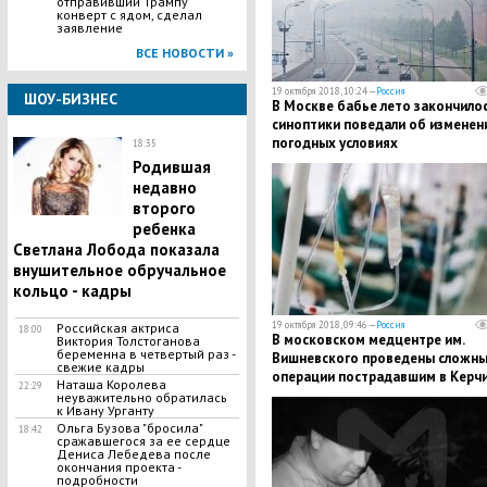
отправивший Трампу
конверт с ядом, сделал
заявление
ВСЕ НОВОСТИ »
19 октября 2018, 10:24 —
Россия
ШОУ-БИЗНЕС
В Москве бабье лето закончилос
синоптики поведали об изменен
погодных условиях
18:35
Родившая
недавно
второго
ребенка
Светлана Лобода показала
внушительное обручальное
кольцо - кадры
19 октября 2018, 09:46 —
Россия
Российская актриса
18:00
​В московском медцентре им.
Виктория Толстоганова
беременна в четвертый раз -
Вишневского проведены сложн
свежие кадры
операции пострадавшим в Керч
Наташа Королева
22:29
неуважительно обратилась
к Ивану Урганту
Ольга Бузова "бросила"
18:42
сражавшегося за ее сердце
Дениса Лебедева после
окончания проекта -
подробности