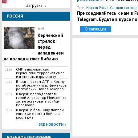
Загрузка...
Теги:
,
Новости России
Санкции в отноше
Присоединяйтесь к нам в Fa
РОССИЯ
Telegram. Будьте в курсе п
В закладки
16:46
Керченский
стрелок
перед
нападением
на колледж сжег Библию
СМИ выяснили, как
16:16
керченский террорист смог
изготовить взрывчатку
​В трагическом ДТП в Крыму
16:15
погиб экс-министр финансов
республики Павел Токарев
В Керчи преподаватель-
15:33
герой Александр Моисеенко
хотел остановить убийцу
Рослякова
В Керчи в больницу попали
15:03
еще две жертвы бойни в
колледже
ВСЕ НОВОСТИ »
ВОЕННОЕ ОБОЗРЕНИЕ