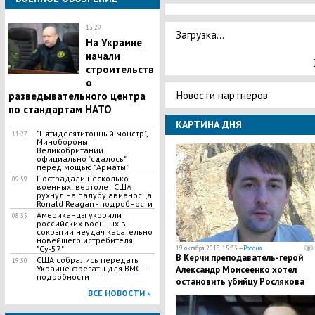
13:29
Загрузка...
На Украине
начали
строительств
о
Новости партнеров
разведывательного центра
по стандартам НАТО
КАРТИНА ДНЯ
"Пятидесятитонный монстр", -
11:27
Минобороны
Великобритании
официально "сдалось"
перед мощью "Арматы"
Пострадали несколько
09:59
военных: вертолет США
рухнул на палубу авианосца
Ronald Reagan - подробности
Американцы укорили
08:55
российских военных в
сокрытии неудач касательно
новейшего истребителя
"Су-57"
19 октября 2018, 15:33 —
Россия
В Керчи преподаватель-герой
США собрались передать
19:50
Украине фрегаты для ВМС –
Александр Моисеенко хотел
подробности
остановить убийцу Рослякова
ВСЕ НОВОСТИ »