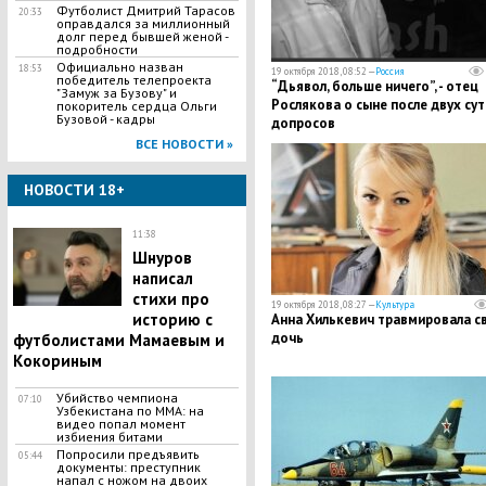
Футболист Дмитрий Тарасов
20:33
оправдался за миллионный
долг перед бывшей женой -
подробности
Официально назван
18:53
19 октября 2018, 08:52 —
Россия
победитель телепроекта
“Дьявол, больше ничего”, - отец
"Замуж за Бузову" и
Рослякова о сыне после двух су
покоритель сердца Ольги
Бузовой - кадры
допросов
ВСЕ НОВОСТИ »
НОВОСТИ 18+
11:38
Шнуров
написал
стихи про
19 октября 2018, 08:27 —
Культура
историю с
​Анна Хилькевич травмировала с
дочь
футболистами Мамаевым и
Кокориным
Убийство чемпиона
07:10
Узбекистана по MMA: на
видео попал момент
избиения битами
Попросили предъявить
05:44
документы: преступник
напал с ножом на двоих