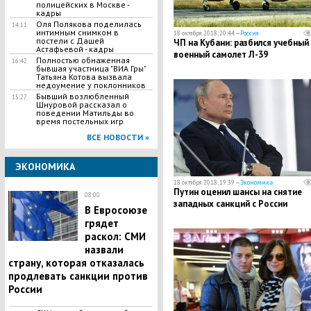
полицейских в Москве -
кадры
Оля Полякова поделилась
14:11
интимным снимком в
18 октября 2018, 20:44 —
Россия
постели с Дашей
ЧП на Кубани: разбился учебный
Астафьевой - кадры
военный самолет Л-39
Полностью обнаженная
16:42
бывшая участница "ВИА Гры"
Татьяна Котова вызвала
недоумение у поклонников
Бывший возлюбленный
15:27
Шнуровой рассказал о
поведении Матильды во
время постельных игр
ВСЕ НОВОСТИ »
ЭКОНОМИКА
18 октября 2018, 19:39 —
Экономика
Путин оценил шансы на снятие
08:00
западных санкций с России
В Евросоюзе
грядет
раскол: СМИ
назвали
страну, которая отказалась
продлевать санкции против
России