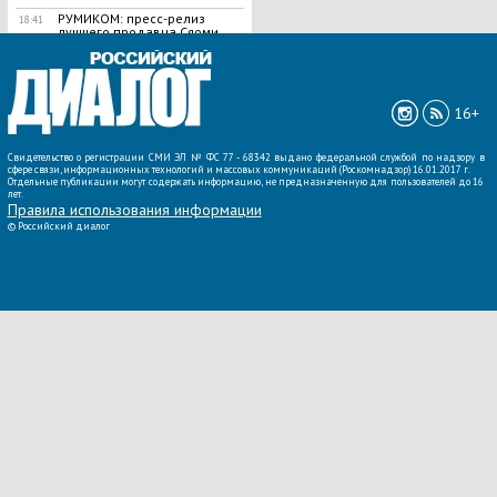
РУМИКОМ: пресс-релиз
18:41
лучшего продавца Сяоми
ВСЕ НОВОСТИ »
16+
Свидетельство о регистрации СМИ ЭЛ № ФС 77 - 68342 выдано федеральной службой по надзору в
сфере связи, информационных технологий и массовых коммуникаций (Роскомнадзор) 16.01.2017 г.
Отдельные публикации могут содержать информацию, не предназначенную для пользователей до 16
лет.
Правила использования информации
©
Российский диалог