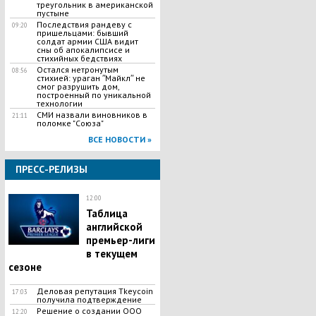
треугольник в американской
пустыне
Последствия рандеву с
09:20
пришельцами: бывший
солдат армии США видит
сны об апокалипсисе и
стихийных бедствиях
Остался нетронутым
08:56
стихией: ураган ʺМайклʺ не
смог разрушить дом,
построенный по уникальной
технологии
СМИ назвали виновников в
21:11
поломке "Союза"
ВСЕ НОВОСТИ »
ПРЕСС-РЕЛИЗЫ
12:00
Таблица
английской
премьер-лиги
в текущем
сезоне
Деловая репутация Tkeycoin
17:03
получила подтверждение
Решение о создании ООО
12:20