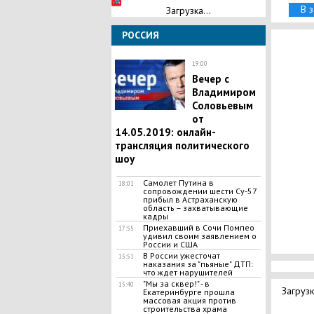
В 
Загрузка...
РОССИЯ
19:00
Вечер с
Владимиром
Соловьевым
от
14.05.2019: онлайн-
трансляция политического
шоу
​Самолет Путина в
18:01
сопровождении шести Су-57
прибыл в Астраханскую
область – захватывающие
кадры
Приехавший в Сочи Помпео
17:55
удивил своим заявлением о
России и США
В России ужесточат
15:51
наказания за "пьяные" ДТП:
что ждет нарушителей
"Мы за сквер!" - в
15:40
Загрузк
Екатеринбурге прошла
массовая акция против
строительства храма