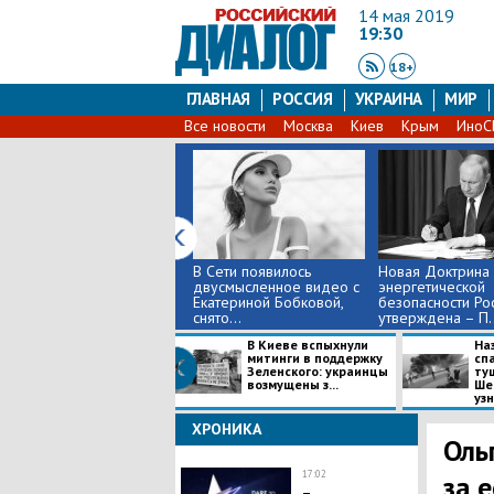
14 мая 2019
19:30
18+
ГЛАВНАЯ
РОССИЯ
УКРАИНА
МИР
Все новости
Москва
Киев
Крым
Ино
В Сети появилось
​Новая Доктрина
двусмысленное видео с
энергетической
Екатериной Бобковой,
безопасности Ро
снято...
утверждена – П..
В Киеве вспыхнули
На
митинги в поддержку
сп
Зеленского: украинцы
ту
возмущены з...
Ше
узн
ХРОНИКА
Оль
17:02
за 