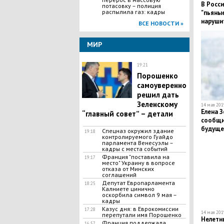
В Росси
потасовку – полиция
распылила газ: кадры
"пьяные
наруши
ВСЕ НОВОСТИ »
МИР
19:21
Порошенко
самоуверенно
решил дать
Зеленскому
14 мая 2019
Елена З
“главный совет” – детали
сообщи
будуще
Спецназ окружил здание
19:18
контролируемого Гуайдо
перед 
парламента Венесуэлы –
кадры с места событий
​Франция "поставила на
19:17
место" Украину в вопросе
отказа от Минских
соглашений
Депутат Европарламента
18:25
Калниете цинично
оскорбила символ 9 мая –
кадры
Казус дня: в Еврокомиссии
17:28
14 мая 2019
перепутали имя Порошенко
Нелетны
​Франция поддержала
16:57