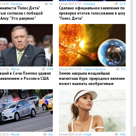
, 19:05 —
Культура
66
14 мая 2019, 17:57 —
Культура
1279
налиста "Голос.Дети"
Сделано официальное заявление по
ью согласна с победой
проверке итогов голосования в шоу
Алсу: "Это разумно"
"Голос. Дети"
, 17:55 —
Россия
1784
14 мая 2019, 17:09 —
Наука и техника
571
вший в Сочи Помпео удивил
Землю накрыла мощнейшая
заявлением о России и США
магнитная буря: природное явление
может вызвать необратимые
последствия - подробности
, 15:51 —
Россия
256
14 мая 2019, 15:10 —
Спорт
1782