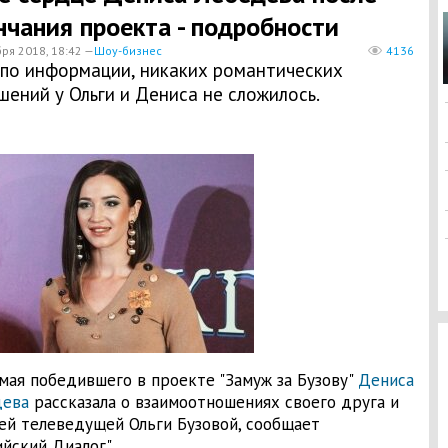
нчания проекта - подробности
бря 2018, 18:42 —
Шоу-бизнес
4136
 по информации, никаких романтических
ений у Ольги и Дениса не сложилось.
мая победившего в проекте "Замуж за Бузову"
Дениса
дева
рассказала о взаимоотношениях своего друга и
й телеведущей Ольги Бузовой, сообщает
ийский Диалог".