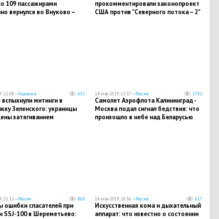
со 109 пассажирами
прокомментировали законопроект
но вернулся во Внуково –
США против "Северного потока – 2"
ности
, 12:08 —
Украина
652
14 мая 2019, 11:37 —
Россия
1731
 вспыхнули митинги в
Самолет Аэрофлота Калининград -
жку Зеленского: украинцы
Москва подал сигнал бедствия: что
ены затягиванием
произошло в небе над Беларусью
ации - кадры
, 11:11 —
Россия
863
14 мая 2019, 10:36 —
Россия
617
ы ошибки спасателей при
Искусственная кома и дыхательный
и SSJ-100 в Шереметьево:
аппарат: что известно о состоянии