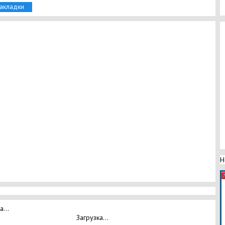
закладки
Н
а...
Загрузка...