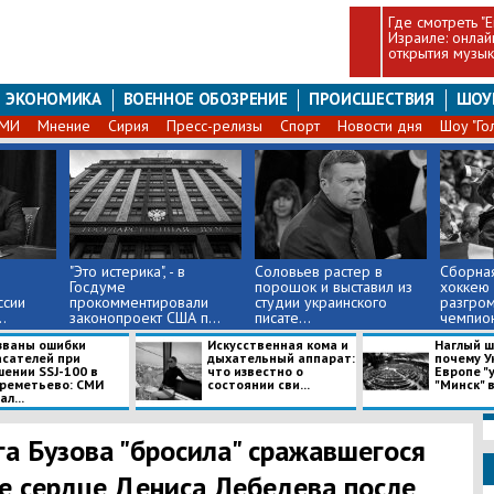
​Где смотреть "
Израиле: онла
открытия музыка
ЭКОНОМИКА
ВОЕННОЕ ОБОЗРЕНИЕ
ПРОИСШЕСТВИЯ
ШОУ
СМИ
Мнение
Сирия
Пресс-релизы
Спорт
Новости дня
Шоу "Го
​"Это истерика", - в
Соловьев растер в
Сборная
Госдуме
порошок и выставил из
хоккею 
ссии
прокомментировали
студии украинского
разгром
.
законопроект США п...
писате...
чемпион
званы ошибки
Искусственная кома и
Наглый ш
асателей при
дыхательный аппарат:
почему У
шении SSJ-100 в
что известно о
Европе "
реметьево: СМИ
состоянии сви...
"Минск" в 
ал...
га Бузова "бросила" сражавшегося
ее сердце Дениса Лебедева после