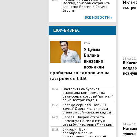
Милан 
Москву, призвав сохранить
членство России в Совете
экстрен
Европы
подроб
ВСЕ НОВОСТИ »
ШОУ-БИЗНЕС
19:52
​У Димы
Билана
14 мая 2019
внезапно
В Киеве
возникли
поддер
проблемы со здоровьем на
возмущ
гастролях в США
инаугур
Настасья Самбурская
16:34
выложила компромат на
режиссера, который "выгнал"
ее из Театра: кадры
Звезда сериала "Папины
15:55
дочки" Дарья Мельникова
стала лысой - свежие кадры
Сергей Шнуров открыто
14:29
намекнул на свою пятую
свадьбу: "Что, опять?" - кадры
14 мая 2019
Назван
Виктория Боня
18:28
преобразилась в
тушени
преддверии лета: новый