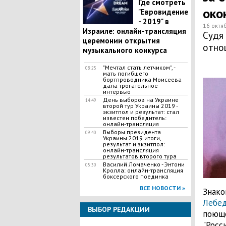
Где смотреть
око
"Евровидение
- 2019" в
16 октя
Израиле: онлайн-трансляция
Судя
церемонии открытия
отнош
музыкального конкурса
"Мечтал стать летчиком", -
08:25
мать погибшего
бортпроводника Моисеева
дала трогательное
интервью
День выборов на Украине
14:49
второй тур Украины 2019 -
экзитпол и результат: стал
известен победитель:
онлайн-трансляция
Выборы президента
09:40
Украины 2019 итоги,
результат и экзитпол:
онлайн-трансляция
результатов второго тура
Василий Ломаченко - Энтони
05:30
Кролла: онлайн-трансляция
боксерского поединка
ВСЕ НОВОСТИ »
Знако
Лебе
ВЫБОР РЕДАКЦИИ
поюще
"Росс