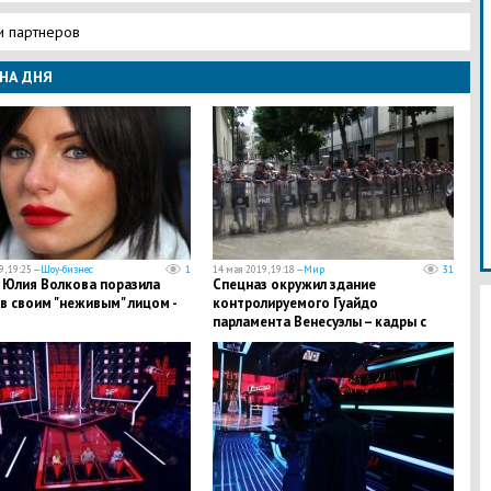
и партнеров
НА ДНЯ
, 19:25 —
Шоу-бизнес
1
14 мая 2019, 19:18 —
Мир
31
 Юлия Волкова поразила
Спецназ окружил здание
в своим "неживым" лицом -
контролируемого Гуайдо
парламента Венесуэлы – кадры с
места событий