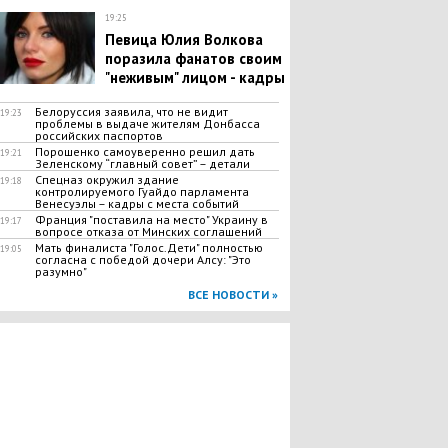
19:25
Певица Юлия Волкова
поразила фанатов своим
"неживым" лицом - кадры
Белоруссия заявила, что не видит
19:23
проблемы в выдаче жителям Донбасса
российских паспортов
Порошенко самоуверенно решил дать
19:21
Зеленскому “главный совет” – детали
Спецназ окружил здание
19:18
контролируемого Гуайдо парламента
Венесуэлы – кадры с места событий
​Франция "поставила на место" Украину в
19:17
вопросе отказа от Минских соглашений
Мать финалиста "Голос.Дети" полностью
19:05
согласна с победой дочери Алсу: "Это
разумно"
ВСЕ НОВОСТИ »