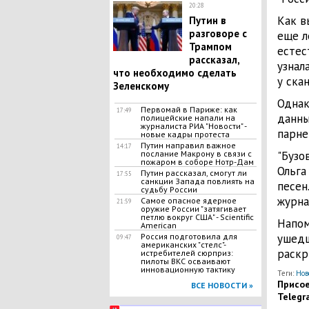
20:28
Как в
Путин в
разговоре с
еще л
Трампом
естес
рассказал,
узнал
что необходимо сделать
у ска
Зеленскому
Однак
Первомай в Париже: как
17:49
данны
полицейские напали на
журналиста РИА "Новости" -
парне
новые кадры протеста
Путин направил важное
14:17
послание Макрону в связи с
"Бузо
пожаром в соборе Нотр-Дам
Ольга
Путин рассказал, смогут ли
17:55
санкции Запада повлиять на
песен
судьбу России
журна
Самое опасное ядерное
21:59
оружие России "затягивает
петлю вокруг США" - Scientific
Напом
American
Россия подготовила для
ушедш
09:47
американских "стелс"-
раск
истребителей сюрприз:
пилоты ВКС осваивают
инновационную тактику
Теги:
Нов
Присое
ВСЕ НОВОСТИ »
Telegr