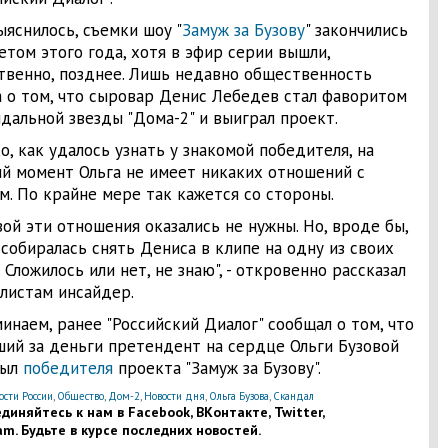
ыяснилось, съемки шоу "
Замуж за Бузову
" закончились
етом этого года, хотя в эфир серии вышли,
твенно, позднее. Лишь недавно общественность
а о том, что сыровар Денис Лебедев стал фаворитом
ндальной звезды "Дома-2" и выиграл проект.
о, как удалось узнать у знакомой победителя, на
й момент Ольга не имеет никаких отношений с
м. По крайне мере так кажется со стороны.
вой эти отношения оказались не нужны. Но, вроде бы,
 собиралась снять Дениса в клипе на одну из своих
. Сложилось или нет, не знаю", - откровенно рассказал
листам инсайдер.
инаем, ранее "Российский Диалог" сообщал о том, что
ий за деньги претендент на сердце Ольги Бузовой
рыл
победителя
проекта "Замуж за Бузову".
ости России
,
Общество
,
Дом-2
,
Новости дня
,
Ольга Бузова
,
Скандал
диняйтесь к нам в Facebook, ВКонтакте, Twitter,
am. Будьте в курсе последних новостей.