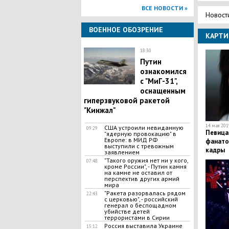
ВСЕ НОВОСТИ »
Новост
ВОЕННОЕ ОБОЗРЕНИЕ
КАРТИ
18:30
Путин
ознакомился
с "МиГ-31",
оснащенным
гиперзвуковой ракетой
"Кинжал"
14 мая 2019
США устроили невиданную
09:29
Певица
"ядерную провокацию" в
Европе: в МИД РФ
фанато
выступили с тревожным
кадры
заявлением
​"Такого оружия нет ни у кого,
07:48
кроме России", - Путин камня
на камне не оставил от
перспектив других армий
мира
​"Ракета разорвалась рядом
22:43
с церковью", - российский
генерал о беспощадном
убийстве детей
террористами в Сирии
Россия выставила Украине
15:12