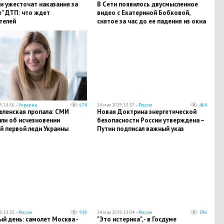
и ужесточат наказания за
В Сети появилось двусмысленное
" ДТП: что ждет
видео с Екатериной Бобковой,
телей
снятое за час до ее падения из окна
, 14:56 —
Украина
674
14 мая 2019, 13:37 —
Россия
464
еленская пропала: СМИ
​Новая Доктрина энергетической
ли об исчезновении
безопасности России утверждена –
й первой леди Украины
Путин подписал важный указ
инаугурацией президента
, 13:25 —
Россия
919
14 мая 2019, 13:04 —
Россия
596
й день: самолет Москва -
​"Это истерика", - в Госдуме