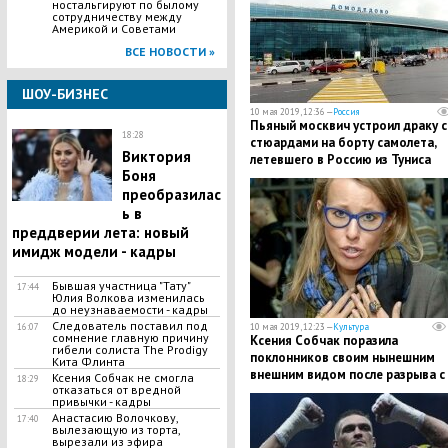
ностальгируют по былому
сотрудничеству между
Америкой и Советами
ВСЕ НОВОСТИ »
ШОУ-БИЗНЕС
10 мая 2019, 12:36 —
Россия
​Пьяный москвич устроил драку 
18:28
стюардами на борту самолета,
Виктория
летевшего в Россию из Туниса
Боня
преобразилас
ь в
преддверии лета: новый
имидж модели - кадры
Бывшая участница "Тату"
17:44
Юлия Волкова изменилась
до неузнаваемости - кадры
Следователь поставил под
16:07
10 мая 2019, 12:23 —
Культура
сомнение главную причину
Ксения Собчак поразила
гибели солиста The Prodigy
поклонников своим нынешним
Кита Флинта
внешним видом после разрыва с
Ксения Собчак не смогла
18:29
отказаться от вредной
Виторганом - кадры
привычки - кадры
Анастасию Волочкову,
17:40
вылезающую из торта,
вырезали из эфира