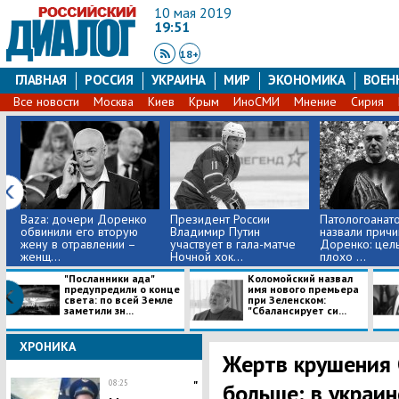
10 мая 2019
19:51
18+
ГЛАВНАЯ
РОССИЯ
УКРАИНА
МИР
ЭКОНОМИКА
ВОЕН
Все новости
Москва
Киев
Крым
ИноСМИ
Мнение
Сирия
Baza: дочери Доренко
Президент России
Патологоанат
обвинили его вторую
Владимир Путин
назвали причи
жену в отравлении –
участвует в гала-матче
Доренко: цел
женщ...
Ночной хок...
плохо ...
"Посланники ада"
Коломойский назвал
предупредили о конце
имя нового премьера
света: по всей Земле
при Зеленском:
заметили зн...
"Сбалансирует си...
ХРОНИКА
Жертв крушения 
08:25
"
больше: в украи