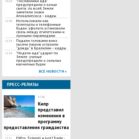
"Посланники ада"
14:24
предупредили о конце
света: по всей Земле
заметили знаки
Апокалипсиса – кадры
Использовали как
12:58
телепорты и телефонные
будки: уфологи установили
связь между египетскими и
лунными пирамидами
Падали головами вниз:
11:54
тысячи пауков устроили
ʺдождьʺ в Бразилии – кадры
"Неделя ада" ударит по
11:34
Земле: ученые
предупредили о сильных
магнитных бурях
ВСЕ НОВОСТИ »
ПРЕСС-РЕЛИЗЫ
15:58
Кипр
представил
изменения в
программу
предоставления гражданства
FXPro, Tickmill и Just2Trade -
17:51