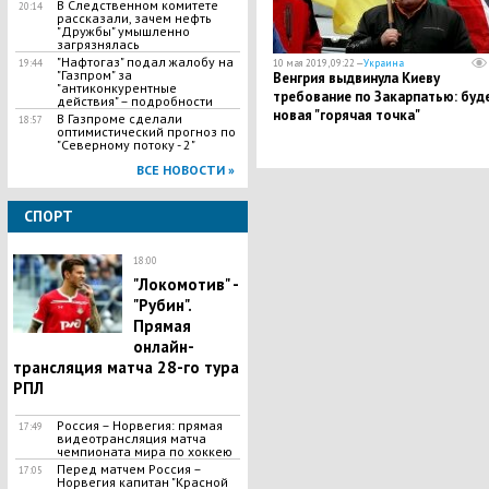
В Следственном комитете
20:14
рассказали, зачем нефть
"Дружбы" умышленно
загрязнялась
​"Нафтогаз" подал жалобу на
19:44
10 мая 2019, 09:22 —
Украина
"Газпром" за
​Венгрия выдвинула Киеву
"антиконкурентные
требование по Закарпатью: буд
действия" – подробности
новая "горячая точка"
В Газпроме сделали
18:57
оптимистический прогноз по
"Северному потоку - 2"
ВСЕ НОВОСТИ »
СПОРТ
18:00
"Локомотив" -
"Рубин".
Прямая
онлайн-
трансляция матча 28-го тура
РПЛ
Россия – Норвегия: прямая
17:49
видеотрансляция матча
чемпионата мира по хоккею
Перед матчем Россия –
17:05
Норвегия капитан "Красной