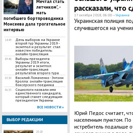
Мечтал стать
рассказали, что 
летчиком", -
мать
17 октября 2018, 06:00 —
Украина
погибшего бортпроводника
Украинская полиция по
Моисеева дала трогательное
случившегося на учения
интервью
День выборов на Украине
14:49
второй тур Украины 2019 -
экзитпол и результат: стал
известен победитель:
онлайн-трансляция
Выборы президента
09:40
Украины 2019 итоги,
результат и экзитпол:
онлайн-трансляция
результатов второго тура
Василий Ломаченко - Энтони
05:30
Кролла: онлайн-трансляция
боксерского поединка
Социологи назвали имя
06:35
единственного кандидата,
который станет следующим
президентом Украины
ВСЕ НОВОСТИ »
Юрий Педос считает, ч
населенным пунктом. По 
ВЫБОР РЕДАКЦИИ
истребитель подальше от
20:28