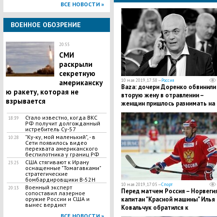
ВСЕ НОВОСТИ »
ВОЕННОЕ ОБОЗРЕНИЕ
20:55
СМИ
раскрыли
секретную
10 мая 2019, 17:38 —
Россия
американску
Baza: дочери Доренко обвинили
ю ракету, которая не
вторую жену в отравлении –
взрывается
женщин пришлось разнимать на
кладбище
Стало известно, когда ВКС
18:39
РФ получит долгожданный
истребитель Су-57
"Ку-ку, мой маленький", - в
10:28
Сети появилось видео
перехвата американского
беспилотника у границ РФ
США стягивают к Ирану
23:25
оснащенные "Томагавками"
стратегические
бомбардировщики B-52H
10 мая 2019, 17:05 —
Спорт
Военный эксперт
20:13
Перед матчем Россия – Норвеги
сопоставил лазерное
оружие России и США и
капитан "Красной машины" Илья
вынес вердикт
Ковальчук обратился к
болельщикам: "Настроены на
ВСЕ НОВОСТИ »