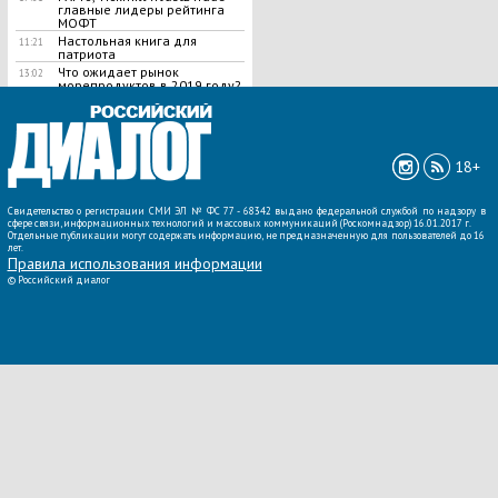
главные лидеры рейтинга
МОФТ
Настольная книга для
11:21
патриота
Что ожидает рынок
13:02
морепродуктов в 2019 году?
ВСЕ НОВОСТИ »
18+
Свидетельство о регистрации СМИ ЭЛ № ФС 77 - 68342 выдано федеральной службой по надзору в
сфере связи, информационных технологий и массовых коммуникаций (Роскомнадзор) 16.01.2017 г.
Отдельные публикации могут содержать информацию, не предназначенную для пользователей до 16
лет.
Правила использования информации
©
Российский диалог