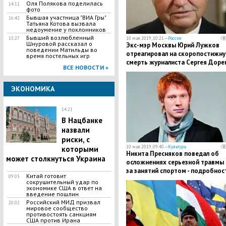
Оля Полякова поделилась
14:11
фото
Бывшая участница "ВИА Гры"
16:42
Татьяна Котова вызвала
недоумение у поклонников
Бывший возлюбленный
15:27
10 мая 2019, 10:21 —
Россия
Шнуровой рассказал о
Экс-мэр Москвы Юрий Лужков
поведении Матильды во
отреагировал на скоропостижн
время постельных игр
смерть журналиста Сергея Доре
ВСЕ НОВОСТИ »
ЭКОНОМИКА
14:21
​В Нацбанке
назвали
риски, с
10 мая 2019, 09:40 —
Культура
которыми
Никита Пресняков поведал об
может столкнуться Украина
осложнениях серьезной травмы 
за занятий спортом - подробнос
Китай готовит
09:03
сокрушительный удар по
экономике США в ответ на
введение пошлин
Российский МИД призвал
20:02
мировое сообщество
противостоять санкциям
США против Ирана