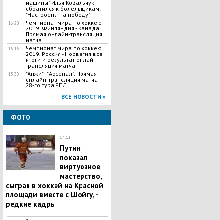
машины" Илья Ковальчук
обратился к болельщикам:
"Настроены на победу"
Чемпионат мира по хоккею
16:20
2019. Финляндия - Канада.
Прямая онлайн-трансляция
матча
Чемпионат мира по хоккею
16:15
2019. Россия - Норвегия все
итоги и результат онлайн-
трансляция матча
"Анжи" - "Арсенал". Прямая
15:30
онлайн-трансляция матча
28-го тура РПЛ
ВСЕ НОВОСТИ »
ФОТО
14:13
Путин
показал
виртуозное
мастерство,
сыграв в хоккей на Красной
площади вместе с Шойгу, -
редкие кадры