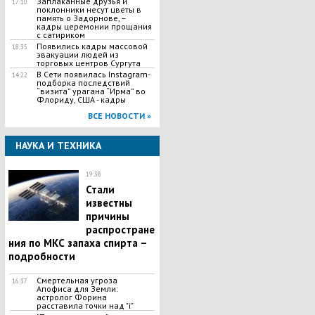
Заплаканные друзья и
17:10
поклонники несут цветы в
память о Задорнове, –
кадры церемонии прощания
с сатириком
Появились кадры массовой
18:35
эвакуации людей из
торговых центров Сургута
В Сети появилась Іnstagram-
14:22
подборка последствий
“визита” урагана “Ирма” во
Флориду, США - кадры
ВСЕ НОВОСТИ »
НАУКА И ТЕХНИКА
19:38
Стали
известны
причины
распростране
ния по МКС запаха спирта –
подробности
​Смертельная угроза
16:37
Апофиса для Земли:
астролог Форина
расставила точки над "i"