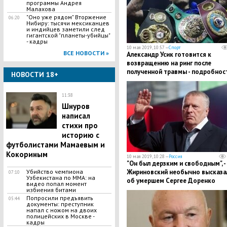
программы Андрея
Малахова
"Оно уже рядом" Вторжение
06:20
Нибиру: тысячи мексиканцев
и индийцев заметили след
гигантской "планеты-убийцы"
- кадры
10 мая 2019, 10:57 —
Спорт
ВСЕ НОВОСТИ »
​Александр Усик готовится к
возвращению на ринг после
полученной травмы - подробнос
НОВОСТИ 18+
11:38
Шнуров
написал
стихи про
историю с
футболистами Мамаевым и
Кокориным
10 мая 2019, 10:28 —
Россия
​"Он был дерзким и свободным", -
Убийство чемпиона
Жириновский необычно высказа
07:10
Узбекистана по MMA: на
об умершем Сергее Доренко
видео попал момент
избиения битами
Попросили предъявить
05:44
документы: преступник
напал с ножом на двоих
полицейских в Москве -
кадры