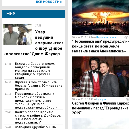
ВСЕ НОВОСТИ »
МИР
17:55
Умер
ведущий
10 мая 2019, 14:24 —
Наука и техника
"Посланники ада" предупредили 
американског
конце света: по всей Земле
о шоу "Дикое
заметили знаки Апокалипсиса –
королевство" Джим Фаулер
кадры
​Вслед за Севастополем:
17:41
вандалы осквернили
могилы на советском
кладбище в Германии –
кадры
​Франция может отменить
16:59
безвиз Грузии с ЕС – названа
причина
Порошенко обратился к
13:13
Меркель с важным
10 мая 2019, 13:46 —
Культура
предложением: главе
Сергей Лазарев и Филипп Кирко
Украины нужна ее
поддержка - подробности
помолились перед "Евровидением
Волкер послал Кремлю
09:48
2019"
сигнал о войне в Донбассе:
"США полностью
поддерживают"
Холодная дружба: в США
06:44