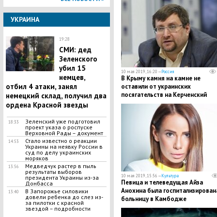
победу"
УКРАИНА
19:28
СМИ: дед
Зеленского
убил 15
10 мая 2019, 16:20 —
Россия
немцев,
В Крыму камня на камне не
отбил 4 атаки, занял
оставили от украинских
посягательств на Керченский
немецкий склад, получил два
пролив
ордена Красной звезды
Зеленский уже подготовил
18:33
проект указа о роспуске
Верховной Рады – документ
​Стало известно о реакции
14:53
Украины на неявку России в
суд по делу украинских
моряков
​Медведчук растер в пыль
13:56
результаты выборов
10 мая 2019, 15:56 —
Культура
президента Украины из-за
Певица и телеведущая Айза
Донбасса
Анохина была госпитализирован
​В Запорожье силовики
13:40
довели ребенка до слез из-
больницу в Камбодже
за пилотки с красной
звездой – подробности