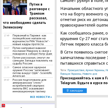
самолет рухнул в поле, п
Путин в
Начальник областного у
разговоре с
Трампом
что на борту военного с
рассказал,
отметил риск их детонаци
что необходимо сделать
правоохранителей оцепи
Зеленскому
Как сообщалось ранее, 
Первомай в Париже: как
17:49
крушения Су-27 мог стат
полицейские напали на
журналиста РИА "Новости" -
Летчик первого класса б
новые кадры протеста
Путин направил важное
14:17
послание Макрону в связи с
В Сети появилось снято
пожаром в соборе Нотр-Дам
запечатлены последние 1
Путин рассказал, смогут ли
17:55
санкции Запада повлиять на
пытавшихся справиться с
судьбу России
Самое опасное ядерное
21:59
оружие России "затягивает
Теги:
,
,
Происшествия
Армия Украины
Н
петлю вокруг США" - Scientific
,
Полиция Украины
Новости дня
American
Присоединяйтесь к нам в Fa
Россия подготовила для
09:47
Telegram. Будьте в курсе п
американских "стелс"-
истребителей сюрприз:
пилоты ВКС осваивают
В закладки
инновационную тактику
ВСЕ НОВОСТИ »