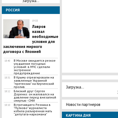
Загрузка...
РОССИЯ
19:33
Лавров
назвал
необходимые
условия для
заключения мирного
договора с Японией
​В Москве ожидается резкое
18:40
ухудшение погодных
условий: в МЧС сделали
экстренное
предупреждение
В Крыму отреагировали на
18:31
заявленные Украиной
"претензии" на Керченский
Загрузка...
пролив
Близкий друг Сергея
18:12
Доренко: он жаловался на
давление перед внезапной
смертью - СМИ
Новости партнеров
Встречавшего Резника в
18:10
"Пулково" журналиста
избила разъяренная мать
"депутата-наркомана"
КАРТИНА ДНЯ