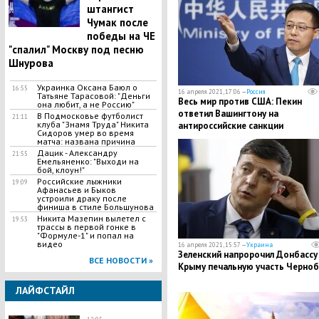
штангист
Чумак после
победы на ЧЕ
"спалил" Москву под песню
Шнурова
Украинка Оксана Баюл о
16:55
16 апреля 2021, 17:06 —
Россия
Татьяне Тарасовой: "Деньги
Весь мир против США: Пекин
она любит, а не Россию"
ответил Вашингтону на
В Подмосковье футболист
21:11
клуба "Знамя Труда" Никита
антироссийские санкции
Сидоров умер во время
матча: названа причина
Дацик - Александру
21:55
Емельяненко: "Выходи на
бой, клоун!"
Российские лыжники
19:09
Афанасьев и Быков
устроили драку после
финиша в стиле Большунова
Никита Мазепин вылетел с
19:53
трассы в первой гонке в
"Формуле-1" и попал на
видео
16 апреля 2021, 15:57 —
Украина
Зеленский напророчил Донбассу
ВСЕ НОВОСТИ »
Крыму печальную участь Черно
ЛАЙФСТАЙЛ