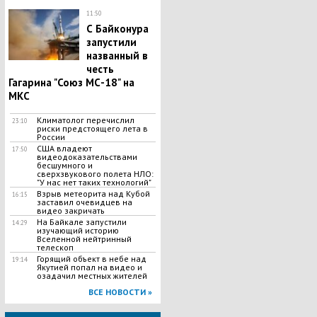
11:50
С Байконура
запустили
названный в
честь
Гагарина "Союз МС-18" на
МКС
Климатолог перечислил
23:10
риски предстоящего лета в
России
США владеют
17:50
видеодоказательствами
бесшумного и
сверхзвукового полета НЛО:
"У нас нет таких технологий"
Взрыв метеорита над Кубой
16:15
заставил очевидцев на
видео закричать
На Байкале запустили
14:29
изучающий историю
Вселенной нейтринный
телескоп
Горящий объект в небе над
19:14
Якутией попал на видео и
озадачил местных жителей
ВСЕ НОВОСТИ »