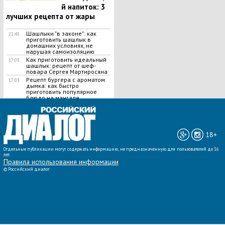
й напиток: 3
лучших рецепта от жары
Шашлыки "в законе": как
21:45
приготовить шашлык в
домашних условиях, не
нарушая самоизоляцию
Как приготовить идеальный
17:05
шашлык​: рецепт от шеф-
повара Сергея Мартиросяна
Рецепт бургера с ароматом
17:03
дымка: как быстро
приготовить популярное
блюдо на мангале
ВСЕ НОВОСТИ »
18+
Отдельные публикации могут содержать информацию, не предназначенную для пользователей до 16
лет.
Правила использования информации
©
Российский диалог