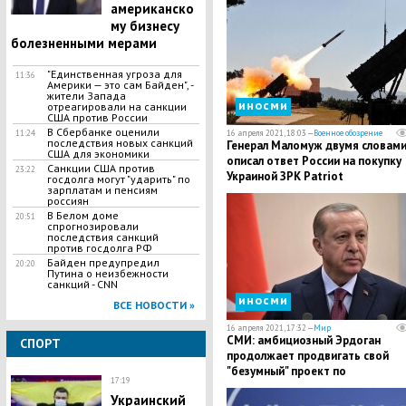
американско
му бизнесу
болезненными мерами
​"Единственная угроза для
11:36
Америки — это сам Байден", -
жители Запада
иносми
отреагировали на санкции
США против России
В Сбербанке оценили
11:24
16 апреля 2021, 18:03 —
Военное обозрение
последствия новых санкций
Генерал Маломуж двумя словам
США для экономики
описал ответ России на покупку
Санкции США против
23:22
Украиной ЗРК Patriot
госдолга могут "ударить" по
зарплатам и пенсиям
россиян
В Белом доме
20:51
спрогнозировали
последствия санкций
против госдолга РФ
Байден предупредил
20:20
Путина о неизбежности
санкций - CNN
иносми
ВСЕ НОВОСТИ »
16 апреля 2021, 17:32 —
Мир
СМИ: амбициозный Эрдоган
СПОРТ
продолжает продвигать свой
"безумный" проект по
17:19
строительству канала "Стамбул"
Украинский