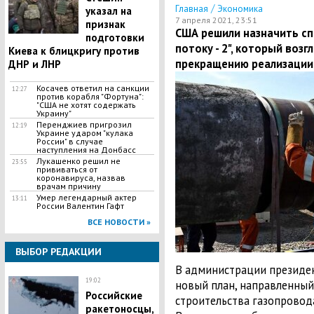
/
Главная
Экономика
указал на
7 апреля 2021, 23:51
признак
США решили назначить сп
подготовки
потоку - 2", который воз
Киева к блицкригу против
прекращению реализации
ДНР и ЛНР
​Косачев ответил на санкции
12:27
против корабля "Фортуна":
"США не хотят содержать
Украину"
Перенджиев пригрозил
12:19
Украине ударом "кулака
России" в случае
наступления на Донбасс
Лукашенко решил не
23:55
прививаться от
коронавируса, назвав
врачам причину
Умер легендарный актер
13:11
России Валентин Гафт
ВСЕ НОВОСТИ »
ВЫБОР РЕДАКЦИИ
В администрации президе
19:02
новый план, направленный
Российские
строительства газопрово
ракетоносцы,