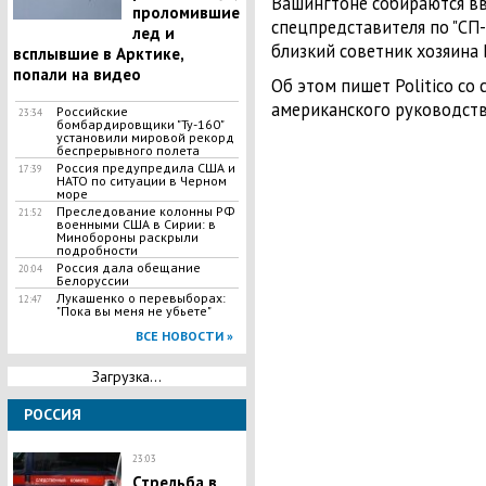
Вашингтоне собираются в
проломившие
спецпредставителя по "СП-2
лед и
близкий советник хозяина
всплывшие в Арктике,
попали на видео
Об этом пишет Politico со
американского руководств
Российские
23:34
бомбардировщики "Ту-160"
установили мировой рекорд
беспрерывного полета
Россия предупредила США и
17:39
НАТО по ситуации в Черном
море
Преследование колонны РФ
21:52
военными США в Сирии: в
Минобороны раскрыли
подробности
Россия дала обещание
20:04
Белоруссии
​Лукашенко о перевыборах:
12:47
"Пока вы меня не убьете"
ВСЕ НОВОСТИ »
Загрузка...
РОССИЯ
23:03
Стрельба в