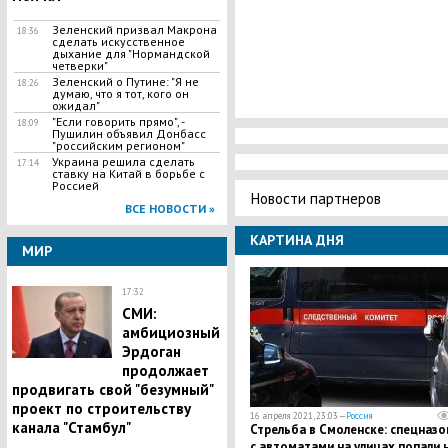
Зеленский призвал Макрона
18:36
сделать искусственное
дыхание для "Нормандской
четверки"
Зеленский о Путине: "Я не
18:26
думаю, что я тот, кого он
ожидал"
"Если говорить прямо", -
18:09
Пушилин объявил Донбасс
"российским регионом"
Украина решила сделать
17:14
ставку на Китай в борьбе с
Россией
Новости партнеров
ВСЕ НОВОСТИ »
КАРТИНА ДНЯ
МИР
17:32
СМИ:
амбициозный
Эрдоган
продолжает
продвигать свой "безумный"
проект по строительству
16 апреля 2021, 23:03 —
Россия
канала "Стамбул"
Стрельба в Смоленске: спецназ
с автоматами на улицах попали 