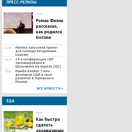
ПРЕСС-РЕЛИЗЫ
13:07
Роман Фелик
рассказал,
как родился
Instime
Mamba запустила проект
11:00
для помощи бездомным
кошкам
19-я конференция CIEP
13:23
запланирована в
Шэньчжэне на апрель 2021
Мамба вложит 3 млн
12:02
долларов США в свое
развитие в Германии и
Италии
ВСЕ НОВОСТИ »
ЕДА
09:09
Как быстро
сделать
охлаждающи