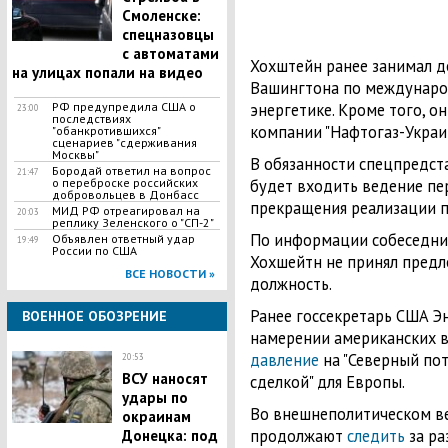
Смоленске:
спецназовцы
с автоматами
Хохштейн ранее занимал д
на улицах попали на видео
Вашингтона по междунар
РФ предупредила США о
энергетике. Кроме того, о
23:00
последствиях
компании "Нафтогаз-Украи
"обанкротившихся"
сценариев "сдерживания
Москвы"
В обязанности спецпредста
Бородай ответил на вопрос
21:47
о переброске российских
будет входить ведение пе
добровольцев в Донбасс
прекращения реализации п
МИД РФ отреагировал на
20:03
реплику Зеленского о "СП-2"
По информации собеседник
Объявлен ответный удар
19:49
России по США
Хохшейтн не принял пред
ВСЕ НОВОСТИ »
должность.
Ранее госсекретарь США Э
ВОЕННОЕ ОБОЗРЕНИЕ
намерении американских 
давление
на "Северный пото
20:53
ВСУ наносят
сделкой" для Европы.
удары по
Во внешнеполитическом ве
окраинам
продолжают
следить
за ра
Донецка: под