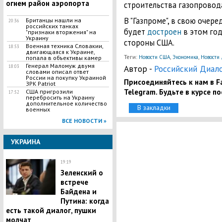
огнем район аэропорта
строительства газопровод
В "Газпроме", в свою очере
Британцы нашли на
20:36
российских танках
будет
достроен
в этом год
"признаки вторжения" на
Украину
стороны США.
Военная техника Словакии,
18:53
двигающаяся к Украине,
Теги:
,
,
Новости США
Экономика
Новости
попала в объективы камер
Генерал Маломуж двумя
Автор -
Российский Диал
18:03
словами описал ответ
России на покупку Украиной
Присоединяйтесь к нам в Fa
ЗРК Patriot
Telegram. Будьте в курсе п
США пригрозили
17:52
перебросить на Украину
дополнительное количество
В закладки
военных
ВСЕ НОВОСТИ »
УКРАИНА
19:19
Зеленский о
встрече
Байдена и
Путина: когда
есть такой диалог, пушки
молчат