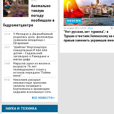
12:05
Аномально
теплую
погоду
пообещали в
иносми
Гидрометцентре
16 апреля 2021, 14:33 —
Мир
​"Нет русских, нет туризма", - в
​У Меладзе и Джанабаевой
22:14
Турции ответили Зеленскому на 
родилась дочь: фолловеры
сравнили младенца с
призыв заменить украинцев вме
Гагариным
русских туристов
"Шайтан" Моргенштерн
14:17
пожертвовал ₽ 666 666
детям – Садальский
заговорил о Рамадане и
магии цифр
​Марусев ушел из жизни в
14:08
возрасте 76 лет:
тележурналист стоял у
истоков передачи "Пойми
меня"
Николаев раскрыл
09:50
неизвестные зрителям
таланты почившего
Борткевича и архивными
кадрами всколыхнул Сеть
ВСЕ НОВОСТИ »
НАУКА И ТЕХНИКА