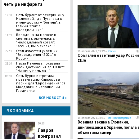
четыре инфаркта
Сеть бурлит от вечеринки у
17:30
Ивлеевой, где Пугачева в
мини-шортах – "богиня", а
Галкин "спит в
холодильнике"
Бородина на морозе в
11:39
снегопад окунулась в
"молодильный котел":
"Ксения, Вы в сказке…"
Стал известен участник
22:51
16 апреля 2021, 19:49 —
Россия
"Евровидения - 2021" от
Объявлен ответный удар России
России
США
Настя Ивлеева показала
21:10
свои достижения за 10 лет:
"Машину помыла…"
Сеть бурно встретила
08:30
презентацию Киркорова
песни для "Евровидения" от
Молдавии в исполнении
Гордиенко
ВСЕ НОВОСТИ »
ЭКОНОМИКА
16 апреля 2021, 18:53 —
Военное обозрение
Военная техника Словакии,
20:13
двигающаяся к Украине, попала 
Лавров
объективы камер
пригрозил