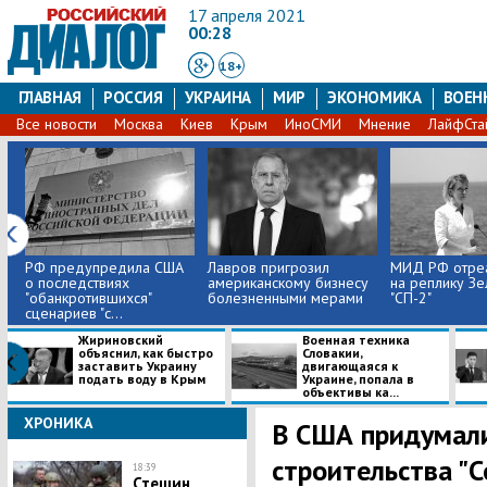
17 апреля 2021
00:28
18+
ГЛАВНАЯ
РОССИЯ
УКРАИНА
МИР
ЭКОНОМИКА
ВОЕН
Все новости
Москва
Киев
Крым
ИноСМИ
Мнение
ЛайфСта
РФ предупредила США
Лавров пригрозил
МИД РФ отре
о последствиях
американскому бизнесу
на реплику Зе
"обанкротившихся"
болезненными мерами
"СП-2"
сценариев "с...
Жириновский
Военная техника
объяснил, как быстро
Словакии,
заставить Украину
двигающаяся к
подать воду в Крым
Украине, попала в
объективы ка...
ХРОНИКА
В США придумали
строительства "С
18:39
Стешин