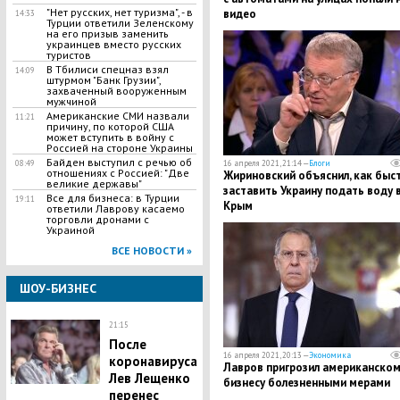
​"Нет русских, нет туризма", - в
видео
14:33
Турции ответили Зеленскому
на его призыв заменить
украинцев вместо русских
туристов
В Тбилиси спецназ взял
14:09
штурмом "Банк Грузии",
захваченный вооруженным
мужчиной
Американские СМИ назвали
11:21
причину, по которой США
может вступить в войну с
Россией на стороне Украины
Байден выступил с речью об
08:49
16 апреля 2021, 21:14 —
Блоги
отношениях с Россией: "Две
Жириновский объяснил, как быс
великие державы"
заставить Украину подать воду 
Все для бизнеса: в Турции
19:11
Крым
ответили Лаврову касаемо
торговли дронами с
Украиной
ВСЕ НОВОСТИ »
ШОУ-БИЗНЕС
21:15
После
16 апреля 2021, 20:13 —
Экономика
коронавируса
Лавров пригрозил американском
Лев Лещенко
бизнесу болезненными мерами
перенес