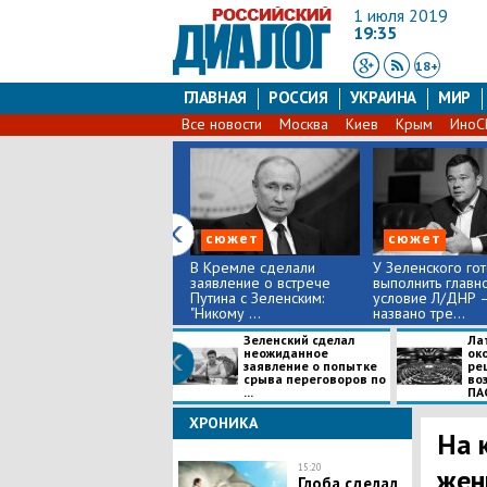
1 июля 2019
19:35
18+
ГЛАВНАЯ
РОССИЯ
УКРАИНА
МИР
Все новости
Москва
Киев
Крым
Ино
сюжет
сюжет
В Кремле сделали
У Зеленского го
заявление о встрече
выполнить главн
Путина с Зеленским:
условие Л/ДНР 
"Никому ...
названо тре...
Зеленский сделал
Ла
неожиданное
ок
заявление о попытке
ре
срыва переговоров по
во
...
ПА
ХРОНИКА
На 
15:20
жен
Глоба сделал