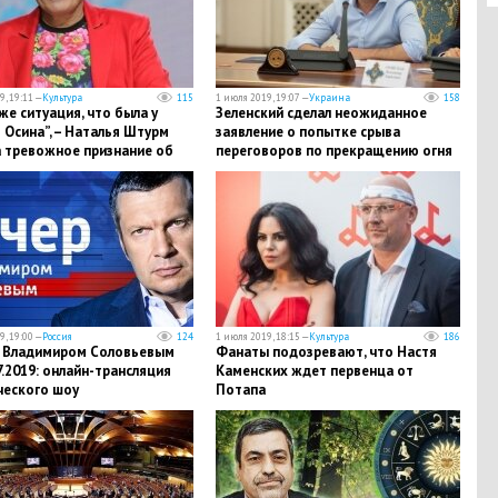
, 19:11 —
Культура
115
1 июля 2019, 19:07 —
Украина
158
же ситуация, что была у
Зеленский сделал неожиданное
 Осина”, – Наталья Штурм
заявление о попытке срыва
а тревожное признание об
переговоров по прекращению огня
ове
в Донбассе
, 19:00 —
Россия
124
1 июля 2019, 18:15 —
Культура
186
с Владимиром Соловьевым
Фанаты подозревают, что Настя
7.2019: онлайн-трансляция
Каменских ждет первенца от
ческого шоу
Потапа