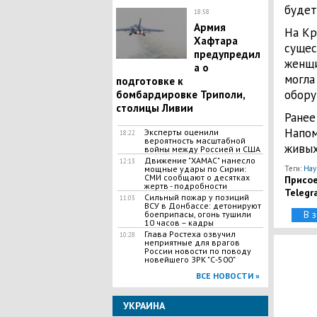
будет
18:58
Армия
На Кр
Хафтара
сущес
предупредил
женщи
а о
могла
подготовке к
обору
бомбардировке Триполи,
столицы Ливии
Ранее
Напом
Эксперты оценили
18:22
вероятность масштабной
живых
войны между Россией и США
Движение "ХАМАС" нанесло
12:13
Теги:
Нау
мощные удары по Сирии:
СМИ сообщают о десятках
Присое
жертв - подробности
Telegr
​Сильный пожар у позиций
11:03
ВСУ в Донбассе: детонируют
В 
боеприпасы, огонь тушили
10 часов – кадры
Глава Ростеха озвучил
10:28
неприятные для врагов
России новости по поводу
новейшего ЗРК "С-500"
ВСЕ НОВОСТИ »
УКРАИНА