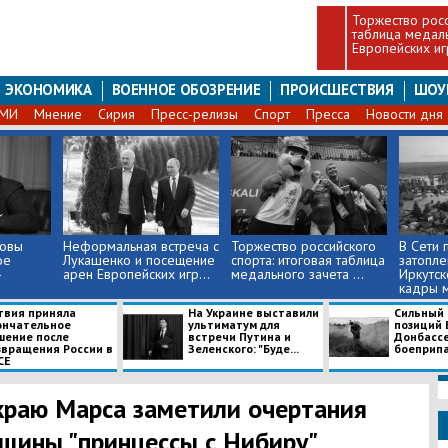
Торжество росс
таблица медаль
Европейских и
ЭКОНОМИКА
ВОЕННОЕ ОБОЗРЕНИЕ
ПРОИСШЕСТВИЯ
ШОУ
СМИ
Мнение
Сирия
Пресс-релизы
Спорт
Пресса
Новости дня
товы
Неформальная встреча с
Торжество российского
В Сети 
ое
Лукашенко и посещение
спорта: итоговая таблица
затопле
–
арен Европейских игр...
медального зачета ...
Иркутск
кадры м
твия приняла
На Украине выставили
​Сильный
ончательное
ультиматум для
позиций 
шение после
встречи Путина и
Донбассе
звращения России в
Зеленского: "Буде...
боеприпас
СЕ
краю Марса заметили очертания
щины "принцессы с Нибиру"