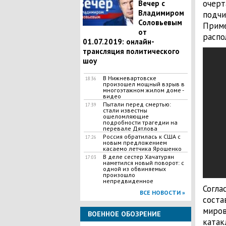
очерт
Вечер с
Владимиром
подчи
Соловьевым
Приме
от
распо
01.07.2019: онлайн-
трансляция политического
шоу
В Нижневартовске
18:36
произошел мощный взрыв в
многоэтажном жилом доме -
видео
Пытали перед смертью:
17:39
стали известны
ошеломляющие
подробности трагедии на
перевале Дятлова
​Россия обратилась к США с
17:26
новым предложением
касаемо летчика Ярошенко
В деле сестер Хачатурян
17:03
наметился новый поворот: с
одной из обвиняемых
произошло
непредвиденное
Согла
ВСЕ НОВОСТИ »
соста
миров
ВОЕННОЕ ОБОЗРЕНИЕ
катак