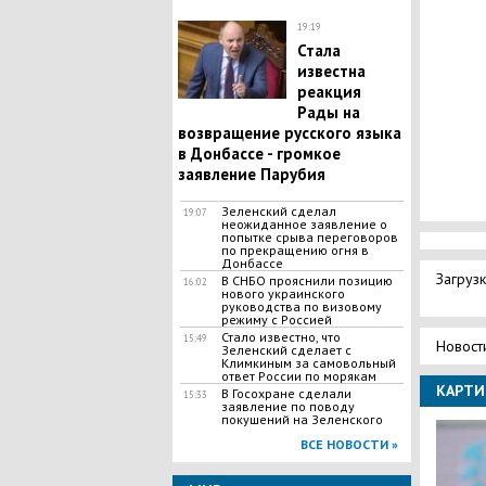
19:19
Стала
известна
реакция
Рады на
возвращение русского языка
в Донбассе - громкое
заявление Парубия
Зеленский сделал
19:07
неожиданное заявление о
попытке срыва переговоров
по прекращению огня в
Донбассе
Загрузк
В СНБО прояснили позицию
16:02
нового украинского
руководства по визовому
режиму с Россией
​Стало известно, что
15:49
Новост
Зеленский сделает с
Климкиным за самовольный
ответ России по морякам
КАРТИ
В Госохране сделали
15:33
заявление по поводу
покушений на Зеленского
ВСЕ НОВОСТИ »