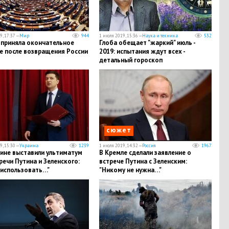
, 17:37 —
Мир
944
1 июля 2019, 15:36 —
Наука и техника
532
 приняла окончательное
Глоба обещает "жаркий" июль -
е после возвращения России
2019: испытания ждут всех -
детальный гороскоп
сюжет
, 15:30 —
Украина
1239
1 июля 2019, 14:32 —
Россия
1967
аине выставили ультиматум
В Кремле сделали заявление о
речи Путина и Зеленского:
встрече Путина с Зеленским:
 использовать…"
"Никому не нужна…"