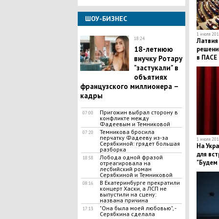
ШОУ-БИЗНЕС
1 июля 2019
18:24
Латвия
​18-летнюю
решени
в ПАСЕ
внучку Ротару
"застукали" в
объятиях
французского миллионера –
кадры
Пригожин выбрал сторону в
07:00
конфликте между
Фадеевым и Темниковой
Темникова бросила
07:20
перчатку Фадееву из-за
1 июля 2019
Серябкиной: грядет большая
На Укр
разборка
для вст
Лобода одной фразой
18:58
"Будем
отреагировала на
лесбийский роман
Серябкиной и Темниковой
В Екатеринбурге прекратили
08:16
концерт Хаски, а ЛСП не
выпустили на сцену:
названа причина
"Она была моей любовью", -
17:13
Серябкина сделала