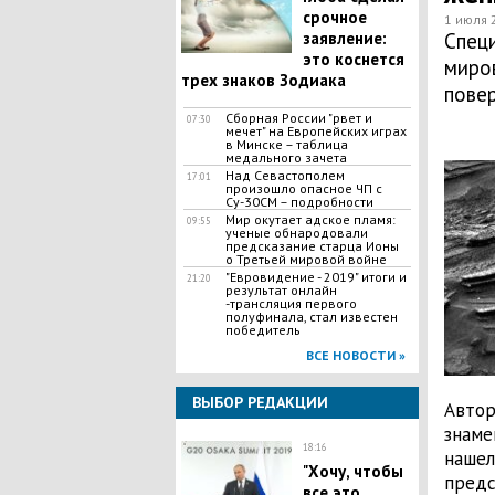
срочное
1 июля 
заявление:
Спец
это коснется
миро
трех знаков Зодиака
пове
Сборная России "рвет и
07:30
мечет" на Европейских играх
в Минске – таблица
медального зачета
Над Севастополем
17:01
произошло опасное ЧП с
Су-30СМ – подробности
Мир окутает адское пламя:
09:55
ученые обнародовали
предсказание старца Ионы
о Третьей мировой войне
"Евровидение - 2019" итоги и
21:20
результат онлайн
-трансляция первого
полуфинала, стал известен
победитель
ВСЕ НОВОСТИ »
ВЫБОР РЕДАКЦИИ
Автор
знаме
18:16
нашел
​"Хочу, чтобы
предс
все это