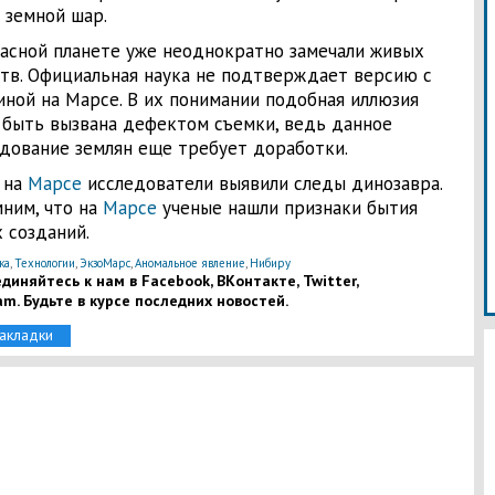
 земной шар.
асной планете уже неоднократно замечали живых
тв. Официальная наука не подтверждает версию с
ной на Марсе. В их понимании подобная иллюзия
 быть вызвана дефектом съемки, ведь данное
дование землян еще требует доработки.
 на
Марсе
исследователи выявили следы динозавра.
ним, что на
Марсе
ученые нашли признаки бытия
 созданий.
ка
,
Технологии
,
ЭкзоМарс
,
Аномальное явление
,
Нибиру
диняйтесь к нам в Facebook, ВКонтакте, Twitter,
am. Будьте в курсе последних новостей.
закладки