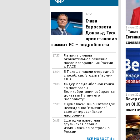
МИР
17:58
​Глава
Евросовета
1 июля 2019
“Такая 
Дональд Туск
Евгения
приостановил
сделал
саммит ЕС – подробности
Алибас
Латвия приняла
17:37
окончательное решение
после возвращения России
в ПАСЕ
​В Польше нашли очередной
12:54
способ, как "угодить" армии
США
Лидер предвыборной гонки
09:03
за пост главы
Великобритании собирается
1 июля 2019
доказать Путину его
Вечер 
"неправоту"
от 01.0
Одумалась: Нино Катамадзе
07:02
неожиданно "изменила"
полити
свое антироссийское
настроение
Еще одна известная
06:43
грузинская певица
извинилась за гастроли в
России
ВСЕ НОВОСТИ »