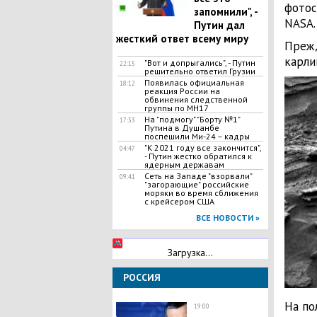
фотос
запомнили", -
NASA.
Путин дал
жесткий ответ всему миру
Преж
карли
"Вот и допрыгались", - Путин
22:15
решительно ответил Грузии
Появилась официальная
18:12
реакция России на
обвинения следственной
группы по МН17
На "подмогу" "Борту №1"
17:33
Путина в Душанбе
поспешили Ми-24 – кадры
"К 2021 году все закончится",
04:47
- Путин жестко обратился к
ядерным державам
Сеть на Западе "взорвали"
09:41
"загорающие" российские
моряки во время сближения
с крейсером США
ВСЕ НОВОСТИ »
Загрузка...
РОССИЯ
На по
19:00