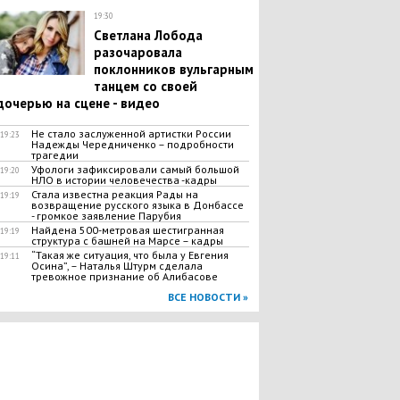
19:30
Светлана Лобода
разочаровала
поклонников вульгарным
танцем со своей
дочерью на сцене - видео
Не стало заслуженной артистки России
19:23
Надежды Чередниченко – подробности
трагедии
Уфологи зафиксировали самый большой
19:20
НЛО в истории человечества -кадры
Стала известна реакция Рады на
19:19
возвращение русского языка в Донбассе
- громкое заявление Парубия
Найдена 500-метровая шестигранная
19:19
структура с башней на Марсе – кадры
“Такая же ситуация, что была у Евгения
19:11
Осина”, – Наталья Штурм сделала
тревожное признание об Алибасове
ВСЕ НОВОСТИ »