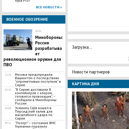
тура РПЛ
ВСЕ НОВОСТИ »
ВОЕННОЕ ОБОЗРЕНИЕ
16:01
Минобороны:
Россия
Загрузка...
разрабатыва
ет
революционное оружие для
ПВО
Новости партнеров
Москва предупредила
12:25
Вашингтон о последствиях
"опрометчивых поступков" в
КАРТИНА ДНЯ
Сирии
"В Сирию доставили 8
10:56
контейнеров с хлором,
готовится провокация", –
сообщили в Минобороны
России
Эсминец США вошел в
10:08
Персидский залив для
масштабного удара по
Сирии
"Позор!" – состояние ВМС
09:11
Германии поразило