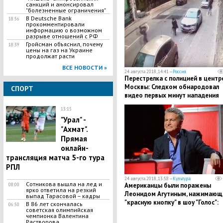
санкций и анонсировал
"болезненные ограничения"
В Deutsche Bank
18:56
прокомментировали
информацию о возможном
разрыве отношений с РФ
​Гройсман объяснил, почему
18:39
цены на газ на Украине
продолжат расти
ВСЕ НОВОСТИ »
24 августа 2018, 14:41 —
Россия
Перестрелка с полицией в центр
Москвы: Следком обнародовал
СПОРТ
видео первых минут нападения
13:15
"Урал" -
"Ахмат".
Прямая
онлайн-
трансляция матча 5-го тура
РПЛ
24 августа 2018, 13:58 —
Культура
Сотникова вышла на лед и
Американцы были поражены
08:00
ярко ответила на резкий
Леонидом Агутиным, нажимающ
выпад Тарасовой – кадры
"красную кнопку" в шоу "Голос":
В 86 лет скончалась
06:50
советская олимпийская
всемирный мем
чемпионка Валентина
Растворова