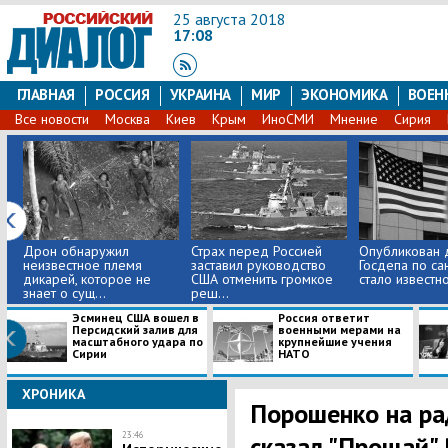
25 августа 2018
17:08
ГЛАВНАЯ
РОССИЯ
УКРАИНА
МИР
ЭКОНОМИКА
ВОЕН
Все новости
Москва
Киев
Крым
ИноСМИ
Мнение
Сирия
​Дрон обнаружил
Страх перед Россией
Опубликован 
неизвестное племя
заставил руководство
Госдепа по са
дикарей, которое не
США отменить громкое
стало известно,
знает о сущ...
реш...
Эсминец США вошел в
Россия ответит
Персидский залив для
военными мерами на
масштабного удара по
крупнейшие учения
Сирии
НАТО
ХРОНИКА
Порошенко на ра
23:46
сказал "Прощай"