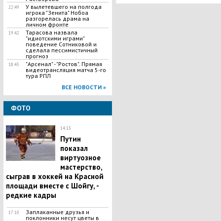
У вылетевшего на полгода
22:49
игрока "Зенита" Нобоа
разгорелась драма на
личном фронте
Тарасова назвала
19:42
"идиотскими играми"
поведение Сотниковой и
сделала пессимистичный
прогноз
"Арсенал" - "Ростов". Прямая
18:45
видеотрансляция матча 5-го
тура РПЛ
ВСЕ НОВОСТИ »
ФОТО
14:13
Путин
показал
виртуозное
мастерство,
сыграв в хоккей на Красной
площади вместе с Шойгу, -
редкие кадры
Заплаканные друзья и
17:10
поклонники несут цветы в