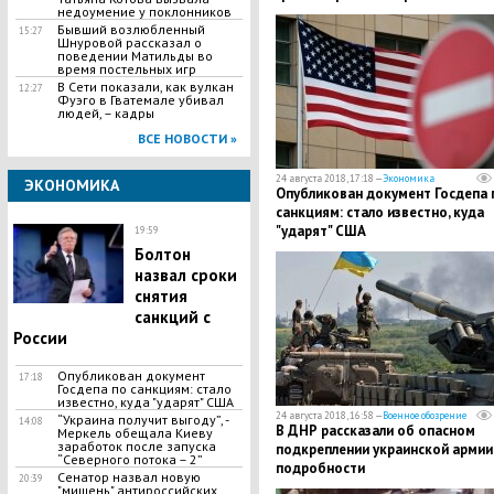
недоумение у поклонников
Бывший возлюбленный
15:27
Шнуровой рассказал о
поведении Матильды во
время постельных игр
В Сети показали, как вулкан
12:27
Фуэго в Гватемале убивал
людей, – кадры
ВСЕ НОВОСТИ »
24 августа 2018, 17:18 —
Экономика
ЭКОНОМИКА
Опубликован документ Госдепа 
санкциям: стало известно, куда
"ударят" США
19:59
Болтон
назвал сроки
снятия
санкций с
России
Опубликован документ
17:18
Госдепа по санкциям: стало
известно, куда "ударят" США
24 августа 2018, 16:58 —
Военное обозрение
“Украина получит выгоду”, -
14:08
В ДНР рассказали об опасном
Меркель обещала Киеву
заработок после запуска
подкреплении украинской армии
“Северного потока – 2”
подробности
Сенатор назвал новую
20:39
"мишень" антироссийских