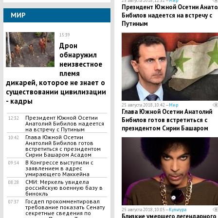
25 августа 2018, 12:32 —
Мир
Президент Южной Осетии Анато
МИР
Бибилов надеется на встречу с
Путиным
15:39
​Дрон
обнаружил
неизвестное
племя
дикарей, которое не знает о
существовании цивилизации
- кадры
25 августа 2018, 10:42 —
Мир
Глава Южной Осетии Анатолий
Президент Южной Осетии
12:32
Бибилов готов встретиться с
Анатолий Бибилов надеется
президентом Сирии Башаром
на встречу с Путиным
Асадом
Глава Южной Осетии
10:42
Анатолий Бибилов готов
встретиться с президентом
Сирии Башаром Асадом
В Конгрессе выступили с
09:54
заявлением в адрес
умирающего Маккейна
СМИ: Меркель увидела
08:28
российскую военную базу в
бинокль
Госдеп прокомментировал
07:37
требование показать Сенату
25 августа 2018, 10:05 —
Культура
секретные сведения по
​Близкие умершего легендарного