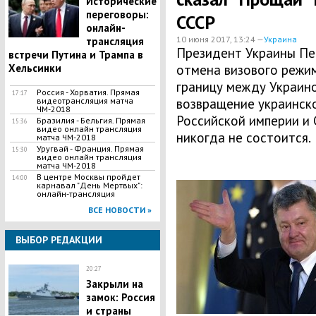
Исторические
переговоры:
СССР
онлайн-
10 июня 2017, 13:24 —
Украина
трансляция
Президент Украины Пе
встречи Путина и Трампа в
Хельсинки
отмена визового режи
границу между Украино
Россия - Хорватия. Прямая
17:17
видеотрансляция матча
возвращение украинско
ЧМ-2018
Российской империи и 
Бразилия - Бельгия. Прямая
15:36
видео онлайн трансляция
никогда не состоится.
матча ЧМ-2018
Уругвай - Франция. Прямая
15:30
видео онлайн трансляция
матча ЧМ-2018
В центре Москвы пройдет
14:00
карнавал "День Мертвых":
онлайн-трансляция
ВСЕ НОВОСТИ »
ВЫБОР РЕДАКЦИИ
20:27
Закрыли на
замок: Россия
и страны