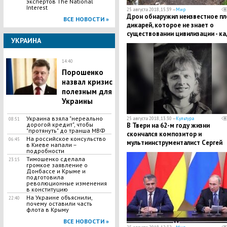
экспертов The National
Interest
25 августа 2018, 15:39 —
Мир
​Дрон обнаружил неизвестное п
ВСЕ НОВОСТИ »
дикарей, которое не знает о
существовании цивилизации - к
УКРАИНА
14:40
Порошенко
назвал кризис
полезным для
Украины
Украина взяла "нереально
25 августа 2018, 13:30 —
Культура
08:51
дорогой кредит", чтобы
В Твери на 62-м году жизни
"протянуть" до транша МВФ
скончался композитор и
На российское консульство
06:45
мультиинструменталист Сергей
в Киеве напали –
подробности
Локтев
Тимошенко сделала
23:15
громкое заявление о
Донбассе и Крыме и
подготовила
революционные изменения
в конституцию
На Украине объяснили,
22:40
почему оставили часть
флота в Крыму
ВСЕ НОВОСТИ »