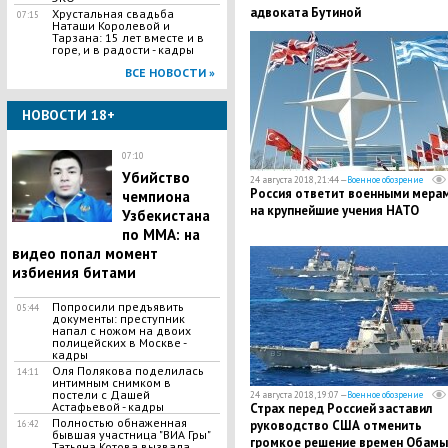
адвоката Бутиной
​Хрустальная свадьба
07:15
Наташи Королевой и
Тарзана: 15 лет вместе и в
горе, и в радости - кадры
ВСЕ НОВОСТИ »
НОВОСТИ 18+
07:10
Убийство
24 августа 2018, 21:44 —
Военное обозрение
Россия ответит военными мера
чемпиона
на крупнейшие учения НАТО
Узбекистана
по MMA: на
видео попал момент
избиения битами
Попросили предъявить
05:44
документы: преступник
напал с ножом на двоих
полицейских в Москве -
кадры
Оля Полякова поделилась
14:11
интимным снимком в
постели с Дашей
24 августа 2018, 19:07 —
Военное обозрение
Астафьевой - кадры
Страх перед Россией заставил
Полностью обнаженная
руководство США отменить
16:42
бывшая участница "ВИА Гры"
громкое решение времен Обамы
Татьяна Котова вызвала