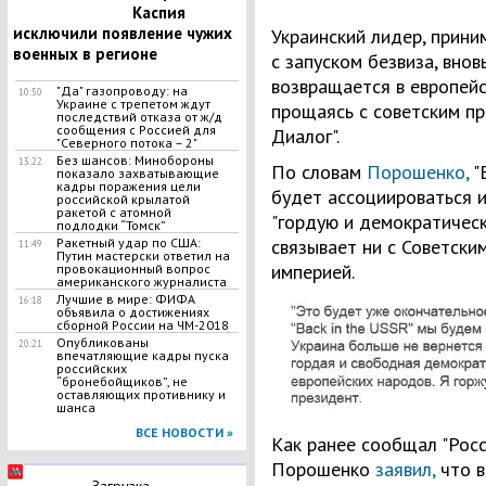
Каспия
исключили появление чужих
Украинский лидер, прини
военных в регионе
с запуском безвиза, внов
возвращается в европейс
"Да" газопроводу: на
10:50
Украине с трепетом ждут
прощаясь с советским п
последствий отказа от ж/д
сообщения с Россией для
Диалог".
"Северного потока – 2"
Без шансов: Минобороны
13:22
По словам
Порошенко,
"B
показало захватывающие
кадры поражения цели
будет ассоциироваться и
российской крылатой
ракетой с атомной
"гордую и демократическ
подлодки “Томск”
Ракетный удар по США:
связывает ни с Советски
11:49
Путин мастерски ответил на
империей.
провокационный вопрос
американского журналиста
Лучшие в мире: ФИФА
16:18
объявила о достижениях
сборной России на ЧМ-2018
Опубликованы
20:21
впечатляющие кадры пуска
российских
“бронебойщиков”, не
оставляющих противнику и
шанса
ВСЕ НОВОСТИ »
Как ранее сообщал "Росс
Порошенко
заявил,
что в