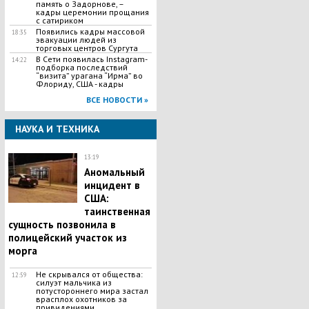
память о Задорнове, –
кадры церемонии прощания
с сатириком
Появились кадры массовой
18:35
эвакуации людей из
торговых центров Сургута
В Сети появилась Іnstagram-
14:22
подборка последствий
“визита” урагана “Ирма” во
Флориду, США - кадры
ВСЕ НОВОСТИ »
НАУКА И ТЕХНИКА
13:19
Аномальный
инцидент в
США:
таинственная
сущность позвонила в
полицейский участок из
морга
Не скрывался от общества:
12:59
силуэт мальчика из
потустороннего мира застал
врасплох охотников за
привидениями