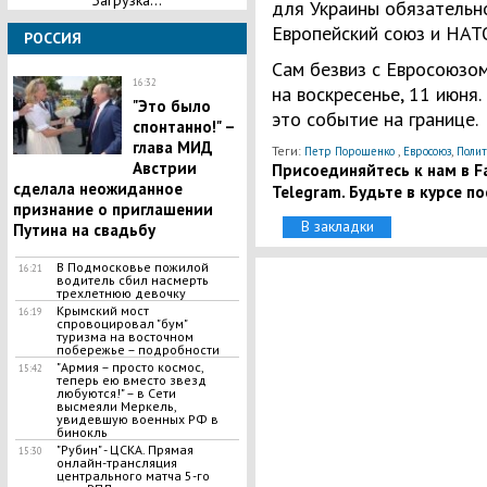
Загрузка...
для Украины обязательно
Европейский союз и НАТ
РОССИЯ
Сам безвиз с Евросоюзом
16:32
на воскресенье, 11 июня
"Это было
это событие на границе.
спонтанно!" –
глава МИД
Теги:
,
,
Петр Порошенко
Евросоюз
Полит
Австрии
Присоединяйтесь к нам в Fa
сделала неожиданное
Telegram. Будьте в курсе п
признание о приглашении
В закладки
Путина на свадьбу
В Подмосковье пожилой
16:21
водитель сбил насмерть
трехлетнюю девочку
Крымский мост
16:19
спровоцировал "бум"
туризма на восточном
побережье – подробности
"Армия – просто космос,
15:42
теперь ею вместо звезд
любуются!" – в Сети
высмеяли Меркель,
увидевшую военных РФ в
бинокль
"Рубин" - ЦСКА. Прямая
15:30
онлайн-трансляция
центрального матча 5-го