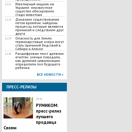
Ювелирный хищник на
12:51
Украине: неизвестное
существо обескровило
стадо животных
Доказано существование
12:25
петли времени: найдены
процессы, которые являются
причиной и следствием друг
друга
Опасность для Земли:
11:59
термокарстовые озера могут
стать причиной бедствий в
Сибири и Аляске
Расшифрован текст древних
11:46
египтян: ученые поведали,
как древние цивилизации
определяли пол будущего
ребенка
ВСЕ НОВОСТИ »
ПРЕСС-РЕЛИЗЫ
18:41
РУМИКОМ:
пресс-релиз
лучшего
продавца
Сяоми