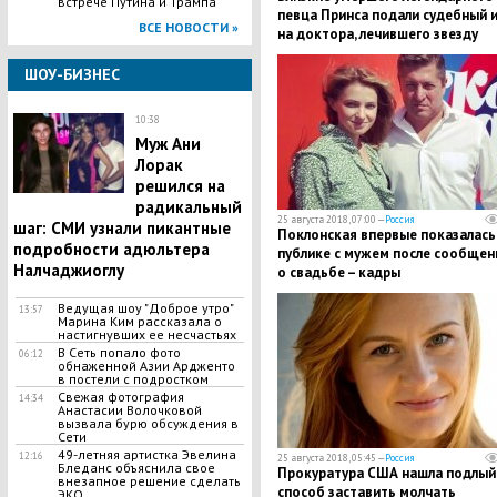
встрече Путина и Трампа
певца Принса подали судебный 
ВСЕ НОВОСТИ »
на доктора, лечившего звезду
ШОУ-БИЗНЕС
10:38
​Муж Ани
Лорак
решился на
радикальный
25 августа 2018, 07:00 —
Россия
шаг: СМИ узнали пикантные
Поклонская впервые показалась
подробности адюльтера
публике с мужем после сообщен
Налчаджиоглу
о свадьбе – кадры
Ведущая шоу "Доброе утро"
13:57
Марина Ким рассказала о
настигнувших ее несчастьях
В Сеть попало фото
06:12
обнаженной Азии Ардженто
в постели с подростком
Свежая фотография
14:34
Анастасии Волочковой
вызвала бурю обсуждения в
Сети
49-летняя артистка Эвелина
12:16
25 августа 2018, 05:45 —
Россия
Бледанс объяснила свое
Прокуратура США нашла подлый
внезапное решение сделать
способ заставить молчать
ЭКО