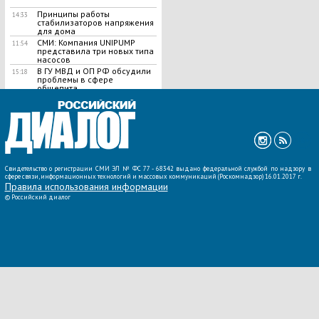
Принципы работы
14:33
стабилизаторов напряжения
для дома
СМИ: Компания UNIPUMP
11:54
представила три новых типа
насосов
В ГУ МВД и ОП РФ обсудили
15:18
проблемы в сфере
общепита
ВСЕ НОВОСТИ »
Свидетельство о регистрации СМИ ЭЛ № ФС 77 - 68342 выдано федеральной службой по надзору в
сфере связи, информационных технологий и массовых коммуникаций (Роскомнадзор) 16.01.2017 г.
Правила использования информации
©
Российский диалог