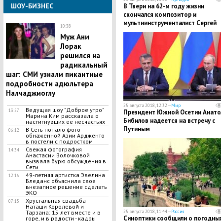
ШОУ-БИЗНЕС
В Твери на 62-м году жизни
скончался композитор и
мультиинструменталист Сергей
10:38
Локтев
​Муж Ани
Лорак
решился на
радикальный
шаг: СМИ узнали пикантные
подробности адюльтера
Налчаджиоглу
25 августа 2018, 12:32 —
Мир
Ведущая шоу "Доброе утро"
13:57
Президент Южной Осетии Анато
Марина Ким рассказала о
Бибилов надеется на встречу с
настигнувших ее несчастьях
Путиным
В Сеть попало фото
06:12
обнаженной Азии Ардженто
в постели с подростком
Свежая фотография
14:34
Анастасии Волочковой
вызвала бурю обсуждения в
Сети
49-летняя артистка Эвелина
12:16
Бледанс объяснила свое
внезапное решение сделать
ЭКО
​Хрустальная свадьба
07:15
Наташи Королевой и
25 августа 2018, 11:44 —
Россия
Тарзана: 15 лет вместе и в
​Синоптики сообщили о погодны
горе, и в радости - кадры