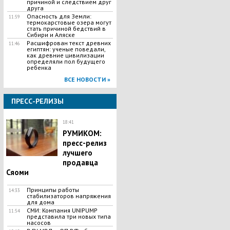
причиной и следствием друг
друга
Опасность для Земли:
11:59
термокарстовые озера могут
стать причиной бедствий в
Сибири и Аляске
Расшифрован текст древних
11:46
египтян: ученые поведали,
как древние цивилизации
определяли пол будущего
ребенка
ВСЕ НОВОСТИ »
ПРЕСС-РЕЛИЗЫ
18:41
РУМИКОМ:
пресс-релиз
лучшего
продавца
Сяоми
Принципы работы
14:33
стабилизаторов напряжения
для дома
СМИ: Компания UNIPUMP
11:54
представила три новых типа
насосов