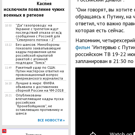
Каспия
"Они говорят, вы хотите с
исключили появление чужих
военных в регионе
обращаясь к Путину, на 
ответил, что важно прави
"Да" газопроводу: на
10:50
Украине с трепетом ждут
которая есть сейчас.
последствий отказа от ж/д
сообщения с Россией для
Напомним, четырехсери
"Северного потока – 2"
Без шансов: Минобороны
13:22
фильм
"Интервью с Пути
показало захватывающие
кадры поражения цели
российском ТВ 19-22 июн
российской крылатой
ракетой с атомной
запланирован в 21:30 по
подлодки “Томск”
Ракетный удар по США:
11:49
Путин мастерски ответил на
провокационный вопрос
американского журналиста
Лучшие в мире: ФИФА
16:18
объявила о достижениях
сборной России на ЧМ-2018
Опубликованы
20:21
впечатляющие кадры пуска
российских
“бронебойщиков”, не
оставляющих противнику и
шанса
ВСЕ НОВОСТИ »