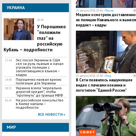
УКРАИНА
25 августа 2018, 20:41 —
Россия
Медики осмотрели доставленно
из полиции Навального и вынесл
20:49
вердикт – кадры
У Порошенко
“положили
глаз” на
российскую
Кубань – подробности
Экс-посол Украины в США
17:44
сел за руль пьяным и начал
угрожать полиции с
заплетающимся языком –
кадры
25 августа 2018, 19:38 —
Мир
Порошенко назвал кризис
В Сети появилось нашумевшее
14:40
полезным для Украины
видео с пачками кокаина и
Украина взяла "нереально
08:51
логотипом “Единой России”
дорогой кредит", чтобы
"протянуть" до транша МВФ
На российское консульство
06:45
в Киеве напали –
подробности
ВСЕ НОВОСТИ »
МИР
сюжет