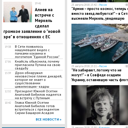
19:41
25 августа 2018, 15:42 —
Россия
"Армия – просто космос, теперь
Алиев на
вместо звезд любуются!" – в Сет
встрече с
высмеяли Меркель, увидевшую
Меркель
военных РФ в бинокль
сделал
громкое заявление о "новой
эре" в отношениях с ЕС
В Сети появилось
19:38
нашумевшее видео с
пачками кокаина и
логотипом “Единой России”
Кнайсль объяснила, почему
17:06
пригласила Путина на свою
25 августа 2018, 15:11 —
Россия
свадьбу
"Не забирают, потому что не
​Дрон обнаружил
15:39
могут!" – в Совфеде осадили
неизвестное племя дикарей,
Украину, оставившую часть флот
которое не знает о
существовании
Крыму
цивилизации - кадры
Президент Южной Осетии
12:32
Анатолий Бибилов надеется
на встречу с Путиным
Глава Южной Осетии
10:42
Анатолий Бибилов готов
встретиться с президентом
Сирии Башаром Асадом
ВСЕ НОВОСТИ »
25 августа 2018, 13:30 —
Культура