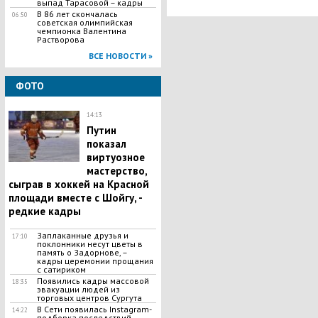
выпад Тарасовой – кадры
В 86 лет скончалась
06:50
советская олимпийская
чемпионка Валентина
Растворова
ВСЕ НОВОСТИ »
ФОТО
14:13
Путин
показал
виртуозное
мастерство,
сыграв в хоккей на Красной
площади вместе с Шойгу, -
редкие кадры
Заплаканные друзья и
17:10
поклонники несут цветы в
память о Задорнове, –
кадры церемонии прощания
с сатириком
Появились кадры массовой
18:35
эвакуации людей из
торговых центров Сургута
В Сети появилась Іnstagram-
14:22
подборка последствий