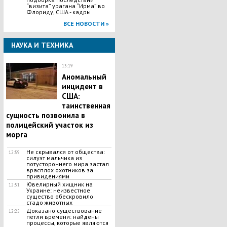
“визита” урагана “Ирма” во
Флориду, США - кадры
ВСЕ НОВОСТИ »
НАУКА И ТЕХНИКА
13:19
Аномальный
инцидент в
США:
таинственная
сущность позвонила в
полицейский участок из
морга
Не скрывался от общества:
12:59
силуэт мальчика из
потустороннего мира застал
врасплох охотников за
привидениями
Ювелирный хищник на
12:51
Украине: неизвестное
существо обескровило
стадо животных
Доказано существование
12:25
петли времени: найдены
процессы, которые являются