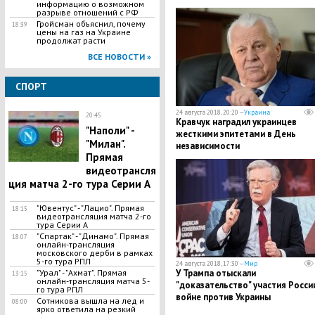
информацию о возможном
изменения в конституцию
разрыве отношений с РФ
​Гройсман объяснил, почему
18:39
цены на газ на Украине
продолжат расти
ВСЕ НОВОСТИ »
СПОРТ
24 августа 2018, 20:20 —
Украина
20:45
Кравчук наградил украинцев
"Наполи" -
жесткими эпитетами в День
"Милан".
независимости
Прямая
видеотрансля
ция матча 2-го тура Серии А
"Ювентус" - "Лацио". Прямая
18:15
видеотрансляция матча 2-го
тура Серии А
"Спартак" - "Динамо". Прямая
18:07
онлайн-трансляция
московского дерби в рамках
5-го тура РПЛ
24 августа 2018, 17:30 —
Мир
У Трампа отыскали
"Урал" - "Ахмат". Прямая
13:15
онлайн-трансляция матча 5-
"доказательство" участия Росси
го тура РПЛ
войне против Украины
Сотникова вышла на лед и
08:00
ярко ответила на резкий