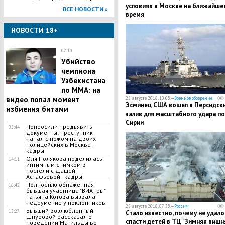
условиях в Москве на ближайше
ВСЕ НОВОСТИ »
время
НОВОСТИ 18+
07:10
Убийство
чемпиона
Узбекистана
по MMA: на
видео попал момент
25 августа 2018, 10:08 —
Военное обозрение
Эсминец США вошел в Персидск
избиения битами
залив для масштабного удара по
Сирии
Попросили предъявить
05:44
документы: преступник
напал с ножом на двоих
полицейских в Москве -
кадры
Оля Полякова поделилась
14:11
интимным снимком в
постели с Дашей
Астафьевой - кадры
Полностью обнаженная
16:42
бывшая участница "ВИА Гры"
Татьяна Котова вызвала
недоумение у поклонников
25 августа 2018, 07:58 —
Россия
Бывший возлюбленный
15:27
​Стало известно, почему не удало
Шнуровой рассказал о
спасти детей в ТЦ "Зимняя вишн
поведении Матильды во