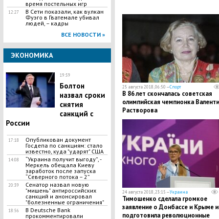
время постельных игр
В Сети показали, как вулкан
12:27
Фуэго в Гватемале убивал
людей, – кадры
ВСЕ НОВОСТИ »
ЭКОНОМИКА
19:59
Болтон
25 августа 2018, 06:50 —
Спорт
В 86 лет скончалась советская
назвал сроки
олимпийская чемпионка Валент
снятия
Растворова
санкций с
России
Опубликован документ
17:18
Госдепа по санкциям: стало
известно, куда "ударят" США
“Украина получит выгоду”, -
14:08
Меркель обещала Киеву
заработок после запуска
“Северного потока – 2”
Сенатор назвал новую
20:39
"мишень" антироссийских
24 августа 2018, 23:15 —
Украина
санкций и анонсировал
Тимошенко сделала громкое
"болезненные ограничения"
заявление о Донбассе и Крыме и
В Deutsche Bank
18:56
подготовила революционные
прокомментировали