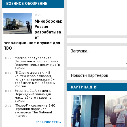
ВОЕННОЕ ОБОЗРЕНИЕ
16:01
Минобороны:
Россия
разрабатыва
ет
революционное оружие для
ПВО
Загрузка...
Москва предупредила
12:25
Вашингтон о последствиях
"опрометчивых поступков" в
Сирии
"В Сирию доставили 8
10:56
Новости партнеров
контейнеров с хлором,
готовится провокация", –
сообщили в Минобороны
России
КАРТИНА ДНЯ
Эсминец США вошел в
10:08
Персидский залив для
масштабного удара по
Сирии
"Позор!" – состояние ВМС
09:11
Германии поразило
экспертов The National
Interest
ВСЕ НОВОСТИ »