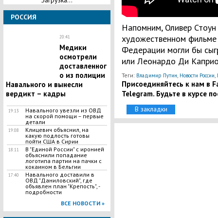
Загрузка...
РОССИЯ
Напомним, Оливер Стоун 
художественном фильме 
20:41
Медики
Федерации могли бы сыг
осмотрели
или Леонардо Ди Каприо
доставленног
о из полиции
Теги:
,
,
Владимир Путин
Новости России
Присоединяйтесь к нам в Fa
Навального и вынесли
Telegram. Будьте в курсе п
вердикт – кадры
В закладки
Навального увезли из ОВД
19:13
на скорой помощи – первые
детали
Клицевич объяснил, на
19:08
какую подлость готовы
пойти США в Сирии
В "Единой России" с иронией
18:11
объяснили попадание
логотипа партии на пачки с
кокаином в Бельгии
Навального доставили в
17:40
ОВД "Даниловский", где
объявлен план "Крепость", -
подробности
ВСЕ НОВОСТИ »