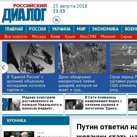
25 августа 2018
21:13
ГЛАВНАЯ
РОССИЯ
УКРАИНА
МИР
ЭКОНОМИКА
ВОЕН
Все новости
Москва
Киев
Крым
ИноСМИ
Мнение
Сирия
В "Единой России" с
​Дрон обнаружил
Страх перед 
иронией объяснили
неизвестное племя
заставил руко
попадание логотипа
дикарей, которое не
США отменить
партии н...
знает о сущ...
реш...
Медики осмотрели
В Сети появилось
доставленного из
нашумевшее видео с
полиции Навального и
пачками кокаина и
вынесли вердикт...
логотипом “Едино...
ХРОНИКА
Путин ответил на
23:46
желании стать ц