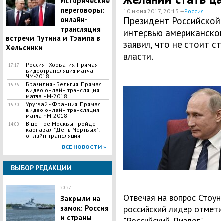
Исторические
переговоры:
10 июня 2017, 20:13 —
Россия
онлайн-
Президент Российской
трансляция
интервью американско
встречи Путина и Трампа в
заявил, что не стоит 
Хельсинки
власти.
Россия - Хорватия. Прямая
17:17
видеотрансляция матча
ЧМ-2018
Бразилия - Бельгия. Прямая
15:36
видео онлайн трансляция
матча ЧМ-2018
Уругвай - Франция. Прямая
15:30
видео онлайн трансляция
матча ЧМ-2018
В центре Москвы пройдет
14:00
карнавал "День Мертвых":
онлайн-трансляция
ВСЕ НОВОСТИ »
ВЫБОР РЕДАКЦИИ
20:27
Отвечая на вопрос Стоун
Закрыли на
замок: Россия
российский лидер отмети
и страны
"Российский Диалог".