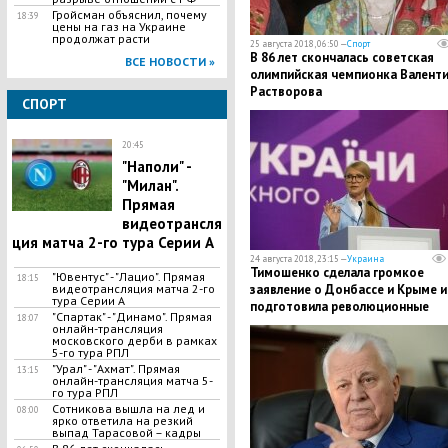
​Гройсман объяснил, почему
18:39
цены на газ на Украине
продолжат расти
25 августа 2018, 06:50 —
Спорт
В 86 лет скончалась советская
ВСЕ НОВОСТИ »
олимпийская чемпионка Валент
Растворова
СПОРТ
20:45
"Наполи" -
"Милан".
Прямая
видеотрансля
ция матча 2-го тура Серии А
24 августа 2018, 23:15 —
Украина
Тимошенко сделала громкое
"Ювентус" - "Лацио". Прямая
18:15
заявление о Донбассе и Крыме и
видеотрансляция матча 2-го
тура Серии А
подготовила революционные
"Спартак" - "Динамо". Прямая
18:07
изменения в конституцию
онлайн-трансляция
московского дерби в рамках
5-го тура РПЛ
"Урал" - "Ахмат". Прямая
13:15
онлайн-трансляция матча 5-
го тура РПЛ
Сотникова вышла на лед и
08:00
ярко ответила на резкий
выпад Тарасовой – кадры