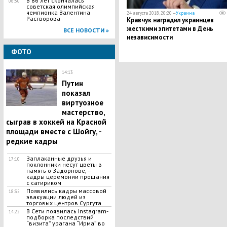
В 86 лет скончалась
06:50
советская олимпийская
чемпионка Валентина
24 августа 2018, 20:20 —
Украина
Растворова
Кравчук наградил украинцев
жесткими эпитетами в День
ВСЕ НОВОСТИ »
независимости
ФОТО
14:13
Путин
показал
виртуозное
мастерство,
сыграв в хоккей на Красной
площади вместе с Шойгу, -
редкие кадры
Заплаканные друзья и
17:10
поклонники несут цветы в
память о Задорнове, –
кадры церемонии прощания
с сатириком
Появились кадры массовой
18:35
эвакуации людей из
торговых центров Сургута
В Сети появилась Іnstagram-
14:22
подборка последствий
“визита” урагана “Ирма” во