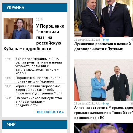
УКРАИНА
20:49
У Порошенко
“положили
глаз” на
25 августа 2018, 21:45 —
Мир
российскую
Лукашенко рассказал о важной
Кубань – подробности
договоренности с Путиным
Экс-посол Украины в США
17:44
сел за руль пьяным и начал
угрожать полиции с
заплетающимся языком –
кадры
Порошенко назвал кризис
14:40
полезным для Украины
Украина взяла "нереально
08:51
дорогой кредит", чтобы
"протянуть" до транша МВФ
На российское консульство
06:45
в Киеве напали –
25 августа 2018, 19:41 —
Мир
подробности
Алиев на встрече с Меркель сдел
ВСЕ НОВОСТИ »
громкое заявление о "новой эре"
отношениях с ЕС
МИР