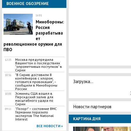
ВОЕННОЕ ОБОЗРЕНИЕ
16:01
Минобороны:
Россия
разрабатыва
ет
революционное оружие для
ПВО
Москва предупредила
12:25
Вашингтон о последствиях
"опрометчивых поступков" в
Сирии
"В Сирию доставили 8
10:56
контейнеров с хлором,
Загрузка...
готовится провокация", –
сообщили в Минобороны
России
Эсминец США вошел в
10:08
Персидский залив для
масштабного удара по
Сирии
Новости партнеров
"Позор!" – состояние ВМС
09:11
Германии поразило
экспертов The National
КАРТИНА ДНЯ
Interest
ВСЕ НОВОСТИ »