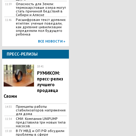
Опасность для Земли:
11:59
термокарстовые озера могут
стать причиной бедствий в
Сибири и Аляске
Расшифрован текст древних
11:46
египтян: ученые поведали,
как древние цивилизации
определяли пол будущего
ребенка
ВСЕ НОВОСТИ »
ПРЕСС-РЕЛИЗЫ
18:41
РУМИКОМ:
пресс-релиз
лучшего
продавца
Сяоми
Принципы работы
14:33
стабилизаторов напряжения
для дома
СМИ: Компания UNIPUMP
11:54
представила три новых типа
насосов
В ГУ МВД и ОП РФ обсудили
15:18
проблемы в сфере