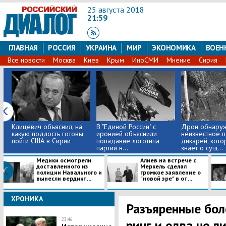
25 августа 2018
21:59
ГЛАВНАЯ
РОССИЯ
УКРАИНА
МИР
ЭКОНОМИКА
ВОЕН
Все новости
Москва
Киев
Крым
ИноСМИ
Мнение
Сирия
Клицевич объяснил, на
В "Единой России" с
​Дрон обнару
какую подлость готовы
иронией объяснили
неизвестное 
пойти США в Сирии
попадание логотипа
дикарей, кото
партии н...
знает о сущ...
Медики осмотрели
Алиев на встрече с
доставленного из
Меркель сделал
полиции Навального и
громкое заявление о
вынесли вердикт...
"новой эре" в от...
ХРОНИКА
Разъяренные бол
23:46
ринг и едва не л