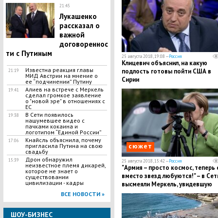
21:45
Лукашенко
рассказал о
важной
договореннос
ти с Путиным
25 августа 2018, 19:08 —
Россия
Клицевич объяснил, на какую
Известна реакция главы
подлость готовы пойти США в
21:19
МИД Австрии на мнение о
Сирии
ее “подчинении” Путину
Алиев на встрече с Меркель
19:41
сделал громкое заявление
о "новой эре" в отношениях с
ЕС
В Сети появилось
19:38
нашумевшее видео с
пачками кокаина и
логотипом “Единой России”
Кнайсль объяснила, почему
17:06
сюжет
пригласила Путина на свою
свадьбу
​Дрон обнаружил
15:39
25 августа 2018, 15:42 —
Россия
неизвестное племя дикарей,
"Армия – просто космос, теперь
которое не знает о
вместо звезд любуются!" – в Сет
существовании
цивилизации - кадры
высмеяли Меркель, увидевшую
военных РФ в бинокль
ВСЕ НОВОСТИ »
ШОУ-БИЗНЕС