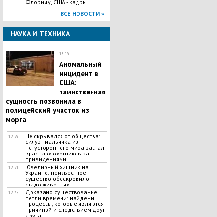
Флориду, США - кадры
ВСЕ НОВОСТИ »
НАУКА И ТЕХНИКА
13:19
Аномальный
инцидент в
США:
таинственная
сущность позвонила в
полицейский участок из
морга
Не скрывался от общества:
12:59
силуэт мальчика из
потустороннего мира застал
врасплох охотников за
привидениями
Ювелирный хищник на
12:51
Украине: неизвестное
существо обескровило
стадо животных
Доказано существование
12:25
петли времени: найдены
процессы, которые являются
причиной и следствием друг
друга