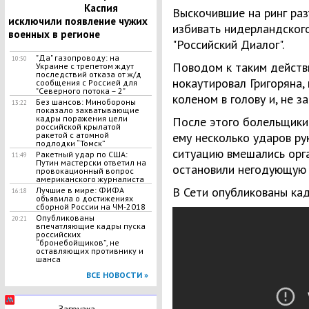
Каспия
Выскочившие на ринг ра
исключили появление чужих
избивать нидерландског
военных в регионе
"Российский Диалог".
"Да" газопроводу: на
10:50
Поводом к таким действи
Украине с трепетом ждут
последствий отказа от ж/д
нокаутировал Григоряна,
сообщения с Россией для
"Северного потока – 2"
коленом в голову и, не з
Без шансов: Минобороны
13:22
показало захватывающие
кадры поражения цели
После этого болельщики
российской крылатой
ракетой с атомной
ему несколько ударов рук
подлодки “Томск”
ситуацию вмешались орг
Ракетный удар по США:
11:49
Путин мастерски ответил на
остановили негодующую 
провокационный вопрос
американского журналиста
В Сети опубликованы ка
Лучшие в мире: ФИФА
16:18
объявила о достижениях
сборной России на ЧМ-2018
Опубликованы
20:21
впечатляющие кадры пуска
российских
“бронебойщиков”, не
оставляющих противнику и
шанса
ВСЕ НОВОСТИ »