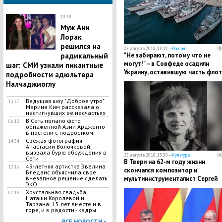
10:38
​Муж Ани
Лорак
решился на
25 августа 2018, 15:11 —
Россия
"Не забирают, потому что не
радикальный
могут!" – в Совфеде осадили
шаг: СМИ узнали пикантные
Украину, оставившую часть флот
подробности адюльтера
Крыму
Налчаджиоглу
Ведущая шоу "Доброе утро"
13:57
Марина Ким рассказала о
настигнувших ее несчастьях
В Сеть попало фото
06:12
обнаженной Азии Ардженто
в постели с подростком
Свежая фотография
14:34
Анастасии Волочковой
вызвала бурю обсуждения в
25 августа 2018, 13:30 —
Культура
Сети
В Твери на 62-м году жизни
49-летняя артистка Эвелина
12:16
скончался композитор и
Бледанс объяснила свое
мультиинструменталист Сергей
внезапное решение сделать
ЭКО
Локтев
​Хрустальная свадьба
07:15
Наташи Королевой и
Тарзана: 15 лет вместе и в
горе, и в радости - кадры
ВСЕ НОВОСТИ »