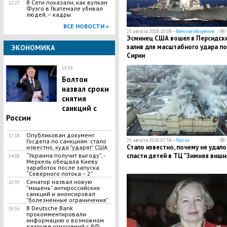
В Сети показали, как вулкан
12:27
Фуэго в Гватемале убивал
людей, – кадры
ВСЕ НОВОСТИ »
25 августа 2018, 10:08 —
Военное обозрение
Эсминец США вошел в Персидск
залив для масштабного удара по
ЭКОНОМИКА
Сирии
19:59
Болтон
назвал сроки
снятия
санкций с
России
Опубликован документ
17:18
25 августа 2018, 07:58 —
Россия
Госдепа по санкциям: стало
​Стало известно, почему не удало
известно, куда "ударят" США
спасти детей в ТЦ "Зимняя вишн
“Украина получит выгоду”, -
14:08
Меркель обещала Киеву
заработок после запуска
“Северного потока – 2”
Сенатор назвал новую
20:39
"мишень" антироссийских
санкций и анонсировал
"болезненные ограничения"
В Deutsche Bank
18:56
прокомментировали
информацию о возможном
разрыве отношений с РФ