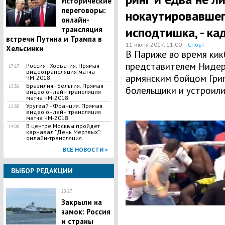
Исторические
переговоры:
нокаутировавшег
онлайн-
исподтишка, - ка
трансляция
встречи Путина и Трампа в
11 июня 2017, 11:00 —
Спорт
Хельсинки
В Париже во время ки
представителем Нидер
Россия - Хорватия. Прямая
17:17
видеотрансляция матча
армянским бойцом Гри
ЧМ-2018
Бразилия - Бельгия. Прямая
15:36
болельщики и устроили
видео онлайн трансляция
матча ЧМ-2018
Уругвай - Франция. Прямая
15:30
видео онлайн трансляция
матча ЧМ-2018
В центре Москвы пройдет
14:00
карнавал "День Мертвых":
онлайн-трансляция
ВСЕ НОВОСТИ »
ВЫБОР РЕДАКЦИИ
20:27
Закрыли на
замок: Россия
и страны