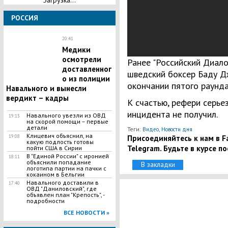
Загрузка...
РОССИЯ
20:41
Медики
осмотрели
Ранее "Российский Диало
доставленног
шведский боксер Баду Д
о из полиции
окончании пятого раунда
Навального и вынесли
вердикт – кадры
К счастью, рефери серье
инцидента не получил.
Навального увезли из ОВД
19:13
на скорой помощи – первые
детали
Теги:
,
Видео
Новости дня
Клицевич объяснил, на
Присоединяйтесь к нам в Fa
19:08
какую подлость готовы
Telegram. Будьте в курсе п
пойти США в Сирии
В "Единой России" с иронией
18:11
объяснили попадание
В закладки
логотипа партии на пачки с
кокаином в Бельгии
Навального доставили в
17:40
ОВД "Даниловский", где
объявлен план "Крепость", -
подробности
ВСЕ НОВОСТИ »