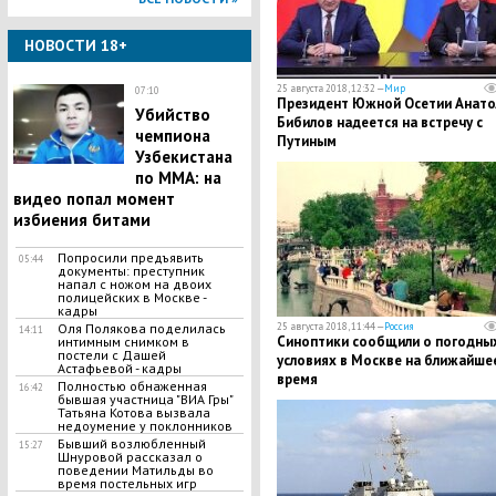
НОВОСТИ 18+
25 августа 2018, 12:32 —
Мир
07:10
Президент Южной Осетии Анато
Убийство
Бибилов надеется на встречу с
чемпиона
Путиным
Узбекистана
по MMA: на
видео попал момент
избиения битами
Попросили предъявить
05:44
документы: преступник
напал с ножом на двоих
полицейских в Москве -
кадры
25 августа 2018, 11:44 —
Россия
Оля Полякова поделилась
14:11
​Синоптики сообщили о погодны
интимным снимком в
постели с Дашей
условиях в Москве на ближайше
Астафьевой - кадры
время
Полностью обнаженная
16:42
бывшая участница "ВИА Гры"
Татьяна Котова вызвала
недоумение у поклонников
Бывший возлюбленный
15:27
Шнуровой рассказал о
поведении Матильды во
время постельных игр