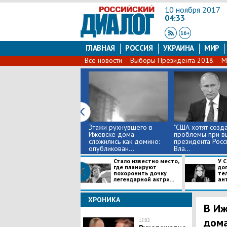
10 ноября 2017
04:33
ГЛАВНАЯ
РОССИЯ
УКРАИНА
МИР
Все новости
Выборы Президента 2018
М
Этажи рухнувшего в
"США хотят созда
Ижевске дома
проблемы при в
сложились как домино:
президента России
опубликован...
Вла...
Стало известно место,
У 
где планируют
до
похоронить дочку
те
легендарной актри...
ант
ХРОНИКА
В Иж
дома
12:02