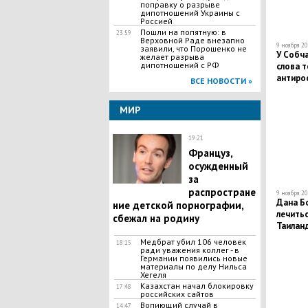
поправку о разрыве
дипотношений Украины с
Россией
Пошли на попятную: в
23:59
Bepxoвной Paде внезапно
9 ноября 20
заявили, что Порошенко не
У Собч
желает paзрыва
дипотношений с PФ
слова 
антиро
ВСЕ НОВОСТИ »
МИР
19:21
Француз,
осужденный
за
распростране
9 ноября 20
​Дана Б
ние детской порнографии,
лечитьс
сбежал на родину
Таилан
Медбрат убил 106 человек
18:15
ради уважения коллег - в
Германии появились новые
материалы по делу Нильса
Хегеля
Казахстан начал блокировку
17:48
российских сайтов
​Вопиющий случай в
14:47