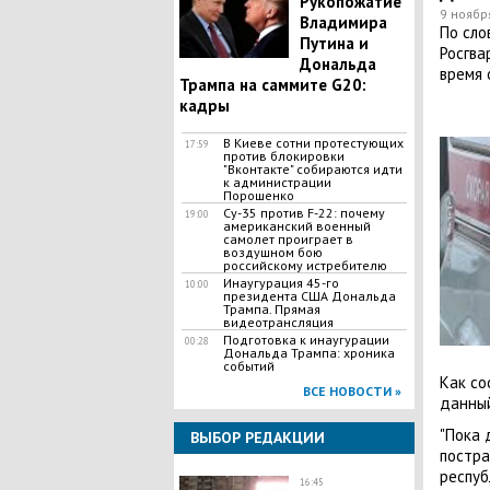
Рукопожатие
9 ноябр
Владимира
По сло
Путина и
Росгва
Дональда
время 
Трампа на саммите G20:
кадры
В Киеве сотни протестующих
17:59
против блокировки
"Вконтакте" собираются идти
к администрации
Порошенко
Су-35 против F-22: почему
19:00
американский военный
самолет проиграет в
воздушном бою
российскому истребителю
Инаугурация 45-го
10:00
президента США Дональда
Трампа. Прямая
видеотрансляция
Подготовка к инаугурации
00:28
Дональда Трампа: хроника
событий
Как со
ВСЕ НОВОСТИ »
данный
"Пока 
ВЫБОР РЕДАКЦИИ
постра
респуб
16:45