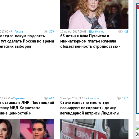
017, 00:49 —
Россия
809
10 ноября 2017, 00:05 —
Шоу-бизнес
423
оведал, какую подлость
68-летняя Алла Пугачева в
гут сделать России во время
миниатюрном платье изумила
ентских выборов
общественность стройностью -
кадры
17, 23:55 —
Украина
612
9 ноября 2017, 21:51 —
Культура
1215
я оставка в ЛНР: Плотницкий
Стало известно место, где
главу МВД Корнета за
планируют похоронить дочку
ение ценностей и
легендарной актрисы Людмилы
ание в чужом доме на
Гурченко Марию Королеву:
нии трех лет - кадры
пользователи Сети выразили свое
негодование
З