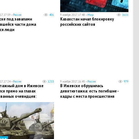
17, 17:59 —
Россия
406
9 ноября 2017, 17:48 —
Мир
1611
ске под завалами
Казахстан начал блокировку
вшейся части дома
российских сайтов
ся люди
17, 17:24 —
Россия
1213
9 ноября 2017, 16:45 —
Россия
979
тажный дом в Ижевске
В Ижевске обрушилась
ся прямо на глазах
девятиэтажка: есть погибшие -
ванных очевидцев:
кадры с места происшествия
ись новые кадры с места ЧП
ние