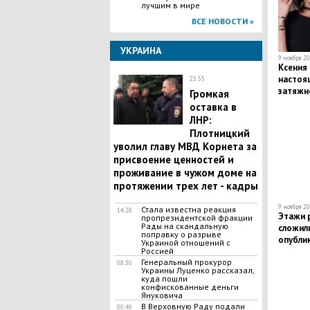
лучшим в мире
ВСЕ НОВОСТИ »
УКРАИНА
9 ноября 20
Ксения
настоя
23:55
затяжн
Громкая
Бузово
оставка в
ЛНР:
Плотницкий
уволил главу МВД Корнета за
присвоение ценностей и
проживание в чужом доме на
протяжении трех лет - кадры
9 ноября 20
Стала известна реакция
14:28
Этажи 
пропрезидентской фракции
Рады на скандальную
сложил
поправку о разрыве
опубли
Украиной отношений с
Россией
Генеральный прокурор
08:30
Украины Луценко рассказал,
куда пошли
конфискованные деньги
Януковича
В Верховную Раду подали
00:40