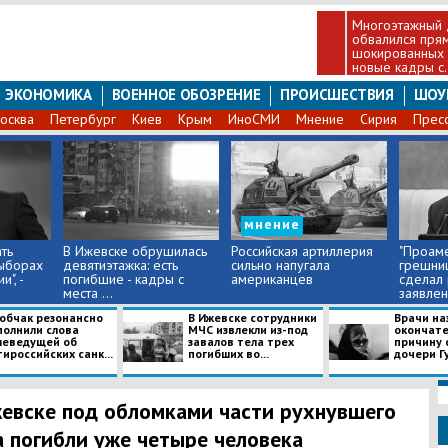
Многоэтажный 
обвалился прям
шокированных 
новые кадры с.
ЭКОНОМИКА
ВОЕННОЕ ОБОЗРЕНИЕ
ПРОИСШЕСТВИЯ
ШОУ
осква
Петербург
Киев
Крым
ИноСМИ
Мнение
Сирия
Прес
мнение
ть
В Ижевске обрушилась
Российская артиллерия
"Проам
ыборах
девятиэтажка: есть
сильно напугала
грешниц
", -
погибшие - кадры с
американцев
сделал
места ...
заявлени
Собчак резонансно
В Ижевске сотрудники
Врачи на
полнили слова
МЧС извлекли из-под
окончат
леведущей об
завалов тела трех
причину 
ироссийских санк...
погибших во...
дочери Г
евске под обломками части рухнувшего
 погибли уже четыре человека