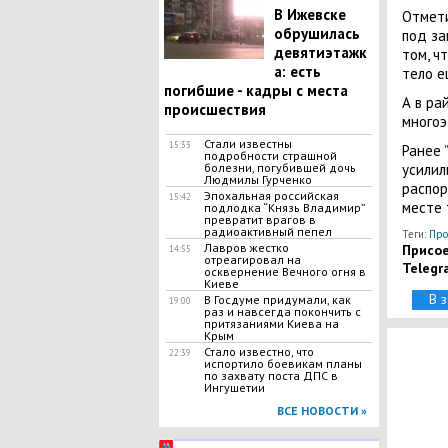
В Ижевске
Отмети
обрушилась
под за
девятиэтажк
том, ч
а: есть
тело е
погибшие - кадры с места
А в ра
происшествия
многоэ
Стали известны
15:33
Ранее
подробности страшной
болезни, погубившей дочь
усилил
Людмилы Гурченко
распо
Эпохальная российская
15:42
месте 
подлодка “Князь Владимир”
превратит врагов в
радиоактивный пепел
Теги:
Про
Лавров жестко
Присое
14:55
отреагировал на
Telegr
осквернение Вечного огня в
Киеве
В 
В Госдуме придумали, как
19:00
раз и навсегда покончить с
притязаниями Киева на
Крым
Стало известно, что
22:39
испортило боевикам планы
по захвату поста ДПС в
Ингушетии
ВСЕ НОВОСТИ »