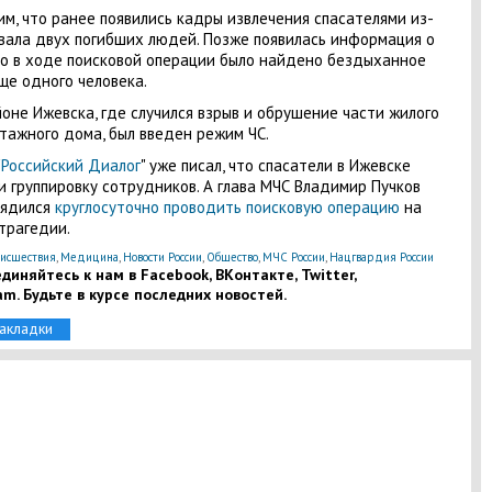
м, что ранее появились кадры извлечения спасателями из-
вала двух погибших людей. Позже появилась информация о
то в ходе поисковой операции было найдено бездыханное
ще одного человека.
йоне Ижевска, где случился взрыв и обрушение части жилого
тажного дома, был введен режим ЧС.
"Российский Диалог
" уже писал, что спасатели в Ижевске
и группировку сотрудников. А глава МЧС Владимир Пучков
рядился
круглосуточно проводить поисковую операцию
на
трагедии.
исшествия
,
Медицина
,
Новости России
,
Общество
,
МЧС России
,
Нацгвардия России
диняйтесь к нам в Facebook, ВКонтакте, Twitter,
am. Будьте в курсе последних новостей.
закладки