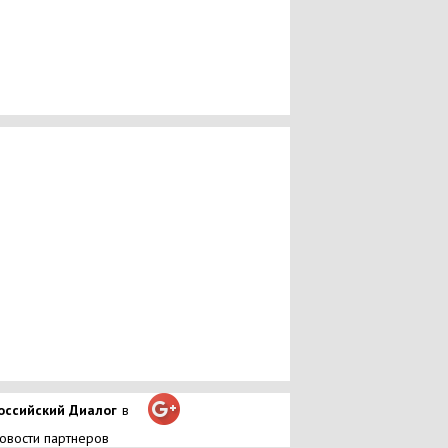
оссийский Диалог
в
овости партнеров