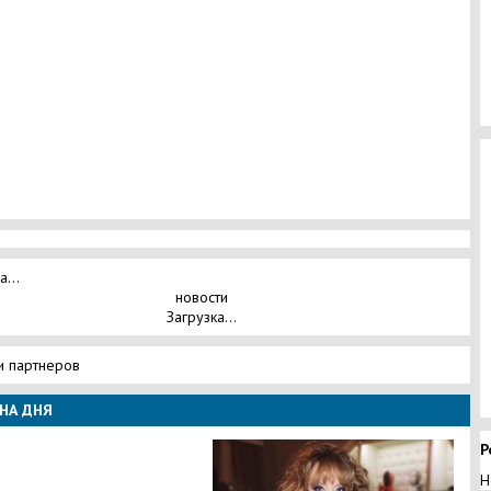
а...
новости
Загрузка...
и партнеров
НА ДНЯ
Р
Н