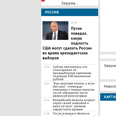
Загрузка...
РОССИЯ
00:49
Путин
поведал,
какую
подлость
США могут сделать России
во время президентских
выборов
Загрузк
Собчак призналась, кто
22:50
спонсировал ее
предвыборную кампанию,
подкинув 900 миллионов
рублей
"Был ужасный хлопок, у всех
22:31
Новост
был шок": очевидцы
поведали о первых минутах
после обрушения части
ижевской многоэтажки
КАРТИ
Валдайский людоед вскрыл
21:56
череп своей знакомой и
выел ее мозг, запивая
сырую плоть кровью
После взрыва в Ижевске
21:38