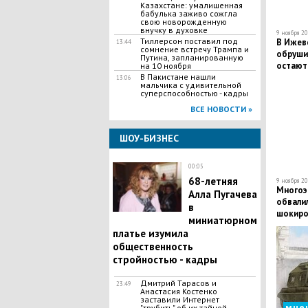
Казахстане: умалишенная
бабулька заживо сожгла
свою новорожденную
внучку в духовке
9 ноября 20
​Тиллерсон поставил под
В Ижев
13:44
сомнение встречу Трампа и
обруши
Путина, запланированную
остают
на 10 ноября
В Пакистане нашли
13:06
мальчика с удивительной
суперспособностью - кадры
ВСЕ НОВОСТИ »
ШОУ-БИЗНЕС
00:05
68-летняя
9 ноября 20
Многоэ
Алла Пугачева
обвалил
в
шокиро
миниатюрном
появил
платье изумила
общественность
стройностью - кадры
Дмитрий Тарасов и
23:49
Анастасия Костенко
заставили Интернет
мне
"трубить" об их тайной