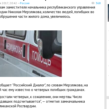
я 2017, 20:42 —
Россия
368
вам заместителя начальника республиканского управления
рдии Николая Мерзлякова, количество людей, погибших во
обрушения части жилого дома, увеличилось.
общает "Российский Диалог", по словам Мерзлякова, на
 час ему известно о четверых погибших гражданах.
достали четверых, к сожалению, они мертвы. Число
давших подсчитывается", — отметил замначальника
ликанской Росгвардии.