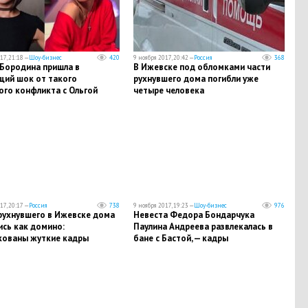
17, 21:18 —
Шоу-бизнес
420
9 ноября 2017, 20:42 —
Россия
368
 Бородина пришла в
В Ижевске под обломками части
щий шок от такого
рухнувшего дома погибли уже
ого конфликта с Ольгой
четыре человека
вой: подробности
17, 20:17 —
Россия
738
9 ноября 2017, 19:23 —
Шоу-бизнес
976
рухнувшего в Ижевске дома
​Невеста Федора Бондарчука
ись как домино:
Паулина Андреева развлекалась в
кованы жуткие кадры
бане с Бастой, — кадры