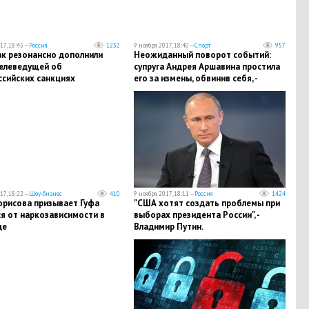
17, 18:45 —
Россия
1232
9 ноября 2017, 18:40 —
Спорт
957
ак резонансно дополнили
​Неожиданный поворот событий:
телеведущей об
супруга Андрея Аршавина простила
ссийских санкциях
его за измены, обвинив себя, -
подробности
17, 18:22 —
Шоу-бизнес
410
9 ноября 2017, 18:11 —
Россия
1424
орисова призывает Гуфа
"США хотят создать проблемы при
я от наркозависимости в
выборах президента России", -
де
Владимир Путин.