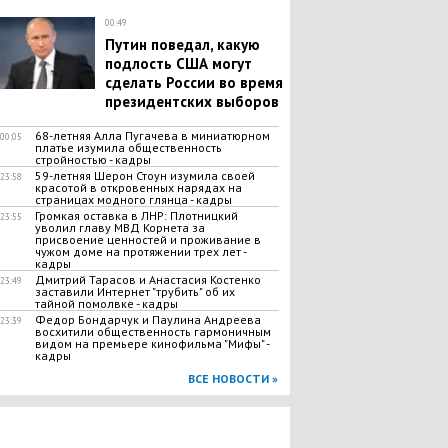
00:49
Путин поведал, какую
подлость США могут
сделать России во время
президентских выборов
68-летняя Алла Пугачева в миниатюрном
00:05
платье изумила общественность
стройностью - кадры
59-летняя Шерон Стоун изумила своей
23:58
красотой в откровенных нарядах на
страницах модного глянца - кадры
Громкая оставка в ЛНР: Плотницкий
23:55
уволил главу МВД Корнета за
присвоение ценностей и проживание в
чужом доме на протяжении трех лет -
кадры
Дмитрий Тарасов и Анастасия Костенко
23:49
заставили Интернет "трубить" об их
тайной помолвке - кадры
Федор Бондарчук и Паулина Андреева
23:39
восхитили общественность гармоничным
видом на премьере кинофильма "Мифы" -
кадры
ВСЕ НОВОСТИ »