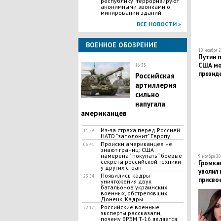
республику "терроризируют"
анонимными звонками о
минировании зданий
ВСЕ НОВОСТИ »
ВОЕННОЕ ОБОЗРЕНИЕ
10 ноября 2
Путин п
США мо
16:35
презид
Российская
артиллерия
сильно
напугала
американцев
Из-за страха перед Россией
11:29
НАТО "заполонит" Европу
Происки американцев не
06:41
знают границ: США
намерена ʺпокупатьʺ боевые
9 ноября 20
секреты российской техники
Громка
у других стран
уволил 
Появились кадры
23:54
присво
уничтожения двух
батальонов украинских
прожив
военных, обстрелявших
протяже
Донецк. Кадры
Российские военные
22:17
эксперты рассказали,
почему БРЭМ Т-16 является