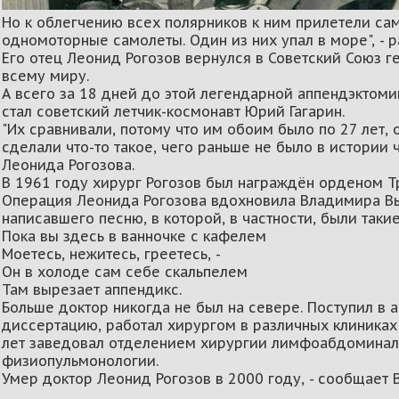
Но к облегчению всех полярников к ним прилетели сам
одномоторные самолеты. Один из них упал в море", - 
Его отец Леонид Рогозов вернулся в Советский Союз г
всему миру.
А всего за 18 дней до этой легендарной аппендэктом
стал советский летчик-космонавт Юрий Гагарин.
"Их сравнивали, потому что им обоим было по 27 лет, 
сделали что-то такое, чего раньше не было в истории ч
Леонида Рогозова.
В 1961 году хирург Рогозов был награждён орденом Т
Операция Леонида Рогозова вдохновила Владимира Вы
написавшего песню, в которой, в частности, были такие
Пока вы здесь в ванночке с кафелем
Моетесь, нежитесь, греетесь, -
Он в холоде сам себе скальпелем
Там вырезает аппендикс.
Больше доктор никогда не был на севере. Поступил в 
диссертацию, работал хирургом в различных клиниках
лет заведовал отделением хирургии лимфоабдоминал
физиопульмонологии.
Умер доктор Леонид Рогозов в 2000 году, - сообщает В