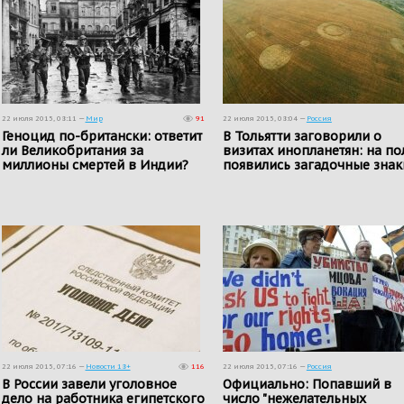
22 июля 2015, 08:11 —
Мир
91
22 июля 2015, 08:04 —
Россия
Геноцид по-британски: ответит
В Тольятти заговорили о
ли Великобритания за
визитах инопланетян: на по
миллионы смертей в Индии?
появились загадочные знак
22 июля 2015, 07:16 —
Новости 18+
116
22 июля 2015, 07:16 —
Россия
В России завели уголовное
Официально: Попавший в
дело на работника египетского
число "нежелательных