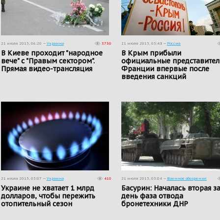
21 июля 2015, 06:20 —
Украина
3730
21 июля 2015, 05:48 —
Россия
В Киеве проходит "народное
В Крым прибыли
вече" с "Правым сектором".
официальные представител
Прямая видео-трансляция
Франции впервые после
введения санкций
21 июля 2015, 05:07 —
Украина
410
21 июля 2015, 05:04 —
Военное обозрение
Украине не хватает 1 млрд
Басурин: Началась вторая з
долларов, чтобы пережить
день фаза отвода
отопительный сезон
бронетехники ДНР