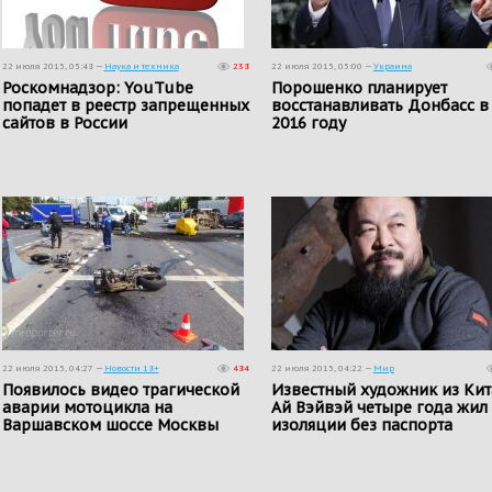
22 июля 2015, 05:48 —
Наука и техника
238
22 июля 2015, 05:00 —
Украина
Роскомнадзор: YouTube
Порошенко планирует
попадет в реестр запрещенных
восстанавливать Донбасс в
сайтов в России
2016 году
22 июля 2015, 04:27 —
Новости 18+
484
22 июля 2015, 04:22 —
Мир
Появилось видео трагической
Известный художник из Кит
аварии мотоцикла на
Ай Вэйвэй четыре года жил
Варшавском шоссе Москвы
изоляции без паспорта