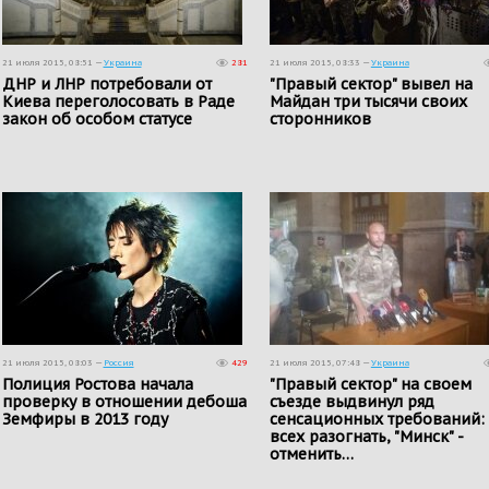
21 июля 2015, 08:51 —
Украина
281
21 июля 2015, 08:33 —
Украина
ДНР и ЛНР потребовали от
"Правый сектор" вывел на
Киева переголосовать в Раде
Майдан три тысячи своих
закон об особом статусе
сторонников
21 июля 2015, 08:03 —
Россия
429
21 июля 2015, 07:48 —
Украина
Полиция Ростова начала
"Правый сектор" на своем
проверку в отношении дебоша
съезде выдвинул ряд
Земфиры в 2013 году
сенсационных требований:
всех разогнать, "Минск" -
отменить…