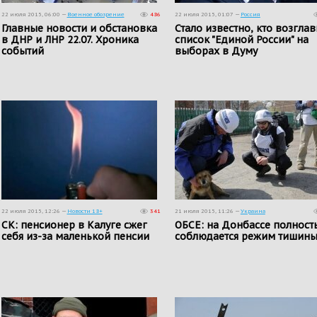
22 июля 2015, 06:00 —
Военное обозрение
486
22 июля 2015, 01:07 —
Россия
Главные новости и обстановка
Стало известно, кто возглав
в ДНР и ЛНР 22.07. Хроника
список "Единой России" на
событий
выборах в Думу
22 июля 2015, 12:26 —
Новости 18+
341
21 июля 2015, 11:26 —
Украина
СК: пенсионер в Калуге сжег
ОБСЕ: на Донбассе полност
себя из-за маленькой пенсии
соблюдается режим тишин