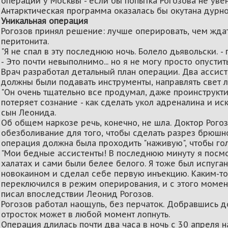
операции у Москвы - если бы попытка Рогозова не уве
Антарктическая программа оказалась бы окутана дурно
Уникальная операция
Рогозов принял решение: лучше оперировать, чем жда
перитонита.
"Я не спал в эту последнюю ночь. Болело дьявольски. -
- Это почти невыполнимо... но я не могу просто опустить 
Врач разработал детальный план операции. Два ассист
должны были подавать инструменты, направлять свет л
"Он очень тщательно все продумал, даже проинструктир
потеряет сознание - как сделать укол адреналина и ис
сын Леонида.
Об общем наркозе речь, конечно, не шла. Доктор Рого
обезболивание для того, чтобы сделать разрез брюшн
операция должна была проходить "наживую", чтобы гол
"Мои бедные ассистенты! В последнюю минуту я посмот
халатах и сами были белее белого. Я тоже был испуган.
новокаином и сделал себе первую инъекцию. Каким-то
переключился в режим оперирования, и с этого момента
писал впоследствии Леонид Рогозов.
Рогозов работал наощупь, без перчаток. Добравшись до
отросток может в любой момент лопнуть.
Операция длилась почти два часа в ночь с 30 апреля н