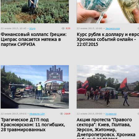
22 июля 2015, 10:45 —
Мир
323
22 июля 2015, 10:00 —
Экономика
Финансовый коллапс Греции:
Курс рубля к доллару и евро
Ципрас опасается мятежа в
Хроника событий онлайн -
партии СИРИЗА
22:07.2015
22 июля 2015, 09:08 —
Новости 18+
2169
22 июля 2015, 09:00 —
Украина
Трагическое ДТП под
Акция протеста "Правого
Красноярском: 11 погибших,
сектора": Киев, Полтава,
28 травмированных
Херсон, Житомир,
Днепропетровск. Хроника