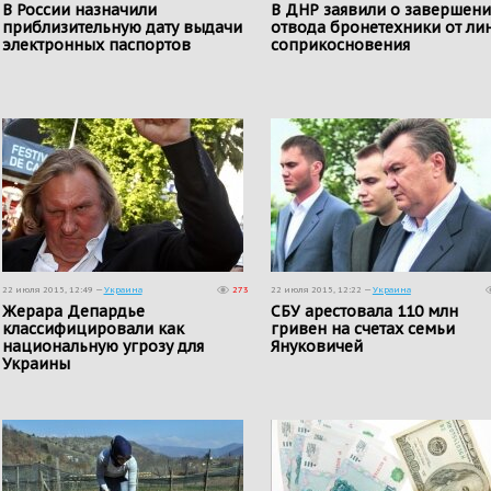
В России назначили
В ДНР заявили о завершен
приблизительную дату выдачи
отвода бронетехники от ли
электронных паспортов
соприкосновения
22 июля 2015, 12:49 —
Украина
273
22 июля 2015, 12:22 —
Украина
Жерара Депардье
СБУ арестовала 110 млн
классифицировали как
гривен на счетах семьи
национальную угрозу для
Януковичей
Украины