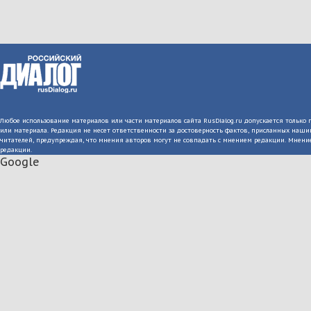
Любое использование материалов или части материалов сайта RusDialog.ru допускается только 
или материала. Редакция не несет ответственности за достоверность фактов, присланных на
читателей, предупреждая, что мнения авторов могут не совпадать с мнением редакции. Мнение
редакции.
Google