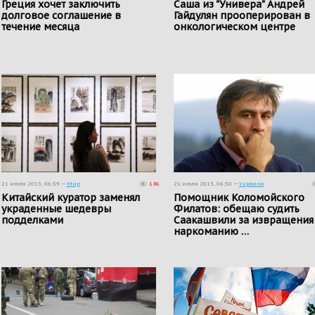
​Греция хочет заключить
Саша из "Универа" Андрей
долговое соглашение в
Гайдулян прооперирован в
течение месяца
онкологическом центре
21 июля 2015, 06:39 —
Мир
186
21 июля 2015, 06:30 —
Украина
​Китайский куратор заменял
Помощник Коломойского
украденные шедевры
Филатов: обещаю судить
подделками
Саакашвили за извращения
наркоманию …