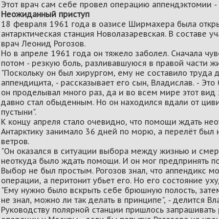
Этот врач сам себе провел операцию аппендэктомии - 
Неожиданный приступ
18 февраля 1961 года в оазисе Ширмахера была откры
антарктическая станция Новолазаревская. В составе у
врач Леонид Рогозов.
Но в апреле 1961 года он тяжело заболел. Сначала чув
потом - резкую боль, разливавшуюся в правой части жи
"Поскольку он был хирургом, ему не составило труда 
аппендицита, - рассказывает его сын, Владислав. - Это
он проделывал много раз, да и во всем мире этот ви
давно стал обыденным. Но он находился вдали от цив
пустыни".
К концу апреля стало очевидно, что помощи ждать нео
Антарктику занимало 36 дней по морю, а перелёт был
ветров.
"Он оказался в ситуации выбора между жизнью и смерть
неоткуда было ждать помощи. И он мог предпринять по
Выбор не был простым. Рогозов знал, что аппендикс м
операции, а перитонит убьет его. Но его состояние ух
"Ему нужно было вскрыть себе брюшную полость, зате
не знал, можно ли так делать в принципе", - делится Вл
Руководству полярной станции пришлось запрашивать