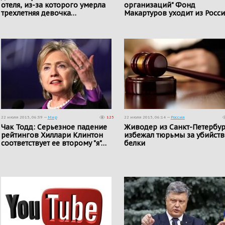
отеля, из-за которого умерла
организаций" Фонд
трехлетняя девочка…
Макартуров уходит из Росс
22 июля 2015, 06:39 —
Мир
125
22 июля 2015, 06:14 —
Россия
Чак Тодд: Серьезное падение
Живодер из Санкт-Петербур
рейтингов Хиллари Клинтон
избежал тюрьмы за убийств
соответствует ее второму "я"…
белки