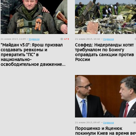
21 июля 2015, 11:09 —
Украина
678
21 июля 2015, 10:42 —
Украина
"Майдан v3.0": Ярош призвал
Совфед: Нидерланды хотят
создавать ревкомы и
трибуналом по Боингу
превратить "ПС" в
оправдать санкции против
национально-
России
освободительное движение…
21 июля 2015, 09:47 —
Украина
Порошенко и Яценюк
покинули Киев на время ве