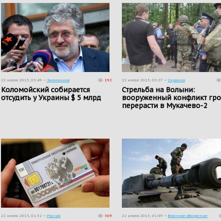
22 июля 2015, 03:49 —
Экономика
192
22 июля 2015, 03:27 —
Украина
Коломойский собирается
Стрельба на Волыни:
отсудить у Украины $ 5 млрд
вооруженный конфликт гро
перерасти в Мукачево-2
22 июля 2015, 01:52 —
Россия
509
22 июля 2015, 01:39 —
Военное обозрение