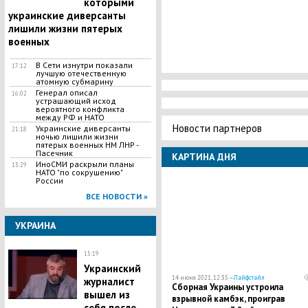
которыми
украинские диверсанты
лишили жизни пятерых
военных
В Сети изнутри показали
17:12
лучшую отечественную
атомную субмарину
Генерал описал
16:02
устрашающий исход
вероятного конфликта
между РФ и НАТО
Новости партнеров
Украинские диверсанты
21:18
ночью лишили жизни
пятерых военных НМ ЛНР -
Пасечник
КАРТИНА ДНЯ
ИноСМИ раскрыли планы
13:29
НАТО "по сокрушению"
России
ВСЕ НОВОСТИ »
УКРАИНА
15:19
Украинский
14 июня 2021, 12:35 —
Лайфстайл
журналист
Сборная Украины устроила
вышел из
взрывной камбэк, проиграв
себя после