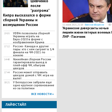
Шевченко
после
"разгрома"
Кипра высказался о форме
сборной Украины и
возмущении России
11 июня 2021, 21:18 —
Военное обозрение
Украинские диверсанты ночью
лишили жизни пятерых военных
УЕФА позволила сборной
19:05
Украины играть на
ЛНР - Пасечник
Евро-2020 в форме с
изображением Крыма
Россия - Канада и другие
17:12
пары: кто с кем сыграет в 1/4
финала на ЧМ-2021 по
хоккею
Хоккейная сборная России
14:48
гарантировала выход в
плей-офф ЧМ, обыграв
шведов
Россия может отправить
17:44
шведов домой с ЧМ: игра на
вылет
У Белоруссии забрали еще
18:21
одно крупное соревнование
из-за политики
ВСЕ НОВОСТИ »
ЛАЙФСТАЙЛ