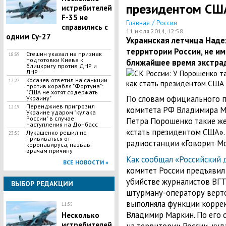
президентом СШ
истребителей
F-35 не
/
Главная
Россия
справились с
11 июля 2014, 12:58
одним Су-27
​Украинская летчица Над
территории России, не им
Стешин указал на признак
18:39
подготовки Киева к
ближайшее время экстрад
блицкригу против ДНР и
ЛНР
​Косачев ответил на санкции
12:27
против корабля "Фортуна":
"США не хотят содержать
По словам официального п
Украину"
Перенджиев пригрозил
12:19
комитета РФ Владимира М
Украине ударом "кулака
России" в случае
Петра Порошенко такие же
наступления на Донбасс
«стать президентом США».
Лукашенко решил не
23:55
прививаться от
радиостанции «Говорит Мо
коронавируса, назвав
врачам причину
Как сообщал «Российский 
ВСЕ НОВОСТИ »
комитет России предъявил
убийстве журналистов ВГ
ВЫБОР РЕДАКЦИИ
штурману-оператору верто
выполняла функции коррек
11:55
Владимир Маркин. По его 
Несколько
истребителей