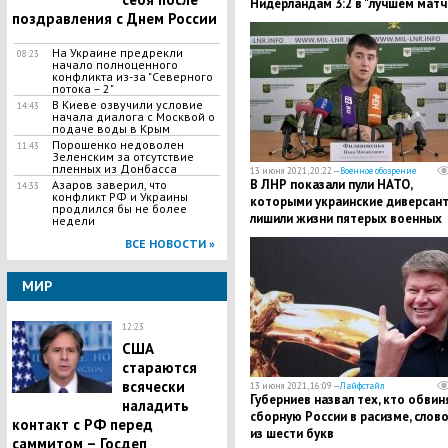
Нидерландам 3:2 в "лучшем матч
поздравления с Днем России
Евро-2020
На Украине предрекли
08:23
начало полноценного
конфликта из-за "Северного
потока – 2"
В Киеве озвучили условие
14:43
начала диалога с Москвой о
подаче воды в Крым
Порошенко недоволен
11:43
Зеленским за отсутствие
пленных из Донбасса
13 июня 2021, 20:22 —
Военное обозрение
В ЛНР показали пули НАТО,
Азаров заверил, что
14:33
конфликт РФ и Украины
которыми украинские диверсан
продлился бы не более
лишили жизни пятерых военных
недели
ВСЕ НОВОСТИ »
МИР
12:23
США
стараются
всячески
13 июня 2021, 16:09 —
Лайфстайл
Губерниев назвал тех, кто обвин
наладить
сборную России в расизме, слов
контакт с РФ перед
из шести букв
саммитом – Госдеп