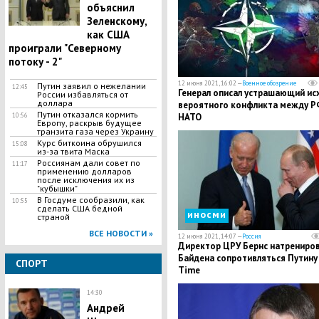
объяснил
Зеленскому,
как США
проиграли "Северному
потоку - 2"
12 июня 2021, 16:02 —
Военное обозрение
Путин заявил о нежелании
12:45
Генерал описал устрашающий ис
России избавляться от
доллара
вероятного конфликта между Р
Путин отказался кормить
10:56
НАТО
Европу, раскрыв будущее
транзита газа через Украину
Курс биткоина обрушился
15:08
из-за твита Маска
Россиянам дали совет по
11:17
применению долларов
после исключения их из
"кубышки"
В Госдуме сообразили, как
10:55
сделать США бедной
иносми
страной
ВСЕ НОВОСТИ »
12 июня 2021, 14:07 —
Россия
Директор ЦРУ Бернс натрениро
Байдена сопротивляться Путину 
СПОРТ
Time
14:30
Андрей