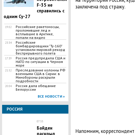
на территории России, куд
F-35 не
заключена под стражу.
справились с
одним Су-27
Российские ракетоносцы,
19:02
проломившие лед и
всплывшие в Арктике,
попали на видео
Российские
23:34
бомбардировщики "Ту-160"
установили мировой рекорд
беспрерывного полета
Россия предупредила США и
17:39
НАТО по ситуации в Черном
море
Преследование колонны РФ
21:52
военными США в Сирии: в
Минобороны раскрыли
подробности
Россия дала обещание
20:04
Белоруссии
ВСЕ НОВОСТИ »
РОССИЯ
07:55
Байден
Напомним, корреспондент 
раскрыл