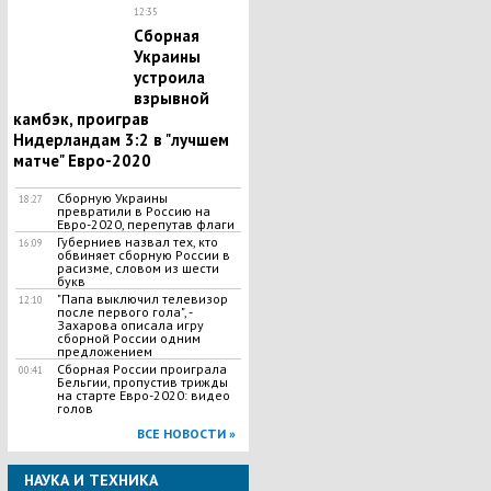
12:35
Сборная
Украины
устроила
взрывной
камбэк, проиграв
Нидерландам 3:2 в "лучшем
матче" Евро-2020
Сборную Украины
18:27
превратили в Россию на
Евро-2020, перепутав флаги
Губерниев назвал тех, кто
16:09
обвиняет сборную России в
расизме, словом из шести
букв
"​Папа выключил телевизор
12:10
после первого гола", -
Захарова описала игру
сборной России одним
предложением
Сборная России проиграла
00:41
Бельгии, пропустив трижды
на старте Евро-2020: видео
голов
ВСЕ НОВОСТИ »
НАУКА И ТЕХНИКА