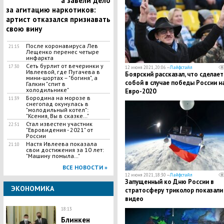
а завели дело
за агитацию наркотиков:
артист отказался признавать
свою вину
После коронавируса Лев
21:15
Лещенко перенес четыре
инфаркта
Сеть бурлит от вечеринки у
17:30
12 июня 2021, 20:06 —
Лайфстайл
Ивлеевой, где Пугачева в
Боярский рассказал, что сделает
мини-шортах – "богиня", а
собой в случае победы России н
Галкин "спит в
холодильнике"
Евро-2020
Бородина на морозе в
11:39
снегопад окунулась в
"молодильный котел":
"Ксения, Вы в сказке…"
Стал известен участник
22:51
"Евровидения - 2021" от
России
Настя Ивлеева показала
21:10
свои достижения за 10 лет:
"Машину помыла…"
ВСЕ НОВОСТИ »
12 июня 2021, 18:30 —
Лайфстайл
Запущенный ко Дню России в
ЭКОНОМИКА
стратосферу триколор показали
видео
18:13
Блинкен