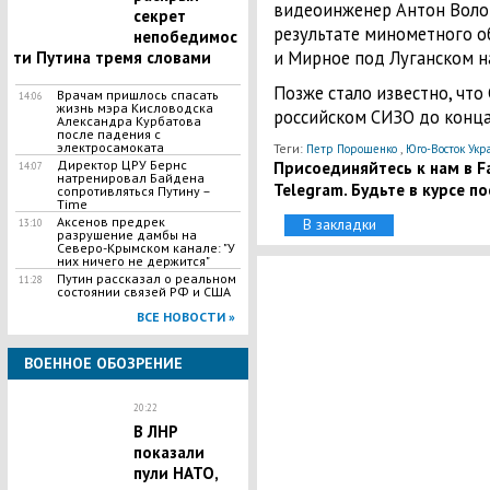
видеоинженер Антон Воло
секрет
результате минометного о
непобедимос
и Мирное под Луганском н
ти Путина тремя словами
Позже стало известно, что
Врачам пришлось спасать
14:06
жизнь мэра Кисловодска
российском СИЗО до конца
Александра Курбатова
после падения с
электросамоката
Теги:
,
Петр Порошенко
Юго-Восток Укр
Директор ЦРУ Бернс
Присоединяйтесь к нам в Fa
14:07
натренировал Байдена
Telegram. Будьте в курсе п
сопротивляться Путину –
Time
Аксенов предрек
В закладки
13:10
разрушение дамбы на
Северо-Крымском канале: "У
них ничего не держится"
Путин рассказал о реальном
11:28
состоянии связей РФ и США
ВСЕ НОВОСТИ »
ВОЕННОЕ ОБОЗРЕНИЕ
20:22
В ЛНР
показали
пули НАТО,