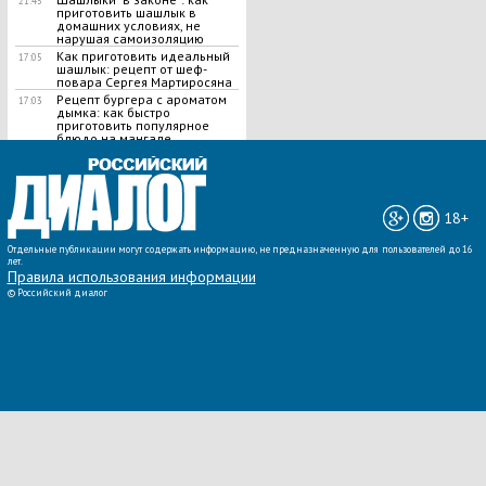
21:45
приготовить шашлык в
домашних условиях, не
нарушая самоизоляцию
Как приготовить идеальный
17:05
шашлык​: рецепт от шеф-
повара Сергея Мартиросяна
Рецепт бургера с ароматом
17:03
дымка: как быстро
приготовить популярное
блюдо на мангале
ВСЕ НОВОСТИ »
18+
Отдельные публикации могут содержать информацию, не предназначенную для пользователей до 16
лет.
Правила использования информации
©
Российский диалог