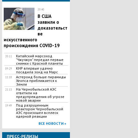
20:40
В США
заявили о
доказательст
ве
искусственного
происхождения COVID-19
Китайский марсоход
20:11
"Чжучжун" передал первые
снимки с Красной планеты
КНР впервые удачно
09:29
посадила зонд на Марс
Астероид больше пирамиды
11:18
Хеопса приближается к
Земле
На Чернобыльской АЭС
21:13
ответили на
предупреждения об угрозе
новой аварии
Под разрушенным
19:49
реактором Чернобыльской
АЭС произошел всплеск
ядерной реакции
ВСЕ НОВОСТИ »
ПРЕСС-РЕЛИЗЫ