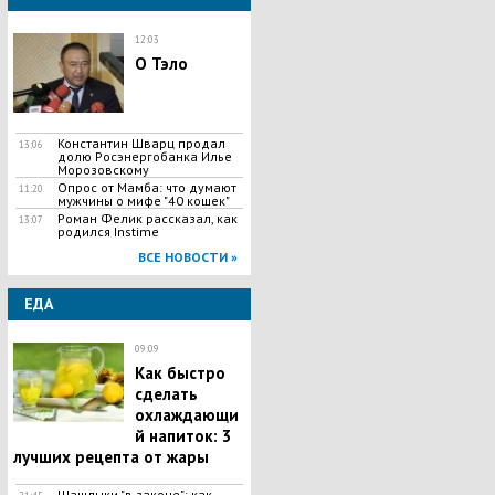
12:03
О Тэло
Константин Шварц продал
13:06
долю Росэнергобанка Илье
Морозовскому
Опрос от Мамба: что думают
11:20
мужчины о мифе "40 кошек"
Роман Фелик рассказал, как
13:07
родился Instime
ВСЕ НОВОСТИ »
ЕДА
09:09
Как быстро
сделать
охлаждающи
й напиток: 3
лучших рецепта от жары
Шашлыки "в законе": как