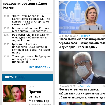
поздравил россиян с Днем
России
"Найти путь вперед", – в
10:31
Белом доме рассказали, что
конкретно ждет Америка от
саммита с РФ
Британия обвинила Россию
15:19
в содействии кибератакам
Раскрыты планы Запада по
10:49
13 июня 2021, 12:10 —
Лайфстайл
очередным обвинениям в
"​Папа выключил телевизор посл
адрес России
первого гола", - Захарова описал
Граждане Америки
10:33
предрекли исход встречи
игру сборной России одним
Путина и Байдена: "На части
предложением
порвут"
Трамп дал совет Байдену на
10:07
встречу с Путиным в
Швейцарии
ВСЕ НОВОСТИ »
ШОУ-БИЗНЕС
12 июня 2021, 23:21 —
Лайфстайл
16:19
Москва ответила на всплеск
Против
заболеваемости коронавирусом
рэпера
объявив выходные: названы да
Моргенштерн