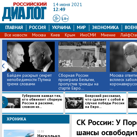
14 июня 2021
12:49
18+
ГЛАВНАЯ
РОССИЯ
УКРАИНА
МИР
ЭКОНОМИКА
ВОЕН
Все новости
Москва
Киев
Крым
ИноСМИ
Мнение
ЛайфСта
Байден раскрыл секрет
Сборная России
Москва ответи
непобедимости Путина
проиграла Бельгии,
всплеск забо
тремя словами
пропустив трижды на
коронавирусо
старте Евро...
...
Губерниев назвал тех,
Боярский рассказал,
кто обвиняет сборную
что сделает с собой в
России в расизме,
случае победы России
словом из...
на Евро...
ХРОНИКА
СК России: У По
шансы освободить
11:55
Несколько