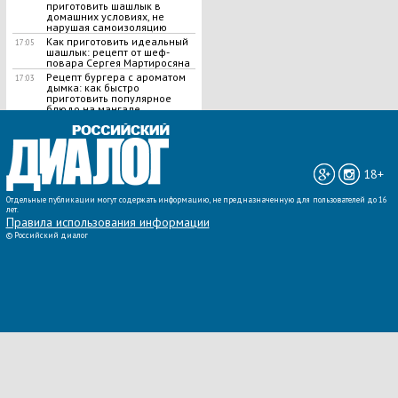
приготовить шашлык в
домашних условиях, не
нарушая самоизоляцию
Как приготовить идеальный
17:05
шашлык​: рецепт от шеф-
повара Сергея Мартиросяна
Рецепт бургера с ароматом
17:03
дымка: как быстро
приготовить популярное
блюдо на мангале
ВСЕ НОВОСТИ »
18+
Отдельные публикации могут содержать информацию, не предназначенную для пользователей до 16
лет.
Правила использования информации
©
Российский диалог