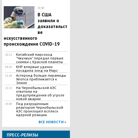
20:40
В США
заявили о
доказательст
ве
искусственного
происхождения COVID-19
Китайский марсоход
20:11
"Чжучжун" передал первые
снимки с Красной планеты
КНР впервые удачно
09:29
посадила зонд на Марс
Астероид больше пирамиды
11:18
Хеопса приближается к
Земле
На Чернобыльской АЭС
21:13
ответили на
предупреждения об угрозе
новой аварии
Под разрушенным
19:49
реактором Чернобыльской
АЭС произошел всплеск
ядерной реакции
ВСЕ НОВОСТИ »
ПРЕСС-РЕЛИЗЫ