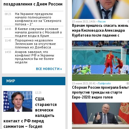
поздравления с Днем России
На Украине предрекли
08:23
начало полноценного
конфликта из-за "Северного
13 июня 2021, 14:06 —
Россия
потока – 2"
Врачам пришлось спасать жизнь
В Киеве озвучили условие
14:43
мэра Кисловодска Александра
начала диалога с Москвой о
Курбатова после падения с
подаче воды в Крым
электросамоката
Порошенко недоволен
11:43
Зеленским за отсутствие
пленных из Донбасса
Азаров заверил, что
14:33
конфликт РФ и Украины
продлился бы не более
недели
ВСЕ НОВОСТИ »
МИР
13 июня 2021, 00:41 —
Лайфстайл
Сборная России проиграла Бельг
пропустив трижды на старте
12:23
Евро-2020: видео голов
США
стараются
всячески
наладить
контакт с РФ перед
саммитом – Госдеп