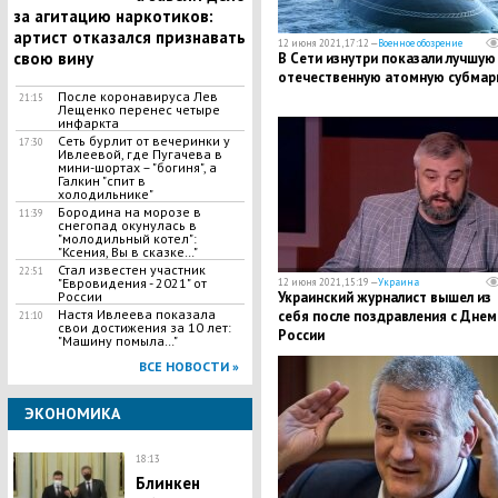
за агитацию наркотиков:
артист отказался признавать
12 июня 2021, 17:12 —
Военное обозрение
свою вину
В Сети изнутри показали лучшую
отечественную атомную субмар
После коронавируса Лев
21:15
Лещенко перенес четыре
инфаркта
Сеть бурлит от вечеринки у
17:30
Ивлеевой, где Пугачева в
мини-шортах – "богиня", а
Галкин "спит в
холодильнике"
Бородина на морозе в
11:39
снегопад окунулась в
"молодильный котел":
"Ксения, Вы в сказке…"
Стал известен участник
22:51
"Евровидения - 2021" от
12 июня 2021, 15:19 —
Украина
России
Украинский журналист вышел из
Настя Ивлеева показала
себя после поздравления с Днем
21:10
свои достижения за 10 лет:
России
"Машину помыла…"
ВСЕ НОВОСТИ »
ЭКОНОМИКА
18:13
Блинкен