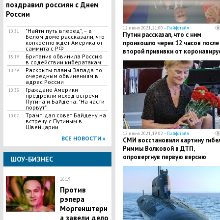
поздравил россиян с Днем
России
12 июня 2021, 21:00 —
Лайфстайл
"Найти путь вперед", – в
10:31
Путин рассказал, что с ним
Белом доме рассказали, что
конкретно ждет Америка от
произошло через 12 часов после
саммита с РФ
второй прививки от коронавиру
Британия обвинила Россию
15:19
в содействии кибератакам
Раскрыты планы Запада по
10:49
очередным обвинениям в
адрес России
Граждане Америки
10:33
предрекли исход встречи
Путина и Байдена: "На части
порвут"
Трамп дал совет Байдену на
10:07
встречу с Путиным в
Швейцарии
12 июня 2021, 19:02 —
Лайфстайл
ВСЕ НОВОСТИ »
СМИ восстановили картину гибе
Риммы Волковой в ДТП,
опровергнув первую версию
ШОУ-БИЗНЕС
16:19
Против
рэпера
Моргенштерн
а завели дело