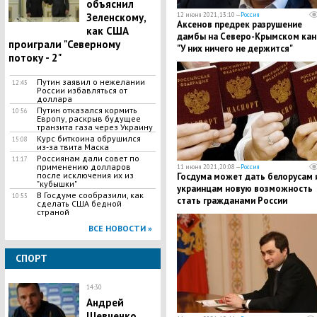
объяснил
Зеленскому,
12 июня 2021, 13:10 —
Россия
Аксенов предрек разрушение
как США
дамбы на Северо-Крымском кан
проиграли "Северному
"У них ничего не держится"
потоку - 2"
Путин заявил о нежелании
12:45
России избавляться от
доллара
Путин отказался кормить
10:56
Европу, раскрыв будущее
транзита газа через Украину
Курс биткоина обрушился
15:08
из-за твита Маска
Россиянам дали совет по
11:17
применению долларов
11 июня 2021, 20:08 —
Россия
после исключения их из
Госдума может дать белорусам 
"кубышки"
украинцам новую возможность
В Госдуме сообразили, как
10:55
стать гражданами России
сделать США бедной
страной
ВСЕ НОВОСТИ »
СПОРТ
14:30
Андрей
Шевченко