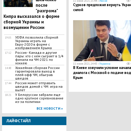
11 июня 2021, 15:44 —
Россия
после
Сурков предложил вернуть Укра
силой
"разгрома"
Кипра высказался о форме
сборной Украины и
возмущении России
УЕФА позволила сборной
19:05
Украины играть на
Евро-2020 в форме с
изображением Крыма
Россия - Канада и другие
17:12
пары: кто с кем сыграет в 1/4
финала на ЧМ-2021 по
хоккею
11 июня 2021, 14:43 —
Украина
В Киеве озвучили условие начала
Хоккейная сборная России
14:48
гарантировала выход в
диалога с Москвой о подаче вод
плей-офф ЧМ, обыграв
Крым
шведов
Россия может отправить
17:44
шведов домой с ЧМ: игра на
вылет
У Белоруссии забрали еще
18:21
одно крупное соревнование
из-за политики
ВСЕ НОВОСТИ »
ЛАЙФСТАЙЛ