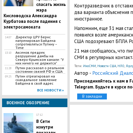
спасать жизнь
Контрразведчик в отставке
мэра
два варианта объяснения 
Кисловодска Александра
иностранное.
Курбатова после падения с
электросамоката
Напомним, еще 31 мая стал
появился возле американск
Директор ЦРУ Бернс
14:07
США подозревают БПЛА Рос
натренировал Байдена
сопротивляться Путину –
Time
21 мая сообщалось, что пи
Аксенов предрек
13:10
разрушение дамбы на
СМИ в регулярных контакт
Северо-Крымском канале: "У
них ничего не держится"
Теги:
,
,
,
ИноСМИ
Новости США
НЛО
Ядер
Путин рассказал о реальном
11:28
состоянии связей РФ и США
Автор -
Российский Диал
Путин отреагировал на
09:25
скандальное заявление
Присоединяйтесь к нам в Fa
Байдена в свой адрес
Telegram. Будьте в курсе п
ВСЕ НОВОСТИ »
В закладки
ВОЕННОЕ ОБОЗРЕНИЕ
17:12
В Сети
изнутри
показали