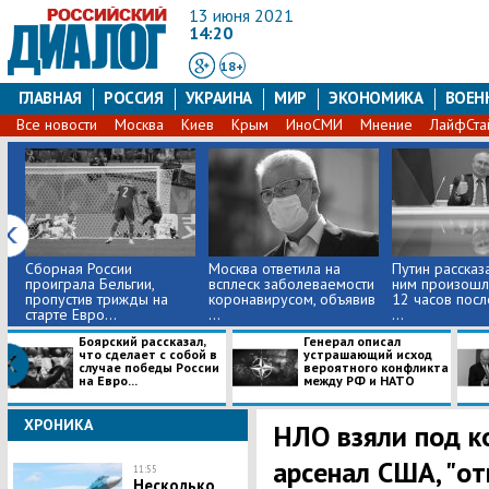
13 июня 2021
14:20
18+
ГЛАВНАЯ
РОССИЯ
УКРАИНА
МИР
ЭКОНОМИКА
ВОЕН
Все новости
Москва
Киев
Крым
ИноСМИ
Мнение
ЛайфСта
Сборная России
Москва ответила на
Путин рассказа
проиграла Бельгии,
всплеск заболеваемости
ним произошл
пропустив трижды на
коронавирусом, объявив
12 часов посл
старте Евро...
...
...
Боярский рассказал,
Генерал описал
что сделает с собой в
устрашающий исход
случае победы России
вероятного конфликта
на Евро...
между РФ и НАТО
ХРОНИКА
НЛО взяли под к
арсенал США, "от
11:55
Несколько