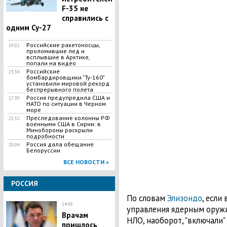
F-35 не
справились с
одним Су-27
Российские ракетоносцы,
19:02
проломившие лед и
всплывшие в Арктике,
попали на видео
Российские
23:34
бомбардировщики "Ту-160"
установили мировой рекорд
беспрерывного полета
Россия предупредила США и
17:39
НАТО по ситуации в Черном
море
Преследование колонны РФ
21:52
военными США в Сирии: в
Минобороны раскрыли
подробности
Россия дала обещание
20:04
Белоруссии
ВСЕ НОВОСТИ »
РОССИЯ
По словам
Элизондо
, если
14:06
управления ядерным оружие
Врачам
НЛО, наоборот, "включали" 
пришлось