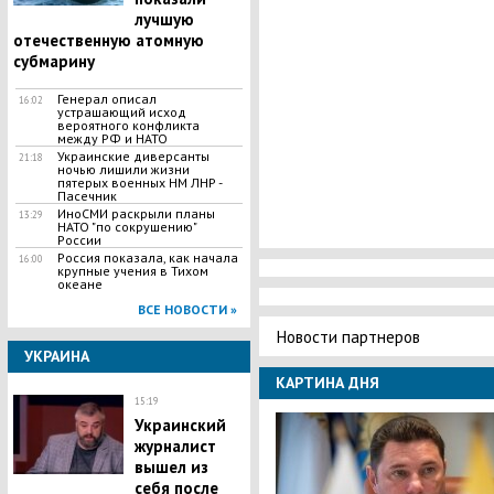
лучшую
отечественную атомную
субмарину
Генерал описал
16:02
устрашающий исход
вероятного конфликта
между РФ и НАТО
Украинские диверсанты
21:18
ночью лишили жизни
пятерых военных НМ ЛНР -
Пасечник
ИноСМИ раскрыли планы
13:29
НАТО "по сокрушению"
России
Россия показала, как начала
16:00
крупные учения в Тихом
океане
ВСЕ НОВОСТИ »
Новости партнеров
УКРАИНА
КАРТИНА ДНЯ
15:19
Украинский
журналист
вышел из
себя после