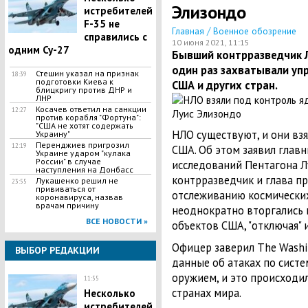
Элизондо
истребителей
F-35 не
/
Главная
Военное обозрение
справились с
10 июня 2021, 11:15
одним Су-27
Бывший контрразведчик Л
один раз захватывали уп
Стешин указал на признак
18:39
подготовки Киева к
США и других стран.
блицкригу против ДНР и
ЛНР
​Косачев ответил на санкции
12:27
против корабля "Фортуна":
"США не хотят содержать
НЛО существуют, и они вз
Украину"
Перенджиев пригрозил
12:19
США. Об этом заявил глав
Украине ударом "кулака
России" в случае
исследований Пентагона Л
наступления на Донбасс
контрразведчик и глава 
Лукашенко решил не
23:55
прививаться от
отслеживанию космических
коронавируса, назвав
врачам причину
неоднократно вторгались
ВСЕ НОВОСТИ »
объектов США, "отключая" и
Офицер заверил The Washin
ВЫБОР РЕДАКЦИИ
данные об атаках по сист
оружием, и это происходил
11:55
странах мира.
Несколько
истребителей