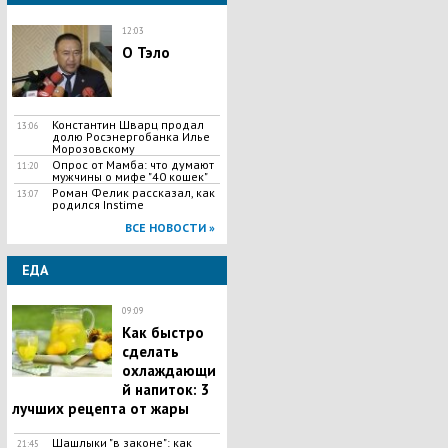
12:03
О Тэло
Константин Шварц продал
13:06
долю Росэнергобанка Илье
Морозовскому
Опрос от Мамба: что думают
11:20
мужчины о мифе "40 кошек"
Роман Фелик рассказал, как
13:07
родился Instime
ВСЕ НОВОСТИ »
ЕДА
09:09
Как быстро
сделать
охлаждающи
й напиток: 3
лучших рецепта от жары
Шашлыки "в законе": как
21:45