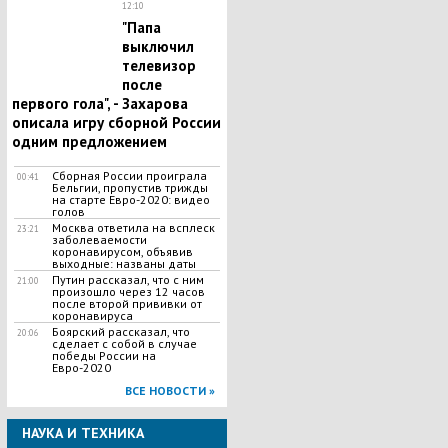
12:10
"​Папа
выключил
телевизор
после
первого гола", - Захарова
описала игру сборной России
одним предложением
Сборная России проиграла
00:41
Бельгии, пропустив трижды
на старте Евро-2020: видео
голов
Москва ответила на всплеск
23:21
заболеваемости
коронавирусом, объявив
выходные: названы даты
Путин рассказал, что с ним
21:00
произошло через 12 часов
после второй прививки от
коронавируса
Боярский рассказал, что
20:06
сделает с собой в случае
победы России на
Евро-2020
ВСЕ НОВОСТИ »
НАУКА И ТЕХНИКА