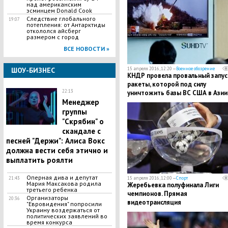
над американским
эсминцем Donald Cook
Следствие глобального
19:07
потепления: от Антарктиды
откололся айсберг
размером с город
ВСЕ НОВОСТИ »
ШОУ-БИЗНЕС
15 апреля 2016, 12:20 —
Военное обозрение
КНДР провела провальный запус
ракеты, которой под силу
22:13
уничтожить базы ВС США в Азии
Менеджер
группы
"Скрябин" о
скандале с
песней "Держи": Алиса Вокс
должна вести себя этично и
выплатить роялти
Оперная дива и депутат
21:43
15 апреля 2016, 12:00 —
Спорт
Мария Максакова родила
Жеребьевка полуфинала Лиги
третьего ребенка
чемпионов. Прямая
Организаторы
20:36
видеотрансляция
"Евровидения" попросили
Украину воздержаться от
политических заявлений во
время конкурса