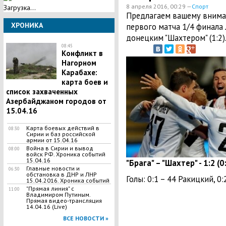
8 апреля 2016, 00:29 —
Спорт
Загрузка...
Предлагаем вашему вниман
ХРОНИКА
первого матча 1/4 финала 
донецким "Шахтером" (1:2)
08:45
Конфликт в
Нагорном
Карабахе:
карта боев и
список захваченных
Азербайджаном городов от
15.04.16
Карта боевых действий в
08:30
Сирии и баз российской
армии от 15.04.16
Война в Сирии и вывод
08:00
войск РФ. Хроника событий
15.04.16
"Брага" – "Шахтер" - 1:2 (0
Главные новости и
06:30
обстановка в ДНР и ЛНР
Голы: 0:1 – 44 Ракицкий, 0:
15.04.2016. Хроника событий
"Прямая линия" с
11:00
Владимиром Путиным.
Прямая видео-трансляция
14.04.16 (Live)
ВСЕ НОВОСТИ »