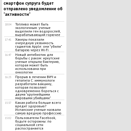
смартфон супруга будет
отправлено уведомление об
"активности"
Топливо может быть
18:04
экологичным: ученые
выделили ген водорослей,
вырабатывающий горючее
Хакеры показали
17:41
очередную уязвимость
гаджетов Apple: они "убили"
батарею через Wi-Fi
Новый антибиотик для
16:47
борьбы с раком: иркутские
ученые открыли бактерию,
которая может быть
использована при
онкологии
Прорыв в лечении ВИЧ и
16:23
гепатита С: иммунологи
разработали вакцину,
которая позволяет
одновременно бороться с
двумя "крупнейшими
мировыми убийцами"
Какая работа больше всего
15:37
вредит здоровью?
Испанские ученые назвали
самую вредную профессию
Пользователи Facebook,
15:02
будьте осторожны: по
социальной сети
распостраняется