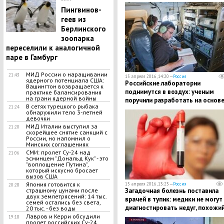
своем новом мужчине
Пингвинов-
геев из
Берлинского
зоопарка
переселили к аналогичной
паре в Гамбург
МИД России о наращивании
21:43
15 апреля 2016, 14:20 —
Россия
ядерного потенциала США:
Российские лаборатории
Вашингтон возвращается к
поднимутся в воздух: ученым
практике балансирования
на грани ядерной войны
поручили разработать на основ
В сетях турецкого рыбака
21:24
беспилотника летающую
обнаружили тело 3-летней
лабораторию
девочки
МИД Италии выступил за
21:20
скорейшее снятие санкций с
России, но напомнил о
Минских соглашениях
СМИ: пролет Су-24 над
21:06
эсминцем "Дональд Кук" - это
"воплощение Путина",
который искусно бросает
вызов США
Япония готовится к
15 апреля 2016, 13:23 —
Россия
20:28
страшному цунами после
Загадочная болезнь поставила
двух землетрясений: 14 тыс.
врачей в тупик: медики не могут
семей остались без света,
диагностировать недуг, похожий
20 тыс. - без воды
СПИД, - СМИ
Лавров и Керри обсудили
19:18
пролет российских Су-24