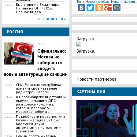
Теги:
,
Новости футбола
Новости Украины
Выступление Владимира
19:25
Путина на ОНФ 2016.
Полное видео
ВСЕ НОВОСТИ »
РОССИЯ
Загрузка...
22:31
Загрузка...
Официально:
Москва не
собирается
вводить
новые антитурецкие санкции
Новости партнеров
СМИ: Чешская республика
22:13
изменит свое название
КАРТИНА ДНЯ
ради стран Европы
В Новосибирске иностранцы
21:26
окружили машину ДПС:
разгорелся конфликт,
который перерос в
массовое побоище
Подробности перестрелки в
20:23
Казани: нападавший был
вооружен двумя
автоматами, пистолетом и
гранатами
Самым богатым членом
19:26