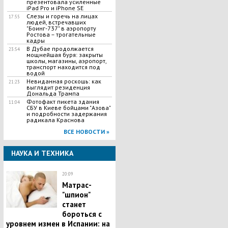
презентовала усиленные
iPad Pro и iPhone SE
Слезы и горечь на лицах
17:55
людей, встречавших
"Боинг-737" в аэропорту
Ростова – трогательные
кадры
В Дубае продолжается
23:54
мощнейшая буря: закрыты
школы, магазины, аэропорт,
транспорт находится под
водой
Невиданная роскошь: как
21:23
выглядит резиденция
Дональда Трампа
Фотофакт пикета здания
11:04
СБУ в Киеве бойцами "Азова"
и подробности задержания
радикала Краснова
ВСЕ НОВОСТИ »
НАУКА И ТЕХНИКА
20:09
Матрас-
"шпион"
станет
бороться с
уровнем измен в Испании: на