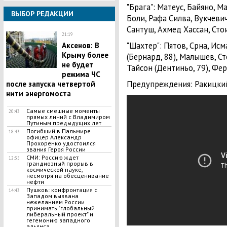
"Брага": Матеус, Байяно, М
ВЫБОР РЕДАКЦИИ
Боли, Рафа Силва, Вукчевич
Сантуш, Ахмед Хассан, Стои
21:19
"Шахтер": Пятов, Срна, Ис
Аксенов: В
Крыму более
(Бернард, 88), Малышев, Ст
не будет
Тайсон (Дентиньо, 79), Фер
режима ЧС
Предупреждения: Ракицкий 
после запуска четвертой
нити энергомоста
Самые смешные моменты
20:43
прямых линий с Владимиром
Путиным предыдущих лет
Погибший в Пальмире
18:43
офицер Александр
Прохоренко удостоился
звания Героя России
СМИ: Россию ждет
12:35
грандиозный прорыв в
космической науке,
несмотря на обесценивание
нефти
Пушков: конфронтация с
14:43
Западом вызвана
нежеланием России
принимать "глобальный
либеральный проект" и
гегемонию западного
альянса