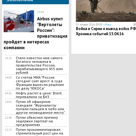
21:04
Airbus купит
"Вертолеты
15 апреля 2016, 08:00 —
Мир
Война в Сирии и вывод войск РФ
России":
Хроника событий 15.04.16
приватизация
пройдет в интересах
компании
Стало известно имя самого
19:20
богатого человека в
правительстве России,
зарабатывающего 455 млн
рублей
Со счетов МИА "Россия
14:00
сегодня" снят арест: в суде
Франции вынесли решение
по делу "ЮКОСа"
Нефть растет в цене: Brent
09:45
перевалила за $43
Путин об офшорном
14:05
скандале: "Журналисты
попали пальцем в небо или
другое неожиданное место"
Путин объяснил причину
12:40
задержки зарплат на
предприятиях
Путин прокомментировал
12:25
стремительный рост цен на