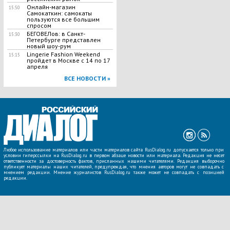
Онлайн-магазин
15:50
Самокаткин: самокаты
пользуются все большим
спросом
БЕГОВЕЛов: в Санкт-
15:30
Петербурге представлен
новый шоу-рум
Lingerie Fashion Weekend
15:15
пройдет в Москве с 14 по 17
апреля
ВСЕ НОВОСТИ »
Любое использование материалов или части материалов сайта RusDialog.ru допускается только при
условии гиперссылки на RusDialog.ru в первом абзаце новости или материала. Редакция не несет
ответственности за достоверность фактов, присланных нашими читателями. Редакция выборочно
публикует материалы наших читателей, предупреждая, что мнения авторов могут не совпадать с
мнением редакции. Мнение журналистов RusDialog.ru также может не совпадать с позицией
редакции.