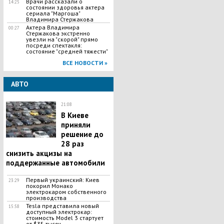
Врачи рассказали о
14:25
состоянии здоровья актера
сериала "Маргоша"
Владимира Стержакова
Актера Владимира
00:27
Стержакова экстренно
увезли на "скорой" прямо
посреди спектакля:
состояние "средней тяжести"
ВСЕ НОВОСТИ »
АВТО
21:08
В Киеве
приняли
решение до
28 раз
снизить акцизы на
поддержанные автомобили
Первый украинский: Киев
23:29
покорил Монако
электрокаром собственного
производства
Tesla представила новый
15:58
доступный электрокар:
стоимость Model 3 стартует
от $35 тысяч