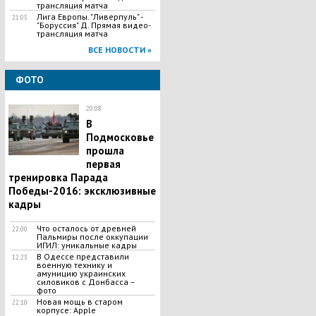
трансляция матча
Лига Европы. "Ливерпуль" -
21:05
"Боруссия" Д. Прямая видео-
трансляция матча
ВСЕ НОВОСТИ »
ФОТО
20:08
В
Подмосковье
прошла
первая
тренировка Парада
Победы-2016: эксклюзивные
кадры
Что осталось от древней
22:00
Пальмиры после оккупации
ИГИЛ: уникальные кадры
В Одессе представили
12:23
военную технику и
амуницию украинских
силовиков с Донбасса –
фото
Новая мощь в старом
22:10
корпусе: Apple