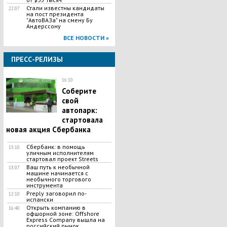
Стали известны кандидаты
22:07
на пост президента
"АвтоВАЗа" на смену Бу
Андерссону
ВСЕ НОВОСТИ »
ПРЕСС-РЕЛИЗЫ
16:10
Соберите
свой
автопарк:
стартовала
новая акция Сбербанка
Сбербанк: в помощь
15:10
уличным исполнителям
стартовал проект Streets
Ваш путь к необычной
13:07
машине начинается с
необычного торгового
инструмента
Preply заговорил по-
12:10
испански
Открыть компанию в
16:40
офшорной зоне: Offshore
Express Company вышла на
российский рынок