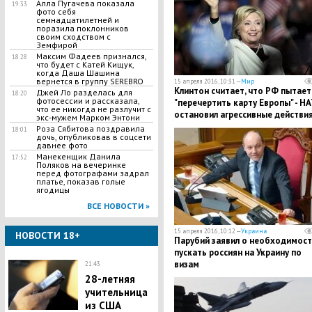
Алла Пугачева показала
19:33
фото себя
семнадцатилетней и
поразила поклонников
своим сходством с
Земфирой
Максим Фадеев признался,
18:28
что будет с Катей Кищук,
когда Даша Шашина
вернется в группу SEREBRO
15 апреля 2016, 10:31 —
Мир
Клинтон считает, что РФ пытает
Джей Ло разделась для
18:20
фотосессии и рассказала,
"перечертить карту Европы" - Н
что ее никогда не разлучит с
остановил агрессивные действи
экс-мужем Марком Энтони
России
Роза Сябитова поздравила
18:01
дочь, опубликовав в соцсети
давнее фото
Манекенщик Данила
17:52
Поляков на вечеринке
перед фотографами задрал
платье, показав голые
ягодицы
ВСЕ НОВОСТИ »
15 апреля 2016, 10:12 —
Украина
НОВОСТИ 18+
Парубий заявил о необходимост
пускать россиян на Украину по
визам
21:43
28-летняя
учительница
из США