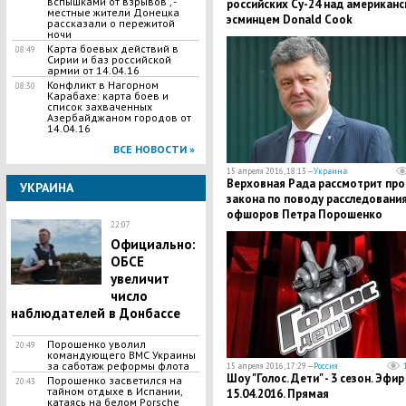
вспышками от взрывов", -
российских Су-24 над американ
местные жители Донецка
эсминцем Donald Cook
рассказали о пережитой
ночи
Карта боевых действий в
08:49
Сирии и баз российской
армии от 14.04.16
Конфликт в Нагорном
08:30
Карабахе: карта боев и
список захваченных
Азербайджаном городов от
14.04.16
ВСЕ НОВОСТИ »
15 апреля 2016, 18:13 —
Украина
Верховная Рада рассмотрит про
УКРАИНА
закона по поводу расследовани
офшоров Петра Порошенко
22:07
Официально:
ОБСЕ
увеличит
число
наблюдателей в Донбассе
Порошенко уволил
20:49
командующего ВМС Украины
за саботаж реформы флота
15 апреля 2016, 17:29 —
Россия
Шоу "Голос. Дети" - 3 сезон. Эфир
Порошенко засветился на
20:43
тайном отдыхе в Испании,
15.04.2016. Прямая
катаясь на белом Porsche