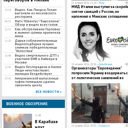
15 апреля 2016, 21:20 —
Мир
МИД Италии выступил за скорей
Видео: Как Линдси Лохан
13:13
снятие санкций с России, но
выгоняли из московского
напомнил о Минских соглашения
ресторана
Матч "Ювентус"-"Барселона":
00:53
Обзор и видео всех голов
Как обстреливали Горловку:
21:51
в момент съёмки прилетела
мина
Дарья-соблазнительница:
11:20
Видеоподборка лучших
снимков победительницы
"Холостяка"
Видео смертельного ДТП с
16:48
участием БМВ и байкера в
Москве
15 апреля 2016, 20:36 —
Шоу-бизнес
Видео беспорядков в Киеве:
22:45
Организаторы "Евровидения"
Люди неистовствуют,
попросили Украину воздержатьс
милиция бездействует
от политических заявлений во
Американской выпускнице
19:42
туфли помешали удачно
время конкурса
закончить школу
ВСЕ НОВОСТИ »
ВОЕННОЕ ОБОЗРЕНИЕ
21:48
В Карабахе
15 апреля 2016, 20:05 —
Украина
идут