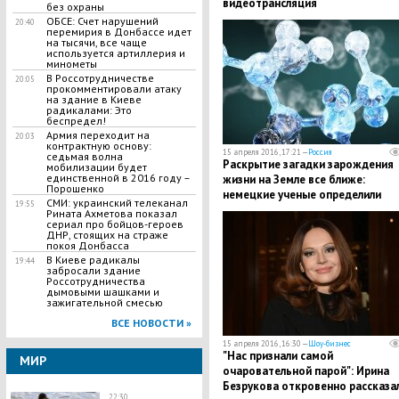
видеотрансляция
без охраны
ОБСЕ: Счет нарушений
20:40
перемирия в Донбассе идет
на тысячи, все чаще
используется артиллерия и
минометы
В Россотрудничестве
20:05
прокомментировали атаку
на здание в Киеве
радикалами: Это
беспредел!
Армия переходит на
20:03
контрактную основу:
15 апреля 2016, 17:21 —
Россия
седьмая волна
Раскрытие загадки зарождения
мобилизации будет
единственной в 2016 году –
жизни на Земле все ближе:
Порошенко
немецкие ученые определили
СМИ: украинский телеканал
19:55
условия, при которых появилась
Рината Ахметова показал
сериал про бойцов-героев
первая клетка
ДНР, стоящих на страже
покоя Донбасса
В Киеве радикалы
19:44
забросали здание
Россотрудничества
дымовыми шашками и
зажигательной смесью
ВСЕ НОВОСТИ »
15 апреля 2016, 16:30 —
Шоу-бизнес
"Нас признали самой
МИР
очаровательной парой": Ирина
Безрукова откровенно рассказа
22:30