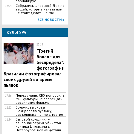
порновирус
Собрались в космос? Девять
12:54
вещей, которые нельзя или
не стоит делать на МКС
ВСЕ НОВОСТИ »
КУЛЬТУРА
22:15
"Третий
бокал - для
беспредела":
фотограф из
Бразилии фотографировал
своих друзей во время
пьянок
Передумали: СБУ попросила
17:56
Минкультуры не запрещать
российские фильмы
Волочкова снова
12:22
шокировала публику,
раздевшись прямо в театре
Бытовой конфликт –
11:54
основная версия убийства
критика Циликина в
Петербурге: новые детали