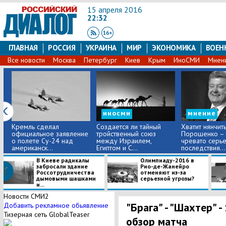
15 апреля 2016
22:32
ГЛАВНАЯ
РОССИЯ
УКРАИНА
МИР
ЭКОНОМИКА
ВОЕН
Все новости
Москва
Петербург
Киев
Крым
ИноСМИ
Мнен
иносми
мнение
Кремль сделал
Создается ли тайный
Хватит нянчить
официальное заявление
тройственный союз
Порошенко – 
о полете Су-24 над
между Израилем,
чревато серь
американск...
Египтом и С...
последствия...
В Киеве радикалы
Олимпиаду-2016 в
забросали здание
Рио-де-Жанейро
Россотрудничества
отменяют из-за
дымовыми шашками
серьезной угрозы?
и...
Новости СМИ2
"Брага" - "Шахтер" -
Добавить рекламное обьявление
Тизерная сеть GlobalTeaser
обзор матча