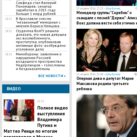
Совфеда стал Валерий
Пономарев: сенатор
15 апреля 2016, 22:13 —
Шоу-бизнес
заработал в 2015 году
Менеджер группы "Скрябин" о
больше 1 млрд рублей
скандале с песней "Держи": Алис
В Ярославле снесли
18:52
"незаконный" мемориал с
Вокс должна вести себя этично 
именем Бориса Немцова
выплатить роялти
Студентка ВолГУ решила
18:32
доказать, что новая девушка
экс-возлюбленного,
проститутка, опубликовав
интимные фото: возбуждено
уголовное дело
Минобороны: заявления о
18:13
нарушении Россией
воздушного пространства
Нидерландов – голословны
и бездоказательны
15 апреля 2016, 21:43 —
Шоу-бизнес
ВСЕ НОВОСТИ »
Оперная дива и депутат Мария
Максакова родила третьего
ВИДЕО
ребенка
16:52
Полное видео
выступления
Владимира
Путина и
Маттео Ренци по итогам
переговоров в Милане