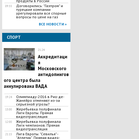
продукты в России
Договорились: "Газпром" и
09:55
турецкие компании
урегулировали все спорные
вопросы по цене на газ
ВСЕ НОВОСТИ »
СПОРТ
21:24
Аккредитаци
я
Московского
антидопингов
ого центра была
аннулирована ВАДА
Олимпиаду-2016 в Рио-де-
19:24
Жанейро отменяют из-за
серьезной угрозы?
Жеребьевка полуфинала
13:00
Лиги Европы. Прямая
видеотрансляция
Жеребьевка полуфинала
12:00
Лиги чемпионов. Прямая
видеотрансляция
Лига Европы. "Севилья" -
21:15
"Атлетик". Прямая видео-