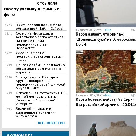
отсылала
своему ученику интимные
фото
В Сеть попали новые фото
19:43
обнаженной Майли Сайрус
15 апреля 2016, 09:29 —
Мир
Солистка Nikitа Даша
Керри жалеет, что экипаж
16:41
Астафьева жестко ответила
"Дональда Кука" не сбил россий
на комментарии
поклонников о ее
Су-24
целлюлите
Селена Гомес не
19:49
постеснялась оголиться для
мужчин
Ольга Серябкина полностью
22:49
обнажилась для мужского
журнала
Молодая мама Виктория
08:10
Крутая шокировала
поклонников своей фигурой
в купальнике
Откровенная фотосессия 19-
22:49
15 апреля 2016, 08:30 —
Мир
летней легкоатлетки из
Карта боевых действий в Сирии 
Казахстана "взорвала"
Интернет
баз российской армии от 15.04.1
Врачи обнаружили во
17:15
влагалище пациентки
живую змею
ВСЕ НОВОСТИ »
ЭКОНОМИКА