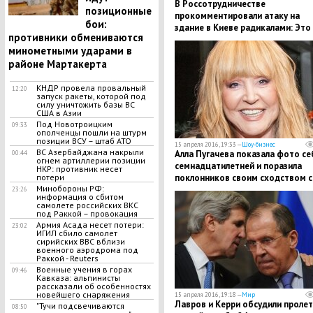
В Россотрудничестве
позиционные
прокомментировали атаку на
бои:
здание в Киеве радикалами: Это
противники обмениваются
беспредел!
минометными ударами в
районе Мартакерта
КНДР провела провальный
12:20
запуск ракеты, которой под
силу уничтожить базы ВС
США в Азии
Под Новотроицким
09:33
ополченцы пошли на штурм
позиции ВСУ – штаб АТО
15 апреля 2016, 19:33 —
Шоу-бизнес
ВС Азербайджана накрыли
Алла Пугачева показала фото се
00:44
огнем артиллерии позиции
семнадцатилетней и поразила
НКР: противник несет
потери
поклонников своим сходством с
Минобороны РФ:
Земфирой
23:26
информация о сбитом
самолете российских ВКС
под Раккой – провокация
Армия Асада несет потери:
23:02
ИГИЛ сбило самолет
сирийских ВВС вблизи
военного аэродрома под
Раккой - Reuters
Военные учения в горах
09:46
Кавказа: альпинисты
рассказали об особенностях
новейшего снаряжения
15 апреля 2016, 19:18 —
Мир
Лавров и Керри обсудили пролет
"Тучи подсвечиваются
08:50