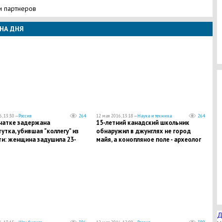
и партнеров
НА ДНЯ
, 13:30 —
Россия
264
12 мая 2016, 13:18 —
Наука и техника
264
чатке задержана
15-летний канадский школьник
утка, убившая "коллегу" из
обнаружил в джунглях не город
ти: женщина задушила 23-
майя, а конопляное поле - археолог
"жрицу любви" и расчленила
Д