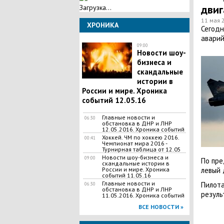
двиг
Загрузка...
11 мая 
ХРОНИКА
Сегодн
аварий
09:00
Новости шоу-
бизнеса и
скандальные
истории в
России и мире. Хроника
событий 12.05.16
Главные новости и
06:30
обстановка в ДНР и ЛНР
12.05.2016. Хроника событий
Хоккей. ЧМ по хоккею 2016.
00:41
Чемпионат мира 2016 -
Турнирная таблица от 12.05
Новости шоу-бизнеса и
09:00
По пре
скандальные истории в
левый 
России и мире. Хроника
событий 11.05.16
Главные новости и
Пилота
06:30
обстановка в ДНР и ЛНР
резуль
11.05.2016. Хроника событий
ВСЕ НОВОСТИ »