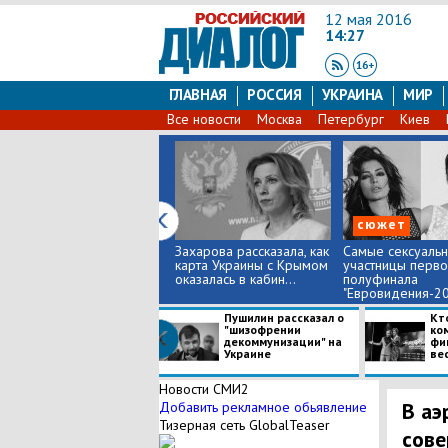
12 мая 2016
14:27
ГЛАВНАЯ
РОССИЯ
УКРАИНА
МИР
Все новости
Москва
Петербург
Киев
сюжет
Захарова рассказала, как
Самые сексуаль
карта Украины с Крымом
участницы перво
оказалась в кабин...
полуфинала
"Евровидения-2
Пушилин рассказал о
Кт
"шизофрении
ко
декоммунизации" на
фи
Украине
вес
Новости СМИ2
В аэ
Добавить рекламное обьявление
Тизерная сеть GlobalTeaser
сове