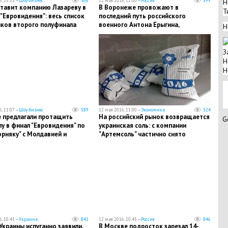
, 13:15 —
Шоу-бизнес
306
12 мая 2016, 12:00 —
Россия
399
Н
ставит компанию Лазареву в
В Воронеже провожают в
Т
"Евровидения": весь список
последний путь российского
иков второго полуфинала
военного Антона Ерыгина,
Н
застреленного боевиками в Сирии
З
Н
Н
, 11:07 —
Шоу-бизнес
589
12 мая 2016, 11:00 —
Экономика
324
е предлагали протащить
На российский рынок возвращается
G
у в финал "Евровидения" по
украинская соль: с компании
рняку" с Молдавией и
"Артемсоль" частично снято
ограничение на импорт в РФ
, 10:45 —
Украина
841
12 мая 2016, 10:43 —
Россия
846
краины испуганно заявили,
В Москве подросток зарезал 14-