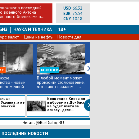
овожают в последний
USD
66.32
го военного Антона
EUR
75.54
еленного боевиками в...
CNY
10.18
БИЗ
НАУКА И ТЕХНИКА
18+
урс валют
Цены на нефть
Новости дня
ет
мнение
еское
В любой момент может
Официально:
нство - новый
произойти столкновение,
голосование Стоцкой не
современной
что станет началом Т...
засчитано, и ее участие в
суде...
ольши
Концепция Киева по
Владимир Марк
Украина, а не
выборам на Донбассе
рассказал о
польский
не будет взята за
галлюцинациях
основу - деле...
политиков Пол
Читать @RusDialogRU
ПОСЛЕДНИЕ НОВОСТИ