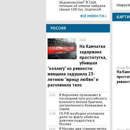
Ходорковским!" В США
Новост
петиция об отмене набрала
свыше 100 тыс. подписей
ВСЕ НОВОСТИ »
КАРТИ
РОССИЯ
13:30
На Камчатке
задержана
проститутка,
убившая
"коллегу" из ревности:
12 мая 2016
На Кам
женщина задушила 23-
простит
летнюю "жрицу любви" и
ревнос
расчленила тело
летнюю 
тело
В Воронеже провожают в
12:00
последний путь российского
военного Антона Ерыгина,
застреленного боевиками в
Сирии
СК РФ возбудил уголовное
11:48
дело по факту убийства
девочки-подростка в
Москве
В Москве две станции метро
11:10