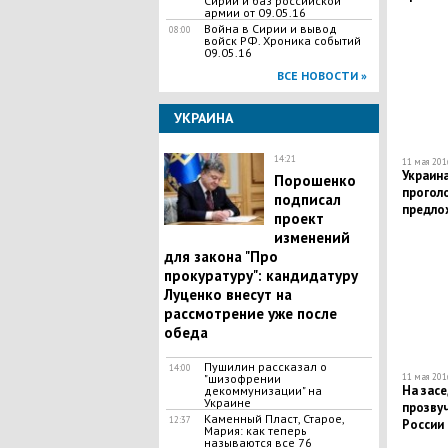
Сирии и баз российской
армии от 09.05.16
Война в Сирии и вывод
08:00
войск РФ. Хроника событий
09.05.16
ВСЕ НОВОСТИ »
УКРАИНА
14:21
11 мая 2016
Украин
Порошенко
прогол
подписал
предло
проект
изменений
для закона "Про
прокуратуру": кандидатуру
Луценко внесут на
рассмотрение уже после
обеда
Пушилин рассказал о
14:00
11 мая 2016
"шизофрении
На зас
декоммунизации" на
Украине
прозвуч
Каменный Пласт, Старое,
12:37
России
Мария: как теперь
называются все 76