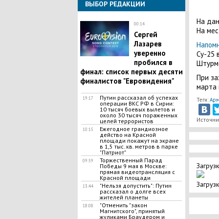
ВЫБОР РЕДАКЦИИ
На дан
00:14
На мес
Сергей
Лазарев
Напом
уверенно
Су-25 
пробился в
Штурмо
финал: список первых десяти
При за
финалистов "Евровидения"
марта 
Путин рассказал об успехах
19:17
Теги:
Арм
операции ВКС РФ в Сирии:
10 тысяч боевых вылетов и
около 30 тысяч пораженных
Источни
целей террористов
Ежегодное грандиозное
10:15
действо на Красной
площади покажут на экране
в 1,5 тыс. кв. метров в парке
"Патриот"
Торжественный Парад
09:59
Загрузк
Победы 9 мая в Москве:
прямая видеотрансляция с
Красной площади
Загрузк
"Нельзя допустить": Путин
13:44
рассказал о долге всех
жителей планеты
"Отменить "закон
18:08
Магнитского", принятый
жуликами Браудером и