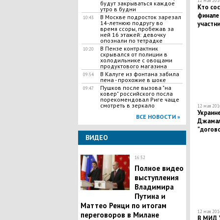
12 мая 2016
будут закрываться каждое
Кто со
утро в будни
финале 
В Москве подросток зарезал
10:43
14-летнюю подругу во
участн
время ссоры, пробежав за
ней 16 этажей: девочку
опознали по тетрадке
В Пензе контрактник
10:20
скрывался от полиции в
холодильнике с овощами
продуктового магазина
В Калуге из фонтана забила
09:54
пена - прохожие в шоке
Пушков после вызова "на
09:47
ковер" российского посла
порекомендовал Риге чаще
смотреть в зеркало
12 мая 2016
Украин
ВСЕ НОВОСТИ »
Джамал
"догово
ВИДЕО
Грузией
16:52
Полное видео
выступления
Владимира
Путина и
Маттео Ренци по итогам
12 мая 2016
переговоров в Милане
В МИД У