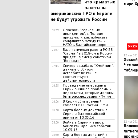
что крылатые
мире. Х
ракеты на
американских ПРО в Европе
не будут угрожать России
Опасаясь "серьезных
10:39
инцидентов", в Польше
придумали, как избежать
конфликтов между РФ и
НАТО в Балтийском море
экс
Баллистичекая ракета РС-28
23:37
"Сармат" в 2018-ом в России
12 мая 2016
придет на смену советской
Хоккей.
"Воеводе"
Чемпион
Спикер авиабазы "Хмеймим":
17:15
данные о сбитом
таблица
истребителе РФ не
соответствуют
действительности
Проведение операции в
16:28
Сирии выявило проблемы и
недостатки, которые должны
быть расследованы, - Путин
В Сирии сбит военный
16:06
самолет ВКС России - СМИ
Карта боевых действий в
08:30
Сирии и баз российской
армии от 10.05.16
12 мая 2016
Война в Сирии и вывод
08:00
Вопиющ
войск РФ. Хроника событий
10.05.16
летнег
Карта боевых действий в
08:30
проигн