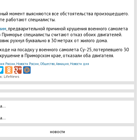
ный момент выясняются все обстоятельства произошедшего.
те работают специалисты.
ним
, предварительной причиной крушения военного самолета
в Приморье специалисты считают отказ обоих двигателей.
вик рухнул буквально в 30 метрах от жилого дома.
ходе на посадку у военного самолета Су-25, потерпевшего 30
крушение в Приморском крае, отказали оба двигателя.
ия России
,
Новости России
,
Общество
,
Авиация
,
Новости дня
к: LifeNews
а...
а...
новости