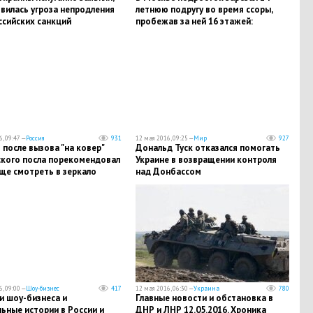
вилась угроза непродления
летнюю подругу во время ссоры,
ссийских санкций
пробежав за ней 16 этажей:
девочку опознали по тетрадке
, 09:47 —
Россия
931
12 мая 2016, 09:25 —
Мир
927
после вызова "на ковер"
Дональд Туск отказался помогать
ского посла порекомендовал
Украине в возвращении контроля
ще смотреть в зеркало
над Донбассом
, 09:00 —
Шоу-бизнес
417
12 мая 2016, 06:30 —
Украина
780
и шоу-бизнеса и
Главные новости и обстановка в
ьные истории в России и
ДНР и ЛНР 12.05.2016. Хроника