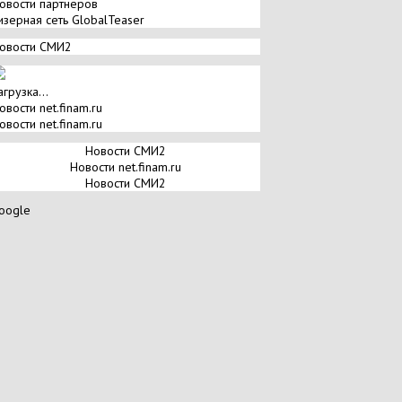
овости партнеров
изерная сеть GlobalTeaser
овости СМИ2
агрузка...
овости net.finam.ru
овости net.finam.ru
Новости СМИ2
Новости net.finam.ru
Новости СМИ2
oogle