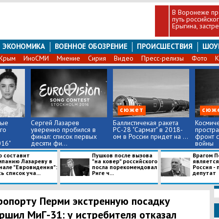
В Воронеже пр
путь российско
Ерыгина, застр
ЭКОНОМИКА
ВОЕННОЕ ОБОЗРЕНИЕ
ПРОИСШЕСТВИЯ
ШОУ
Крым
ИноСМИ
Мнение
Сирия
Видео
Пресс-релизы
Фото
К
сюжет
сюж
ные
Сергей Лазарев
Баллистичекая ракета
Космич
го
уверенно пробился в
РС-28 "Сармат" в 2018-
простра
финал: список первых
ом в России придет на ...
фронт 
016"
десяти фи...
войны
о составит
Пушков после вызова
Врагом П
мпанию Лазареву в
"на ковер" российского
является 
нале "Евровидения":
посла порекомендовал
Россия - 
ь список уча...
Риге ч...
депутат
ропорту Перми экстренную посадку
ршил МиГ-31: у истребителя отказал