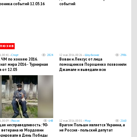
роника событий 12.05.16
событий
клюзив
, 00:41 —
Спорт
2824
12 мая 2016, 00:26 —
Шоу-бизнес
2986
 ЧМ по хоккею 2016.
Вован и Лексус от лица
ат мира 2016 - Турнирная
помощников Порошенко позвонили
 от 12.05
Джамале и выведали всю
информацию о ее песне
, 00:09 —
Россия
648
12 мая 2016, 00:01 —
Мир
2160
ая несправедливость: 90-
Врагом Польши является Украина, а
о ветерана из Мордовии
не Россия - польский депутат
орировали в День Победы