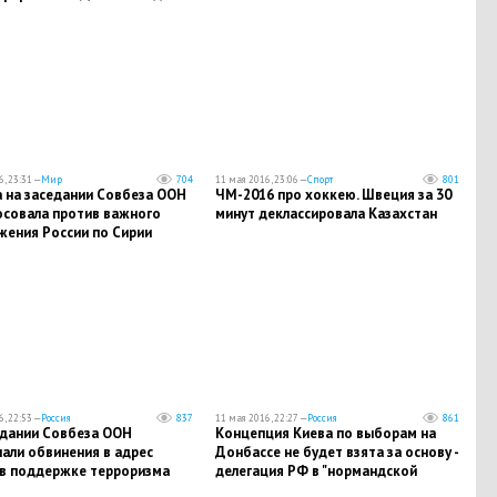
, 23:31 —
Мир
704
11 мая 2016, 23:06 —
Спорт
801
а на заседании Совбеза ООН
ЧМ-2016 про хоккею. Швеция за 30
осовала против важного
минут деклассировала Казахстан
жения России по Сирии
, 22:53 —
Россия
837
11 мая 2016, 22:27 —
Россия
861
едании Совбеза ООН
Концепция Киева по выборам на
али обвинения в адрес
Донбассе не будет взята за основу -
 в поддержке терроризма
делегация РФ в "нормандской
четверке"