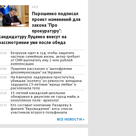
14:21
Порошенко подписал
проект изменений для
закона "Про
прокуратуру":
кандидатуру Луценко внесут на
рассмотрение уже после обеда
Безруков идет в суд, чтобы защитить
14:10
частную семейную жизнь: актер требует
от СМИ выплатить ему 2 млн рублей
компенсации
Пушилин рассказал о "шизофрении
14:00
декоммунизации" на Украине
На Камчатке задержана проститутка,
13:30
убившая "коллегу" из ревности: женщина
задушила 23-летнюю "жрицу любви" и
расчленила тело
15-летний канадский школьник
13:18
обнаружил в джунглях не город майя, а
конопляное поле - археолог
Кто составит компанию Лазареву в
13:15
финале "Евровидения": весь список
участников второго полуфинала
ВСЕ НОВОСТИ »