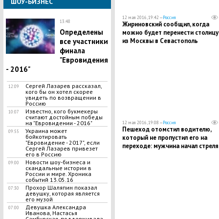
ШОУ-БИЗНЕС
12 мая 2016, 19:42 —
Россия
13:48
Жириновский сообщил, когда
Определены
можно будет перенести столицу
из Москвы в Севастополь
все участники
финала
"Евровидения
- 2016"
Сергей Лазарев рассказал,
12:09
кого бы он хотел скорее
увидеть по возвращении в
Россию
Известно, кого букмекеры
10:07
считают достойным победы
на "Евровидении - 2016"
12 мая 2016, 19:08 —
Россия
Пешеход отомстил водителю,
Украина может
09:55
бойкотировать
который не пропустил его на
"Евровидение - 2017", если
переходе: мужчина начал стреля
Сергей Лазарев привезет
по авто прямо на дороге
его в Россию
Новости шоу-бизнеса и
09:00
скандальные истории в
России и мире. Хроника
событий 13.05.16
Прохор Шаляпин показал
07:30
девушку, которая является
его музой
Девушка Александра
07:00
Иванова, Настасья
Самбурская, поддерживала