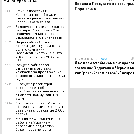
минэнерго США
Вована и Лексуса из-за розыгры
Порошенко
СМИ: Белоруссия и
20:13
Казахстан потребовали
отменить ряд норм в рамках
Евразийского союза
Белоруссия назвала долг за
15:35
газ перед "Газпромом" "чисто
техническим вопросом" и
отказалась его признавать
На российский рынок
11:00
возвращается украинская
соль: с компании
"Артемсоль" частично снято
ограничение на импорт в
12 мая 2016, 17:26 —
Россия
РФ
Я не врач, чтобы комментирова
Госдума собирается
17:02
заявление Эрдогана о Черном м
отправить в отставку
Улюкаева за предложение
как "российском озере" - Захаро
заморозить зарплаты на два
года
В Госдуме рассмотрят
16:41
законопроект об
освобождении пенсионеров
от оплаты коммунальных
услуг
"Панамские архивы" стали
15:14
общедоступными: в онлайн-
базе оказалось свыше 2 000
россиян
Миссия МВФ приступила к
14:15
работе на Украине –
программа поддержки
будет пересмотрена