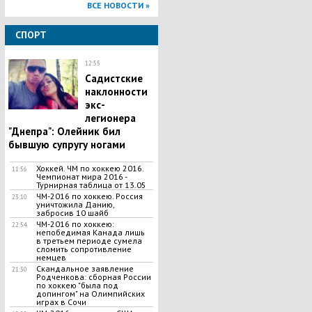
ВСЕ НОВОСТИ »
СПОРТ
12:55
Садистские
наклонности
экс-
легионера
"Днепра": Олейник бил
бывшую супругу ногами
Хоккей. ЧМ по хоккею 2016.
11:56
Чемпионат мира 2016 -
Турнирная таблица от 13.05
ЧМ-2016 по хоккею. Россия
23:10
уничтожила Данию,
забросив 10 шайб
ЧМ-2016 по хоккею:
22:54
непобедимая Канада лишь
в третьем периоде сумела
сломить сопротивление
немцев
Скандальное заявление
21:30
Родченкова: сборная России
по хоккею "была под
допингом" на Олимпийских
играх в Сочи