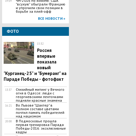
ЧМ-2016 по хоккею: США
19:09
"всухую" обыграли Францию
и упрочили свои позиции в
борьбе за плей-офф
ВСЕ НОВОСТИ »
ФОТО
15:32
Россия
впервые
показала
новый
"Курганец-25" и "Бумеранг" на
Параде Победы - фотофакт
Стихийный митинг у Вечного
13:37
огня в Одессе: люди с
георгиевскими ленточками
подняли красные знамена
Во Львове "Шахтер" в
16:21
полном составе цветами
почтил память победителей
над нацизмом
В Подмосковье прошла
20:08
первая тренировка Парада
Победы-2016: эксклюзивные
кадры