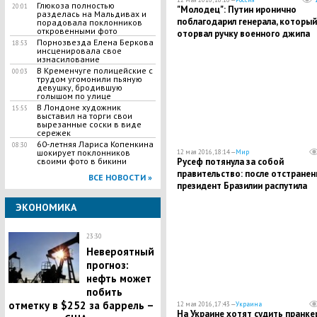
Глюкоза полностью
20:01
"Молодец": Путин иронично
разделась на Мальдивах и
поблагодарил генерала, который
порадовала поклонников
откровенными фото
оторвал ручку военного джипа
Порнозвезда Елена Беркова
18:53
инсценировала свое
изнасилование
В Кременчуге полицейские с
00:03
трудом угомонили пьяную
девушку, бродившую
голышом по улице
В Лондоне художник
15:55
выставил на торги свои
вырезанные соски в виде
сережек
60-летняя Лариса Копенкина
08:30
шокирует поклонников
12 мая 2016, 18:14 —
Мир
Русеф потянула за собой
своими фото в бикини
правительство: после отстранен
ВСЕ НОВОСТИ »
президент Бразилии распутила
кабмин
ЭКОНОМИКА
23:30
Невероятный
прогноз:
нефть может
побить
отметку в $252 за баррель –
12 мая 2016, 17:43 —
Украина
На Украине хотят судить пранке