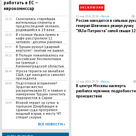
работать в ЕС –
эксклюзив
еврокомиссар
12 мая 2016, 20:50 —
Россия
Скончалась старейшая
10:53
Россия находится в сильных рука
жительница планеты и
генерал Шевченко рванул ручку
предпоследний человек,
родившийся в 19 веке
"УАЗа-Патриота" силой свыше 12
В столице Ирака прямо в
10:30
кафе расстреляли 12
человек - десятки раненых
В Турции рухнул ударный
09:39
вертолет - экипаж не выжил
В Польше пожаловались на
09:22
российские беспилотники
на границе с
Калининградской областью
Угроза теракта на авиабазе
08:49
США, где находится самолет
президента
12 мая 2016, 20:29 —
Россия
Подготовка вторжения?
00:00
В центре Москвы насмерть
Эрдоган жестко
раскритиковал ЕС и заявил о
разбился мужчина: подробности
намерении Турции зачистить
происшествия
террористов в Сирии
Второй теракт за сутки: в
23:09
турецком Диярбакыре в
здании суда прогремел
мощный взрыв, к месту ЧП
спешат скорые
ВСЕ НОВОСТИ »