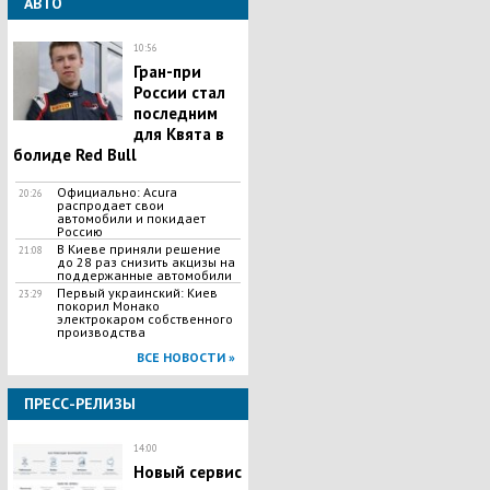
АВТО
10:56
Гран-при
России стал
последним
для Квята в
болиде Red Bull
Официально: Acura
20:26
распродает свои
автомобили и покидает
Россию
В Киеве приняли решение
21:08
до 28 раз снизить акцизы на
поддержанные автомобили
Первый украинский: Киев
23:29
покорил Монако
электрокаром собственного
производства
ВСЕ НОВОСТИ »
ПРЕСС-РЕЛИЗЫ
14:00
Новый сервис