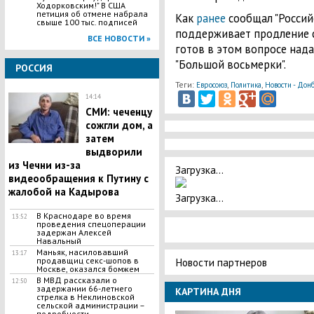
Ходорковским!" В США
петиция об отмене набрала
Как
ранее
сообщал "Российс
свыше 100 тыс. подписей
поддерживает продление с
ВСЕ НОВОСТИ »
готов в этом вопросе нада
"Большой восьмерки".
РОССИЯ
Теги:
,
,
Евросоюз
Политика
Новости - Донб
14:14
СМИ: чеченцу
сожгли дом, а
затем
выдворили
из Чечни из-за
Загрузка...
видеообращения к Путину с
жалобой на Кадырова
Загрузка...
В Краснодаре во время
13:52
проведения спецоперации
задержан Алексей
Навальный
Маньяк, насиловавший
13:17
Новости партнеров
продавщиц секс-шопов в
Москве, оказался бомжем
В МВД рассказали о
12:50
задержании 66-летнего
КАРТИНА ДНЯ
стрелка в Неклиновской
сельской администрации –
подробности