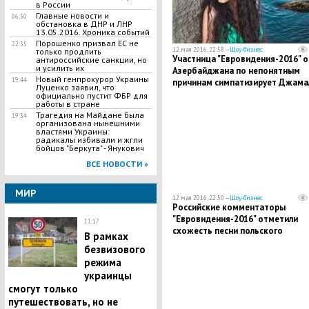
в России
Главные новости и
06:30
обстановка в ДНР и ЛНР
13.05.2016. Хроника событий
Порошенко призвал ЕС не
22:35
12 мая 2016, 22:58 —
Шоу-бизнес
только продлить
Участница "Евровидения-2016" о
антироссийские санкции, но
и усилить их
Азербайджана по непонятным
Новый генпрокурор Украины
19:44
причинам симпатизирует Джама
Луценко заявил, что
официально пустит ФБР для
работы в стране
Трагедия на Майдане была
19:34
организована нынешними
властями Украины:
радикалы избивали и жгли
бойцов "Беркута" - Янукович
ВСЕ НОВОСТИ »
МИР
12 мая 2016, 22:50 —
Шоу-бизнес
Российские комментаторы
"Евровидения-2016" отметили
11:17
схожесть песни польского
В рамках
участника с композицией группы
безвизового
"Любэ"
режима
украинцы
смогут только
путешествовать, но не