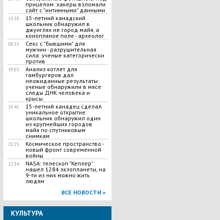
прицелом: хакеры взломали
сайт с "интимными" данными
15-летний канадский
13:18
школьник обнаружил в
джунглях не город майя, а
конопляное поле - археолог
Секс с "бывшими" для
08:55
мужчин - разрушительная
сила: ученые категорически
против
Анализ котлет для
19:03
гамбургеров дал
неожиданные результаты:
ученые обнаружили в мясе
следы ДНК человека и
крысы
15-летний канадец сделал
10:45
уникальное открытие:
школьник обнаружил один
из крупнейших городов
майя по спутниковым
снимкам
Космическое пространство -
23:25
новый фронт современной
войны
NASA: телескоп "Кеплер"
22:34
нашел 1284 экзопланеты, на
9-ти из них можно жить
людям
ВСЕ НОВОСТИ »
КУЛЬТУРА