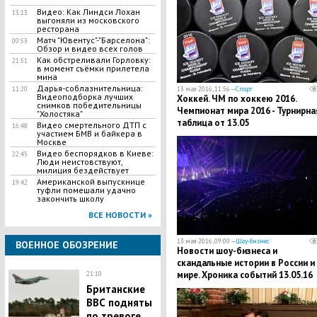
Видео: Как Линдси Лохан
13:13
выгоняли из московского
ресторана
Матч "Ювентус"-"Барселона":
00:53
Обзор и видео всех голов
Как обстреливали Горловку:
21:51
в момент съёмки прилетела
мина
Дарья-соблазнительница:
13 мая 2016, 11:56 —
Спорт
11:20
Видеоподборка лучших
Хоккей. ЧМ по хоккею 2016.
снимков победительницы
Чемпионат мира 2016 - Турнирна
"Холостяка"
таблица от 13.05
Видео смертельного ДТП с
16:48
участием БМВ и байкера в
Москве
Видео беспорядков в Киеве:
22:45
Люди неистовствуют,
милиция бездействует
Американской выпускнице
19:42
туфли помешали удачно
закончить школу
ВСЕ НОВОСТИ »
13 мая 2016, 09:00 —
Шоу-бизнес
ВОЕННОЕ ОБОЗРЕНИЕ
Новости шоу-бизнеса и
скандальные истории в России и
мире. Хроника событий 13.05.16
21:10
Британские
ВВС подняты
по тревоге