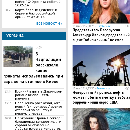
войск РФ. Хроника событий
10.05.16
Карта боевых действий в
08:30
Сирии и баз российской
армии от 09.05.16
ВСЕ НОВОСТИ »
13 мая 2016, 00:25 —
Шоу-бизнес
Представитель Белоруссии
Александр Иванов, представший
УКРАИНА
сцене "обнаженным", не смог
пробиться в финал "Евровидения
14:09
В
Нацполиции
рассказали,
какие
гранаты использовались при
взрыве на стоянке в Киеве
12 мая 2016, 23:30 —
Экономика
Громкий взрыв в Дарницком
Невероятный прогноз: нефть
13:54
районе Киева – есть
может побить отметку в $252 з
раненые
баррель – минэнерго США
Порошенко рассказал, кого
13:13
новый Генпрокурор Луценко
отправит за решетку в
первую очередь
На Украине "Правый сектор"
10:32
блокировал концерт-холл и
сорвал выступление
Лободы из-за ее концертов