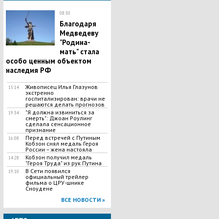
08:30
Благодаря
Медведеву
"Родина-
мать" стала
особо ценным объектом
наследия РФ
Живописец Илья Глазунов
15:14
экстренно
госпитализирован: врачи не
решаются делать прогнозов
"Я должна извиниться за
19:34
смерть": Джоан Роулинг
сделала сенсационное
признание
Перед встречей с Путиным
16:08
Кобзон снял медаль Героя
России – жена настояла
Кобзон получил медаль
14:28
"Героя Труда" из рук Путина
В Сети появился
19:10
официальный трейлер
фильма о ЦРУ-шнике
Сноудене
ВСЕ НОВОСТИ »