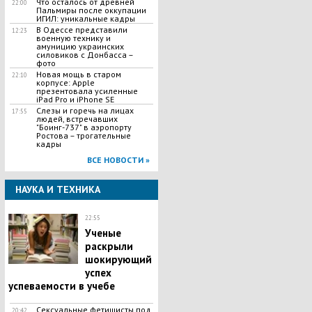
Что осталось от древней
22:00
Пальмиры после оккупации
ИГИЛ: уникальные кадры
В Одессе представили
12:23
военную технику и
амуницию украинских
силовиков с Донбасса –
фото
Новая мощь в старом
22:10
корпусе: Apple
презентовала усиленные
iPad Pro и iPhone SE
Слезы и горечь на лицах
17:55
людей, встречавших
"Боинг-737" в аэропорту
Ростова – трогательные
кадры
ВСЕ НОВОСТИ »
НАУКА И ТЕХНИКА
22:55
Ученые
раскрыли
шокирующий
успех
успеваемости в учебе
Сексуальные фетишисты под
20:42