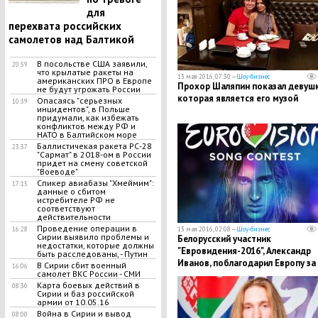
для
перехвата российских
самолетов над Балтикой
В посольстве США заявили,
20:59
что крылатые ракеты на
13 мая 2016, 07:30 —
Шоу-бизнес
американских ПРО в Европе
Прохор Шаляпин показал девушк
не будут угрожать России
которая является его музой
Опасаясь "серьезных
10:39
инцидентов", в Польше
придумали, как избежать
конфликтов между РФ и
НАТО в Балтийском море
Баллистичекая ракета РС-28
23:37
"Сармат" в 2018-ом в России
придет на смену советской
"Воеводе"
Спикер авиабазы "Хмеймим":
17:15
данные о сбитом
истребителе РФ не
соответствуют
действительности
Проведение операции в
13 мая 2016, 02:08 —
Шоу-бизнес
16:28
Сирии выявило проблемы и
Белорусский участник
недостатки, которые должны
"Евровидения-2016", Александр
быть расследованы, - Путин
Иванов, поблагодарил Европу за
В Сирии сбит военный
16:06
самолет ВКС России - СМИ
поддержку
Карта боевых действий в
08:30
Сирии и баз российской
армии от 10.05.16
Война в Сирии и вывод
08:00