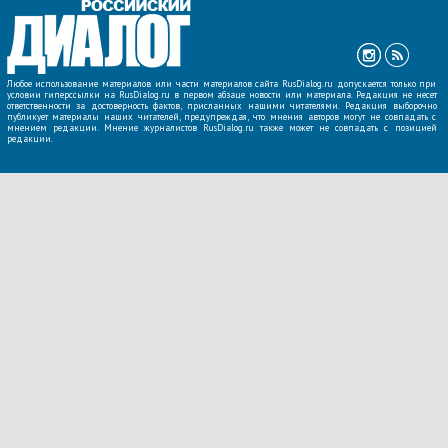
Любое использование материалов или части материалов сайта RusDialog.ru допускается только при
условии гиперссылки на RusDialog.ru в первом абзаце новости или материала. Редакция не несет
ответственности за достоверность фактов, присланных нашими читателями. Редакция выборочно
публикует материалы наших читателей, предупреждая, что мнения авторов могут не совпадать с
мнением редакции. Мнение журналистов RusDialog.ru также может не совпадать с позицией
редакции.