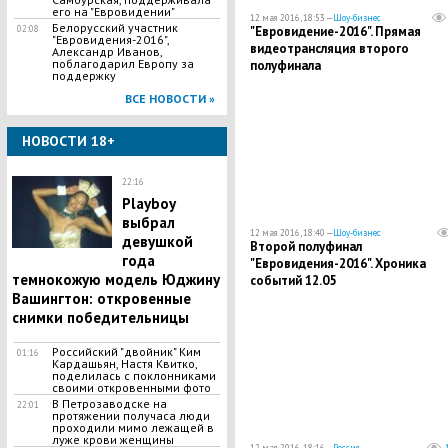
его на "Евровидении"
12 мая 2016, 18:53 —
Шоу-бизнес
Белорусский участник
"Евровидение-2016". Прямая
02:08
"Евровидения-2016",
видеотрансляция второго
Александр Иванов,
поблагодарил Европу за
полуфинала
поддержку
ВСЕ НОВОСТИ »
НОВОСТИ 18+
22:16
Playboy
выбрал
12 мая 2016, 18:40 —
Шоу-бизнес
девушкой
Второй полуфинал
года
"Евровидения-2016". Хроника
темнокожую модель Юджину
событий 12.05
Вашингтон: откровенные
снимки победительницы
Российский "двойник" Ким
01:16
Кардашьян, Настя Квитко,
поделилась с поклонниками
своими откровенными фото
В Петрозаводске на
22:01
протяжении получаса люди
проходили мимо лежащей в
луже крови женщины
12 мая 2016, 18:16 —
Россия