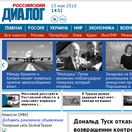
13 мая 2016
14:32
ГЛАВНАЯ
РОССИЯ
УКРАИНА
МИР
ЭКОНОМИКА
ВОЕН
Все новости
Москва
Петербург
Киев
Крым
ИноСМИ
Мнен
Между Крымом и
"Молодец": Путин
Захарова на 
Китаем может появиться
иронично поблагодарил
рассмешила г
прямое авиасообщение:
генерала, который
анекдотом пр
власт...
оторвал ...
Порошенко и .
Массовый расстрел в
В Турции рухнул
Ростовской области: в
ударный вертолет -
сельсовет ворвался
экипаж не выжил
мужчина с...
Новости СМИ2
Дональд Туск отказ
Добавить рекламное обьявление
Тизерная сеть GlobalTeaser
возвращении контр