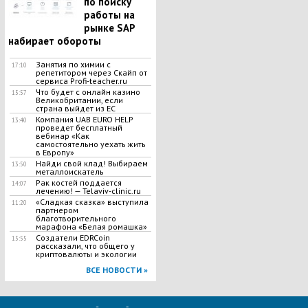
по поиску
работы на
рынке SAP
набирает обороты
Занятия по химии с
17:10
репетитором через Скайп от
сервиса Profi-teacher.ru
Что будет с онлайн казино
15:57
Великобритании, если
страна выйдет из ЕС
Компания UAB EURO HELP
13:40
проведет бесплатный
вебинар «Как
самостоятельно уехать жить
в Европу»
Найди свой клад! Выбираем
13:50
металлоискатель
Рак костей поддается
14:07
лечению! — Telaviv-clinic.ru
«Сладкая сказка» выступила
11:20
партнером
благотворительного
марафона «Белая ромашка»
Создатели EDRCoin
15:55
рассказали, что общего у
криптовалюты и экологии
ВСЕ НОВОСТИ »