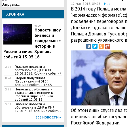
12 мая 2016, 09:25 —
Мир
Загрузка...
В 2014 году Польша могла 
ХРОНИКА
"нормандском формате", с
проведения переговоров п
09:00
Донбассе, однако тогдашн
Новости шоу-
Польши Дональд Туск добр
бизнеса и
разрешению украинского в
скандальные
истории в
России и мире. Хроника
событий 13.05.16
Главные новости и
06:30
обстановка в ДНР и ЛНР
13.05.2016. Хроника событий
Второй полуфинал
18:40
"Евровидения-2016".
Хроника событий 12.05
Новости шоу-бизнеса и
09:00
скандальные истории в
России и мире. Хроника
событий 12.05.16
Главные новости и
06:30
обстановка в ДНР и ЛНР
Об этом лишь спустя два 
12.05.2016. Хроника событий
оценивая ошибки государ
ВСЕ НОВОСТИ »
Российской Федерации.