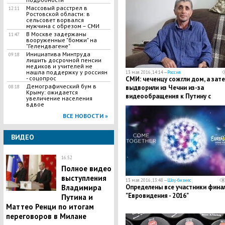
Массовый расстрел в
12:11
Ростовской области: в
сельсовет ворвался
мужчина с обрезом – СМИ
В Москве задержаны
11:47
вооруженные "бомжи" на
"Гелендвагене"
Инициатива Минтруда
09:18
лишить досрочной пенсии
медиков и учителей не
нашла поддержку у россиян
13 мая 2016, 14:14 —
Россия
- соцопрос
СМИ: чеченцу сожгли дом, а зат
Демографический бум в
выдворили из Чечни из-за
08:18
Крыму: ожидается
видеообращения к Путину с
увеличение населения
жалобой на Кадырова
вдвое
ВСЕ НОВОСТИ »
ВИДЕО
16:52
Полное видео
выступления
13 мая 2016, 13:48 —
Шоу-бизнес
Определены все участники фина
Владимира
"Евровидения - 2016"
Путина и
Маттео Ренци по итогам
переговоров в Милане