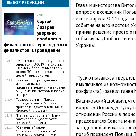
ВЫБОР РЕДАКЦИИ
Глава министерства Витол
вопрос о вхождении Польш
00:14
еще в апреля 2014 года, к
Сергей
события на юго-востоке Ук
Лазарев
принял решение просто от
уверенно
события на Донбассе и во
пробился в
финал: список первых десяти
Украины.
финалистов "Евровидения"
Путин рассказал об успехах
19:17
операции ВКС РФ в Сирии:
10 тысяч боевых вылетов и
около 30 тысяч пораженных
целей террористов
"Туск отказался, а твердил,
Ежегодное грандиозное
10:15
выключился из возможност
действо на Красной
площади покажут на экране
конфликта", - заявил глав
в 1,5 тыс. кв. метров в парке
"Патриот"
Торжественный Парад
Ващиковский добавил, что
09:59
Победы 9 мая в Москве:
вопрос у Дональду Туску 
прямая видеотрансляция с
Красной площади
отношении России в перио
"Нельзя допустить": Путин
13:44
рассказал о долге всех
председателя Совета минис
жителей планеты
загадочной авиакатастроф
"Отменить "закон
18:08
Магнитского", принятый
погиб президент Польши Л
жуликами Браудером и