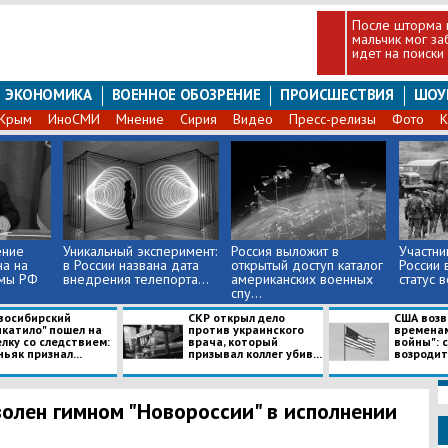
После шторма 
мальчик мог за
идет на поиски
ЭКОНОМИКА
ВОЕННОЕ ОБОЗРЕНИЕ
ПРОИСШЕСТВИЯ
ШОУ
Крым
ИноСМИ
Мнение
Сирия
Видео
Пресс-релизы
Фото
К
ение
Уникальный эксперимент:
Россия выложит в
Участни
а на
в России названа дата
открытый доступ каталог
России 
умы РФ
внедрения телепорта...
американских военных
статус 
спу...
восибирский
СКР открыл дело
США возв
икатило" пошел на
против украинского
временам
лку со следствием:
врача, который
войны": 
ьяк признал...
призывал коллег убив...
возродить
волен гимном "Новороссии" в исполнении