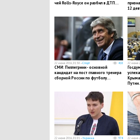
чей Rolls-Royce он разбил в ДТП…
призна
12 де
22 июня 2016, 01:50 —
Спорт
410
22 июня 2
СМИ: Пеллегрини - основной
Госдум
кандидат на пост главного тренера
успеха
сборной России по футболу…
Крыма 
Путин
22 июня 2016, 01:01 —
Украина
974
22 июня 2