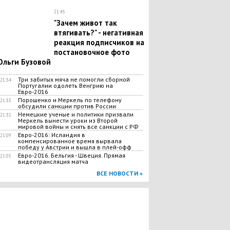
21:45
"Зачем живот так
втягивать?" - негативная
реакция подписчиков на
постановочное фото
Ольги Бузовой
Три забитых мяча не помогли сборной
21:34
Португалии одолеть Венгрию на
Евро-2016
Порошенко и Меркель по телефону
21:33
обсудили санкции против России
Немецкие ученые и политики призвали
21:31
Меркель вынести уроки из Второй
мировой войны и снять все санкции с РФ
Евро-2016: Исландия в
21:09
компенсированное время вырвала
победу у Австрии и вышла в плей-офф
Евро-2016. Бельгия - Швеция. Прямая
21:05
видеотрансляция матча
ВСЕ НОВОСТИ »