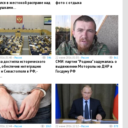
лся в жестокой расправе над
фото с отдыха
вушками…
016, 01:40 —
Россия
346
22 июня 2016, 01:03 —
Россия
861
а достигла исторического
СМИ: партия "Родина" задумалась о
, обеспечив интеграцию
выдвижении Моторолы из ДНР в
и Севастополя в РФ, -
Госдуму РФ
…
016, 12:44 —
Россия
1065
22 июня 2016, 12:12 —
Россия
878