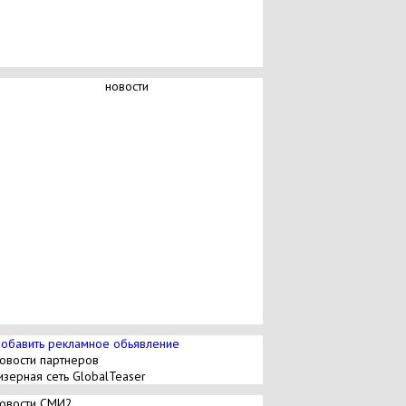
новости
обавить рекламное обьявление
овости партнеров
изерная сеть GlobalTeaser
овости СМИ2