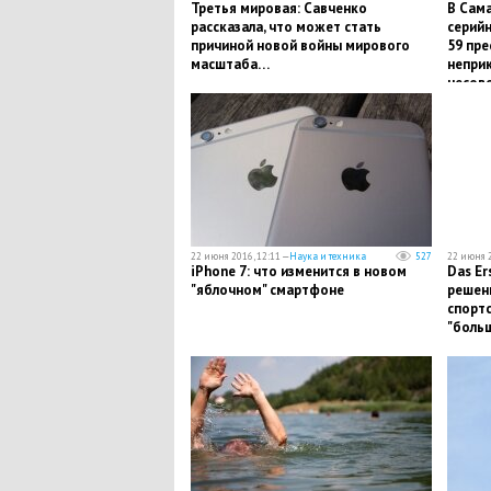
Третья мировая: Савченко
В Сам
рассказала, что может стать
серийн
причиной новой войны мирового
59 пре
масштаба…
непри
несов
22 июня 2016, 12:11 —
Наука и техника
527
22 июня 2
iPhone 7: что изменится в новом
Das Er
"яблочном" смартфоне
решен
спорт
"боль