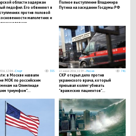
арской области задержан
Полное выступление Владимира
ый педофил. Его обвиняют в
Путина на заседании Госдумы РФ
ступлениях против половой
косновенности малолетних и
ершеннолетних…
016, 12:04 —
Спорт
355
22 июня 2016, 11:59 —
Россия
741
ste: в Москве назвали
СКР открыл дело против
ие МОК по российским
украинского врача, который
сменам на Олимпиаде
призывал коллег убивать
шим триумфом"…
"вражеских пациентов"…