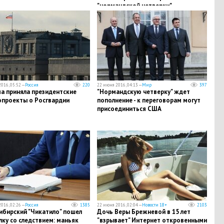
"нормандской четверки"…
016, 05:52 —
Россия
220
22 июня 2016, 04:13 —
Мир
397
а приняла президентские
"Нормандскую четверку" ждет
опроекты о Росгвардии
пополнение - к переговорам могут
присоединиться США
016, 02:26 —
Россия
1385
22 июня 2016, 02:04 —
Новости 18+
2103
ибирский "Чикатило" пошел
Дочь Веры Брежневой в 15 лет
лку со следствием: маньяк
"взрывает" Интернет откровенными