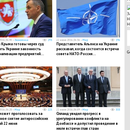
З
Н
Н
016, 06:45 —
Экономика
293
22 июня 2016, 06:36 —
Мир
196
 Крыма готовы через суд
Представитель Альянса на Украине
ть Украине законность
рассказал, когда состоится встреча
G
нализации предприятий…
совета НАТО-Россия…
016, 06:20 —
Мир
225
22 июня 2016, 06:09 —
Мир
333
может проголосовать за
Олланд увидел прогресс в
ное снятие антироссийских
урегулировании конфликта на
й 22 июня
Донбассе и допустил проведение в
июле встречи глав стран