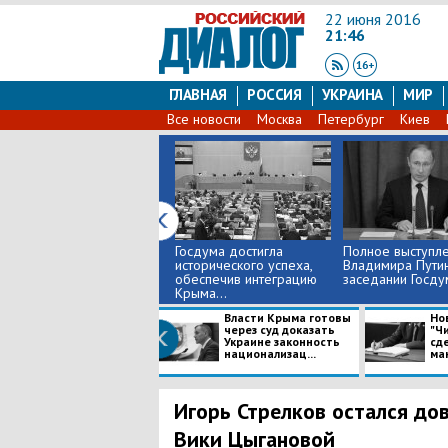
22 июня 2016
21:46
ГЛАВНАЯ
РОССИЯ
УКРАИНА
МИР
Все новости
Москва
Петербург
Киев
Госдума достигла
Полное выступл
исторического успеха,
Владимира Путин
обеспечив интеграцию
заседании Госд
Крыма...
Власти Крыма готовы
Но
через суд доказать
"Ч
Украине законность
сде
национализац...
ман
Игорь Стрелков остался до
Вики Цыгановой