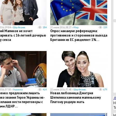
016, 09:04 —
Шоу-бизнес
184
22 июня 2016, 08:27 —
Мир
159
ий Маликов не хочет
Опрос накануне референдума:
аривать с 16-летней дочерью
противников и сторонников выхода
у секса
Британии из ЕС разделяет 1%…
016, 07:50 —
Украина
414
22 июня 2016, 07:48 —
Шоу-бизнес
679
енко предложили лишить
Новая любовница Дмитрия
ко звания Героя Украины из-
Шепелева заменила маленькому
Д
желания вести переговоры с
Платону родную мать
Н
ами ЛДНР…
Т
Н