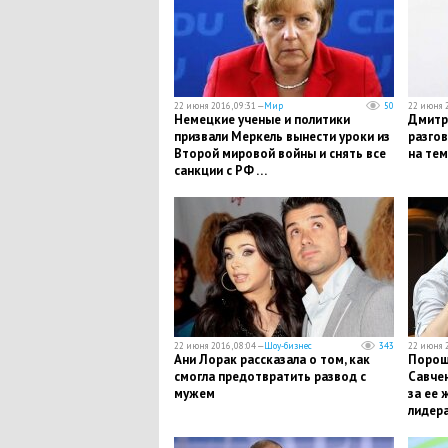
22 июня 2016, 09:31 —
Мир
50
22 июня 2
Немецкие ученые и политики
Дмитр
призвали Меркель вынести уроки из
разгов
Второй мировой войны и снять все
на тем
санкции с РФ …
22 июня 2016, 08:04 —
Шоу-бизнес
343
22 июня 2
Ани Лорак рассказала о том, как
Порош
смогла предотвратить развод с
Савчен
мужем
за ее 
лидер