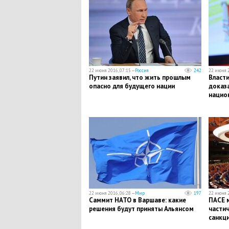
22 июня 2016, 07:15 —
Россия
242
22 июня 2
Путин заявил, что жить прошлым
Власти
опасно для будущего нации
доказа
нацио
22 июня 2016, 06:28 —
Мир
197
22 июня 2
Саммит НАТО в Варшаве: какие
ПАСЕ 
решения будут приняты Альянсом
частич
санкци