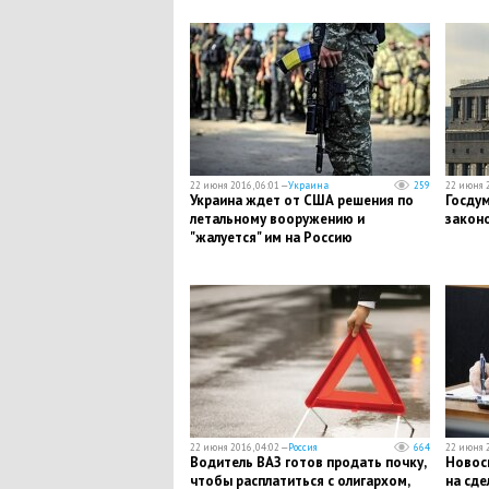
22 июня 2016, 06:01 —
Украина
259
22 июня 2
Украина ждет от США решения по
Госдум
летальному вооружению и
закон
"жалуется" им на Россию
22 июня 2016, 04:02 —
Россия
664
22 июня 2
Водитель ВАЗ готов продать почку,
Новос
чтобы расплатиться с олигархом,
на сде