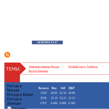
24/10/2014 13:17
Ответные санкции России
|
Особый статус Донбасса
|
ТЕМЫ:
Восток Украины
Погода в
Валюта
Buy
Sell
ЦБР
Москве
USD
40.95
42.10
40.96
Погода в Киеве
EUR
52.10
53.25
52.13
Погода в
Донецке
CNY
6.494
6.689
6.560