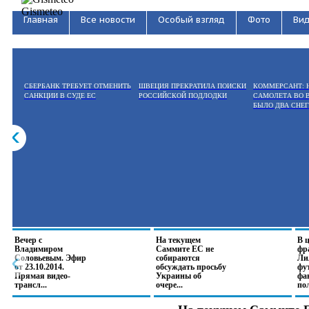
Gismeteo
Главная
Все новости
Особый взгляд
Фото
Ви
СБЕРБАНК ТРЕБУЕТ ОТМЕНИТЬ
ШВЕЦИЯ ПРЕКРАТИЛА ПОИСКИ
КОММЕРСАНТ: 
САНКЦИИ В СУДЕ ЕС
РОССИЙСКОЙ ПОДЛОДКИ
САМОЛЕТА ВО 
БЫЛО ДВА СНЕ
Вечер с
На текущем
В 
Владимиром
Саммите ЕС не
фр
Соловьевым. Эфир
собираются
Ли
от 23.10.2014.
обсуждать просьбу
фу
Прямая видео-
Украины об
фа
трансл...
очере...
по