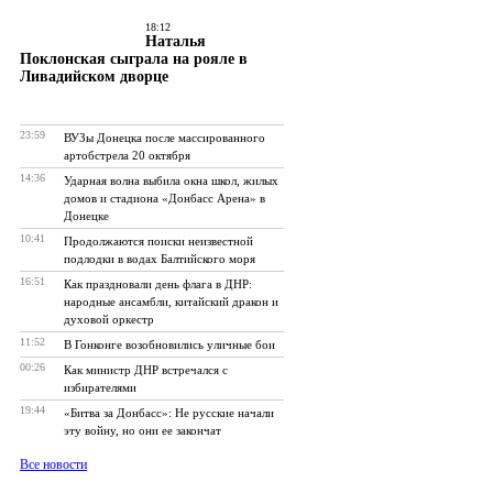
18:12
Наталья
Поклонская сыграла на рояле в
Ливадийском дворце
23:59
ВУЗы Донецка после массированного
артобстрела 20 октября
14:36
Ударная волна выбила окна школ, жилых
домов и стадиона «Донбасс Арена» в
Донецке
10:41
Продолжаются поиски неизвестной
подлодки в водах Балтийского моря
16:51
Как праздновали день флага в ДНР:
народные ансамбли, китайский дракон и
духовой оркестр
11:52
В Гонконге возобновились уличные бои
00:26
Как министр ДНР встречался с
избирателями
19:44
«Битва за Донбасс»: Не русские начали
эту войну, но они ее закончат
Все новости