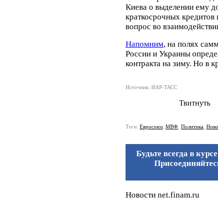
Киева о выделении ему д
краткосрочных кредитов и
вопрос во взаимодействи
Напомним
, на полях са
России и Украины опреде
контракта на зиму. Но в к
Источник: ИАР-ТАСС
Твитнуть
Теги:
Евросоюз
,
МВФ
,
Политика
,
Ново
Будьте всегда в курс
Присоединяйтесь
Новости net.finam.ru