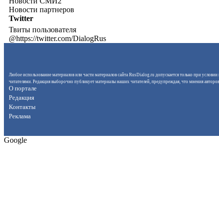
Новости СМИ2
Новости партнеров
Twitter
Твиты пользователя
@https://twitter.com/DialogRus
Любое использование материалов или части материалов сайта RusDialog.ru допускается только при условии 
читателями. Редакция выборочно публикует материалы наших читателей, предупреждая, что мнения авторов 
О портале
Редакция
Контакты
Реклама
Google