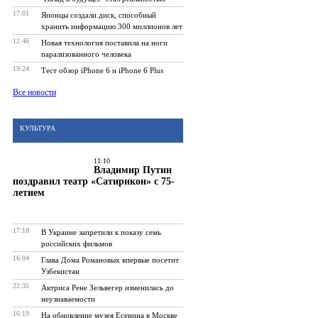
17:01
Японцы создали диск, способный
хранить информацию 300 миллионов лет
12:46
Новая технология поставила на ноги
парализованного человека
19:24
Тест обзор iPhone 6 и iPhone 6 Plus
Все новости
КУЛЬТУРА
11:10
Владимир Путин
поздравил театр «Сатирикон» с 75-
летием
17:18
В Украине запретили к показу семь
российских фильмов
16:04
Глава Дома Романовых впервые посетит
Узбекистан
22:35
Актриса Рене Зельвегер изменилась до
неузнаваемости
16:19
На обновление музея Есенина в Москве