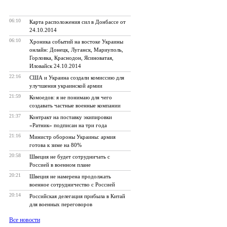
06:10
Карта расположения сил в Донбассе от
24.10.2014
06:10
Хроника событий на востоке Украины
онлайн: Донецк, Луганск, Мариуполь,
Горловка, Краснодон, Ясиноватая,
Иловайск 24.10.2014
22:16
​США и Украина создали комиссию для
улучшения украинской армии
21:59
​Комоедов: я не понимаю для чего
создавать частные военные компании
21:37
​Контракт на поставку экипировки
«Ратник» подписан на три года
21:16
​Министр обороны Украины: армия
готова к зиме на 80%
20:58
​Швеция не будет сотрудничать с
Россией в военном плане
20:21
Швеция не намерена продолжать
военное сотрудничество с Россией
20:14
​Российская делегация прибыла в Китай
для военных переговоров
Все новости