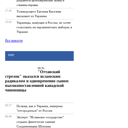
раздаются артиллерийские залпы и
слышны взрывы
17:45
Телеведущего Евгения Киселева
высылают из Украины
15:02
Украинцы, живущие в России, не хотят
голосовать на парламентских выборах в
Украине
Все новости
МИР
00:35
"Оттавский
стрелок" оказался исламским
радикалом и одновременно сыном
высокопоставленной канадской
чиновницы
00:17
Польша, как и Украина, намерена
"отгородиться" от России
00:09
Эксперт: "Исламское государство"
создано фактически самими
Соединенными Штатами