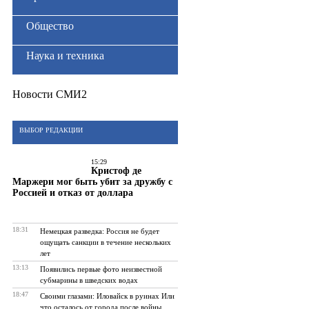
Общество
Наука и техника
Новости СМИ2
ВЫБОР РЕДАКЦИИ
15:29
Кристоф де
Маржери мог быть убит за дружбу с
Россией и отказ от доллара
18:31
Немецкая разведка: Россия не будет
ощущать санкции в течение нескольких
лет
13:13
Появились первые фото неизвестной
субмарины в шведских водах
18:47
Своими глазами: Иловайск в руинах Или
что осталось от города после войны