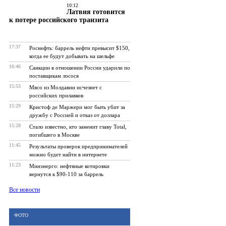
10:12
Латвия готовится
к потере российского транзита
17:37
Роснефть: баррель нефти превысит $150,
когда ее будут добывать на шельфе
16:46
Санкции в отношении России ударили по
поставщикам лосося
15:53
Мясо из Молдавии исчезнет с
российских прилавков
15:29
Кристоф де Маржери мог быть убит за
дружбу с Россией и отказ от доллара
15:28
Стало известно, кто заменит главу Total,
погибшего в Москве
11:45
Результаты проверок предпринимателей
можно будет найти в интернете
11:23
Минэнерго: нефтяные котировки
вернутся к $90-110 за баррель
Все новости
ФОТО