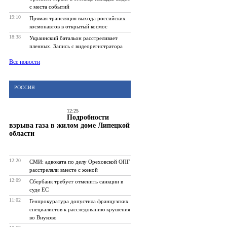
с места событий
19:10
Прямая трансляция выхода российских
космонавтов в открытый космос
18:38
Украинский батальон расстреливает
пленных. Запись с видеорегистратора
Все новости
РОССИЯ
12:25
Подробности
взрыва газа в жилом доме Липецкой
области
12:20
СМИ: адвоката по делу Ореховской ОПГ
расстреляли вместе с женой
12:09
Сбербанк требует отменить санкции в
суде ЕС
11:02
Генпрокуратура допустила французских
специалистов к расследованию крушения
во Внуково