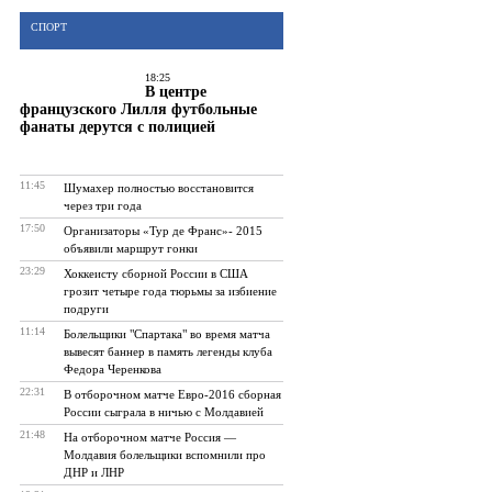
СПОРТ
18:25
В центре
французского Лилля футбольные
фанаты дерутся с полицией
11:45
Шумахер полностью восстановится
через три года
17:50
Организаторы «Тур де Франс»- 2015
объявили маршрут гонки
23:29
Хоккеисту сборной России в США
грозит четыре года тюрьмы за избиение
подруги
11:14
Болельщики "Спартака" во время матча
вывесят баннер в память легенды клуба
Федора Черенкова
22:31
В отборочном матче Евро-2016 сборная
России сыграла в ничью с Молдавией
21:48
На отборочном матче Россия —
Молдавия болельщики вспомнили про
ДНР и ЛНР