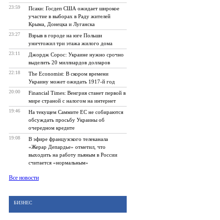
23:59
Псаки: Госдеп США ожидает широкое
участие в выборах в Раду жителей
Крыма, Донецка и Луганска
23:27
Взрыв в городе на юге Польши
уничтожил три этажа жилого дома
23:11
Джордж Сорос: Украине нужно срочно
выделить 20 миллиардов долларов
22:18
The Economist: В скором времени
Украину может ожидать 1917-й год
20:00
Financial Times: Венгрия станет первой в
мире страной с налогом на интернет
19:46
На текущем Саммите ЕС не собираются
обсуждать просьбу Украины об
очередном кредите
19:08
В эфире французского телеканала
«Жерар Депардье» отметил, что
выходить на работу пьяным в России
считается «нормальным»
Все новости
БИЗНЕС