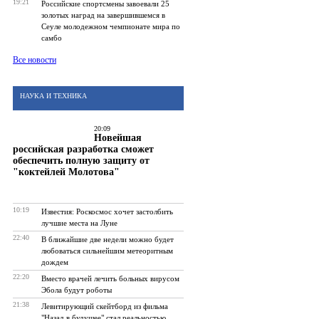
19:21
Российские спортсмены завоевали 25
золотых наград на завершившемся в
Сеуле молодежном чемпионате мира по
самбо
Все новости
НАУКА И ТЕХНИКА
20:09
Новейшая
российская разработка сможет
обеспечить полную защиту от
"коктейлей Молотова"
10:19
Известия: Роскосмос хочет застолбить
лучшие места на Луне
22:40
В ближайшие две недели можно будет
любоваться сильнейшим метеоритным
дождем
22:20
Вместо врачей лечить больных вирусом
Эбола будут роботы
21:38
Левитирующий скейтборд из фильма
"Назад в будущее" стал реальностью