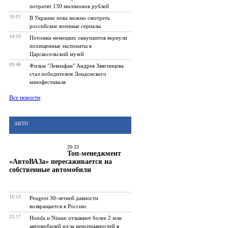
потратят 130 миллионов рублей
16:01
В Украине пока можно смотреть
российские военные сериалы
10:59
Потомки немецких оккупантов вернули
похищенные экспонаты в
Царскосельский музей
09:48
Фильм "Левиафан" Андрея Звягинцева
стал победителем Лондонского
кинофестиваля
Все новости
АВТО
20:33
Топ-менеджмент
«АвтоВАЗа» пересаживается на
собственные автомобили
16:13
Peugeot 30-летней давности
возвращается в Россию
23:17
Honda и Nissan отзывают более 2 млн
автомобилей из-за неисправностей в