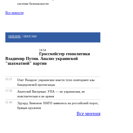
системе безопасности
Все новости
/
МНЕНИЕ
ИНОСМИ
14:54
Гроссмейстер геополитики
Владимир Путин. Анализ украинской
"шахматной" партии
15:21
Олег Назаров: украинские власти тупо повторяют азы
бандеровской пропаганды
17:32
Анатолий Васерман: УПА — не украинская, не
повстанческая и не армия
11:45
Эдуард Лимонов: НАТО заявилось на российский порог,
бряцая оружием
Все мнения