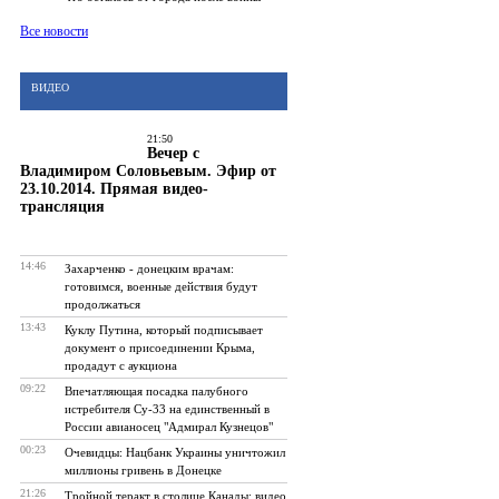
Все новости
ВИДЕО
21:50
Вечер с
Владимиром Соловьевым. Эфир от
23.10.2014. Прямая видео-
трансляция
14:46
Захарченко - донецким врачам:
готовимся, военные действия будут
продолжаться
13:43
Куклу Путина, который подписывает
документ о присоединении Крыма,
продадут с аукциона
09:22
Впечатляющая посадка палубного
истребителя Су-33 на единственный в
России авианосец "Адмирал Кузнецов"
00:23
Очевидцы: Нацбанк Украины уничтожил
миллионы гривень в Донецке
21:26
Тройной теракт в столице Канады: видео