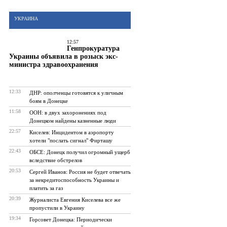
УКРАИНА
12:57
Генпрокуратура
Украины объявила в розыск экс-
министра здравоохранения
12:33
ДНР: ополченцы готовятся к уличным
боям в Донецке
11:58
ООН: в двух захоронениях под
Донецком найдены казненные люди
22:57
Киселев: Инцидентом в аэропорту
хотели "послать сигнал" Фирташу
22:43
ОБСЕ: Донецк получил огромный ущерб
вследствие обстрелов
20:53
Сергей Иванов: Россия не будет отвечать
за некредитоспособность Украины и
платить за газ
20:39
Журналиста Евгения Киселева все же
пропустили в Украину
19:34
Горсовет Донецка: Периодически