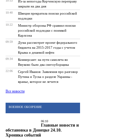
10:53
Из-за непогоды Керченскую переправу
закрыли на два дня
10:40
Швеция прекратила поиски российской
подлодки
10:22
Министр обороны РФ сравнил поиски
российской подлодки с поимкой
Карлсона
09:59
Дума рассмотрит проект федерального
бюджета на 2015-2017 годы с учетом
Крыма и дешевой нефти
09:34
Коммерсант: на пути самолета во
Внуково было два снегоуборщика
22:06
Сергей Иванов: Заявления про разговор
Путина и Туска о разделе Украины -
вранье, которое не лечится
Все новости
ВОЕННОЕ ОБОЗРЕНИЕ
06:10
Главные новости и
обстановка в Донецке 24.10.
Хроника событий