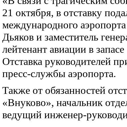
«В связи с трагическим со
новейшие с...
21 октября, в отставку под
​К концу 2015 года
завершится
испытание
международного аэропорта
новейшей версии
бронемашины «Т...
Дьяков и заместитель генер
Шойгу: учения
"Восток-2014"
показали наши
лейтенант авиации в запас
слабые и сильные
стороны
Отставка руководителей пр
Подробности
нападения на
пресс-службы аэропорта.
активистов НОДа
во время показа в
Москве филь...
Минобороны:
Также от обязанностей отс
Российский
истребитель не
нарушал
«Внуково», начальник отде
воздушное
пространство Э...
ведущий инженер-руководи
Инфляция в
России к концу
года может
превысить 8%