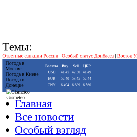
Темы:
Ответные санкции России
|
Особый статус Донбасса
|
Восток 
Погода в
Валюта
Buy
Sell
ЦБР
Москве
USD
41.45
42.30
41.49
Погода в Киеве
EUR
52.40
53.45
52.44
Погода в
Донецке
CNY
6.494
6.689
6.560
Gismeteo
Главная
Все новости
Особый взгляд