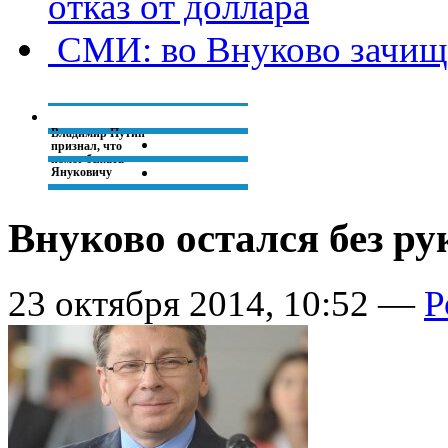
отказ от доллара
СМИ: во Внуково зачищ
Владимир Путин
признал, что
помог бежать
Януковичу
Внуково остался без р
Турция не будет
вводить санкции в
отношении России
23 октября 2014, 10:52 —
Р
Вслед за
Сбербанком в суд
ЕС может
обратиться и
Внешэкономбанк
Вечер с
Владимиром
Соловьевым. Эфир
от 23.10.2014.
Прямая видео-