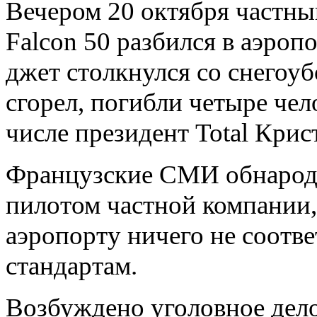
Вечером 20 октября частны
​В скором времени
Falcon 50 разбился в аэроп
Китай и Россия
подпишут
контракту на
джет столкнулся со снего
поставку новейш...
сгорел, погибли четыре чел
Игорь Стрелков:
Киев готовит
прорыв, который
может стать
числе президент Total Кри
крупнейшим по...
Вечер с
Владимиром
Французские СМИ обнаро
Соловьевым. Эфир
от 21.10.2014.
Прямая видео-
пилотом частной компании,
трансл...
аэропорту ничего не соотв
Снегоуборщик из
Внуково не
признал своей
вины
стандартам.
​Страны СНГ
проведут большие
Возбуждено уголовное дело
учения ПВО, с
участие более 100