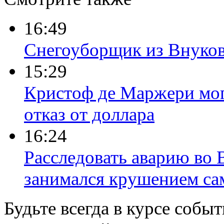
этой ночью
16:49
Снегоуборщик из Внуков
15:29
Кристоф де Маржери мог 
отказ от доллара
16:24
Расследовать аварию во 
занимался крушением са
Будьте всегда в курсе соб