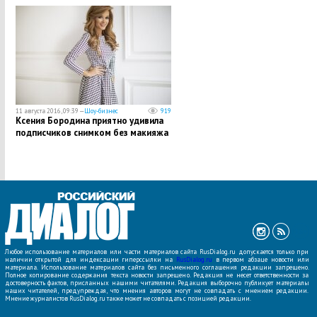
11 августа 2016, 09:39 —
Шоу-бизнес
919
Ксения Бородина приятно удивила
подписчиков снимком без макияжа
Любое использование материалов или части материалов сайта RusDialog.ru допускается только при
наличии открытой для индексации гиперссылки на
RusDialog.ru
в первом абзаце новости или
материала. Использование материалов сайта без письменного соглашения редакции запрещено.
Полное копирование содержания текста новости запрещено. Редакция не несет ответственности за
достоверность фактов, присланных нашими читателями. Редакция выборочно публикует материалы
наших читателей, предупреждая, что мнения авторов могут не совпадать с мнением редакции.
Мнение журналистов RusDialog.ru также может не совпадать с позицией редакции.