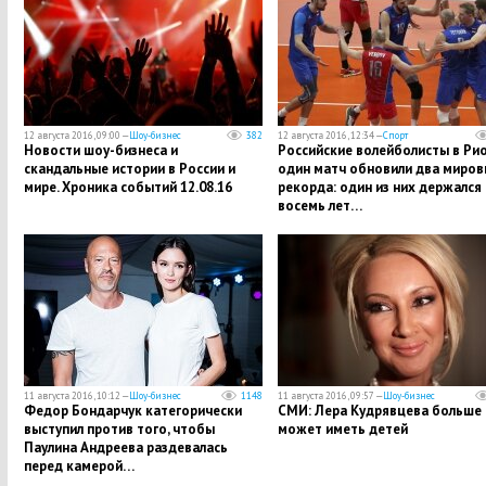
12 августа 2016, 09:00 —
Шоу-бизнес
382
12 августа 2016, 12:34 —
Спорт
Новости шоу-бизнеса и
Российские волейболисты в Рио
скандальные истории в России и
один матч обновили два миров
мире. Хроника событий 12.08.16
рекорда: один из них держался
восемь лет…
11 августа 2016, 10:12 —
Шоу-бизнес
1148
11 августа 2016, 09:57 —
Шоу-бизнес
Федор Бондарчук категорически
СМИ: Лера Кудрявцева больше 
выступил против того, чтобы
может иметь детей
Паулина Андреева раздевалась
перед камерой…