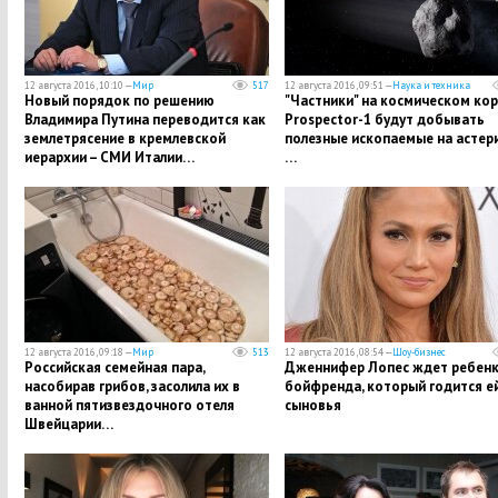
12 августа 2016, 10:10 —
Мир
517
12 августа 2016, 09:51 —
Наука и техника
Новый порядок по решению
"Частники" на космическом ко
Владимира Путина переводится как
Prospector-1 будут добывать
землетрясение в кремлевской
полезные ископаемые на астер
иерархии – СМИ Италии…
…
12 августа 2016, 09:18 —
Мир
513
12 августа 2016, 08:54 —
Шоу-бизнес
Российская семейная пара,
Дженнифер Лопес ждет ребенк
насобирав грибов, засолила их в
бойфренда, который годится ей
ванной пятизвездочного отеля
сыновья
Швейцарии…