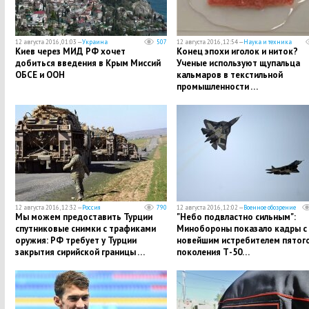
12 августа 2016, 01:03 —
Украина
507
12 августа 2016, 12:54 —
Наука и техника
Киев через МИД РФ хочет
Конец эпохи иголок и ниток?
добиться введения в Крым Миссий
Ученые используют щупальца
ОБСЕ и ООН
кальмаров в текстильной
промышленности …
12 августа 2016, 12:32 —
Россия
790
12 августа 2016, 12:02 —
Военное обозрение
Мы можем предоставить Турции
"Небо подвластно сильным":
спутниковые снимки с трафиками
Минобороны показало кадры с
оружия: РФ требует у Турции
новейшим истребителем пятог
закрытия сирийской границы …
поколения Т-50…