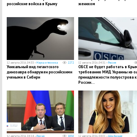
российские войска в Крыму
женихом
12 августа 2016, 04:33 —
Наука и техника
2272
12 августа 2016, 04:31 —
Россия
Уникальный вид гигантского
ОБСЕ не будет работать в Крым
динозавра обнаружен российскими
требованию МИД Украины из-з
учеными в Сибири
принадлежности полуострова к
России…
12 августа 2016, 04:14 —
Россия
1850
12 августа 2016, 04:01 —
Шоу-бизнес