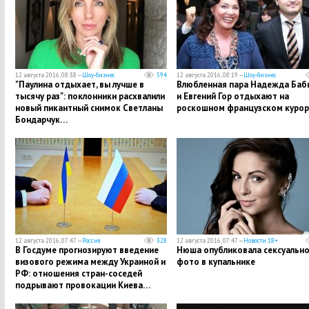
12 августа 2016, 08:38 —
Шоу-бизнес
594
12 августа 2016, 08:19 —
Шоу-бизнес
"Паулина отдыхает, вы лучше в
Влюбленная пара Надежда Баб
тысячу раз": поклонники расхвалили
и Евгений Гор отдыхают на
новый пикантный снимок Светланы
роскошном французском куро
Бондарчук…
12 августа 2016, 07:47 —
Россия
328
12 августа 2016, 07:47 —
Новости 18+
В Госдуме прогнозируют введение
Нюша опубликовала сексуальн
визового режима между Украиной и
фото в купальнике
РФ: отношения стран-соседей
подрывают провокации Киева…