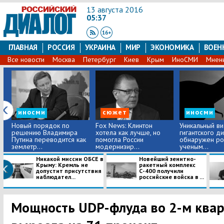
13 августа 2016
05:37
ГЛАВНАЯ
РОССИЯ
УКРАИНА
МИР
ЭКОНОМИКА
ВОЕН
Все новости
Москва
Петербург
Киев
Крым
ИноСМИ
Мнен
иносми
сюжет
иносми
Новый порядок по
Fox News: Клинтон
Уникальный в
решению Владимира
хотела как лучше, но
гигантского д
Путина переводится как
помогла России
обнаружен ро
землетр...
модернизир...
ученым...
Никакой миссии ОБСЕ в
Новейший зенитно-
Крыму: Кремль не
ракетный комплекс
допустит присутствия
С-400 получили
наблюдател...
российские войска в ...
Мощность UDP-флуда во 2-м квар