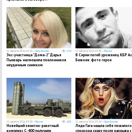
12 августа 2016, 05:56 —
Шоу-бизнес
654
12 августа 2016, 05:43 —
Россия
Экс-участница "Дома-2" Дарья
В Сирии погиб уроженец КБР А
Пынзарь насмешила поклонников
Бижоев: фото героя
неудачным снимком
12 августа 2016, 05:30 —
Россия
683
12 августа 2016, 05:10 —
Шоу-бизнес
Новейший зенитно-ракетный
Леди Гага нашла себе пожилого
комплекс С-400 получили
спонсора сразу после разрыва с