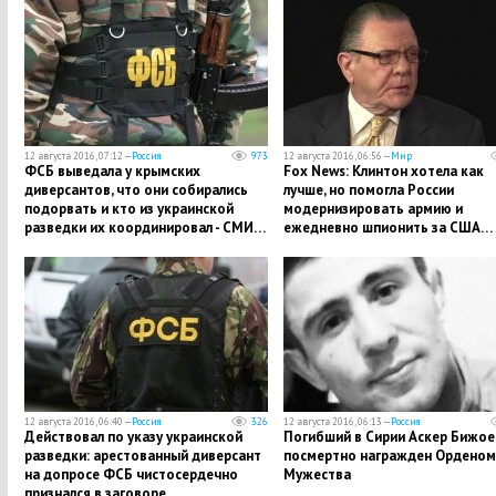
12 августа 2016, 07:12 —
Россия
973
12 августа 2016, 06:56 —
Мир
ФСБ выведала у крымских
Fox News: Клинтон хотела как
диверсантов, что они собирались
лучше, но помогла России
подорвать и кто из украинской
модернизировать армию и
разведки их координировал - СМИ…
ежедневно шпионить за США…
12 августа 2016, 06:40 —
Россия
326
12 августа 2016, 06:13 —
Россия
Действовал по указу украинской
Погибший в Сирии Аскер Бижое
разведки: арестованный диверсант
посмертно награжден Орденом
на допросе ФСБ чистосердечно
Мужества
признался в заговоре…