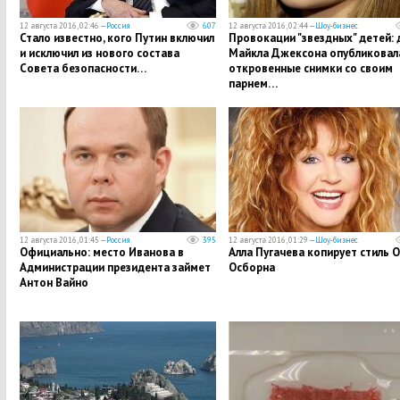
12 августа 2016, 02:46 —
Россия
607
12 августа 2016, 02:44 —
Шоу-бизнес
Стало известно, кого Путин включил
Провокации "звездных" детей: 
и исключил из нового состава
Майкла Джексона опубликовал
Совета безопасности…
откровенные снимки со своим
парнем…
12 августа 2016, 01:45 —
Россия
395
12 августа 2016, 01:29 —
Шоу-бизнес
Официально: место Иванова в
Алла Пугачева копирует стиль О
Администрации президента займет
Осборна
Антон Вайно