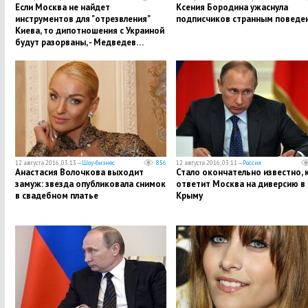
Если Москва не найдет
Ксения Бородина ужаснула
инструментов для "отрезвления"
подписчиков странным поведе
Киева, то дипотношения с Украиной
будут разорваны, - Медведев…
12 августа 2016, 03:13 —
Шоу-бизнес
856
12 августа 2016, 03:11 —
Россия
Анастасия Волочкова выходит
Стало окончательно известно, 
замуж: звезда опубликовала снимок
ответит Москва на диверсию в
в свадебном платье
Крыму