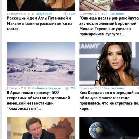
12 августа 2016, 11:46 —
Шоу-бизнес
1370
12 августа 2016, 11:21 —
Шоу-бизнес
Роскошный дом Аллы Пугачевой и
"Они еще десять раз разойдутся
Максима Галкина разваливается на
экс-возлюбленный Бородиной
глазах
Михаил Терехин не удивлен
примирением супругов…
12 августа 2016, 10:58 —
Военное обозрение
258
12 августа 2016, 10:36 —
Шоу-бизнес
В Архангельск привезут 500
Ким Кардашьян в очередной ра
секретных объектов подпольной
обманула фанатов: звезда
немецкой метеостанции
призналась, что не стриглась по
"Кладоискатель"…
каре…