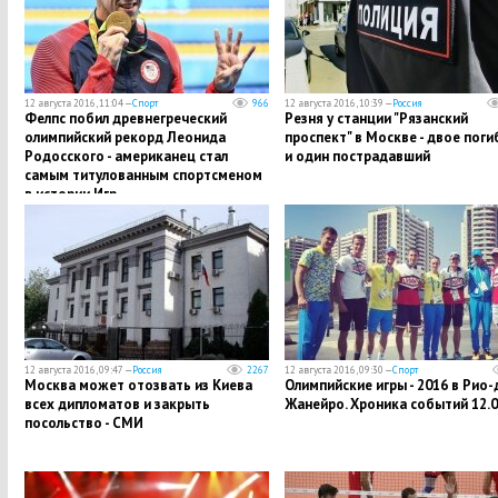
12 августа 2016, 11:04 —
Спорт
966
12 августа 2016, 10:39 —
Россия
Фелпс побил древнегреческий
Резня у станции "Рязанский
олимпийский рекорд Леонида
проспект" в Москве - двое пог
Родосского - американец стал
и один пострадавший
самым титулованным спортсменом
в истории Игр…
12 августа 2016, 09:47 —
Россия
2267
12 августа 2016, 09:30 —
Спорт
Москва может отозвать из Киева
Олимпийские игры - 2016 в Рио-
всех дипломатов и закрыть
Жанейро. Хроника событий 12.0
посольство - СМИ