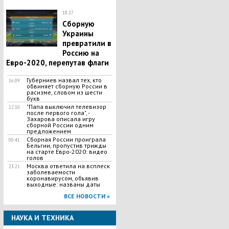
18:27
Сборную
Украины
превратили в
Россию на
Евро-2020, перепутав флаги
Губерниев назвал тех, кто
16:09
обвиняет сборную России в
расизме, словом из шести
букв
"​Папа выключил телевизор
12:10
после первого гола", -
Захарова описала игру
сборной России одним
предложением
Сборная России проиграла
00:41
Бельгии, пропустив трижды
на старте Евро-2020: видео
голов
Москва ответила на всплеск
23:21
заболеваемости
коронавирусом, объявив
выходные: названы даты
ВСЕ НОВОСТИ »
НАУКА И ТЕХНИКА