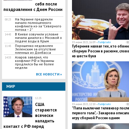
себя после
поздравления с Днем России
На Украине предрекли
08:23
начало полноценного
конфликта из-за "Северного
потока – 2"
В Киеве озвучили условие
14:43
начала диалога с Москвой о
подаче воды в Крым
13 июня 2021, 16:09 —
Лайфстайл
Порошенко недоволен
Губерниев назвал тех, кто обвин
11:43
Зеленским за отсутствие
сборную России в расизме, слов
пленных из Донбасса
из шести букв
Азаров заверил, что
14:33
конфликт РФ и Украины
продлился бы не более
недели
ВСЕ НОВОСТИ »
МИР
12:23
США
13 июня 2021, 12:10 —
Лайфстайл
"​Папа выключил телевизор посл
стараются
первого гола", - Захарова описал
всячески
игру сборной России одним
наладить
предложением
контакт с РФ перед