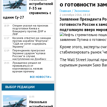
о готовности за
истребителей
F-35 не
/
Главная
Экономика
справились с
2 сентября 2016, 18:18
одним Су-27
Заявление Президента Ро
готовности России к зам
Стешин указал на признак
18:39
подготовки Киева к
подтолкнуло вверх миров
блицкригу против ДНР и
ЛНР
​Косачев ответил на санкции
12:27
против корабля "Фортуна":
"США не хотят содержать
Кроме этого, эксперты счи
Украину"
Перенджиев пригрозил
12:19
стабилизировать рынок "че
Украине ударом "кулака
России" в случае
наступления на Донбасс
The Wall Street Journal пр
Лукашенко решил не
23:55
сырьевым рынкам Saxo Ban
прививаться от
коронавируса, назвав
врачам причину
ВСЕ НОВОСТИ »
ВЫБОР РЕДАКЦИИ
11:55
Несколько
истребителей