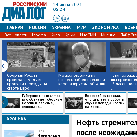
14 июня 2021
05:24
18+
ГЛАВНАЯ
РОССИЯ
УКРАИНА
МИР
ЭКОНОМИКА
ВОЕН
Все новости
Москва
Киев
Крым
ИноСМИ
Мнение
ЛайфСта
Сборная России
Москва ответила на
Путин рассказа
проиграла Бельгии,
всплеск заболеваемости
ним произошл
пропустив трижды на
коронавирусом, объявив
12 часов посл
старте Евро...
...
...
Губерниев назвал тех,
Боярский рассказал,
кто обвиняет сборную
что сделает с собой в
России в расизме,
случае победы России
словом из...
на Евро...
ХРОНИКА
Нефть стремител
после неожиданн
11:55
Несколько