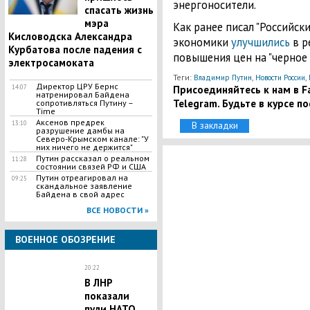
энергоносители.
спасать жизнь
мэра
Как ранее писал "Российск
Кисловодска Александра
экономики
улучшились
в р
Курбатова после падения с
повышения цен на "черное 
электросамоката
Теги:
,
,
Владимир Путин
Новости России
Директор ЦРУ Бернс
Присоединяйтесь к нам в Fa
14:07
натренировал Байдена
Telegram. Будьте в курсе п
сопротивляться Путину –
Time
Аксенов предрек
13:10
В закладки
разрушение дамбы на
Северо-Крымском канале: "У
них ничего не держится"
Путин рассказал о реальном
11:28
состоянии связей РФ и США
Путин отреагировал на
09:25
скандальное заявление
Байдена в свой адрес
ВСЕ НОВОСТИ »
ВОЕННОЕ ОБОЗРЕНИЕ
20:22
В ЛНР
показали
пули НАТО,