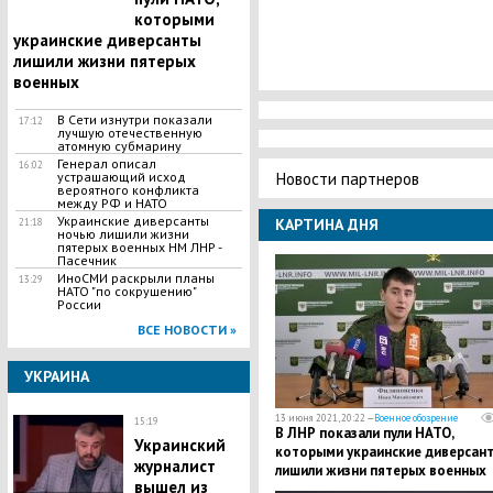
которыми
украинские диверсанты
лишили жизни пятерых
военных
В Сети изнутри показали
17:12
лучшую отечественную
атомную субмарину
Генерал описал
16:02
Новости партнеров
устрашающий исход
вероятного конфликта
между РФ и НАТО
Украинские диверсанты
КАРТИНА ДНЯ
21:18
ночью лишили жизни
пятерых военных НМ ЛНР -
Пасечник
ИноСМИ раскрыли планы
13:29
НАТО "по сокрушению"
России
ВСЕ НОВОСТИ »
УКРАИНА
13 июня 2021, 20:22 —
Военное обозрение
15:19
В ЛНР показали пули НАТО,
Украинский
которыми украинские диверсан
журналист
лишили жизни пятерых военных
вышел из