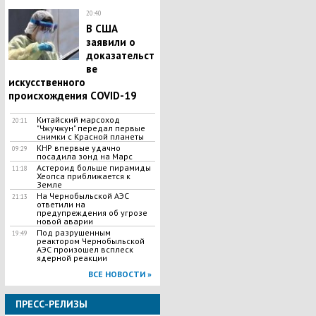
20:40
В США
заявили о
доказательст
ве
искусственного
происхождения COVID-19
Китайский марсоход
20:11
"Чжучжун" передал первые
снимки с Красной планеты
КНР впервые удачно
09:29
посадила зонд на Марс
Астероид больше пирамиды
11:18
Хеопса приближается к
Земле
На Чернобыльской АЭС
21:13
ответили на
предупреждения об угрозе
новой аварии
Под разрушенным
19:49
реактором Чернобыльской
АЭС произошел всплеск
ядерной реакции
ВСЕ НОВОСТИ »
ПРЕСС-РЕЛИЗЫ