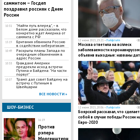
саммитом – Госдеп
поздравил россиян с Днем
России
"Найти путь вперед", – в
10:31
Белом доме рассказали, что
конкретно ждет Америка от
саммита с РФ
12 июня 2021, 23:21 —
Лайфстайл
Британия обвинила Россию
15:19
Москва ответила на всплеск
в содействии кибератакам
заболеваемости коронавирусом
Раскрыты планы Запада по
10:49
очередным обвинениям в
объявив выходные: названы да
адрес России
Граждане Америки
10:33
предрекли исход встречи
Путина и Байдена: "На части
порвут"
Трамп дал совет Байдену на
10:07
встречу с Путиным в
Швейцарии
ВСЕ НОВОСТИ »
ШОУ-БИЗНЕС
12 июня 2021, 20:06 —
Лайфстайл
Боярский рассказал, что сделает
собой в случае победы России н
16:19
Евро-2020
Против
рэпера
Моргенштерн