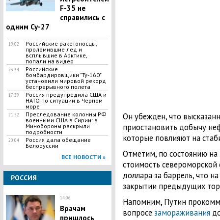
F-35 не
справились с
одним Су-27
Российские ракетоносцы,
19:02
проломившие лед и
всплывшие в Арктике,
попали на видео
Российские
23:34
бомбардировщики "Ту-160"
установили мировой рекорд
беспрерывного полета
Россия предупредила США и
17:39
НАТО по ситуации в Черном
море
Преследование колонны РФ
Он убежден, что высказан
21:52
военными США в Сирии: в
приостановить добычу неф
Минобороны раскрыли
подробности
которые повлияют на ста
Россия дала обещание
20:04
Белоруссии
Отметим, по состоянию на 
ВСЕ НОВОСТИ »
стоимость североморской с
доллара за баррель, что н
РОССИЯ
закрытии предыдущих тор
14:06
Напомним, Путин прокомм
Врачам
вопросе
замораживания
до
пришлось