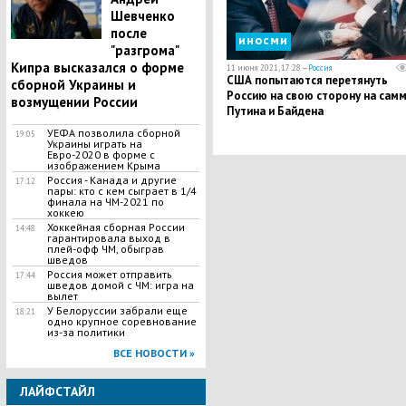
Шевченко
после
иносми
"разгрома"
Кипра высказался о форме
11 июня 2021, 17:28 —
Россия
США попытаются перетянуть
сборной Украины и
Россию на свою сторону на сам
возмущении России
Путина и Байдена
УЕФА позволила сборной
19:05
Украины играть на
Евро-2020 в форме с
изображением Крыма
Россия - Канада и другие
17:12
пары: кто с кем сыграет в 1/4
финала на ЧМ-2021 по
хоккею
Хоккейная сборная России
14:48
гарантировала выход в
плей-офф ЧМ, обыграв
шведов
Россия может отправить
17:44
шведов домой с ЧМ: игра на
вылет
У Белоруссии забрали еще
18:21
одно крупное соревнование
из-за политики
ВСЕ НОВОСТИ »
ЛАЙФСТАЙЛ