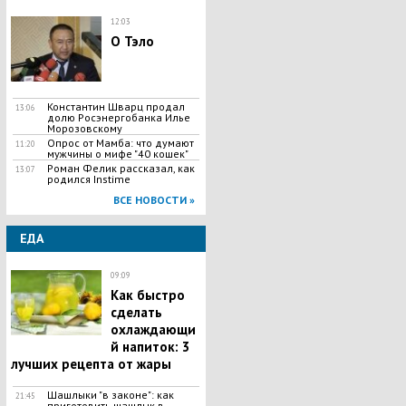
12:03
О Тэло
Константин Шварц продал
13:06
долю Росэнергобанка Илье
Морозовскому
Опрос от Мамба: что думают
11:20
мужчины о мифе "40 кошек"
Роман Фелик рассказал, как
13:07
родился Instime
ВСЕ НОВОСТИ »
ЕДА
09:09
Как быстро
сделать
охлаждающи
й напиток: 3
лучших рецепта от жары
Шашлыки "в законе": как
21:45
приготовить шашлык в