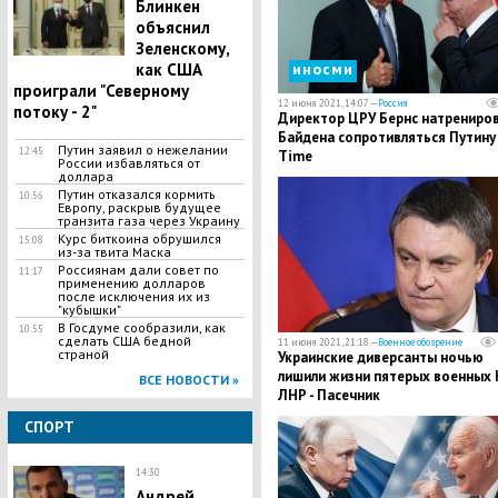
Блинкен
объяснил
Зеленскому,
как США
иносми
проиграли "Северному
12 июня 2021, 14:07 —
Россия
потоку - 2"
Директор ЦРУ Бернс натрениро
Байдена сопротивляться Путину 
Путин заявил о нежелании
12:45
Time
России избавляться от
доллара
Путин отказался кормить
10:56
Европу, раскрыв будущее
транзита газа через Украину
Курс биткоина обрушился
15:08
из-за твита Маска
Россиянам дали совет по
11:17
применению долларов
после исключения их из
"кубышки"
В Госдуме сообразили, как
10:55
сделать США бедной
11 июня 2021, 21:18 —
Военное обозрение
страной
Украинские диверсанты ночью
лишили жизни пятерых военных
ВСЕ НОВОСТИ »
ЛНР - Пасечник
СПОРТ
14:30
Андрей