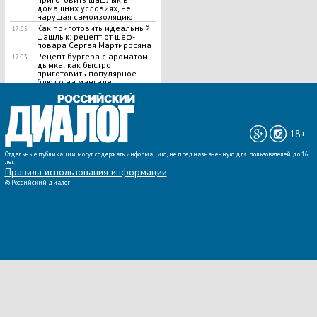
домашних условиях, не
нарушая самоизоляцию
Как приготовить идеальный
17:05
шашлык​: рецепт от шеф-
повара Сергея Мартиросяна
Рецепт бургера с ароматом
17:03
дымка: как быстро
приготовить популярное
блюдо на мангале
ВСЕ НОВОСТИ »
18+
Отдельные публикации могут содержать информацию, не предназначенную для пользователей до 16
лет.
Правила использования информации
©
Российский диалог