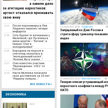
а завели дело
за агитацию наркотиков:
артист отказался признавать
свою вину
После коронавируса Лев
21:15
12 июня 2021, 18:30 —
Лайфстайл
Лещенко перенес четыре
Запущенный ко Дню России в
инфаркта
стратосферу триколор показали
Сеть бурлит от вечеринки у
17:30
Ивлеевой, где Пугачева в
видео
мини-шортах – "богиня", а
Галкин "спит в
холодильнике"
Бородина на морозе в
11:39
снегопад окунулась в
"молодильный котел":
"Ксения, Вы в сказке…"
Стал известен участник
22:51
"Евровидения - 2021" от
России
Настя Ивлеева показала
21:10
свои достижения за 10 лет:
"Машину помыла…"
12 июня 2021, 16:02 —
Военное обозрение
Генерал описал устрашающий ис
ВСЕ НОВОСТИ »
вероятного конфликта между Р
НАТО
ЭКОНОМИКА
18:13