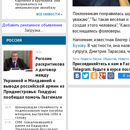
Карпенко и Крутилина: они
прорывались на
американскую авиабазу
Поклонникам понравилась шут
ВСЕ НОВОСТИ »
уважаю", "Ты такая веселая и 
создал этого человека", "Как
Добавить рекламное обьявление
Загрузка...
восхищались фолловеры.
Напомним, известная блогер
РОССИЯ
Бузову
. В частности, она наз
супруга, Дмитрия Тарасова, 
18:32
Рогозин
Теги:
Новости России
,
Общество
,
Новости
Присоединяйтесь к нам в Face
раскритикова
Telegram. Будьте в курсе пос
л договор
между
В з
Украиной и Молдавией о
выводе российской армии из
Приднестровья: Гондурас
пообещал помочь Гватемале
Шокирующая случайность: в
18:29
подмосковном тире погибла
женщина, выстрелив себе в
голову
СМИ: пожаловавшийся
17:47
ранее на Кадырова
Джалалдинов бесследно