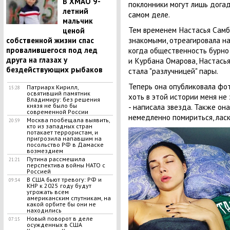
В ХМАО 9-
поклонники могут лишь догад
летний
самом деле.
мальчик
Тем временем Настасья Самб
ценой
знакомыми, отреагировала на
собственной жизни спас
когда общественность бурно
провалившегося под лед
друга на глазах у
и Курбана Омарова, Настасья
бездействующих рыбаков
стала "разлучницей" пары.
Теперь она опубликовала фот
Патриарх Кирилл,
15:28
освятивший памятник
хоть в этой истории меня не 
Владимиру: без решения
- написала звезда. Также он
князя не было бы
современной России
немедленно помириться, ласк
Москва пообещала выявить,
20:59
кто из западных стран
потакает террористам, и
пригрозила напавшим на
посольство РФ в Дамаске
возмездием
Путина рассмешила
21:21
перспектива войны НАТО с
Россией
В США бьют тревогу: РФ и
09:34
КНР к 2025 году будут
угрожать всем
американским спутникам, на
какой орбите бы они не
находились
Новый поворот в деле
07:15
осужденных в США