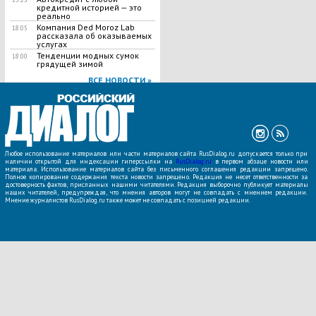
кредитной историей — это
реально
Компания Ded Moroz Lab
18:05
рассказала об оказываемых
услугах
Тенденции модных сумок
18:00
грядущей зимой
ВСЕ НОВОСТИ »
Любое использование материалов или части материалов сайта RusDialog.ru допускается только при
наличии открытой для индексации гиперссылки на
RusDialog.ru
в первом абзаце новости или
материала. Использование материалов сайта без письменного соглашения редакции запрещено.
Полное копирование содержания текста новости запрещено. Редакция не несет ответственности за
достоверность фактов, присланных нашими читателями. Редакция выборочно публикует материалы
наших читателей, предупреждая, что мнения авторов могут не совпадать с мнением редакции.
Мнение журналистов RusDialog.ru также может не совпадать с позицией редакции.