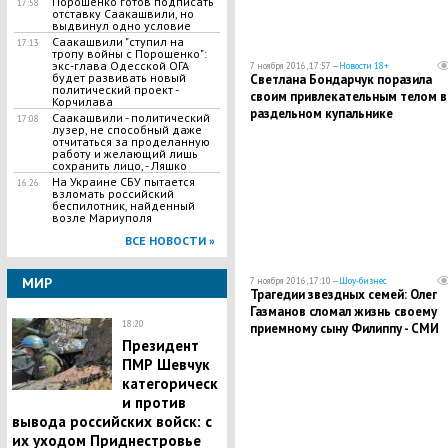
Порошенко готов подписать
17:58
отставку Саакашвили, но
выдвинул одно условие
Саакашвили "ступил на
17:13
тропу войны с Порошенко":
экс-глава Одесской ОГА
7 ноября 2016, 17:57 —
Новости 18+
будет развивать новый
Светлана Бондарчук поразила
политический проект -
своим привлекательным телом в
Корчилава
раздельном купальнике
Саакашвили - политический
17:08
лузер, не способный даже
отчитаться за проделанную
работу и желающий лишь
сохранить лицо, - Ляшко
На Украине СБУ пытается
16:26
взломать российский
беспилотник, найденный
возле Мариуполя
ВСЕ НОВОСТИ »
МИР
7 ноября 2016, 17:10 —
Шоу-бизнес
Трагедии звездных семей: Олег
Газманов сломал жизнь своему
18:20
приемному сыну Филиппу - СМИ
Президент
ПМР Шевчук
категорическ
и против
вывода российских войск: с
их уходом Приднестровье