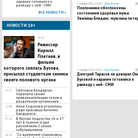
заранее готовился к
7 ноября 2016, 14:03 —
Шоу-бизнес
разводу с ней - СМИ
Поклонники обеспокоены
ВСЕ НОВОСТИ »
состоянием здоровья мужа
Эвелины Бледанс: мужчина поте
30 килограммов и продолжает
НОВОСТИ 18+
худеть
18:23
Режиссер
Кирилл
Плетнев, в
фильме
которого снялась Бузова,
7 ноября 2016, 13:03 —
Шоу-бизнес
присылал студенткам снимки
Дмитрий Тарасов не доверял Ол
Бузовой и заранее готовился к
своего полового органа
разводу с ней - СМИ
Светлана Бондарчук
17:57
поразила своим
привлекательным телом в
раздельном купальнике
Анна Седокова оголилась
12:48
ради красавца Антонио
Бандераса
В Якутии подростки 16 и 17
07:20
лет в пьяном угаре
расчленили 2 своих
собутыльников
"Со временем становлюсь
16:18