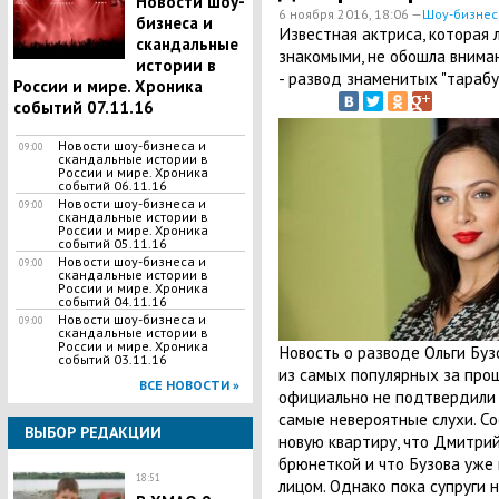
Новости шоу-
6 ноября 2016, 18:06 —
Шоу-бизнес
бизнеса и
Известная актриса, которая
скандальные
знакомыми, не обошла внима
истории в
- развод знаменитых "тарабуз
России и мире. Хроника
событий 07.11.16
Новости шоу-бизнеса и
09:00
скандальные истории в
России и мире. Хроника
событий 06.11.16
Новости шоу-бизнеса и
09:00
скандальные истории в
России и мире. Хроника
событий 05.11.16
Новости шоу-бизнеса и
09:00
скандальные истории в
России и мире. Хроника
событий 04.11.16
Новости шоу-бизнеса и
09:00
скандальные истории в
России и мире. Хроника
Новость о разводе Ольги Бу
событий 03.11.16
из самых популярных за прош
ВСЕ НОВОСТИ »
официально не подтвердили
самые невероятные слухи. Со
ВЫБОР РЕДАКЦИИ
новую квартиру, что Дмитри
брюнеткой и что Бузова уже 
18:51
лицом. Однако пока супруги 