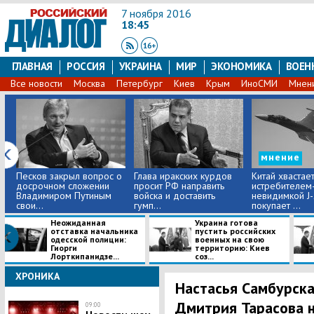
7 ноября 2016
18:45
ГЛАВНАЯ
РОССИЯ
УКРАИНА
МИР
ЭКОНОМИКА
ВОЕН
Все новости
Москва
Петербург
Киев
Крым
ИноСМИ
Мнен
мнение
Песков закрыл вопрос о
Глава иракских курдов
Китай хвастае
досрочном сложении
просит РФ направить
истребителем
Владимиром Путиным
войска и доставить
невидимкой J-
свои...
гумп...
покупает ...
Неожиданная
Украина готова
отставка начальника
пустить российских
одесской полиции:
военных на свою
Гиорги
территорию: Киев
Лорткипанидзе...
соз...
ХРОНИКА
Настасья Самбурска
Дмитрия Тарасова 
09:00