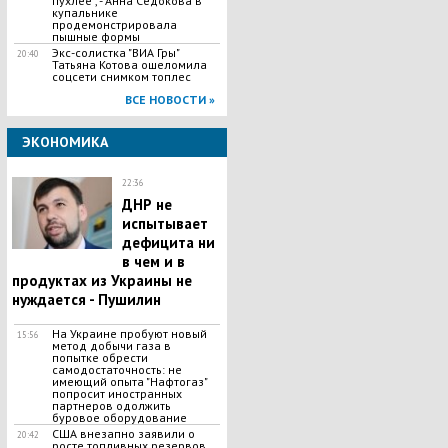
пухлее", - Анна Седокова в
купальнике
продемонстрировала
пышные формы
Экс-солистка "ВИА Гры"
20:40
Татьяна Котова ошеломила
соцсети снимком топлес
ВСЕ НОВОСТИ »
ЭКОНОМИКА
22:36
ДНР не
испытывает
дефицита ни
в чем и в
продуктах из Украины не
нуждается - Пушилин
На Украине пробуют новый
15:56
метод добычи газа в
попытке обрести
самодостаточность: не
имеющий опыта "Нафтогаз"
попросит иностранных
партнеров одолжить
буровое оборудование
США внезапно заявили о
20:42
росте топливных резервов,