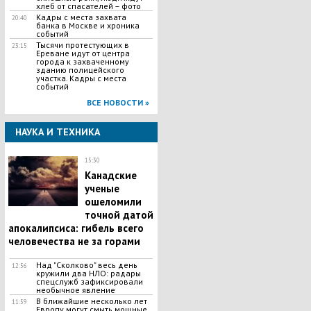
хлеб от спасателей – фото
Кадры с места захвата
20:40
банка в Москве и хроника
событий
Тысячи протестующих в
23:15
Ереване идут от центра
города к захваченному
зданию полицейского
участка. Кадры с места
событий
ВСЕ НОВОСТИ »
НАУКА И ТЕХНИКА
15:30
Канадские
ученые
ошеломили
точной датой
апокалипсиса: гибель всего
человечества не за горами
Над "Сколково" весь день
12:56
кружили два НЛО: радары
спецслужб зафиксировали
необычное явление
В ближайшие несколько лет
11:59
Европу могут смыть мощные