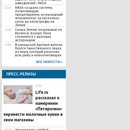
наводнения - НАСА
NASA создало систему,
11:57
позволяющую
предотвратить астероидный
апокалипсис за несколько
суток до катастрофы на
Земле
Снова Землю потревожат из
11:02
Космоса: вскоре Луна
столкнется с крупным
астероидом
В канадской Арктике жители
11:00
боятся таинственного звука
из моря, который разогнал
всю рыбу и млекопитающих
ВСЕ НОВОСТИ »
ПРЕСС-РЕЛИЗЫ
17:51
Life.ru
рассказал о
намерении
«Пятерочки»
перенести молочные кухни в
свои магазины
Автокредит с любой
15:23