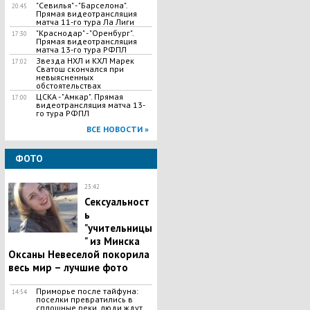
"Севилья" - "Барселона".
20:45
Прямая видеотрансляция
матча 11-го тура Ла Лиги
"Краснодар" - "Оренбург".
17:30
Прямая видеотрансляция
матча 13-го тура РФПЛ
Звезда НХЛ и КХЛ Марек
17:02
Сватош скончался при
невыясненных
обстоятельствах
ЦСКА - "Амкар". Прямая
17:00
видеотрансляция матча 13-
го тура РФПЛ
ВСЕ НОВОСТИ »
ФОТО
23:42
Сексуальност
ь
"учительницы
" из Минска
Оксаны Невеселой покорила
весь мир – лучшие фото
Приморье после тайфуна:
14:54
поселки превратились в
сплошные реки, люди ждут