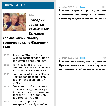
ШОУ-БИЗНЕС
7 ноября 2016, 15:24 —
Россия
Песков закрыл вопрос о досроч
сложении Владимиром Путиным
17:10
своих президентских полномочи
Трагедии
звездных
семей: Олег
Газманов
сломал жизнь своему
приемному сыну Филиппу -
СМИ
Ведущая "Дома-2" Ольга
15:52
Бузова расплакалась из-за
7 ноября 2016, 14:53 —
Россия
новостей о беременности
Песков рассказал, какое отноше
Волочкова выступила
Кремль имеет к попытке “русски
15:38
вместе с детьми в пошлом и
националистов” сменить власть 
провокационном наряде
Черногории
Постаревший Сергей Жуков
15:13
шокировал поклонников
новым провокационным
клипом
Поклонники обеспокоены
14:03
состоянием здоровья мужа
Эвелины Бледанс: мужчина
потерял 30 килограммов и
продолжает худеть
Дмитрий Тарасов не
13:03
доверял Ольге Бузовой и