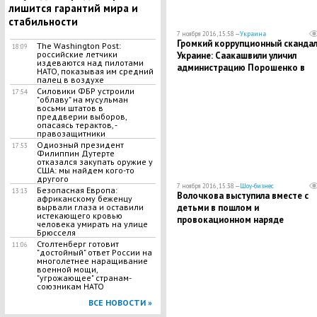
лишится гарантий мира и
стабильности
7 ноября 2016, 15:58 —
Украина
Громкий коррупционный скандал
The Washington Post:
18:09
российские летчики
Украине: Саакашвили уличил
издеваются над пилотами
администрацию Порошенко в
НАТО, показывая им средний
торговле высокими должностям
палец в воздухе
Силовики ФБР устроили
17:54
"облаву" на мусульман
восьми штатов в
преддверии выборов,
опасаясь терактов, -
правозащитники
Одиозный президент
17:53
Филиппин Дутерте
отказался закупать оружие у
США: мы найдем кого-то
другого
7 ноября 2016, 15:38 —
Шоу-бизнес
Безопасная Европа:
13:13
Волочкова выступила вместе с
африканскому беженцу
детьми в пошлом и
вырвали глаза и оставили
истекающего кровью
провокационном наряде
человека умирать на улице
Брюсселя
Столтенберг готовит
11:06
"достойный" ответ России на
многолетнее наращивание
военной мощи,
"угрожающее" странам-
союзникам НАТО
ВСЕ НОВОСТИ »