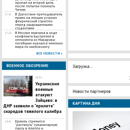
пропал на второй день
после попытки покинуть
Чечню
В Дагестане преподаватель
17:42
прямо на лекции устроил
феерический стриптиз
перед ошарашенными
студентами
В Москве мужчина в ходе
17:24
конфликта выстрелил в
оппонента из Макарова:
погибшим оказался чемпион
мира по кикбоксингу
ВСЕ НОВОСТИ »
ВОЕННОЕ ОБОЗРЕНИЕ
Загрузка...
18:31
Украинские
военные
Новости партнеров
атакуют
Зайцево: в
КАРТИНА ДНЯ
ДНР заявили о "прилете"
снарядов тяжелого калибра
Кремль стремится
14:41
"растянуть" гуманитарную
паузу в Алеппо и