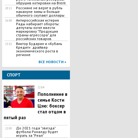
обрушив котировки на Brent
Россияне не верят в рубль
20:11
накануне зимы и больше
обычного скупают доллары
Антироссийская истерия
16:08
Рады набирает обороты:
депутаты хотят ввести
маркировку "Продукция
страны-агрессора" для
российских товаров
Виктор Бударин и «Кубань
15:32
Кредит»: драйвер
экономического роста в
регионе
ВСЕ НОВОСТИ »
СПОРТ
22:04
​Пополнение в
семье Кости
Цзю: боксер
стал отцом в
пятый раз
До 2021 года "звезда"
22:00
футбола Роналду будет
играть за "Реал"