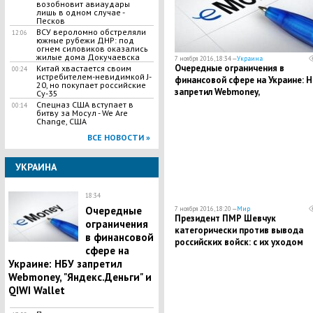
возобновит авиаудары
лишь в одном случае -
Песков
ВСУ вероломно обстреляли
12:06
южные рубежи ДНР: под
огнем силовиков оказались
жилые дома Докучаевска
7 ноября 2016, 18:34 —
Украина
Очередные ограничения в
Китай хвастается своим
00:24
истребителем-невидимкой J-
финансовой сфере на Украине: 
20, но покупает российские
запретил Webmoney,
Су-35
"Яндекс.Деньги" и QIWI Wallet
​Спецназ США вступает в
00:14
битву за Мосул - We Are
Change, США
ВСЕ НОВОСТИ »
УКРАИНА
18:34
Очередные
7 ноября 2016, 18:20 —
Мир
Президент ПМР Шевчук
ограничения
категорически против вывода
в финансовой
российских войск: с их уходом
сфере на
Приднестровье лишится гаранти
Украине: НБУ запретил
мира и стабильности
Webmoney, "Яндекс.Деньги" и
QIWI Wallet