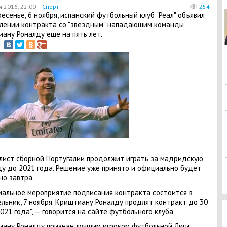
я 2016, 22:00 —
Спорт
254
ресенье, 6 ноября, испанский футбольный клуб "Реал" объявил
лении контракта со "звездным" нападающим команды
ану Роналду еще на пять лет.
ист сборной Португалии продолжит играть за мадридскую
у до 2021 года. Решение уже принято и официально будет
но завтра.
альное мероприятие подписания контракта состоится в
льник, 7 ноября. Криштиану Роналду продлят контракт до 30
021 года", — говорится на сайте футбольного клуба.
ану Роналду признан лучшим игроком футбольной Лиги