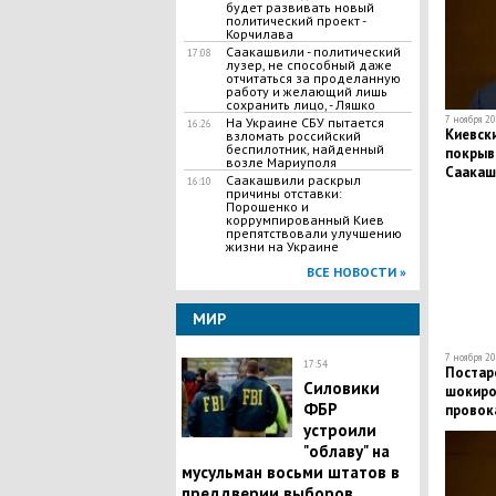
будет развивать новый
политический проект -
Корчилава
Саакашвили - политический
17:08
лузер, не способный даже
отчитаться за проделанную
работу и желающий лишь
сохранить лицо, - Ляшко
7 ноября 20
На Украине СБУ пытается
16:26
Киевск
взломать российский
беспилотник, найденный
покрыв
возле Мариуполя
Саакаш
Саакашвили раскрыл
16:10
причины отставки:
Порошенко и
коррумпированный Киев
препятствовали улучшению
жизни на Украине
ВСЕ НОВОСТИ »
МИР
7 ноября 20
17:54
Постар
Силовики
шокиро
ФБР
провок
устроили
"облаву" на
мусульман восьми штатов в
преддверии выборов,