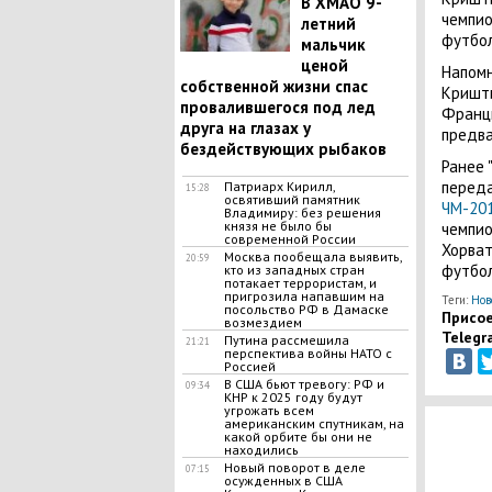
В ХМАО 9-
чемпио
летний
футбол
мальчик
ценой
Напомн
собственной жизни спас
Кришти
провалившегося под лед
Франци
друга на глазах у
предв
бездействующих рыбаков
Ранее 
переда
Патриарх Кирилл,
15:28
освятивший памятник
ЧМ-20
Владимиру: без решения
князя не было бы
чемпио
современной России
Хорват
Москва пообещала выявить,
20:59
футбол
кто из западных стран
потакает террористам, и
пригрозила напавшим на
Теги:
Нов
посольство РФ в Дамаске
Присое
возмездием
Telegr
Путина рассмешила
21:21
перспектива войны НАТО с
Россией
В США бьют тревогу: РФ и
09:34
КНР к 2025 году будут
угрожать всем
американским спутникам, на
какой орбите бы они не
находились
Новый поворот в деле
07:15
осужденных в США