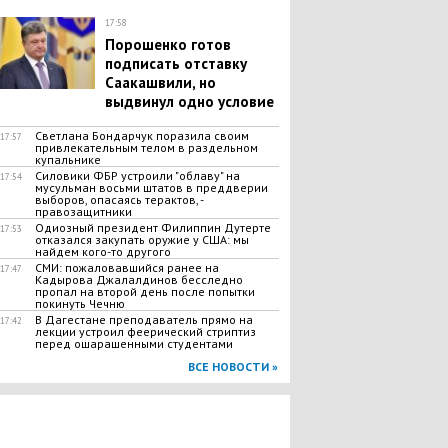
17:58
Порошенко готов
подписать отставку
Саакашвили, но
выдвинул одно условие
Светлана Бондарчук поразила своим
17:57
привлекательным телом в раздельном
купальнике
Силовики ФБР устроили "облаву" на
17:54
мусульман восьми штатов в преддверии
выборов, опасаясь терактов, -
правозащитники
Одиозный президент Филиппин Дутерте
17:53
отказался закупать оружие у США: мы
найдем кого-то другого
СМИ: пожаловавшийся ранее на
17:47
Кадырова Джалалдинов бесследно
пропал на второй день после попытки
покинуть Чечню
В Дагестане преподаватель прямо на
17:42
лекции устроил феерический стриптиз
перед ошарашенными студентами
ВСЕ НОВОСТИ »