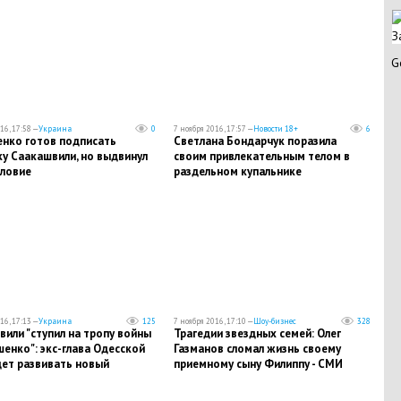
З
G
16, 17:58 —
Украина
0
7 ноября 2016, 17:57 —
Новости 18+
6
нко готов подписать
Светлана Бондарчук поразила
у Саакашвили, но выдвинул
своим привлекательным телом в
словие
раздельном купальнике
16, 17:13 —
Украина
125
7 ноября 2016, 17:10 —
Шоу-бизнес
328
или "ступил на тропу войны
Трагедии звездных семей: Олег
енко": экс-глава Одесской
Газманов сломал жизнь своему
дет развивать новый
приемному сыну Филиппу - СМИ
еский проект - Корчилава