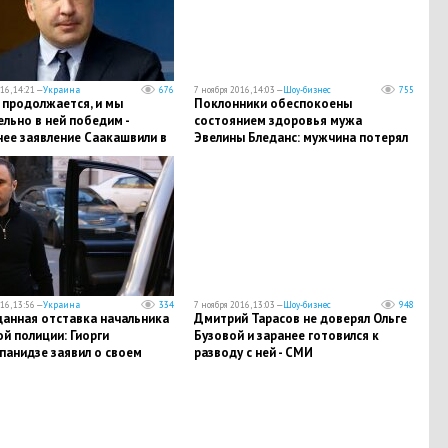
16, 14:21 —
Украина
676
7 ноября 2016, 14:03 —
Шоу-бизнес
755
 продолжается, и мы
Поклонники обеспокоены
льно в ней победим -
состоянием здоровья мужа
нее заявление Саакашвили в
Эвелины Бледанс: мужчина потерял
ти губернатора: он подал в
30 килограммов и продолжает
ку
худеть
16, 13:56 —
Украина
334
7 ноября 2016, 13:03 —
Шоу-бизнес
948
анная отставка начальника
Дмитрий Тарасов не доверял Ольге
й полиции: Гиорги
Бузовой и заранее готовился к
панидзе заявил о своем
разводу с ней - СМИ
в обращении к одесситам и
ражданам