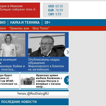
едии в Иванове
USD
63.50
 больше: найдено тело 6-
EUR
70.59
CNY
9.39
БИЗ
НАУКА И ТЕХНИКА
18+
логи
Приколы дня
Шоу "Голос"
я коалиция
Опубликованы кадры
Из-под завалов
а
обращения
разрушенного подъезда
вековую бойню в
Жириновского к Клинтон
в Иванове вытащили
относясь...
на английском...
двух посл...
оро будет
Иракская армия
Задержанный
ена от
выбила боевиков с
националист из
тов ИГИЛ:
севера Мосула и
"слил" МГБ ЛНР
тические си...
впервые с начала
украинских кур..
опер...
Читать @RusDialogRU
ПОСЛЕДНИЕ НОВОСТИ