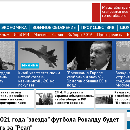
Масштабы траг
становятся все
го погибшего
ЭКОНОМИКА
ВОЕННОЕ ОБОЗРЕНИЕ
ПРОИСШЕСТВИЯ
ШОУ
Крым
ИноСМИ
Мнение
Сирия
Выборы 2016
Пресс-релизы
Б
мнение
курдов
Китай хвастается своим
"Боевикам в Европе
Западна
вить
истребителем-
свободно и уютно", -
устроил
ть
невидимкой J-20, но
Эрдоган обвинил ЕС в
средне
покупает ...
подд...
Мосуле, 
раина готова
СМИ: Молдавия и
Ракка ск
стить российских
Украина объединились,
освобожд
енных на свою
чтобы убедить РФ
террорис
рриторию: Киев
вывести свои во...
"Демокра
..
021 года "звезда" футбола Роналду будет
ть за "Реал"