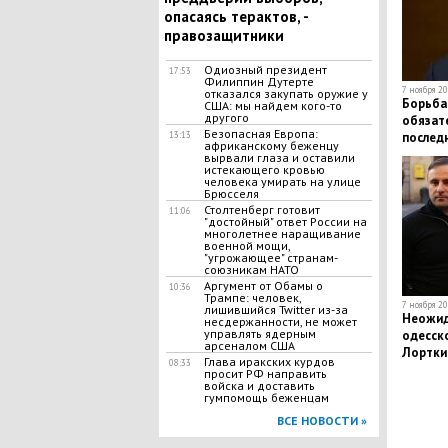
опасаясь терактов, -
правозащитники
Одиозный президент
17:53
Филиппин Дутерте
7 ноября 20
отказался закупать оружие у
Борьба
США: мы найдем кого-то
другого
обязате
Безопасная Европа:
послед
13:13
африканскому беженцу
должнос
вырвали глаза и оставили
истекающего кровью
отстав
человека умирать на улице
Брюсселя
Столтенберг готовит
11:06
"достойный" ответ России на
многолетнее наращивание
военной мощи,
"угрожающее" странам-
союзникам НАТО
Аргумент от Обамы о
10:36
Трампе: человек,
7 ноября 20
лишившийся Twitter из-за
Неожид
несдержанности, не может
управлять ядерным
одесско
арсеналом США
Лортки
Глава иракских курдов
08:33
уходе 
просит РФ направить
всем г
войска и доставить
гумпомощь беженцам
ВСЕ НОВОСТИ »