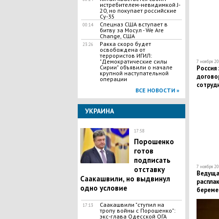
истребителем-невидимкой J-
20, но покупает российские
Су-35
​Спецназ США вступает в
00:14
битву за Мосул - We Are
Change, США
Ракка скоро будет
23:26
освобождена от
террористов ИГИЛ:
"Демократические силы
7 ноября 20
Сирии" объявили о начале
Россия
крупной наступательной
догово
операции
сотруд
ВСЕ НОВОСТИ »
УКРАИНА
17:58
Порошенко
готов
подписать
7 ноября 20
отставку
Ведуща
Саакашвили, но выдвинул
расплак
одно условие
береме
Саакашвили "ступил на
17:13
тропу войны с Порошенко":
экс-глава Одесской ОГА