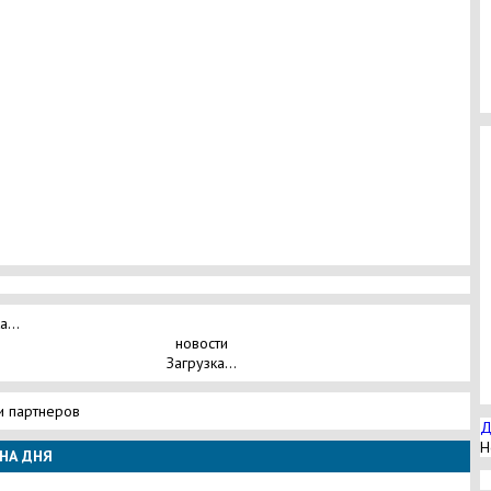
а...
новости
Загрузка...
и партнеров
Д
Н
НА ДНЯ