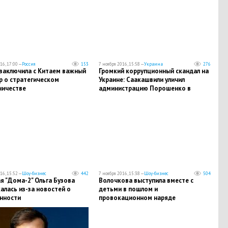
16, 17:00 —
Россия
153
7 ноября 2016, 15:58 —
Украина
276
 заключила с Китаем важный
Громкий коррупционный скандал на
р о стратегическом
Украине: Саакашвили уличил
ничестве
администрацию Порошенко в
торговле высокими должностями
16, 15:52 —
Шоу-бизнес
442
7 ноября 2016, 15:38 —
Шоу-бизнес
504
я "Дома-2" Ольга Бузова
Волочкова выступила вместе с
алась из-за новостей о
детьми в пошлом и
нности
провокационном наряде