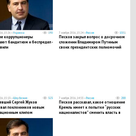
16, 15:26 —
Украина
190
7 ноября 2016, 15:24 —
Россия
1351
ие коррупционеры
Песков закрыл вопрос о досрочном
ают бандитизм и беспредел -
сложении Владимиром Путиным
вили
своих президентских полномочий
16, 15:13 —
Шоу-бизнес
323
7 ноября 2016, 14:53 —
Россия
288
евший Сергей Жуков
Песков рассказал, какое отношение
вал поклонников новым
Кремль имеет к попытке “русских
ационным клипом
националистов” сменить власть в
Черногории