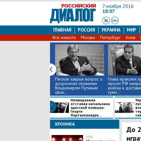
7 ноября 2016
18:07
ГЛАВНАЯ
РОССИЯ
УКРАИНА
МИР
Все новости
Москва
Петербург
Киев
Песков закрыл вопрос о
Глава иракских 
досрочном сложении
просит РФ напра
Владимиром Путиным
войска и достави
свои...
гумп...
Неожиданная
Ук
отставка начальника
пу
одесской полиции:
во
Гиорги
те
Лорткипанидзе...
соз.
ХРОНИКА
До 2
игра
09:00