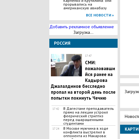
Карпенко и Крутилина: они
прорывались на
американскую авиабазу
ВСЕ НОВОСТИ »
Добавить рекламное обьявление
Загрузка...
РОССИЯ
17:47
СМИ:
пожаловавши
йся ранее на
Кадырова
Джалалдинов бесследно
Загрузк
пропал на второй день после
попытки покинуть Чечню
В Дагестане преподаватель
17:42
прямо на лекции устроил
Новост
феерический стриптиз
перед ошарашенными
студентами
В Москве мужчина в ходе
КАРТИ
17:24
конфликта выстрелил в
оппонента из Макарова: