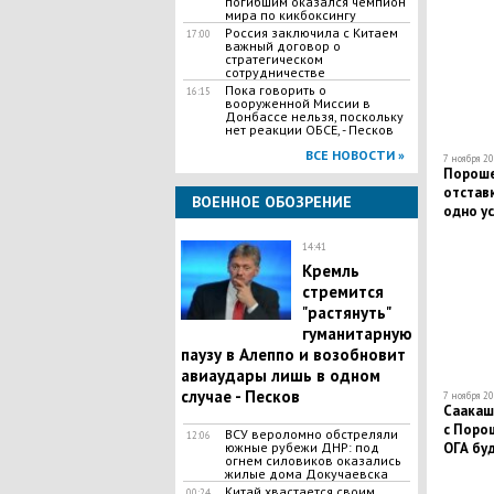
погибшим оказался чемпион
мира по кикбоксингу
Россия заключила с Китаем
17:00
важный договор о
стратегическом
сотрудничестве
Пока говорить о
16:15
вооруженной Миссии в
Донбассе нельзя, поскольку
нет реакции ОБСЕ, - Песков
ВСЕ НОВОСТИ »
7 ноября 20
Пороше
отставк
ВОЕННОЕ ОБОЗРЕНИЕ
одно у
14:41
Кремль
стремится
"растянуть"
гуманитарную
паузу в Алеппо и возобновит
авиаудары лишь в одном
случае - Песков
7 ноября 20
Саакашв
с Порош
ВСУ вероломно обстреляли
12:06
ОГА бу
южные рубежи ДНР: под
огнем силовиков оказались
политич
жилые дома Докучаевска
Китай хвастается своим
00:24