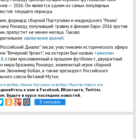
нов — 2016. Он является одним из самых популярных
истов текущего периода.
им, форвард сборной Португалии и мадридского "Реала"
ану Роналду, получивший травму в финале Евро-2016 против
и, пропустит не менее месяца. Таково
арительное
заключение врачей
.
"Российский Диалог" писал, участниками исторического эфира
чи "Вечерний Ургант", на котором был назван
талисман
18
, стали прославленный в прошлом футболист, двукратный
н мира бразилец Роналдо, знаменитый игрок сборной
ии Звонимир Бобан, а также президент Российского
ьного союза Виталий Мутко.
ости футбола
,
Сборная Португалии по футболу
,
Общество
,
Новости дня
диняйтесь к нам в Facebook, ВКонтакте, Twitter,
am. Будьте в курсе последних новостей.
В закладки